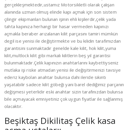
gerçekleşmektedir,ustamız Motorsikletli olarak çalışan
alanında uzman olmuş elinde kapı açmak için son sistem
çilingir ekipmanları bulunan işinin ehli kişilerdir,çelik yada
tahta kapınıza herhangi bir hasar vermeden kapınızı
açmakla beraber arızalanan kilit parçasını tamiri mümkün
degil ise yenisi ile değiştirmekte ve bu kilidin tarafımızdan
garantisini sunmaktadır genelde kale kilit, hok kilit,yuma
kilit,multlock kilit gibi markalı kilitlerin beş yıl garantisi
bulunmaktadır.Çelik kapınızın anahtarlarını kaybettiyseniz
mutlaka işi riske atmadan yenisi ile değişitirmenizi tavsiye
ederiz kaybolan anahtar bulunsa dahi ileride sıkıntı
yaşatabilir sadece kilit göbeği yani barel dediğimiz parçanın
değişmesi yeterlidir eski anahtar sizin tarafınızdan bulunsa
bile açmayacak emniyetiniz çok uygun fiyatlar ile sağlanmış
olacaktır.
Beşiktaş Dikilitaş Çelik kasa