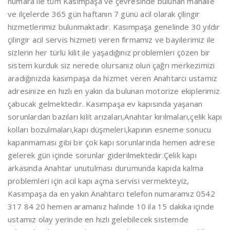
numara ile tüm Kasımpaşa ve çevresinde bulunan mahalle
ve ilçelerde 365 gün haftanın 7 günü acil olarak çilingir
hizmetlerimiz bulunmaktadır. Kasımpaşa genelinde 30 yıldır
çilingir acil servis hizmeti veren firmamız ve bayilerimiz ile
sizlerin her türlü kilit ile yaşadığınız problemleri çözen bir
sistem kurduk siz nerede olursanız olun çağrı merkezimizi
aradığınızda kasımpaşa da hizmet veren Anahtarcı ustamız
adresinize en hızlı en yakın da bulunan motorize ekiplerimiz
çabucak gelmektedir. Kasımpaşa ev kapısında yaşanan
sorunlardan bazıları kilit arızaları,Anahtar kırılmaları,çelik kapı
kolları bozulmaları,kapı düşmeleri,kapının esneme sonucu
kapanmaması gibi bir çok kapı sorunlarında hemen adrese
gelerek gün içinde sorunlar giderilmektedir.Çelik kapı
arkasında Anahtar unutulması durumunda kapıda kalma
problemleri için acil kapı açma servisi vermekteyiz,
Kasımpaşa da en yakın Anahtarcı telefon numaramız 0542
317 84 20 hemen aramanız halinde 10 ila 15 dakika içinde
ustamız olay yerinde en hızlı gelebilecek sistemde