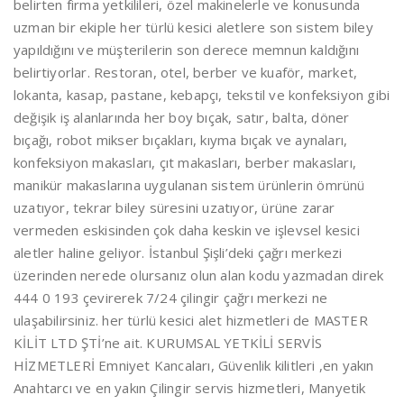
belirten firma yetkilileri, özel makinelerle ve konusunda
uzman bir ekiple her türlü kesici aletlere son sistem biley
yapıldığını ve müşterilerin son derece memnun kaldığını
belirtiyorlar. Restoran, otel, berber ve kuaför, market,
lokanta, kasap, pastane, kebapçı, tekstil ve konfeksiyon gibi
değişik iş alanlarında her boy bıçak, satır, balta, döner
bıçağı, robot mikser bıçakları, kıyma bıçak ve aynaları,
konfeksiyon makasları, çıt makasları, berber makasları,
manikür makaslarına uygulanan sistem ürünlerin ömrünü
uzatıyor, tekrar biley süresini uzatıyor, ürüne zarar
vermeden eskisinden çok daha keskin ve işlevsel kesici
aletler haline geliyor. İstanbul Şişli’deki çağrı merkezi
üzerinden nerede olursanız olun alan kodu yazmadan direk
444 0 193 çevirerek 7/24 çilingir çağrı merkezi ne
ulaşabilirsiniz. her türlü kesici alet hizmetleri de MASTER
KİLİT LTD ŞTİ’ne ait. KURUMSAL YETKİLİ SERVİS
HİZMETLERİ Emniyet Kancaları, Güvenlik kilitleri ,en yakın
Anahtarcı ve en yakın Çilingir servis hizmetleri, Manyetik