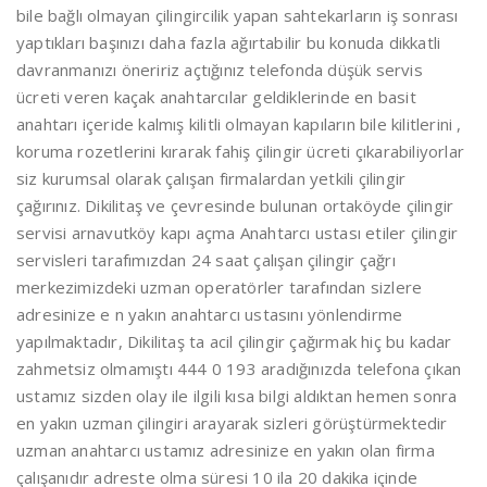
bile bağlı olmayan çilingircilik yapan sahtekarların iş sonrası
yaptıkları başınızı daha fazla ağırtabilir bu konuda dikkatli
davranmanızı öneririz açtığınız telefonda düşük servis
ücreti veren kaçak anahtarcılar geldiklerinde en basit
anahtarı içeride kalmış kilitli olmayan kapıların bile kilitlerini ,
koruma rozetlerini kırarak fahiş çilingir ücreti çıkarabiliyorlar
siz kurumsal olarak çalışan firmalardan yetkili çilingir
çağırınız. Dikilitaş ve çevresinde bulunan ortaköyde çilingir
servisi arnavutköy kapı açma Anahtarcı ustası etiler çilingir
servisleri tarafımızdan 24 saat çalışan çilingir çağrı
merkezimizdeki uzman operatörler tarafından sizlere
adresinize e n yakın anahtarcı ustasını yönlendirme
yapılmaktadır, Dikilitaş ta acil çilingir çağırmak hiç bu kadar
zahmetsiz olmamıştı 444 0 193 aradığınızda telefona çıkan
ustamız sizden olay ile ilgili kısa bilgi aldıktan hemen sonra
en yakın uzman çilingiri arayarak sizleri görüştürmektedir
uzman anahtarcı ustamız adresinize en yakın olan firma
çalışanıdır adreste olma süresi 10 ila 20 dakika içinde