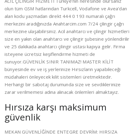
ACİL ÇİLİNGİR HİZMETİ Türkiye’nin neresinde olursanız
olun tüm GSM hatlarından Turkcell, Vodafone ve Avea’dan
alan kodu yazmadan direkt 444 0 193 numaralı çağrı
merkezini aradığınızda Anahtarcim.com 7/24 çilingir çağrı
merkezine ulaşabilirsiniz. Acil anahtarcı ve çilingir hizmetleri
size en yakın olan anahtarcı ve çilingir şubesine yönlendirilir
ve 25 dakikada anahtarcı çilingir ustası kapıya gelir. Firma
isteyene ücretsiz keşiflendirme hizmeti de
sunuyor.GÜVENLİK SINIR TANIMAZ! MASTER KİLİT
bünyesinde ev ve iş yerlerinize Hırsızların yapabileceği
müdahaleri önleyecek kilit sistemleri üretmektedir.
Herhangi bir sabotaj durumunda size ve sevdiklerinize
zarar verilmemesi adına alınacak önlemleri almaktayız.
Hırsıza karşı maksimum
güvenlik
MEKAN GÜVENLİĞİNDE ENTEGRE DEVRİM: HIRSIZA