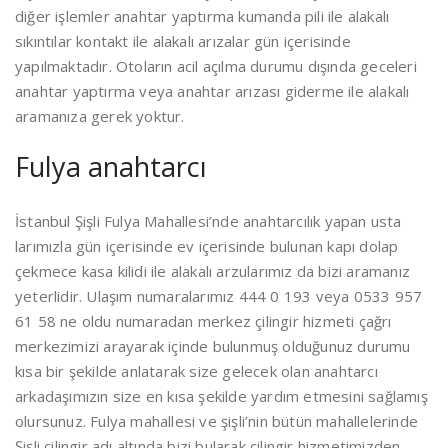
diğer işlemler anahtar yaptırma kumanda pili ile alakalı
sıkıntılar kontakt ile alakalı arızalar gün içerisinde
yapılmaktadır. Otoların acil açılma durumu dışında geceleri
anahtar yaptırma veya anahtar arızası giderme ile alakalı
aramanıza gerek yoktur.
Fulya anahtarcı
İstanbul Şişli Fulya Mahallesi’nde anahtarcılık yapan usta
larımızla gün içerisinde ev içerisinde bulunan kapı dolap
çekmece kasa kilidi ile alakalı arzularımız da bizi aramanız
yeterlidir. Ulaşım numaralarımız 444 0 193 veya 0533 957
61 58 ne oldu numaradan merkez çilingir hizmeti çağrı
merkezimizi arayarak içinde bulunmuş olduğunuz durumu
kısa bir şekilde anlatarak size gelecek olan anahtarcı
arkadaşımızın size en kısa şekilde yardım etmesini sağlamış
olursunuz. Fulya mahallesi ve şişli’nin bütün mahallelerinde
Şişli çilingir adı altında bizi bularak çilingir hizmetimizden