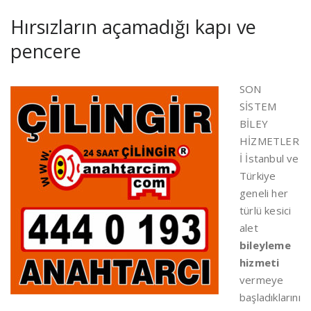
Hırsızların açamadığı kapı ve
pencere
SON
SİSTEM
BİLEY
HİZMETLER
İ İstanbul ve
Türkiye
geneli her
türlü kesici
alet
bileyleme
hizmeti
vermeye
başladıklarını