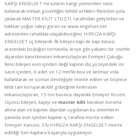
KARŞI ENGELSET Hırsızların hangi yöntemleri nasıl
kullanarak mekan güvenliğini tehdit ettikleri fikrinden yola
çıkılarak MASTER KİLİT LTD.ŞTİ. tarafından geliştirilen ve
halktan yoğun talep gören ve www.engelset.net
adresinden rahatlıkla ulaşabileceğiniz HIRSIZA KARŞI
ENGELSET üç bileşenli. İlk bileşen kapı ile kapı kasası
arasındaki boşluğun tornavida, levye gibi yabancı bir cisimle
dışarıdan kanırtılmasını imkansızlaştıran Emniyet Çubuğu.
İkinci bileşen evin içinden değil kapının dış yüzeyindeki ön
sacın içinden, 6 adet ve 12 mm’lik kısa ve kırılmaz vida
kullanılarak ve somun desteğiyle monte edilen ve böylece
kilidi tam koruyarak kilit göbeğinin kırılmasını
imkansızlaştıran, 15 ton basınca dayanıklı Emniyet Rozeti.
Üçüncü bileşen, kapıyı ve
master kilit
beraber koruma
altına alan ve kapının dışından uygulanan bu önlemlerin
yanında evin içinden kapının iç tarafına monte edilen
Emniyet Kancası. 3’lü HIRSIZA KARŞI ENGELSET monte
edildiği tüm kapılara başarıyla uygulanıyor.