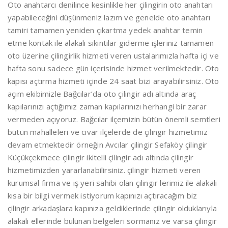
Oto anahtarcı denilince kesinlikle her çilingirin oto anahtarı
yapabileceğini düşünmeniz lazım ve genelde oto anahtarı
tamiri tamamen yeniden çıkartma yedek anahtar temin
etme kontak ile alakalı sıkıntılar giderme işleriniz tamamen
oto üzerine çilingirlik hizmeti veren ustalarımızla hafta içi ve
hafta sonu sadece gün içerisinde hizmet verilmektedir. Oto
kapısı açtırma hizmeti içinde 24 saat bizi arayabilirsiniz. Oto
açım ekibimizle Bağcılar’da oto çilingir adı altında araç
kapılarınızı açtığımız zaman kapılarınızı herhangi bir zarar
vermeden açıyoruz. Bağcılar ilçemizin bütün önemli semtleri
bütün mahalleleri ve civar ilçelerde de çilingir hizmetimiz
devam etmektedir örneğin Avcılar çilingir Sefaköy çilingir
Küçükçekmece çilingir ikitelli çilingir adı altında çilingir
hizmetimizden yararlanabilirsiniz. çilingir hizmeti veren
kurumsal firma ve iş yeri sahibi olan çilingir lerimiz ile alakalı
kısa bir bilgi vermek istiyorum kapınızı açtıracağım biz
çilingir arkadaşlara kapınıza geldiklerinde çilingir olduklarıyla
alakalı ellerinde bulunan belgeleri sormanız ve varsa çilingir