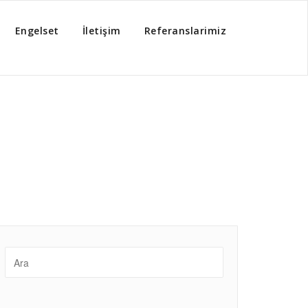
Engelset
İletişim
Referanslarimiz
 sayfa
/
Türkiye Çilingir
/
Göksu Çilingir Telefonu