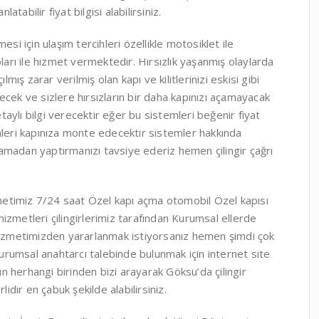
atabilir fiyat bilgisi alabilirsiniz.
si için ulaşım tercihleri özellikle motosiklet ile
ları ile hizmet vermektedir. Hırsızlık yaşanmış olaylarda
mış zarar verilmiş olan kapı ve kilitlerinizi eskisi gibi
cek ve sizlere hırsızların bir daha kapınızı açamayacak
ylı bilgi verecektir eğer bu sistemleri beğenir fiyat
mleri kapınıza monte edecektir sistemler hakkında
aşamadan yaptırmanızı tavsiye ederiz hemen çilingir çağrı
izmetimiz 7/24 saat Özel kapı açma otomobil Özel kapısı
izmetleri çilingirlerimiz tarafından Kurumsal ellerde
 hizmetimizden yararlanmak istiyorsanız hemen şimdi çok
rumsal anahtarcı talebinde bulunmak için internet site
 herhangi birinden bizi arayarak Göksu’da çilingir
ir en çabuk şekilde alabilirsiniz.