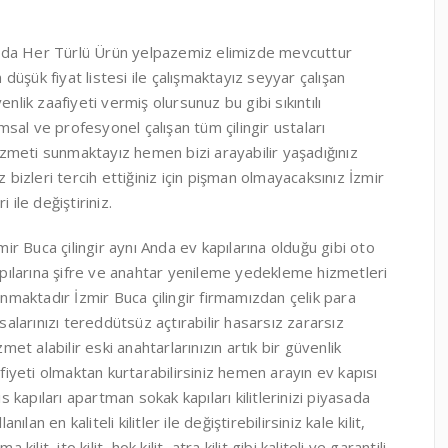
kkında Her Türlü Ürün yelpazemiz elimizde mevcuttur
 düşük fiyat listesi ile çalışmaktayız seyyar çalışan
nlik zaafiyeti vermiş olursunuz bu gibi sıkıntılı
sal ve profesyonel çalışan tüm çilingir ustaları
hizmeti sunmaktayız hemen bizi arayabilir yaşadığınız
 bizleri tercih ettiğiniz için pişman olmayacaksınız İzmir
i ile değiştiriniz.
mir Buca çilingir aynı Anda ev kapılarına olduğu gibi oto
pılarına şifre ve anahtar yenileme yedekleme hizmetleri
nmaktadır İzmir Buca çilingir firmamızdan çelik para
salarınızı tereddütsüz açtırabilir hasarsız zararsız
zmet alabilir eski anahtarlarınızın artık bir güvenlik
fiyeti olmaktan kurtarabilirsiniz hemen arayın ev kapısı
is kapıları apartman sokak kapıları kilitlerinizi piyasada
llanılan en kaliteli kilitler ile değiştirebilirsiniz kale kilit,
ma kilit, ito kilit ,hok kilit, atra kilit gibi kaliteli ve garantili