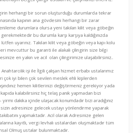
ingirin herhangi bir sorun oluşturduğu durumlarda tekrar
nasında kapının ana gövdesini herhangi bir zarar
enileme durumlara olursa yeni takılan kilit veya göbeğin
sı gerekmektedir bu durumla karşı karşıya kaldığınızda
za lütfen uyarınız. Takılan kilit veya göbeğin veya kapı kolu
i mevcuttur bu garanti ile alakalı çilingirin size bilgi
ize en yakın ve acil olan çilingirimize ulaşabilirsiniz..
htarcılık işi ile İlgili çalışan hizmet erbabı ustalarımız
 çok iyi bilen çok sevilen meslek ehli kişilerden
ındınız hemen kilitlerinizi değiştirmeniz gerekiyor yada
r kapıda kalabilirsiniz hiç telaş panik yapmadan bizi
– yirmi dakika içinde ulaşacak konumdadır bizi aradığınız
sizin adresinize gelecek ustayı yönlendirme yaparak
takibatını yapmaktadır. Acil olarak Adresinize gelen
alarına kayıtlı, vergi levhalı ustalardan oluşmaktadır tüm
umsal Olmuş ustalar bulunmaktadır.