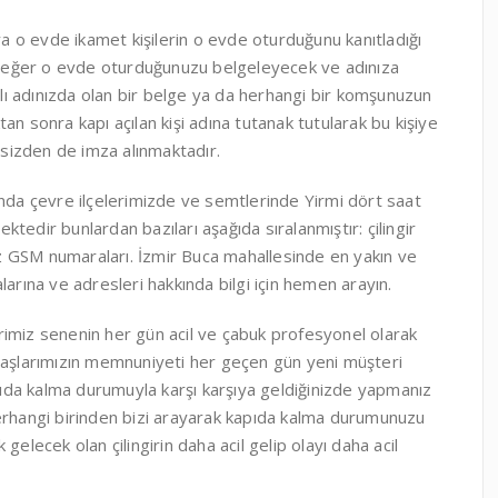
 o evde ikamet kişilerin o evde oturduğunu kanıtladığı
iz eğer o evde oturduğunuzu belgeleyecek ve adınıza
kalı adınızda olan bir belge ya da herhangi bir komşunuzun
ktan sonra kapı açılan kişi adına tutanak tutularak bu kişiye
e sizden de imza alınmaktadır.
Anda çevre ilçelerimizde ve semtlerinde Yirmi dört saat
ektedir bunlardan bazıları aşağıda sıralanmıştır: çilingir
miz GSM numaraları. İzmir Buca mahallesinde en yakın ve
arına ve adresleri hakkında bilgi için hemen arayın.
rimiz senenin her gün acil ve çabuk profesyonel olarak
ndaşlarımızın memnuniyeti her geçen gün yeni müşteri
da kalma durumuyla karşı karşıya geldiğinizde yapmanız
herhangi birinden bizi arayarak kapıda kalma durumunuzu
elecek olan çilingirin daha acil gelip olayı daha acil