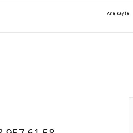
Ana sayfa
fonu
Ana
3 957 61 58