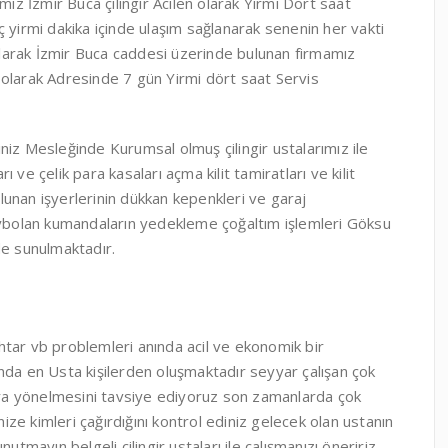
miz İzmir Buca çilingir Acilen olarak Yirmi Dört saat
 yirmi dakika içinde ulaşım sağlanarak senenin her vakti
 olarak İzmir Buca caddesi üzerinde bulunan firmamız
r olarak Adresinde 7 gün Yirmi dört saat Servis
niz Mesleğinde Kurumsal olmuş çilingir ustalarımız ile
rı ve çelik para kasaları açma kilit tamiratları ve kilit
unan işyerlerinin dükkan kepenkleri ve garaj
kaybolan kumandaların yedekleme çoğaltım işlemleri Göksu
de sunulmaktadır.
nahtar vb problemleri anında acil ve ekonomik bir
nda en Usta kişilerden oluşmaktadır seyyar çalışan çok
lara yönelmesini tavsiye ediyoruz son zamanlarda çok
nize kimleri çağırdığını kontrol ediniz gelecek olan ustanın
unutmayın belgeli çilingir ustaları ile çalışmanızı öneririz.