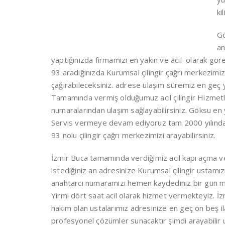
ki
Gö
an
yaptığınızda firmamızı en yakın ve acil olarak gör
93 aradığınızda Kurumsal çilingir çağrı merkezimiz
çağırabileceksiniz. adrese ulaşım süremiz en geç y
Tamamında vermiş olduğumuz acil çilingir Hizmet
numaralarından ulaşım sağlayabilirsiniz. Göksu en y
Servis vermeye devam ediyoruz tam 2000 yılından
93 nolu çilingir çağrı merkezimizi arayabilirsiniz.
İzmir Buca tamamında verdiğimiz acil kapı açma ve k
istediğiniz an adresinize Kurumsal çilingir ustamızı
anahtarcı numaramızı hemen kaydediniz bir gün mut
Yirmi dört saat acil olarak hizmet vermekteyiz. İ
hakim olan ustalarımız adresinize en geç on beş il
profesyonel çözümler sunacaktır şimdi arayabilir us