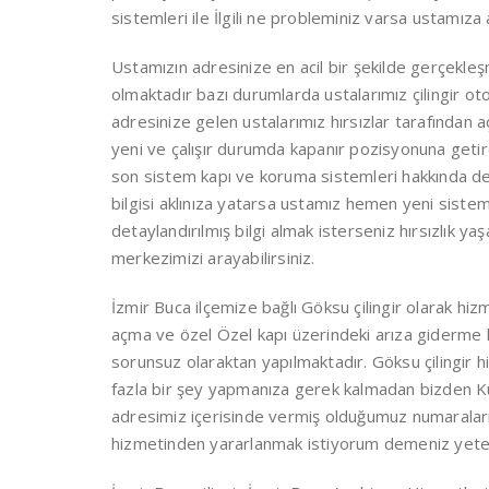
sistemleri ile İlgili ne probleminiz varsa ustamıza anl
Ustamızın adresinize en acil bir şekilde gerçekleşme
olmaktadır bazı durumlarda ustalarımız çilingir oto
adresinize gelen ustalarımız hırsızlar tarafından açıl
yeni ve çalışır durumda kapanır pozisyonuna getire
son sistem kapı ve koruma sistemleri hakkında deta
bilgisi aklınıza yatarsa ustamız hemen yeni siste
detaylandırılmış bilgi almak isterseniz hırsızlık y
merkezimizi arayabilirsiniz.
İzmir Buca ilçemize bağlı Göksu çilingir olarak h
açma ve özel Özel kapı üzerindeki arıza giderme h
sorunsuz olaraktan yapılmaktadır. Göksu çilingir
fazla bir şey yapmanıza gerek kalmadan bizden Ku
adresimiz içerisinde vermiş olduğumuz numaraların
hizmetinden yararlanmak istiyorum demeniz yeterlid