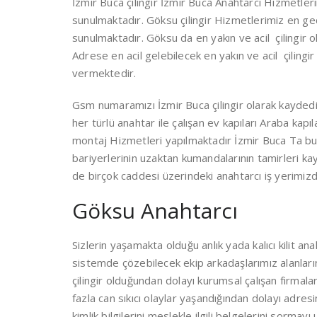
İzmir Buca çilingir İzmir Buca Anahtarcı Hizmetleri
sunulmaktadır. Göksu çilingir Hizmetlerimiz en geç
sunulmaktadır. Göksu da en yakın ve acil çilingir
Adrese en acil gelebilecek en yakın ve acil çilingi
vermektedir.
Gsm numaramızı İzmir Buca çilingir olarak kaydedi
her türlü anahtar ile çalışan ev kapıları Araba kapıla
montaj Hizmetleri yapılmaktadır İzmir Buca Ta bul
bariyerlerinin uzaktan kumandalarının tamirleri 
de birçok caddesi üzerindeki anahtarcı iş yerimiz
Göksu Anahtarcı
Sizlerin yaşamakta olduğu anlık yada kalıcı kilit a
sistemde çözebilecek ekip arkadaşlarımız alanları
çilingir olduğundan dolayı kurumsal çalışan firma
fazla can sıkıcı olaylar yaşandığından dolayı adresi
kimlik bilgilerini meslekle ilgili belgelerini sormayı 