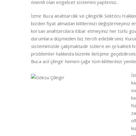
önemli olan engelset sistemini yaptırınız..
İzmir Buca anahtarcılık ve çilingirlik Sektörü Ha
bizden fiyat almadan kilitlerinizi değiştirmeyiniz en
korsan anahtarcılara itibar etmeyiniz her türlü güve
durumlara düşmeden biz tercih edebilirsiniz Kurum
sistemimizde çalışmaktadır sizlere en iyi kaliteli 
problemler hakkında bizimle iletişime geçebilirsiniz
Buca acil çilingir hemen çağır tüm kilitlerinizi yeniler
İz
ka
su
ka
hi
za
of
ku
yu