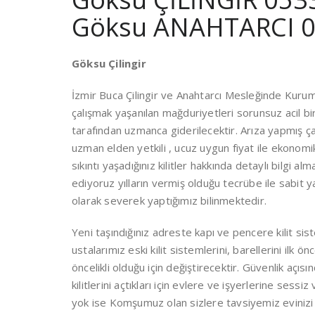
Göksu ANAHTARCI 0
Göksu Çilingir
İzmir Buca Çilingir ve Anahtarcı Mesleğinde Kuru
çalışmak yaşanılan mağduriyetleri sorunsuz acil bi
tarafından uzmanca giderilecektir. Arıza yapmış ça
uzman elden yetkili , ucuz uygun fiyat ile ekonom
sıkıntı yaşadığınız kilitler hakkında detaylı bilgi a
ediyoruz yılların vermiş olduğu tecrübe ile sabit y
olarak severek yaptığımız bilinmektedir.
Yeni taşındığınız adreste kapı ve pencere kilit si
ustalarımız eski kilit sistemlerini, barellerini ilk
öncelikli olduğu için değiştirecektir. Güvenlik açı
kilitlerini açtıkları için evlere ve işyerlerine sessi
yok ise Komşumuz olan sizlere tavsiyemiz evinizi 