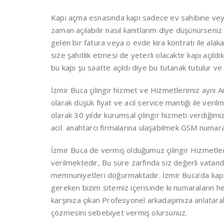
Kapı açma esnasında kapı sadece ev sahibine veya
zaman açılabilir nasıl kanıtlarım diye düşünürsen
gelen bir fatura veya o evde kira kontratı ile ala
size şahitlik etmesi de yeterli olacaktır kapı açıldı
bu kapı şu saatte açıldı diye bu tutanak tutulur v
İzmir Buca çilingir hizmet ve Hizmetlerimiz aynı 
olarak düşük fiyat ve acil service mantığı ile verilm
olarak 30 yıldır kurumsal çilingir hizmeti verdiği
acil anahtarcı firmalarına ulaşabilmek GSM numaral
İzmir Buca de vermiş olduğumuz çilingir Hizmetle
verilmektedir, Bu süre zarfında siz değerli vata
memnuniyetleri doğurmaktadır. İzmir Buca’da kapı
gereken bizim sitemiz içerisinde ki numaraların 
karşınıza çıkan Profesyonel arkadaşımıza anlatarak g
çözmesini sebebiyet vermiş olursunuz.