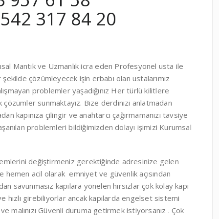
542 317 84 20
msal Mantık ve Uzmanlık icra eden Profesyonel usta ile
r şekilde çözümleyecek işin erbabı olan ustalarımız
lışmayan problemler yaşadığınız Her türlü kilitlere
ik çözümler sunmaktayız. Bize derdinizi anlatmadan
lmadan kapınıza çilingir ve anahtarcı çağırmamanızı tavsiye
aşanılan problemleri bildiğimizden dolayı işimizi Kurumsal
stemlerini değiştirmeniz gerektiğinde adresinize gelen
 önce hemen acil olarak emniyet ve güvenlik açısından
sından savunmasız kapılara yönelen hırsızlar çok kolay kapı
z ve hızlı girebiliyorlar ancak kapılarda engelset sistemi
ve malınızı Güvenli duruma getirmek istiyorsanız . Çok