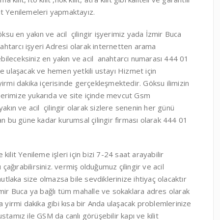
lit Yenilemeleri yapmaktayız.
ksu en yakın ve acil çilingir işyerimiz yada İzmir Buca
ahtarcı işyeri Adresi olarak internetten arama
ebileceksiniz en yakın ve acil anahtarcı numarası 444 01
e ulaşacak ve hemen yetkili ustayı Hizmet için
irmi dakika içerisinde gerçekleşmektedir. Göksu ilimizin
lerimize yukarıda ve site içinde mevcut Gsm
akın ve acil çilingir olarak sizlere senenin her günü
 bu güne kadar kurumsal çilingir firması olarak 444 01
ilit Yenileme işleri için bizi 7-24 saat arayabilir
 çağırabilirsiniz. vermiş olduğumuz çilingir ve acil
laka size olmazsa bile sevdiklerinize ihtiyaç olacaktır
zmir Buca ya bağlı tüm mahalle ve sokaklara adres olarak
a yirmi dakika gibi kısa bir Anda ulaşacak problemlerinize
tamız ile GSM da canlı görüşebilir kapı ve kilit