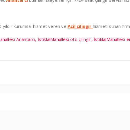
cek
Anahtarcı
bulmak isteyenler için 7/24 saat çilingir servisim
 30 yıldır kurumsal hizmet veren ve
Acil çilingir
hizmeti sunan fir
lMahallesi Anahtarcı, İstiklalMahallesi oto çilingir, İstiklalMahallesi e