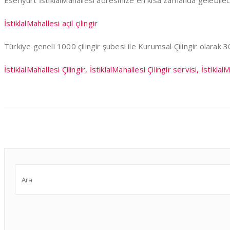
Esenyurt İstiklalMahallesi adresinize en kısa zamanda gelebile
İstiklalMahallesi açil çilingir
Türkiye geneli 1000 çilingir şubesi ile Kurumsal Çilingir olarak
İstiklalMahallesi Çilingir, İstiklalMahallesi Çilingir servisi, İstikla