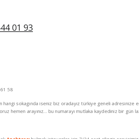
444 01 93
 61 58
in hangi sokagında iseniz biz oradayız türkiye geneli adresinize e
yoruz hemen arayınız… bu numarayı mutlaka kaydediniz bir gün laz