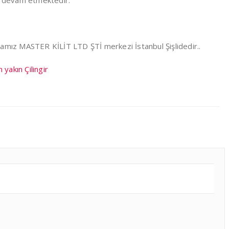
iz devam etmektedir.
mamız MASTER KİLİT LTD ŞTİ merkezi İstanbul Şişlidedir..
n yakın Çilingir