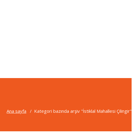
Ana sayfa
/
Kategori bazında arşiv "İstiklal Mahallesi Çilingir"