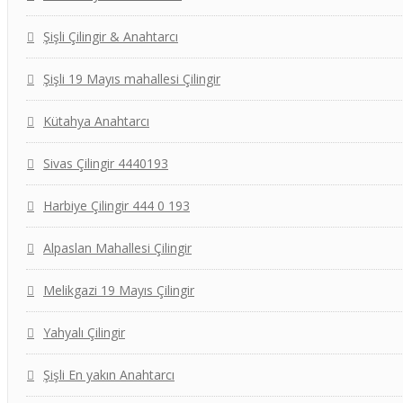
Şişli Çilingir & Anahtarcı
Şişli 19 Mayıs mahallesi Çilingir
Kütahya Anahtarcı
Sivas Çilingir 4440193
Harbiye Çilingir 444 0 193
Alpaslan Mahallesi Çilingir
Melikgazi 19 Mayıs Çilingir
Yahyalı Çilingir
Şişli En yakın Anahtarcı