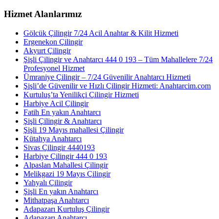
Hizmet Alanlarımız
Gölcük Çilingir 7/24 Acil Anahtar & Kilit Hizmeti
Ergenekon Çilingir
Akyurt Çilingir
Şişli Çilingir ve Anahtarcı 444 0 193 – Tüm Mahallelere 7/24
Profesyonel Hizmet
Ümraniye Çilingir – 7/24 Güvenilir Anahtarcı Hizmeti
Şişli’de Güvenilir ve Hızlı Çilingir Hizmeti: Anahtarcim.com
Kurtuluş’ta Yenilikçi Çilingir Hizmeti
Harbiye Acil Çilingir
Fatih En yakın Anahtarcı
Şişli Çilingir & Anahtarcı
Şişli 19 Mayıs mahallesi Çilingir
Kütahya Anahtarcı
Sivas Çilingir 4440193
Harbiye Çilingir 444 0 193
Alpaslan Mahallesi Çilingir
Melikgazi 19 Mayıs Çilingir
Yahyalı Çilingir
Şişli En yakın Anahtarcı
Mithatpaşa Anahtarcı
Adapazarı Kurtuluş Çilingir
Adapazarı Anahtarcı