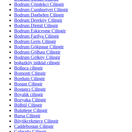
Bodrum Çömlekçi Çilingir
Bodrum Cumhuriyet Çilingir
Bodrum Dagbelen Çilingir
Bodrum Dereköy Çilingir
Bodrum Dirmil Çilingir
Bodrum Eskiçeşme Çilingir
Bodrum Farilya Çilingir
Bodrum Geriş Çilingir
Bodrum Gökpınar Çilingir
Bodrum Gölbaşı Çilingir
Bodrum Gölköy Çilingir
boğazköy istiklal çilingir
Bolluca çilingir
Bomonti Çilingir
Bordum Çilingir
Bostan Çilingir
Bostancı Çilingir
Boyalık çilingir
Bozyaka Çilingir
Bülbül Çilingir
Buluttepe Çilingir
Bursa Çilingir
Büyükçekmece Çilingir
Caddebostan Çilingir
Caferağa Çilingir