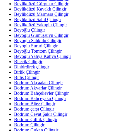
Beylikdüzü Gürpınar Çilingir
Beylikdüzü Kavaklı Çilingir
Beylikdüzü Marmara Çilingir
Beylikdüzü Sahil Çilingir
Beylikdüzü Yakuplu Çilingir
Beyoğlu Çilingir
Beyoglu Gümüşsuyu Çilingir
Beyoglu Şahkulu Çilingir
Beyoglu Sururi Çilingir
Beyoğlu Tomtom Çilingir
Beyoglu Yahya Kahya Çilingir
Bilecik Çilingir
Binbirdirek çilingir
Birlik Çilingir
Bitlis Çilingir
Bodrum Akçaalan Çilingir
Bodrum Akyarlar Çilingir
Bodrum Bahçelievler Çilingir
Bodrum Bahçeyaka Çilingir
Bodrum Bitez Çilingir
Bodrum çarşı Çilingir
Bodrum Cevat Şakir Çilingir
Bodrum Çiftlik Çilingir
Bodrum Çilingir
Bodrum Çırkan Çilingir