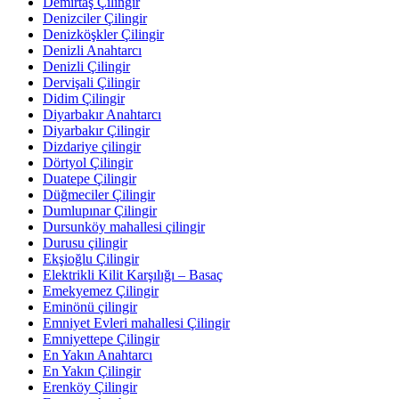
Demirtaş Çilingir
Denizciler Çilingir
Denizköşkler Çilingir
Denizli Anahtarcı
Denizli Çilingir
Dervişali Çilingir
Didim Çilingir
Diyarbakır Anahtarcı
Diyarbakır Çilingir
Dizdariye çilingir
Dörtyol Çilingir
Duatepe Çilingir
Düğmeciler Çilingir
Dumlupınar Çilingir
Dursunköy mahallesi çilingir
Durusu çilingir
Ekşioğlu Çilingir
Elektrikli Kilit Karşılığı – Basaç
Emekyemez Çilingir
Eminönü çilingir
Emniyet Evleri mahallesi Çilingir
Emniyettepe Çilingir
En Yakın Anahtarcı
En Yakın Çilingir
Erenköy Çilingir