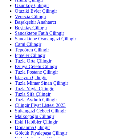
Uzunköy Çilingir
Otuziki Evler Çilingir
Venezia Çilingir
Başakşehir Anahtarcı
Beşiktaş Çilingir
Sancaktepe Fatih Çilingir
Sancaktepe Osmangazi Çilingir
Cami Çilingir
Tepeören Çilingir
İçmeler Çilingir
Tuzla Orta Çilingir
Evliya Çelebi Çilingir
Tuzla Postane Çilingir
İstasyon Çilingir
Tuzla Mimar Sinan Çilingir
Tuzla Yayla Çilingir
Tuzla Şifa Çilingir
Tuzla Aydınlı Çilingir
Çilingir Fiyat Listesi 2023
Sultangazi Cebeci Çilingir
Malkoçoğlu Çilingir
Eski Habibler Çilingir
Donanma Çilingir
Gölcük Piyalepaşa Çilingir