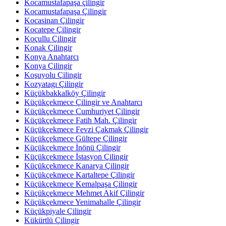
Kocamustafapaşa çilingir
Kocamustafapaşa Çilingir
Kocasinan Çilingir
Kocatepe Çilingir
Koçullu Çilingir
Konak Çilingir
Konya Anahtarcı
Konya Çilingir
Koşuyolu Çilingir
Kozyatagı Çilingir
Küçükbakkalköy Çilingir
Küçükçekmece Çilingir ve Anahtarcı
Küçükçekmece Cumhuriyet Çilingir
Küçükçekmece Fatih Mah. Çilingir
Küçükçekmece Fevzi Çakmak Çilingir
Küçükçekmece Gültepe Çilingir
Küçükçekmece İnönü Çilingir
Küçükçekmece İstasyon Çilingir
Küçükçekmece Kanarya Çilingir
Küçükçekmece Kartaltepe Çilingir
Küçükçekmece Kemalpaşa Çilingir
Küçükçekmece Mehmet Akif Çilingir
Küçükçekmece Yenimahalle Çilingir
Küçükpiyale Çilingir
Kükürtlü Çilingir