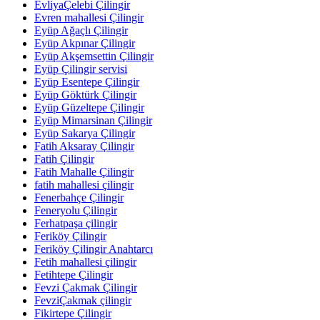
EvliyaÇelebi Çilingir
Evren mahallesi Çilingir
Eyüp Ağaçlı Çilingir
Eyüp Akpınar Çilingir
Eyüp Akşemsettin Çilingir
Eyüp Çilingir servisi
Eyüp Esentepe Çilingir
Eyüp Göktürk Çilingir
Eyüp Güzeltepe Çilingir
Eyüp Mimarsinan Çilingir
Eyüp Sakarya Çilingir
Fatih Aksaray Çilingir
Fatih Çilingir
Fatih Mahalle Çilingir
fatih mahallesi çilingir
Fenerbahçe Çilingir
Feneryolu Çilingir
Ferhatpaşa çilingir
Feriköy Çilingir
Feriköy Çilingir Anahtarcı
Fetih mahallesi çilingir
Fetihtepe Çilingir
Fevzi Çakmak Çilingir
FevziÇakmak çilingir
Fikirtepe Çilingir