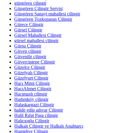
güngören çilingir
Güngören Çilingir Servisi
Güngören Sanayi mahallesi çilingir
Güngören Tozkoparan Çilingir
Gürece Çilingir
Gürsel Çilingir
Gürsel Mahallesi Çilingir
gürsel mahallesi çilingir
Gürsu Çilingir
Güven çilingir
Güvenilir çilingir
Güvercintepe Çilingir
Güzelce Çilingir
Güzelyalı Çilingir
Güzelyurt Çilingir
Hacı Mimi Çilingir
HacıAhmet Çilingir
Hacımaşlı çilingir
Hadımköy çilingir
Halaskargazi Çilingir
halide edip adıvar Çilingir
Halil Rıfat Paşa çilingir
Halıcıoglu Çilingir
Halkalı Çilingir ve Halkalı Anahtarcı
Hamidiye Çilingir