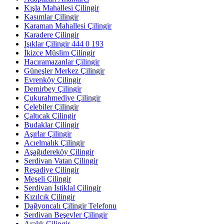
Kışla Mahallesi Çilingir
Kasımlar Çilingir
Karaman Mahallesi Çilingir
Karadere Çilingir
Işıklar Çilingir 444 0 193
İkizce Müslim Çilingir
Hacıramazanlar Çilingir
Güneşler Merkez Çilingir
Evrenköy Çilingir
Demirbey Çilingir
Çukurahmediye Çilingir
Çelebiler Çilingir
Çaltıcak Çilingir
Budaklar Çilingir
Aşırlar Çilingir
Acıelmalık Çilingir
Aşağıdereköy Çilingir
Serdivan Vatan Çilingir
Reşadiye Çilingir
Meşeli Çilingir
Serdivan İstiklal Çilingir
Kızılcık Çilingir
Dağyoncalı Çilingir Telefonu
Serdivan Beşevler Çilingir
Aralık Çilingir