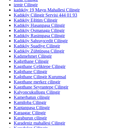
izmir Çilingir
kadıköy 19 Mayıs Mahallesi Çilingir
Kadıköy Çilingir Servisi 444 01 93
Kadıköy Eğitim Çilingir
Kadıköy Hasanpaşa Çilingir
Kadıköy Osmanaga Çilingir
Kadıköy Rasimpaşa Çilingir
Kadıköy Sahrayıcedit Çilingir
Kadıköy Suadiye Çilingir
Kadıköy Zühtüpaşa Çilingir
Kadımehmet Çilingir
Kağırthane Çilingir
Kagıthane Çeliktepe Çilingir
Kağıthane Çilingir
Kağıthane Çilingir Kurumsal
Kagıthane merkez çilingir
Kagıthane Seyrantepe Çilingir
Kalyoncukullugu Çilingir
Kamerhatun çilingir
Kamiloba Çilingir
Kaptanpaşa Çilingir
Karaagaç Çilingir
Karaburun çilingir
Karadeniz mahallesi Çilingir