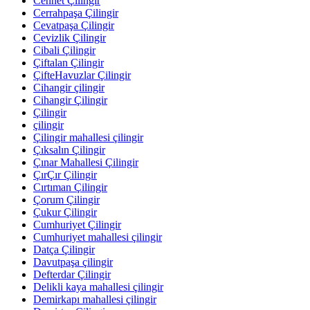
Cennet Çilingir
Cerrahpaşa Çilingir
Cevatpaşa Çilingir
Cevizlik Çilingir
Cibali Çilingir
Çiftalan Çilingir
ÇifteHavuzlar Çilingir
Cihangir çilingir
Cihangir Çilingir
Çilingir
çilingir
Çilingir mahallesi çilingir
Çıksalın Çilingir
Çınar Mahallesi Çilingir
ÇırÇır Çilingir
Cırtıman Çilingir
Çorum Çilingir
Çukur Çilingir
Cumhuriyet Çilingir
Cumhuriyet mahallesi çilingir
Datça Çilingir
Davutpaşa çilingir
Defterdar Çilingir
Delikli kaya mahallesi çilingir
Demirkapı mahallesi çilingir