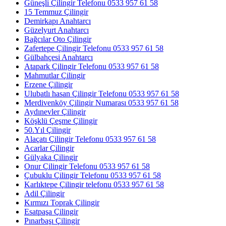
Güneşli Çilingir Telefonu 0533 957 61 58
15 Temmuz Çilingir
Demirkapı Anahtarcı
Güzelyurt Anahtarcı
Bağcılar Oto Çilingir
Zafertepe Çilingir Telefonu 0533 957 61 58
Gülbahçesi Anahtarcı
Atapark Çilingir Telefonu 0533 957 61 58
Mahmutlar Çilingir
Erzene Çilingir
Ulubatlı hasan Çilingir Telefonu 0533 957 61 58
Merdivenköy Çilingir Numarası 0533 957 61 58
Aydınevler Çilingir
Köşklü Çeşme Çilingir
50.Yıl Çilingir
Alaçatı Çilingir Telefonu 0533 957 61 58
Acarlar Çilingir
Gülyaka Çilingir
Onur Çilingir Telefonu 0533 957 61 58
Çubuklu Çilingir Telefonu 0533 957 61 58
Karlıktepe Çilingir telefonu 0533 957 61 58
Adil Çilingir
Kırmızı Toprak Çilingir
Esatpaşa Çilingir
Pınarbaşı Çilingir