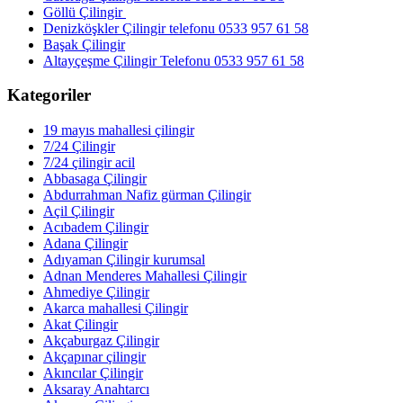
Göllü Çilingir
Denizköşkler Çilingir telefonu 0533 957 61 58
Başak Çilingir
Altayçeşme Çilingir Telefonu 0533 957 61 58
Kategoriler
19 mayıs mahallesi çilingir
7/24 Çilingir
7/24 çilingir acil
Abbasaga Çilingir
Abdurrahman Nafiz gürman Çilingir
Açil Çilingir
Acıbadem Çilingir
Adana Çilingir
Adıyaman Çilingir kurumsal
Adnan Menderes Mahallesi Çilingir
Ahmediye Çilingir
Akarca mahallesi Çilingir
Akat Çilingir
Akçaburgaz Çilingir
Akçapınar çilingir
Akıncılar Çilingir
Aksaray Anahtarcı