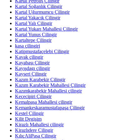
Kartal Petroliş Çilingir
Kartal Soğanlık Çilingir
Kartal Uğurmumcu Çilingir
Kartal Yakacık Çilingir
Kartal Yalı Çilingir
Kartal Yukarı Mahallesi Çilingir
Kartal Yunus Çilingir
Kartaltepe Çilingir
kasa çilingiri
Katipmustafaçelebi Çilingir
Kavak çilingir
Kayabaşı Çilingir
Kayışdagı çilingir
Kayseri Çilingir
Kazım Karabekir Çilingir
Kazım Karabekir Mahallesi Çilingir
Kazımkarabekir Mahallesi çilingir
Keçecipiri Çilingir
Kemalpaşa Mahallesi çilingir
Kemankeşkaramustafapaşa Çilingir
Kestel Çilingir
Kilit Degişim
Kirazlı Mahallesi çilingir
Kirazlıdere Çilingir
KılıçAliPaşa Çilingir