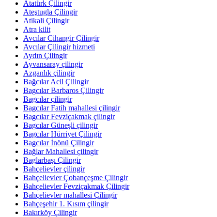
Atatürk Çilingir
Ateştugla Çilingir
Atikali Çilingir
Atra kilit
Avcılar Cihangir Çilingir
Avcılar Çilingir hizmeti
Aydın Çilingir
Ayvansaray çilingir
Azganlık çilingir
Bağcılar Acil Çilingir
Bagcılar Barbaros Çilingir
Bagcılar çilingir
Bagcılar Fatih mahallesi çilingir
Bagcılar Fevziçakmak çilingir
Bagcılar Güneşli çilingir
Bagcılar Hürriyet Çilingir
Bagcılar İnönü Çilingir
Bağlar Mahallesi çilingir
Baglarbaşı Çilingir
Bahçelievler çilingir
Bahçelievler Çobançeşme Çilingir
Bahçelievler Fevziçakmak Çilingir
Bahçelievler mahallesi Çilingir
Bahçeşehir 1. Kısım çilingir
Bakırköy Çilingir