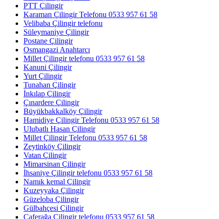
PTT Çilingir
Karaman Çilingir Telefonu 0533 957 61 58
Velibaba Çilingir telefonu
Süleymaniye Çilingir
Postane Çilingir
Osmangazi Anahtarcı
Millet Çilingir telefonu 0533 957 61 58
Kanuni Çilingir
Yurt Çilingir
Tunahan Çilingir
İnkılap Çilingir
Çınardere Çilingir
Büyükbakkalköy Çilingir
Hamidiye Çilingir Telefonu 0533 957 61 58
Ulubatlı Hasan Çilingir
Millet Çilingir Telefonu 0533 957 61 58
Zeytinköy Çilingir
Vatan Çilingir
Mimarsinan Çilingir
İhsaniye Çilingir telefonu 0533 957 61 58
Namık kemal Çilingir
Kuzeyyaka Çilingir
Güzeloba Çilingir
Gülbahçesi Çilingir
Caferağa Çilingir telefonu 0533 957 61 58