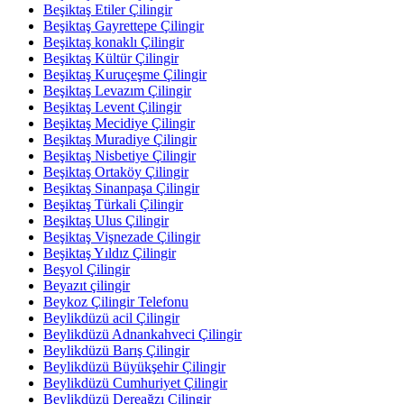
Beşiktaş Etiler Çilingir
Beşiktaş Gayrettepe Çilingir
Beşiktaş konaklı Çilingir
Beşiktaş Kültür Çilingir
Beşiktaş Kuruçeşme Çilingir
Beşiktaş Levazım Çilingir
Beşiktaş Levent Çilingir
Beşiktaş Mecidiye Çilingir
Beşiktaş Muradiye Çilingir
Beşiktaş Nisbetiye Çilingir
Beşiktaş Ortaköy Çilingir
Beşiktaş Sinanpaşa Çilingir
Beşiktaş Türkali Çilingir
Beşiktaş Ulus Çilingir
Beşiktaş Vişnezade Çilingir
Beşiktaş Yıldız Çilingir
Beşyol Çilingir
Beyazıt çilingir
Beykoz Çilingir Telefonu
Beylikdüzü acil Çilingir
Beylikdüzü Adnankahveci Çilingir
Beylikdüzü Barış Çilingir
Beylikdüzü Büyükşehir Çilingir
Beylikdüzü Cumhuriyet Çilingir
Beylikdüzü Dereağzı Çilingir