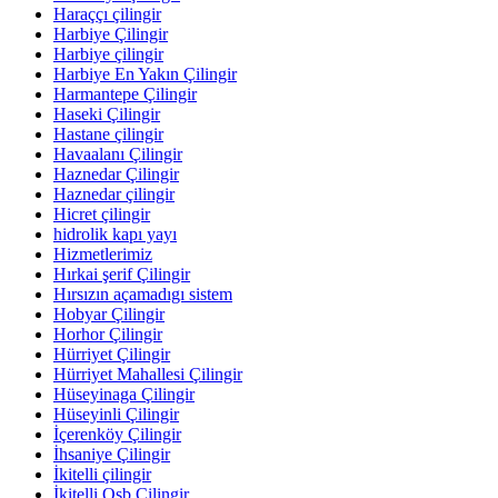
Haraççı çilingir
Harbiye Çilingir
Harbiye çilingir
Harbiye En Yakın Çilingir
Harmantepe Çilingir
Haseki Çilingir
Hastane çilingir
Havaalanı Çilingir
Haznedar Çilingir
Haznedar çilingir
Hicret çilingir
hidrolik kapı yayı
Hizmetlerimiz
Hırkai şerif Çilingir
Hırsızın açamadıgı sistem
Hobyar Çilingir
Horhor Çilingir
Hürriyet Çilingir
Hürriyet Mahallesi Çilingir
Hüseyinaga Çilingir
Hüseyinli Çilingir
İçerenköy Çilingir
İhsaniye Çilingir
İkitelli çilingir
İkitelli Osb Çilingir