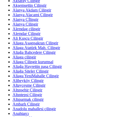
Aksaray Çilingir
Akşemsettin Çilingir
Alanya Akdam Çilingir
Alanya Alacami Çilingir
Alanya Çİlingir
Alanya Çilingir
Alemdag çilingir
Alemdar Çilingir
Ali Kuşçu Çilingir
Aliaga Aşagışakran Çilingir
Aliaga Atatürk Mah. Çilingir
Aliağa Bahçedere Çilingir
Aliaga çilingir
Aliaga Çilingir kurumsal
Aliağa Hayrettin paşa Çilingir
Aliağa Siteler Çilingir
Aliaga YeniMahalle Çilingir
Alibeyköy Çilingir
Altayçeşme Çilingir
Altınşehir Çilingir
Altıntepsi Çilingir
Altıparmak çilingir
Ambarlı Çilingir
Anadolu mahallesi çilingir
Anahtarcı