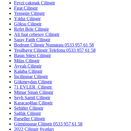
Fevzi çakmak Çilingir
Fırat Çilingir
Yenigün Çilingir
Yıldız Çilingir
Göksu Çilingir
Refet Bele Çilingir
Ali fuat cebesoy Çilingir
Saray Fatih Çilingir
Bodrum Çilingir Numarası 0533 957 61 58
Yeşilbayır Çilingir Telefonu 0533 957 61 58
Basın Sitesi Çilingir
Milas Çilingir
Ayvalı Çilingir
Kalaba Çilingir
İncilipınar Çilingir
Gökmeydan Çilingir
71 EVLER Çilingir
Mimar Sinan Çilingir
Şeyh Şamil Çilingir
Karacaoğlan Çilingir
Şehitler Çilingir
Sağlık Çilingir
Parseller Çilingir
Gümüşpınar Çilingir 0533 957 61 58
2022 Çilingir fiyatları