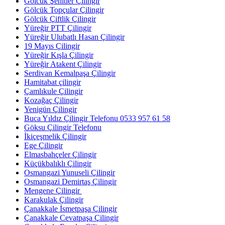
Gölcük Şehitler Çilingir
Gölcük Topçular Çilingir
Gölcük Çiftlik Çilingir
Yüreğir PTT Çilingir
Yüreğir Ulubatlı Hasan Çilingir
19 Mayıs Çilingir
Yüreğir Kışla Çilingir
Yüreğir Atakent Çilingir
Serdivan Kemalpaşa Çilingir
Hamitabat çilingir
Çamlıkule Çilingir
Kozağaç Çilingir
Yenigün Çilingir
Buca Yıldız Çilingir Telefonu 0533 957 61 58
Göksu Çilingir Telefonu
İkiçeşmelik Çilingir
Ege Çilingir
Elmasbahçeler Çilingir
Küçükbalıklı Çilingir
Osmangazi Yunuseli Çilingir
Osmangazi Demirtaş Çilingir
Mengene Çilingir
Karakulak Çilingir
Çanakkale İsmetpaşa Çilingir
Çanakkale Cevatpaşa Çilingir