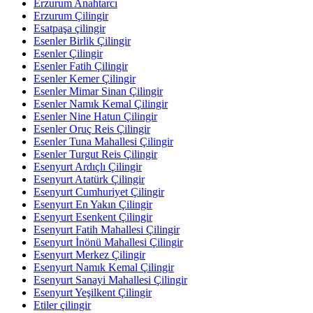
Erzurum Anahtarcı
Erzurum Çilingir
Esatpaşa çilingir
Esenler Birlik Çilingir
Esenler Çilingir
Esenler Fatih Çilingir
Esenler Kemer Çilingir
Esenler Mimar Sinan Çilingir
Esenler Namık Kemal Çilingir
Esenler Nine Hatun Çilingir
Esenler Oruç Reis Çilingir
Esenler Tuna Mahallesi Çilingir
Esenler Turgut Reis Çilingir
Esenyurt Ardıçlı Çilingir
Esenyurt Atatürk Çilingir
Esenyurt Cumhuriyet Çilingir
Esenyurt En Yakın Çilingir
Esenyurt Esenkent Çilingir
Esenyurt Fatih Mahallesi Çilingir
Esenyurt İnönü Mahallesi Çilingir
Esenyurt Merkez Çilingir
Esenyurt Namık Kemal Çilingir
Esenyurt Sanayi Mahallesi Çilingir
Esenyurt Yeşilkent Çilingir
Etiler çilingir