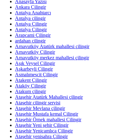
Anasayfa Yazısı
Ankara Çilingir
Antalya Anahtarcı
Antalya çilingir
Antalya Çilingir
Antalya Çilingir
Arapcami Çilingir
ardahan çilingir
Arnavutköy Atatürk mahallesi çilingir
Arnavutköy Çilingir
Arnavutköy merkez mahallesi çilingir
Aşık Veysel Çilingir
Aşkarbeyli Çilingir
Asmalımescit Çilingir
Atakent Çilingir
Ataköy Çilingir
Atakum çilingir
Ataşehir Atatürk Mahallesi çilingir
Ataşehir çilingir servisi
Ataşehir Mevlana çilingir
Ataşehir Mustafa kemal Çilingir
Ataşehir Örnek mahallesi Çilingir
Ataşehir Yeni şehir Çilingir
Ataşehir Yeniçamlıca Çilingir
Ataşehir yenisahra Çilingir