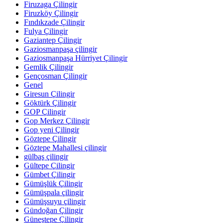
Firuzaga Çilingir
Firuzköy Çilingir
Fındıkzade Çilingir
Fulya Çilingir
Gaziantep Çilingir
Gaziosmanpaşa çilingir
Gaziosmanpaşa Hürriyet Çilingir
Gemlik Çilingir
Gençosman Çilingir
Genel
Giresun Çilingir
Göktürk Çilingir
GOP Çilingir
Gop Merkez Çilingir
Gop yeni Çilingir
Göztepe Çilingir
Göztepe Mahallesi çilingir
gülbaş çilingir
Gültepe Çilingir
Gümbet Çilingir
Gümüşlük Çilingir
Gümüşpala çilingir
Gümüşsuyu çilingir
Gündoğan Çilingir
Güneştepe Çilingir