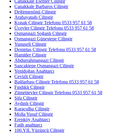
Çanakkale Esenler Çilingir
Çanakkale Barbaros Çilingir
Değirmenönü Çilingir
Arabayatağı Çilingir
Konak Çilingir Telefonu 0533 957 61 58
Üçevler Çilingir Telefonu 0533 957 61 58
Osmangazi Soğanlı Çilingir
Osmangazi Güneştepe Çilingir
Yunuseli Çilingir
Demirtaş Çilingir Telefonu 0533 957 61 58
Hamitler Çilingir
Abdurrahmangazi Çilingir
Sancaktepe Osmangazi Çilingir
Yenidoğan Anahtarcı
Cevizli Çilingir
Bağlarbaşı Çilingir Telefonu 0533 957 61 58
Fındıklı Çilingir
Zümrütevler Çilingir Telefonu 0533 957 61 58
Şifa Çilingir
Aydınlı Çilingir
Karaçulha Çilingir
Molla Yusuf Çilingir
Erenköy Anahtarcı
Fatih anahtarcı
100.YIL Yüzüncü Çilingir