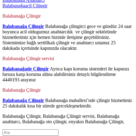
Balabanağa Anahtarcı
Balabanağaacil Çilingir
Balabanağa Çilingir
Balabanağa Çilingir
Balabanağa çilingirci gece ve gündüz 24 saat
boyunca acil oldugumuz anahtarcılık ve çilingir sektöründe
hizmetlerimiz için hemen bizimle iletişime geçebilirsiniz.
Sistemimize bağlı sertifikalı çilingir ve anahtarcı ustamız 25
dakıkada içerisinde kapınızda olacaktır.
Balabanağa Çilingir servisi
Balabanağade Çilingir
Ayrıca kapı koruma sistemleri ile kapınızı
hırsıza karşı koruma altina alabilirsiniz detaylı bilgilendirme
4440193 arayınız
Balabanağa Çilingir
Balabanağa Çilingir
Balabanağa mahallesi’nde çilingir hizmetimiz
25 dakıkalık kısa bir sürede gercekleşmektedir.
Balabanağa Çilingir, Balabanağa Çilingir servisi, Balabanağa
anahtarcı, Balabanağa oto çilingir, enyakın Balabanağa Çilingir,