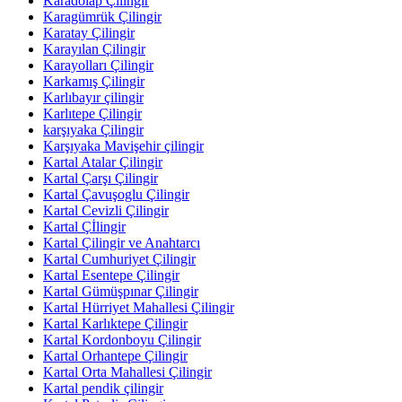
Karadolap Çilingir
Karagümrük Çilingir
Karatay Çilingir
Karayılan Çilingir
Karayolları Çilingir
Karkamış Çilingir
Karlıbayır çilingir
Karlıtepe Çilingir
karşıyaka Çilingir
Karşıyaka Mavişehir çilingir
Kartal Atalar Çilingir
Kartal Çarşı Çilingir
Kartal Çavuşoglu Çilingir
Kartal Cevizli Çilingir
Kartal Çİlingir
Kartal Çilingir ve Anahtarcı
Kartal Cumhuriyet Çilingir
Kartal Esentepe Çilingir
Kartal Gümüşpınar Çilingir
Kartal Hürriyet Mahallesi Çilingir
Kartal Karlıktepe Çilingir
Kartal Kordonboyu Çilingir
Kartal Orhantepe Çilingir
Kartal Orta Mahallesi Çilingir
Kartal pendik çilingir