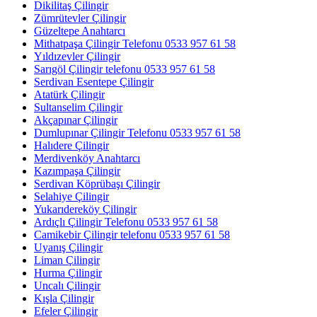
Dikilitaş Çilingir
Zümrütevler Çilingir
Güzeltepe Anahtarcı
Mithatpaşa Çilingir Telefonu 0533 957 61 58
Yıldızevler Çilingir
Sarıgöl Çilingir telefonu 0533 957 61 58
Serdivan Esentepe Çilingir
Atatürk Çilingir
Sultanselim Çilingir
Akçapınar Çilingir
Dumlupınar Çilingir Telefonu 0533 957 61 58
Halıdere Çilingir
Merdivenköy Anahtarcı
Kazımpaşa Çilingir
Serdivan Köprübaşı Çilingir
Selahiye Çilingir
Yukarıdereköy Çilingir
Ardıçlı Çilingir Telefonu 0533 957 61 58
Camikebir Çilingir telefonu 0533 957 61 58
Uyanış Çilingir
Liman Çilingir
Hurma Çilingir
Uncalı Çilingir
Kışla Çilingir
Efeler Çilingir