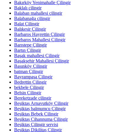
Bakırköy Yenimahalle Çilingir
Baklalı çilingir
Balaban mahallesi çilingir
Balabanağa çilingir
Balat Çilingir
Balıkesir Çilingir
Barbaros Hayrettin Çilingir
Barbaros Mahallesi Çilingir
Barıştepe Çilingir
Bartın Çilingir
Başak mahallesi Çilingir
Başakşehir Mahallesi Çilingir
Basınköy Çilingir
batman Çilingir
Bayrampaşa Çilingir
Bedrettin Çilingir
bekbele Çilingir
Belsin Çilingir
Bereketzade çilingir
Beşiktaş Arnavutköy Çilingir
Beşiktaş balmumcu Çilingir
Beşiktaş Bebek Çilingir
Beşiktaş Cihannuma Çilingir
Beşiktaş Çilingir servisi
Beşiktaş Dikilitaş Çilingir