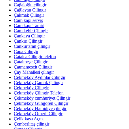
Cağaloğlu çilingir
Çağlayan Çilingir
Çakmak Çilingir
Cam kapı servis
Cam kapı Tamiri
Camikebir Çilingir
Çankaya Çilingir
Çankırı Çilingir
Cankurtaran çilingir
Çapa Çilingir
Çatalca Çilingir telefon
Çatalmeşe Çilingir
Çatmamescit Çilingir
Çay Mahallesi çilingir
Çekmeköy Aydınlar Çilingir
Çekmeköy Çamlık Çilingir
Çekmeköy Çilingir
Çekmeköy Çilingir Telefon
Çekmeköy cumhuriyet Çilingir
Çekmeköy Güngören Çilingir
Çekmeköy Hamidiye çilingir
Çekmeköy Ömerli Çilingir
Çelik kasa Açma
Çemberlitaş çilingir