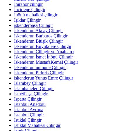
İmrahor çilingir
İncirtepe Çilingir
İnönü mahallesi çilingir
Işıklar Çilingir
iskenderpaşa Çilingir
İskenderun Akçay Çilingir
İskenderun Barbaros Çilingir
İskenderun Bitişik Çilingir
İskenderun Büyükdere Çilingir
İskenderun Çilingir ve Anahtarcı
İskenderun İsmet İnönü Çilingir
İskenderun MustafaKemal Çilingir
İskenderun numune Çilingir
İskenderun Pirireis Çilingir
iskenderun Yunus Emre Çilingir
İslambey Çilingir
İslamhaneleri Çilingir
İsmetPaşa Çilingir
Isparta Çilingir
İstanbul Anadolu
İstanbul Avrupa
İstanbul Çilingir
İstiklal Çilingir
İstiklal Mahallesi Çilingir
İzmir Çilingir