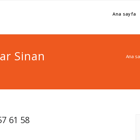
Ana sayfa
ar Sinan
Ana sa
57 61 58