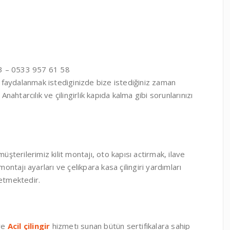
 – 0533 957 61 58
faydalanmak istediginizde bize istediğiniz zaman
Anahtarcılık ve çilingirlik kapıda kalma gibi sorunlarınızı
üşterilerimiz kilit montajı, oto kapısı actirmak, ilave
montajı ayarları ve çelikpara kasa çilingiri yardımları
etmektedir.
 ve
Acil çilingir
hizmetı sunan bütün sertifikalara sahip