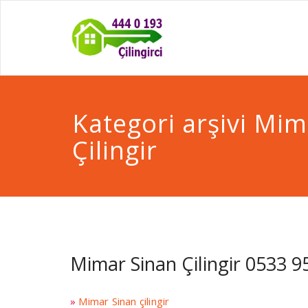
Kategori arşivi Mim
Çilingir
Mimar Sinan Çilingir 0533 9
»
Mimar Sinan çilingir