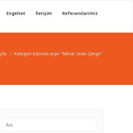
Engelset
İletişim
Referanslarimiz
yfa
/
Kategori bazında arşiv "Mimar Sinan Çilingir"