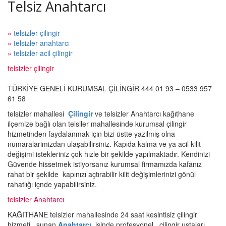
Telsiz Anahtarcı
»
telsizler çilingir
»
telsizler anahtarcı
»
telsizler acil çilingir
telsizler çilingir
TÜRKİYE GENELİ KURUMSAL ÇİLİNGİR 444 01 93 – 0533 957
61 58
telsizler mahallesi
Çilingir
ve telsizler Anahtarcı kağıthane
ilçemize bağlı olan telsiler mahallesinde kurumsal çilingir
hizmetinden faydalanmak için bizi üstte yazilmiş olna
numaralarimizdan ulaşabilirsiniz. Kapıda kalma ve ya acil kilit
değişimi istekleriniz çok hızle bir şekilde yapılmaktadır. Kendinizi
Güvende hissetmek istiyorsanız kurumsal firmamızda kafanız
rahat bir şekilde kapınızı açtırabilir kilit değişimlerinizi gönül
rahatlığı içnde yapabilirsiniz.
telsizler Anahtarcı
KAĞITHANE telsizler mahallesinde 24 saat kesintisiz çilingir
hizmeti sunan
Anahtarcı
işinde profesyonel çilingir ustaları