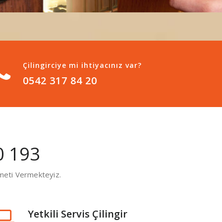
Çilingirciye mi ihtiyacınız var?
0542 317 84 20
0 193
zmeti Vermekteyiz.
Yetkili Servis Çilingir