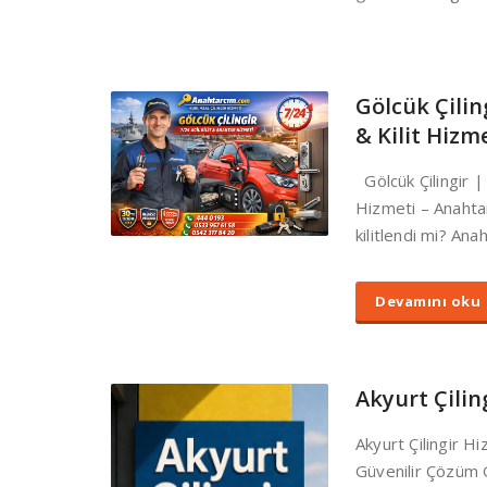
Gölcük Çilin
& Kilit Hizm
Gölcük Çilingir | 
Hizmeti – Anahta
kilitlendi mi? Ana
Devamını oku
Akyurt Çilin
Akyurt Çilingir Hi
Güvenilir Çözüm 