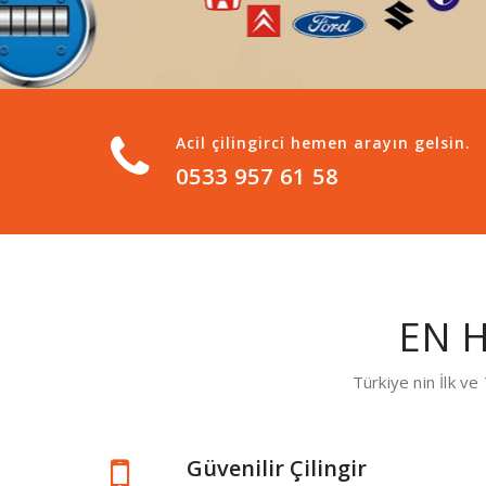
Acil çilingirci hemen arayın gelsin.
0533 957 61 58
EN H
Türkiye nin İlk v
Güvenilir Çilingir