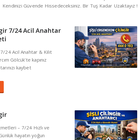
Kendinizi Güvende Hissedeceksiniz. Bir Tuş Kadar Uzaktayız !
gir 7/24 Acil Anahtar
eti
7/24 Acil Anahtar & Kilit
rcım Gölcük’te kapınız
htarınızı kaybet
gir
zmetleri – 7/24 Hızlı ve
Günlük hayatın yoğun