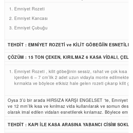
Emniyet Rozeti
Emniyet Kancası
Emniyet Çubuğu
TEHDİT : EMNİYET ROZETİ ve KİLİT GÖBEĞİİN ESNETİLE
ÇÖZÜM : 15 TON ÇEKEN, KIRILMAZ 6 KASA VİDALI, ÇEL
Emniyet Rozeti , kilit göbeğinin sessiz, rahat ve çok kısa sü
içerden 6 – 7 cm’lik 2 adet uzun vidayla monte edilmektedir
kırmakta ve böylece etkisiz hale gelen rozeti çıkarıp kilit 
Oysa 3’ü bir arada HIRSIZA KARŞI ENGELSET ‘te, Emniyet rozet
ve 12 mm’lik kısa ve kırılmaz vida kullanılarak ve somun deste
olarak imal edilen vidaları esnetilerek kırılamaz. Böylece emniyet
TEHDİT : KAPI İLE KASA ARASINA YABANCI CİSİM SOKU