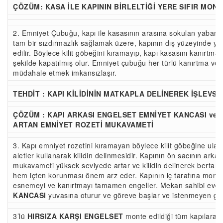
ÇÖZÜM: KASA İLE KAPININ BİRLELTİĞİ YERE SIFIR MO
2. Emniyet Çubuğu, kapı ile kasasının arasına sokulan yabancı
tam bir sızdırmazlık sağlamak üzere, kapının dış yüzeyinde ye
edilir. Böylece kilit göbeğini kıramayıp, kapı kasasını kanırtm
şekilde kapatılmış olur. Emniyet çubuğu her türlü kanırtma ve 
müdahale etmek imkansızlaşır.
TEHDİT : KAPI KİLİDİNİN MATKAPLA DELİNEREK İŞLEVSİ
ÇÖZÜM : KAPI ARKASI ENGELSET EMNİYET KANCASI ve 
ARTAN EMNİYET ROZETİ MUKAVAMETİ
3. Kapı emniyet rozetini kıramayan böylece kilit göbeğine ulaşa
aletler kullanarak kilidin delinmesidir. Kapının ön sacının arka
mukavameti yüksek seviyede artar ve kilidin delinerek bertaraf 
hem içten korunması önem arz eder. Kapının iç tarafına mont
esnemeyi ve kanırtmayı tamamen engeller. Mekan sahibi evde 
KANCASI
yuvasına oturur ve göreve başlar ve istenmeyen giriş
3’lü
HIRSIZA KARŞI ENGELSET
monte edildiği tüm kapılara u