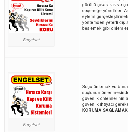
gürültü çıkararak ve ço
seçeneğe yönelirler. Ama
eylemi gerçekleştirmektir.
yöntemden yeterli dış aydı
beslemek gibi önlemlerin 
Engelset
Suçu önlemek ve buna iliş
suçlunun önlenmesinde top
güvenlik önlemlerinin alı
güvenlik ihtiyacı gereks
KORUMA SAĞLAMAK
iç
Engelset