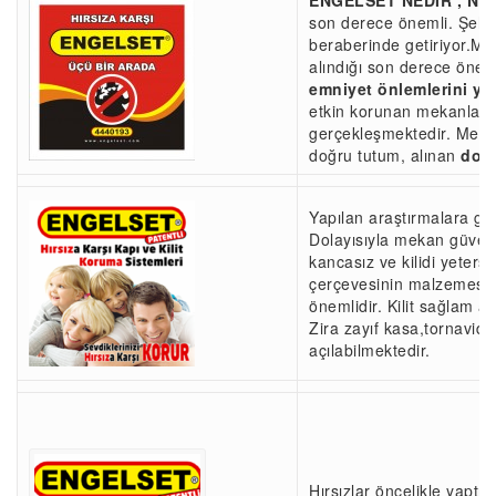
ENGELSET NEDİR , NE 
son derece önemli. Şehir
beraberinde getiriyor.Me
alındığı son derece öneml
emniyet önlemlerini ye
etkin korunan mekanlard
gerçekleşmektedir. Mekan g
doğru tutum, alınan
doğr
Yapılan araştırmalara gör
Dolayısıyla mekan güvenl
kancasız ve kilidi yeter
çerçevesinin malzemesi v
önemlidir. Kilit sağlam a
Zira zayıf kasa,tornavida 
açılabilmektedir.
Hırsızlar öncelikle yaptık