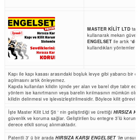
MASTER KİLİT LTD
tara
kullanarak mekan güvenliği
ENGELSET
ile artık “
doğ
kullandıkları yöntemler g
Kapı ile kapı kasası arasındaki boşluk levye gibi yabancı bir cisi
açılmasını artık önleyemez.
Kapıda kullanılan kilidin içinde yer alan ve barel diye tabir ed
yöntem ise kanırtmanın veya barelin kırılmasının mümkün olmadı
kilidin delinmesi ve işlevsizleştirilmesidir. Böylece kilit görevi
İşte Master Kilit Ltd Şti ‘ nin geliştirdiği ve ürettiği
HIRSIZA K
güvenlik ve koruma sağlar. Geliştirilen bu entegre 3’lü koruma
derece etkili sonuç alınmaktadır.
Patentli 3′ ü bir arada
HIRSIZA KARŞI ENGELSET ‘in
unsurla