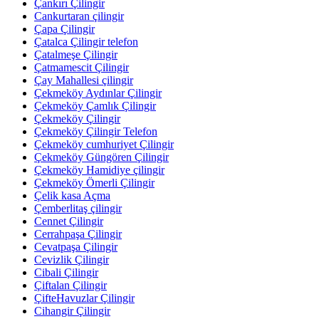
Çankırı Çilingir
Cankurtaran çilingir
Çapa Çilingir
Çatalca Çilingir telefon
Çatalmeşe Çilingir
Çatmamescit Çilingir
Çay Mahallesi çilingir
Çekmeköy Aydınlar Çilingir
Çekmeköy Çamlık Çilingir
Çekmeköy Çilingir
Çekmeköy Çilingir Telefon
Çekmeköy cumhuriyet Çilingir
Çekmeköy Güngören Çilingir
Çekmeköy Hamidiye çilingir
Çekmeköy Ömerli Çilingir
Çelik kasa Açma
Çemberlitaş çilingir
Cennet Çilingir
Cerrahpaşa Çilingir
Cevatpaşa Çilingir
Cevizlik Çilingir
Cibali Çilingir
Çiftalan Çilingir
ÇifteHavuzlar Çilingir
Cihangir Çilingir