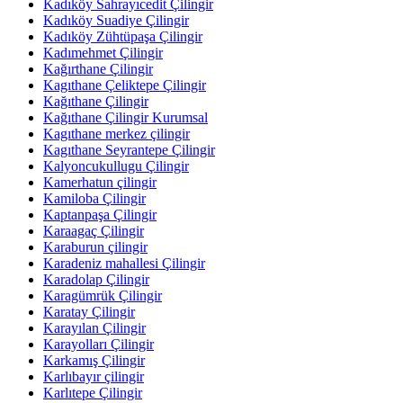
Kadıköy Sahrayıcedit Çilingir
Kadıköy Suadiye Çilingir
Kadıköy Zühtüpaşa Çilingir
Kadımehmet Çilingir
Kağırthane Çilingir
Kagıthane Çeliktepe Çilingir
Kağıthane Çilingir
Kağıthane Çilingir Kurumsal
Kagıthane merkez çilingir
Kagıthane Seyrantepe Çilingir
Kalyoncukullugu Çilingir
Kamerhatun çilingir
Kamiloba Çilingir
Kaptanpaşa Çilingir
Karaagaç Çilingir
Karaburun çilingir
Karadeniz mahallesi Çilingir
Karadolap Çilingir
Karagümrük Çilingir
Karatay Çilingir
Karayılan Çilingir
Karayolları Çilingir
Karkamış Çilingir
Karlıbayır çilingir
Karlıtepe Çilingir