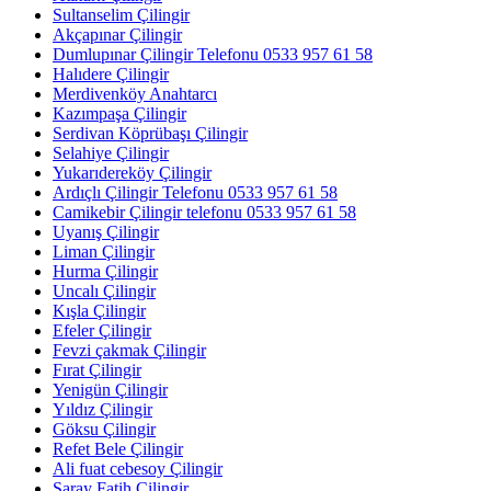
Sultanselim Çilingir
Akçapınar Çilingir
Dumlupınar Çilingir Telefonu 0533 957 61 58
Halıdere Çilingir
Merdivenköy Anahtarcı
Kazımpaşa Çilingir
Serdivan Köprübaşı Çilingir
Selahiye Çilingir
Yukarıdereköy Çilingir
Ardıçlı Çilingir Telefonu 0533 957 61 58
Camikebir Çilingir telefonu 0533 957 61 58
Uyanış Çilingir
Liman Çilingir
Hurma Çilingir
Uncalı Çilingir
Kışla Çilingir
Efeler Çilingir
Fevzi çakmak Çilingir
Fırat Çilingir
Yenigün Çilingir
Yıldız Çilingir
Göksu Çilingir
Refet Bele Çilingir
Ali fuat cebesoy Çilingir
Saray Fatih Çilingir