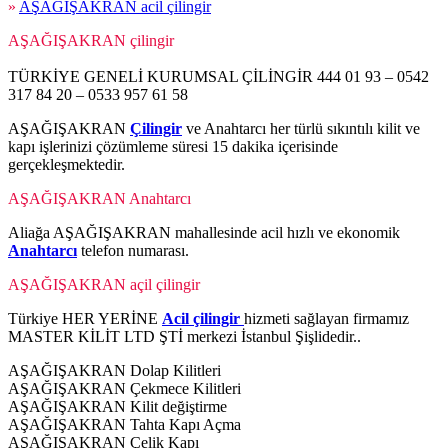
»
AŞAĞIŞAKRAN acil çilingir
AŞAĞIŞAKRAN çilingir
TÜRKİYE GENELİ KURUMSAL ÇİLİNGİR 444 01 93 – 0542
317 84 20 – 0533 957 61 58
AŞAĞIŞAKRAN
Çilingir
ve Anahtarcı her türlü sıkıntılı kilit ve
kapı işlerinizi çözümleme süresi 15 dakika içerisinde
gerçekleşmektedir.
AŞAĞIŞAKRAN Anahtarcı
Aliağa AŞAĞIŞAKRAN mahallesinde acil hızlı ve ekonomik
Anahtarcı
telefon numarası.
AŞAĞIŞAKRAN açil çilingir
Türkiye HER YERİNE
Acil çilingir
hizmeti sağlayan firmamız
MASTER KİLİT LTD ŞTİ merkezi İstanbul Şişlidedir..
AŞAĞIŞAKRAN Dolap Kilitleri
AŞAĞIŞAKRAN Çekmece Kilitleri
AŞAĞIŞAKRAN Kilit değiştirme
AŞAĞIŞAKRAN Tahta Kapı Açma
AŞAĞIŞAKRAN Çelik Kapı