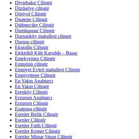
Diyarbakır Çilingir
Dizdariye çilingir
Dörtyol Çilingir
Duatepe Çilingir
Düğmeciler Çilingir
Dumlupınar Çilingir
Dursunköy mahallesi çilingir
Durusu çilingir
Ekşioğlu Çilingir
Elektrikli Kilit Karşılığı – Basaç
Emekyemez Çilingir
Eminönü çilingir
Emniyet Evleri mahallesi Çilingir
Emniyettepe Çilingir
En Yakın Anahtarcı
En Yakın Çilingir
Erenköy Çilingir
Erzurum Anahtarcı
Erzurum Çilingir
Esatpaşa çilingir
Esenler Birlik Çilingir
Esenler Çilingir
Esenler Fatih Çilingir
Esenler Kemer Çilingir
Esenler Mimar Sinan Çilingir