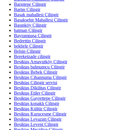
Barıştepe Çilingir
Bartın Çilingir
Başak mahallesi Çilingir
Başakşehir Mahallesi Çilingir
Basınköy Çilingir
batman Çilingir
Bayrampaşa Çilingir
Bedrettin Çilingir
bekbele Çilingir
Belsin Çilingir
Bereketzade çilingir
Beşiktaş Arnavutköy Çilingir
Beşiktaş balmumcu Çilingir
Beşiktaş Bebek Çilingir
Beşiktaş Cihannuma Çilingir
Beşiktaş Çilingir servisi
Beşiktaş Dikilitaş Çilingir
Beşiktaş Etiler Çilingir
Beşiktaş Gayrettepe Çilingir
Beşiktaş konaklı Çilingir
Beşiktaş Kültür Çilingir
Beşiktaş Kuruçeşme Çilingir
Beşiktaş Levazım Çilingir
Beşiktaş Levent Çilingir
Beşiktaş Mecidiye Çilingir