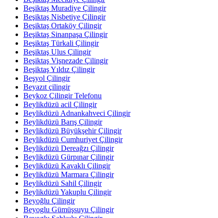
Beşiktaş Muradiye Çilingir
Beşiktaş Nisbetiye Çilingir
Beşiktaş Ortaköy Çilingir
Beşiktaş Sinanpaşa Çilingir
Beşiktaş Türkali Çilingir
Beşiktaş Ulus Çilingir
Beşiktaş Vişnezade Çilingir
Beşiktaş Yıldız Çilingir
Beşyol Çilingir
Beyazıt çilingir
Beykoz Çilingir Telefonu
Beylikdüzü acil Çilingir
Beylikdüzü Adnankahveci Çilingir
Beylikdüzü Barış Çilingir
Beylikdüzü Büyükşehir Çilingir
Beylikdüzü Cumhuriyet Çilingir
Beylikdüzü Dereağzı Çilingir
Beylikdüzü Gürpınar Çilingir
Beylikdüzü Kavaklı Çilingir
Beylikdüzü Marmara Çilingir
Beylikdüzü Sahil Çilingir
Beylikdüzü Yakuplu Çilingir
Beyoğlu Çilingir
Beyoglu Gümüşsuyu Çilingir