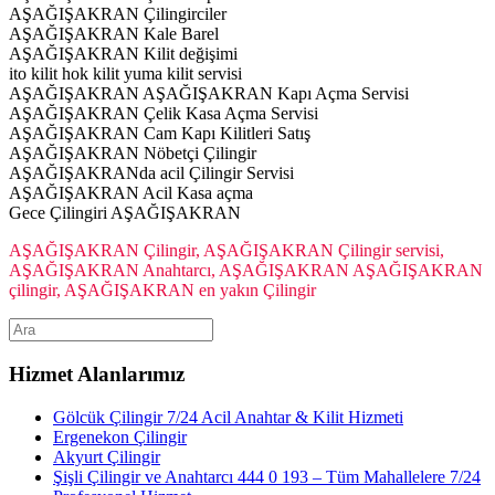
AŞAĞIŞAKRAN Çilingirciler
AŞAĞIŞAKRAN Kale Barel
AŞAĞIŞAKRAN Kilit değişimi
ito kilit hok kilit yuma kilit servisi
AŞAĞIŞAKRAN AŞAĞIŞAKRAN Kapı Açma Servisi
AŞAĞIŞAKRAN Çelik Kasa Açma Servisi
AŞAĞIŞAKRAN Cam Kapı Kilitleri Satış
AŞAĞIŞAKRAN Nöbetçi Çilingir
AŞAĞIŞAKRANda acil Çilingir Servisi
AŞAĞIŞAKRAN Acil Kasa açma
Gece Çilingiri AŞAĞIŞAKRAN
AŞAĞIŞAKRAN Çilingir, AŞAĞIŞAKRAN Çilingir servisi,
AŞAĞIŞAKRAN Anahtarcı, AŞAĞIŞAKRAN AŞAĞIŞAKRAN
çilingir, AŞAĞIŞAKRAN en yakın Çilingir
Hizmet Alanlarımız
Gölcük Çilingir 7/24 Acil Anahtar & Kilit Hizmeti
Ergenekon Çilingir
Akyurt Çilingir
Şişli Çilingir ve Anahtarcı 444 0 193 – Tüm Mahallelere 7/24