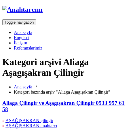
Toggle navigation
Ana sayfa
Engelset
İletişim
Referanslarimiz
Kategori arşivi Aliaga
Aşagışakran Çilingir
Ana sayfa
/
Kategori bazında arşiv "Aliaga Aşagışakran Çilingir"
Aliaga Çilingir ve Aşagışakran Çilingir 0533 957 61
58
»
AŞAĞIŞAKRAN çilingir
»
AŞAĞIŞAKRAN anahtarcı