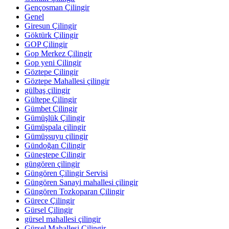
Gençosman Çilingir
Genel
Giresun Çilingir
Göktürk Çilingir
GOP Çilingir
Gop Merkez Çilingir
Gop yeni Çilingir
Göztepe Çilingir
Göztepe Mahallesi çilingir
gülbaş çilingir
Gültepe Çilingir
Gümbet Çilingir
Gümüşlük Çilingir
Gümüşpala çilingir
Gümüşsuyu çilingir
Gündoğan Çilingir
Güneştepe Çilingir
güngören çilingir
Güngören Çilingir Servisi
Güngören Sanayi mahallesi çilingir
Güngören Tozkoparan Çilingir
Gürece Çilingir
Gürsel Çilingir
gürsel mahallesi çilingir
Gürsel Mahallesi Çilingir