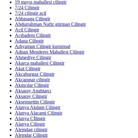
19 mayıs mahallesi çilingir
7/24 Çilingir
7/24 çilingir acil
Abbasaga Çilingir
Abdurrahman Nafiz gürman Çilingir
Açil Çilingir
Acıbadem Çilingir
Adana Çilingir
Adıyaman Çilingir kurumsal
Adnan Menderes Mahallesi Çilingir
Ahmediye Çilingir
Akarca mahallesi Çilingir
Akat Çilingir
Akçaburgaz Çilingir
Akçapınar çilingir
Akıncılar Çilingir
Aksaray Anahtarcı
Aksaray Çilingir
Akşemsettin Çilingir
Alanya Akdam Çilingir
Alanya Alacami Çilingir
Alanya Çİlingir
Alanya Çilingir
Alemdag çilingir
Alemdar Çilingir