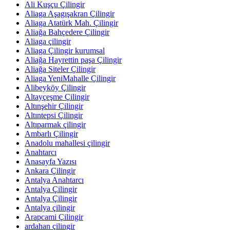
Ali Kuşçu Çilingir
Aliaga Aşagışakran Çilingir
Aliaga Atatürk Mah. Çilingir
Aliağa Bahçedere Çilingir
Aliaga çilingir
Aliaga Çilingir kurumsal
Aliağa Hayrettin paşa Çilingir
Aliağa Siteler Çilingir
Aliaga YeniMahalle Çilingir
Alibeyköy Çilingir
Altayçeşme Çilingir
Altınşehir Çilingir
Altıntepsi Çilingir
Altıparmak çilingir
Ambarlı Çilingir
Anadolu mahallesi çilingir
Anahtarcı
Anasayfa Yazısı
Ankara Çilingir
Antalya Anahtarcı
Antalya Çilingir
Antalya Çilingir
Antalya çilingir
Arapcami Çilingir
ardahan çilingir