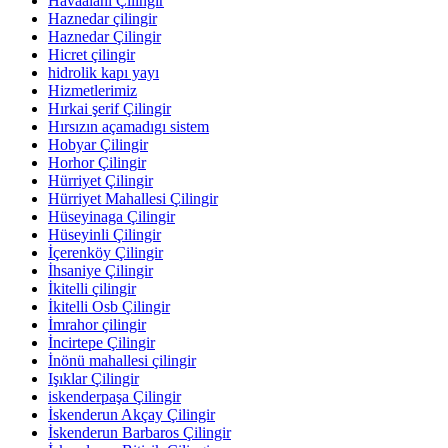
Havaalanı Çilingir
Haznedar çilingir
Haznedar Çilingir
Hicret çilingir
hidrolik kapı yayı
Hizmetlerimiz
Hırkai şerif Çilingir
Hırsızın açamadıgı sistem
Hobyar Çilingir
Horhor Çilingir
Hürriyet Çilingir
Hürriyet Mahallesi Çilingir
Hüseyinaga Çilingir
Hüseyinli Çilingir
İçerenköy Çilingir
İhsaniye Çilingir
İkitelli çilingir
İkitelli Osb Çilingir
İmrahor çilingir
İncirtepe Çilingir
İnönü mahallesi çilingir
Işıklar Çilingir
iskenderpaşa Çilingir
İskenderun Akçay Çilingir
İskenderun Barbaros Çilingir