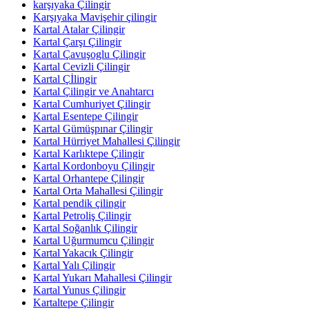
karşıyaka Çilingir
Karşıyaka Mavişehir çilingir
Kartal Atalar Çilingir
Kartal Çarşı Çilingir
Kartal Çavuşoglu Çilingir
Kartal Cevizli Çilingir
Kartal Çİlingir
Kartal Çilingir ve Anahtarcı
Kartal Cumhuriyet Çilingir
Kartal Esentepe Çilingir
Kartal Gümüşpınar Çilingir
Kartal Hürriyet Mahallesi Çilingir
Kartal Karlıktepe Çilingir
Kartal Kordonboyu Çilingir
Kartal Orhantepe Çilingir
Kartal Orta Mahallesi Çilingir
Kartal pendik çilingir
Kartal Petroliş Çilingir
Kartal Soğanlık Çilingir
Kartal Uğurmumcu Çilingir
Kartal Yakacık Çilingir
Kartal Yalı Çilingir
Kartal Yukarı Mahallesi Çilingir
Kartal Yunus Çilingir
Kartaltepe Çilingir