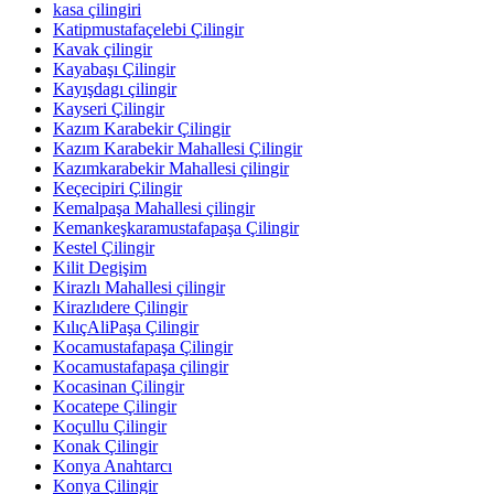
kasa çilingiri
Katipmustafaçelebi Çilingir
Kavak çilingir
Kayabaşı Çilingir
Kayışdagı çilingir
Kayseri Çilingir
Kazım Karabekir Çilingir
Kazım Karabekir Mahallesi Çilingir
Kazımkarabekir Mahallesi çilingir
Keçecipiri Çilingir
Kemalpaşa Mahallesi çilingir
Kemankeşkaramustafapaşa Çilingir
Kestel Çilingir
Kilit Degişim
Kirazlı Mahallesi çilingir
Kirazlıdere Çilingir
KılıçAliPaşa Çilingir
Kocamustafapaşa Çilingir
Kocamustafapaşa çilingir
Kocasinan Çilingir
Kocatepe Çilingir
Koçullu Çilingir
Konak Çilingir
Konya Anahtarcı
Konya Çilingir