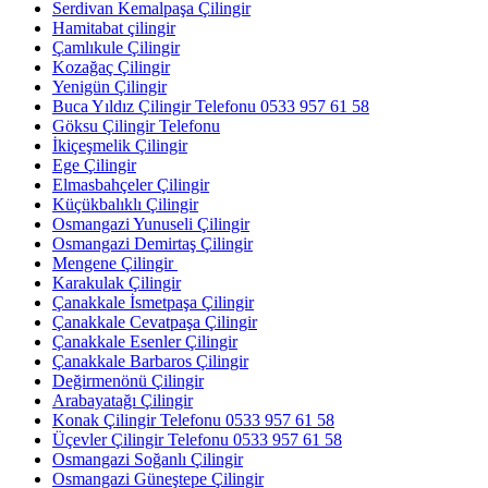
Serdivan Kemalpaşa Çilingir
Hamitabat çilingir
Çamlıkule Çilingir
Kozağaç Çilingir
Yenigün Çilingir
Buca Yıldız Çilingir Telefonu 0533 957 61 58
Göksu Çilingir Telefonu
İkiçeşmelik Çilingir
Ege Çilingir
Elmasbahçeler Çilingir
Küçükbalıklı Çilingir
Osmangazi Yunuseli Çilingir
Osmangazi Demirtaş Çilingir
Mengene Çilingir
Karakulak Çilingir
Çanakkale İsmetpaşa Çilingir
Çanakkale Cevatpaşa Çilingir
Çanakkale Esenler Çilingir
Çanakkale Barbaros Çilingir
Değirmenönü Çilingir
Arabayatağı Çilingir
Konak Çilingir Telefonu 0533 957 61 58
Üçevler Çilingir Telefonu 0533 957 61 58
Osmangazi Soğanlı Çilingir
Osmangazi Güneştepe Çilingir