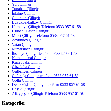
Yurt Çilingir
Tunahan Çilingir
İnkılap Çilingir
Çınardere Çilingir
Büyükbakkalköy Çilingir
Hamidiye Çilingir Telefonu 0533 957 61 58
Ulubatlı Hasan Çilingir
Millet Çilingir Telefonu 0533 957 61 58
Zeytinköy Çilingir
Vatan Çilingir
Mimarsinan Çilingir
İhsaniye Çilingir telefonu 0533 957 61 58
Namık kemal Çilingir
Kuzeyyaka Çilingir
Güzeloba Çilingir
Gülbahçesi Çilingir
Caferağa Çilingir telefonu 0533 957 61 58
Göllü Çilingir
Denizköşkler Çilingir telefonu 0533 957 61 58
Başak Çilingir
Altayçeşme Çilingir Telefonu 0533 957 61 58
Kategoriler