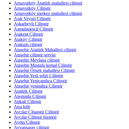
Arnavutköy Atatürk mahallesi çilingir
Arnavutköy Çilingir
Arnavutköy merkez mahallesi çilingir
Aşık Veysel Çilingir
Aşkarbeyli Çilingir
Asmalımescit Çilingir
Atakent Çilingir
Ataköy Çilingir
Atakum çilingir
Ataşehir Atatürk Mahallesi çilingir
Ataşehir çilingir servisi
Ataşehir Mevlana çilingir
Ataşehir Mustafa kemal Çilingir
Ataşehir Örnek mahallesi Çilingir
Ataşehir Yeni şehir Çilingir
Ataşehir Yeniçamlıca Çilingir
Ataşehir yenisahra Çilingir
Atatürk Çilingir
Ateştugla Çilingir
Atikali Çilingir
Atra kilit
Avcılar Cihangir Çilingir
Avcılar Çilingir hizmeti
Aydın Çilingir
Ayvansaray çilingir