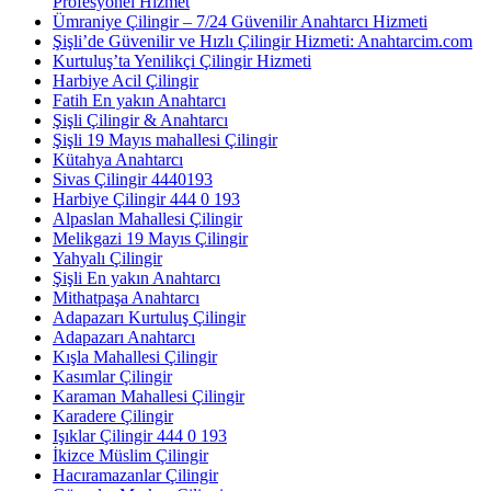
Profesyonel Hizmet
Ümraniye Çilingir – 7/24 Güvenilir Anahtarcı Hizmeti
Şişli’de Güvenilir ve Hızlı Çilingir Hizmeti: Anahtarcim.com
Kurtuluş’ta Yenilikçi Çilingir Hizmeti
Harbiye Acil Çilingir
Fatih En yakın Anahtarcı
Şişli Çilingir & Anahtarcı
Şişli 19 Mayıs mahallesi Çilingir
Kütahya Anahtarcı
Sivas Çilingir 4440193
Harbiye Çilingir 444 0 193
Alpaslan Mahallesi Çilingir
Melikgazi 19 Mayıs Çilingir
Yahyalı Çilingir
Şişli En yakın Anahtarcı
Mithatpaşa Anahtarcı
Adapazarı Kurtuluş Çilingir
Adapazarı Anahtarcı
Kışla Mahallesi Çilingir
Kasımlar Çilingir
Karaman Mahallesi Çilingir
Karadere Çilingir
Işıklar Çilingir 444 0 193
İkizce Müslim Çilingir
Hacıramazanlar Çilingir