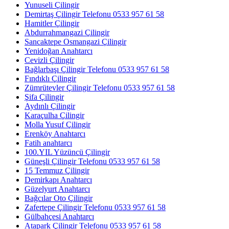
Yunuseli Çilingir
Demirtaş Çilingir Telefonu 0533 957 61 58
Hamitler Çilingir
Abdurrahmangazi Çilingir
Sancaktepe Osmangazi Çilingir
Yenidoğan Anahtarcı
Cevizli Çilingir
Bağlarbaşı Çilingir Telefonu 0533 957 61 58
Fındıklı Çilingir
Zümrütevler Çilingir Telefonu 0533 957 61 58
Şifa Çilingir
Aydınlı Çilingir
Karaçulha Çilingir
Molla Yusuf Çilingir
Erenköy Anahtarcı
Fatih anahtarcı
100.YIL Yüzüncü Çilingir
Güneşli Çilingir Telefonu 0533 957 61 58
15 Temmuz Çilingir
Demirkapı Anahtarcı
Güzelyurt Anahtarcı
Bağcılar Oto Çilingir
Zafertepe Çilingir Telefonu 0533 957 61 58
Gülbahçesi Anahtarcı
Atapark Çilingir Telefonu 0533 957 61 58