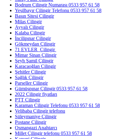
Bodrum Çilingir Numarası 0533 957 61 58
Yeşilbayır Çilingir Telefonu 0533 957 61 58
Basın Sitesi Çilingir
Milas Çilingir
Ayvalı Çilingir
Kalaba Çilingir
İncilipınar Çilingir
Gökmeydan Çilingir
71 EVLER Çilingir
Mimar Sinan Çilingir
Şeyh Şamil Çilingir
Karacaoğlan Çilingir
Şehitler Çilingir
Sağlık Çilingir
Parseller Çilingir
Gümüşpınar Çilingir 0533 957 61 58
2022 Çilingir fiyatları
PTT Çilingir
Karaman Çilingir Telefonu 0533 957 61 58
Velibaba Çilingir telefonu
Süleymaniye Çilingir
Postane Çilingir
Osmangazi Anahtarcı
Millet Çilingir telefonu 0533 957 61 58
Kanuni Çilingir