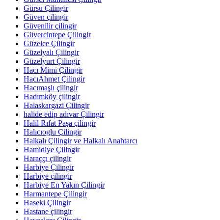
Gürsu Çilingir
Güven çilingir
Güvenilir çilingir
Güvercintepe Çilingir
Güzelce Çilingir
Güzelyalı Çilingir
Güzelyurt Çilingir
Hacı Mimi Çilingir
HacıAhmet Çilingir
Hacımaşlı çilingir
Hadımköy çilingir
Halaskargazi Çilingir
halide edip adıvar Çilingir
Halil Rıfat Paşa çilingir
Halıcıoglu Çilingir
Halkalı Çilingir ve Halkalı Anahtarcı
Hamidiye Çilingir
Haraççı çilingir
Harbiye Çilingir
Harbiye çilingir
Harbiye En Yakın Çilingir
Harmantepe Çilingir
Haseki Çilingir
Hastane çilingir