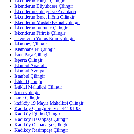
İskenderun Bitişik Çilingir
İskenderun Büyükdere Çilingir
İskenderun Çilingir ve Anahtarcı
İskenderun İsmet İnönü Çilingir
İskenderun MustafaKemal Çilingir
İskenderun numune Çilingir
İskenderun Pirireis Çilingir
iskenderun Yunus Emre Çilingir
İslambey Çilingir
İslamhaneleri Çilingir
İsmetPaşa Çilingir
Isparta Çilingir
İstanbul Anadolu
İstanbul Avrupa
İstanbul Çilingir
İstiklal Çilingir
İstiklal Mahallesi Çilingir
İzmir Çilingir
izmir Çilingir
kadıköy 19 Mayıs Mahallesi Çilingir
Kadıköy Çilingir Servisi 444 01 93
Kadıköy Eğitim Çilingir
Kadıköy Hasanpaşa Çilingir
Kadıköy Osmanaga Çilingir
Kadıköy Rasimpaşa Çilingir