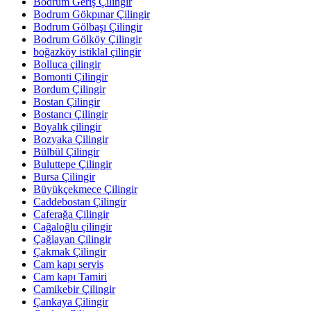
Bodrum Geriş Çilingir
Bodrum Gökpınar Çilingir
Bodrum Gölbaşı Çilingir
Bodrum Gölköy Çilingir
boğazköy istiklal çilingir
Bolluca çilingir
Bomonti Çilingir
Bordum Çilingir
Bostan Çilingir
Bostancı Çilingir
Boyalık çilingir
Bozyaka Çilingir
Bülbül Çilingir
Buluttepe Çilingir
Bursa Çilingir
Büyükçekmece Çilingir
Caddebostan Çilingir
Caferağa Çilingir
Cağaloğlu çilingir
Çağlayan Çilingir
Çakmak Çilingir
Cam kapı servis
Cam kapı Tamiri
Camikebir Çilingir
Çankaya Çilingir