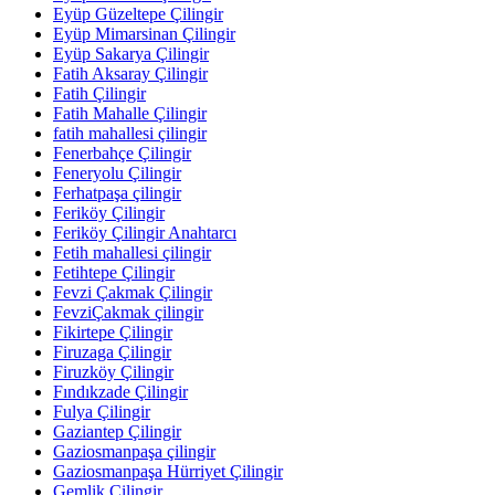
Eyüp Güzeltepe Çilingir
Eyüp Mimarsinan Çilingir
Eyüp Sakarya Çilingir
Fatih Aksaray Çilingir
Fatih Çilingir
Fatih Mahalle Çilingir
fatih mahallesi çilingir
Fenerbahçe Çilingir
Feneryolu Çilingir
Ferhatpaşa çilingir
Feriköy Çilingir
Feriköy Çilingir Anahtarcı
Fetih mahallesi çilingir
Fetihtepe Çilingir
Fevzi Çakmak Çilingir
FevziÇakmak çilingir
Fikirtepe Çilingir
Firuzaga Çilingir
Firuzköy Çilingir
Fındıkzade Çilingir
Fulya Çilingir
Gaziantep Çilingir
Gaziosmanpaşa çilingir
Gaziosmanpaşa Hürriyet Çilingir
Gemlik Çilingir