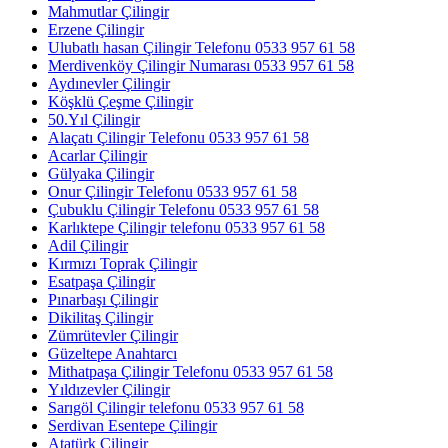
Mahmutlar Çilingir
Erzene Çilingir
Ulubatlı hasan Çilingir Telefonu 0533 957 61 58
Merdivenköy Çilingir Numarası 0533 957 61 58
Aydınevler Çilingir
Köşklü Çeşme Çilingir
50.Yıl Çilingir
Alaçatı Çilingir Telefonu 0533 957 61 58
Acarlar Çilingir
Gülyaka Çilingir
Onur Çilingir Telefonu 0533 957 61 58
Çubuklu Çilingir Telefonu 0533 957 61 58
Karlıktepe Çilingir telefonu 0533 957 61 58
Adil Çilingir
Kırmızı Toprak Çilingir
Esatpaşa Çilingir
Pınarbaşı Çilingir
Dikilitaş Çilingir
Zümrütevler Çilingir
Güzeltepe Anahtarcı
Mithatpaşa Çilingir Telefonu 0533 957 61 58
Yıldızevler Çilingir
Sarıgöl Çilingir telefonu 0533 957 61 58
Serdivan Esentepe Çilingir
Atatürk Çilingir