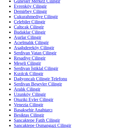
Güneşler Merkez Çilingir
Evrenköy Çilingir
Demirbey Çilingir
Çukurahmediye Çilingir
Çelebiler Çilingir
Çaltıcak Çilingir
Budaklar Çilingir
Aşırlar Çilingir
Acıelmalık Çilingir
Aşağıdereköy Çilingir
Serdivan Vatan Çilingir
Reşadiye Çilingir
Meşeli Çilingir
Serdivan İstiklal Çilingir
Kızılcık Çilingir
Dağyoncalı Çilingir Telefonu
Serdivan Beşevler Çilingir
Aralık Çilingir
Uzunköy Çilingir
Otuziki Evler Çilingir
Venezia Çilingir
Başakşehir Anahtarcı
Beşiktaş Çilingir
Sancaktepe Fatih Çilingir
Sancaktepe Osmangazi Çilingir