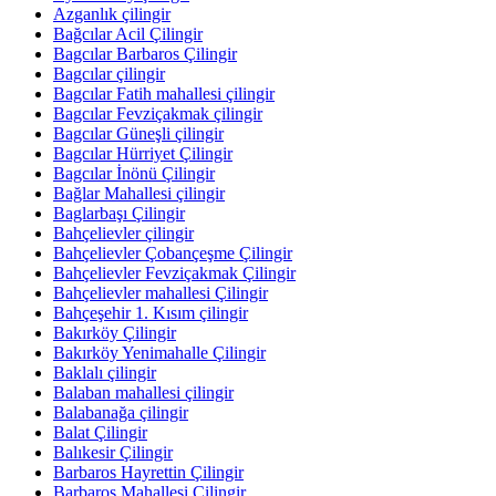
Azganlık çilingir
Bağcılar Acil Çilingir
Bagcılar Barbaros Çilingir
Bagcılar çilingir
Bagcılar Fatih mahallesi çilingir
Bagcılar Fevziçakmak çilingir
Bagcılar Güneşli çilingir
Bagcılar Hürriyet Çilingir
Bagcılar İnönü Çilingir
Bağlar Mahallesi çilingir
Baglarbaşı Çilingir
Bahçelievler çilingir
Bahçelievler Çobançeşme Çilingir
Bahçelievler Fevziçakmak Çilingir
Bahçelievler mahallesi Çilingir
Bahçeşehir 1. Kısım çilingir
Bakırköy Çilingir
Bakırköy Yenimahalle Çilingir
Baklalı çilingir
Balaban mahallesi çilingir
Balabanağa çilingir
Balat Çilingir
Balıkesir Çilingir
Barbaros Hayrettin Çilingir
Barbaros Mahallesi Çilingir