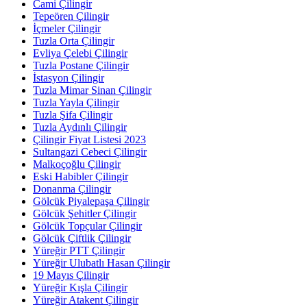
Cami Çilingir
Tepeören Çilingir
İçmeler Çilingir
Tuzla Orta Çilingir
Evliya Çelebi Çilingir
Tuzla Postane Çilingir
İstasyon Çilingir
Tuzla Mimar Sinan Çilingir
Tuzla Yayla Çilingir
Tuzla Şifa Çilingir
Tuzla Aydınlı Çilingir
Çilingir Fiyat Listesi 2023
Sultangazi Cebeci Çilingir
Malkoçoğlu Çilingir
Eski Habibler Çilingir
Donanma Çilingir
Gölcük Piyalepaşa Çilingir
Gölcük Şehitler Çilingir
Gölcük Topçular Çilingir
Gölcük Çiftlik Çilingir
Yüreğir PTT Çilingir
Yüreğir Ulubatlı Hasan Çilingir
19 Mayıs Çilingir
Yüreğir Kışla Çilingir
Yüreğir Atakent Çilingir