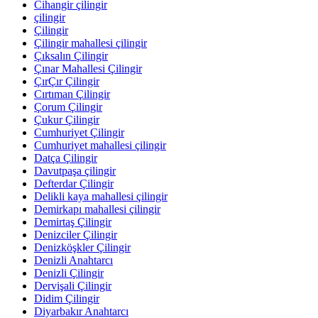
Cihangir çilingir
çilingir
Çilingir
Çilingir mahallesi çilingir
Çıksalın Çilingir
Çınar Mahallesi Çilingir
ÇırÇır Çilingir
Cırtıman Çilingir
Çorum Çilingir
Çukur Çilingir
Cumhuriyet Çilingir
Cumhuriyet mahallesi çilingir
Datça Çilingir
Davutpaşa çilingir
Defterdar Çilingir
Delikli kaya mahallesi çilingir
Demirkapı mahallesi çilingir
Demirtaş Çilingir
Denizciler Çilingir
Denizköşkler Çilingir
Denizli Anahtarcı
Denizli Çilingir
Dervişali Çilingir
Didim Çilingir
Diyarbakır Anahtarcı