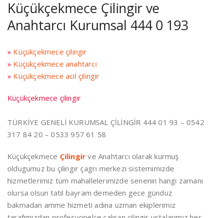
Küçükçekmece Çilingir ve
Anahtarcı Kurumsal 444 0 193
»
Küçükçekmece çilingir
»
Küçükçekmece anahtarcı
»
Küçükçekmece acil çilingir
Küçükçekmece çilingir
TÜRKİYE GENELİ KURUMSAL ÇİLİNGİR 444 01 93 – 0542
317 84 20 – 0533 957 61 58
Küçükçekmece
Çilingir
ve Anahtarcı olarak kurmuş
oldugumuz bu çilingir çagrı merkezi sistemimizde
hizmetlerimiz tüm mahallelerimizde senenin hangi zamanı
olursa olsun tatil bayram demeden gece gündüz
bakmadan amme hizmeti adına uzman ekiplerimiz
tarafımızdan profesyonelce çalışan çilingir ustalarımız her