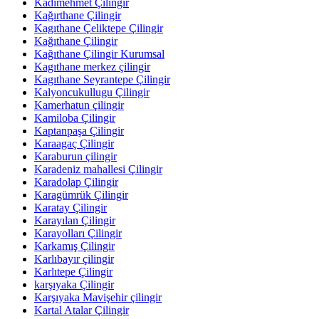
Kadımehmet Çilingir
Kağırthane Çilingir
Kagıthane Çeliktepe Çilingir
Kağıthane Çilingir
Kağıthane Çilingir Kurumsal
Kagıthane merkez çilingir
Kagıthane Seyrantepe Çilingir
Kalyoncukullugu Çilingir
Kamerhatun çilingir
Kamiloba Çilingir
Kaptanpaşa Çilingir
Karaagaç Çilingir
Karaburun çilingir
Karadeniz mahallesi Çilingir
Karadolap Çilingir
Karagümrük Çilingir
Karatay Çilingir
Karayılan Çilingir
Karayolları Çilingir
Karkamış Çilingir
Karlıbayır çilingir
Karlıtepe Çilingir
karşıyaka Çilingir
Karşıyaka Mavişehir çilingir
Kartal Atalar Çilingir