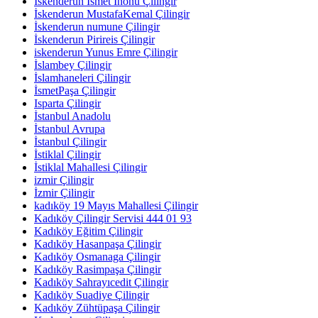
İskenderun İsmet İnönü Çilingir
İskenderun MustafaKemal Çilingir
İskenderun numune Çilingir
İskenderun Pirireis Çilingir
iskenderun Yunus Emre Çilingir
İslambey Çilingir
İslamhaneleri Çilingir
İsmetPaşa Çilingir
Isparta Çilingir
İstanbul Anadolu
İstanbul Avrupa
İstanbul Çilingir
İstiklal Çilingir
İstiklal Mahallesi Çilingir
izmir Çilingir
İzmir Çilingir
kadıköy 19 Mayıs Mahallesi Çilingir
Kadıköy Çilingir Servisi 444 01 93
Kadıköy Eğitim Çilingir
Kadıköy Hasanpaşa Çilingir
Kadıköy Osmanaga Çilingir
Kadıköy Rasimpaşa Çilingir
Kadıköy Sahrayıcedit Çilingir
Kadıköy Suadiye Çilingir
Kadıköy Zühtüpaşa Çilingir