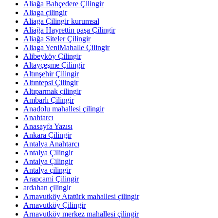
Aliağa Bahçedere Çilingir
Aliaga çilingir
Aliaga Çilingir kurumsal
Aliağa Hayrettin paşa Çilingir
Aliağa Siteler Çilingir
Aliaga YeniMahalle Çilingir
Alibeyköy Çilingir
Altayçeşme Çilingir
Altınşehir Çilingir
Altıntepsi Çilingir
Altıparmak çilingir
Ambarlı Çilingir
Anadolu mahallesi çilingir
Anahtarcı
Anasayfa Yazısı
Ankara Çilingir
Antalya Anahtarcı
Antalya Çilingir
Antalya Çilingir
Antalya çilingir
Arapcami Çilingir
ardahan çilingir
Arnavutköy Atatürk mahallesi çilingir
Arnavutköy Çilingir
Arnavutköy merkez mahallesi çilingir