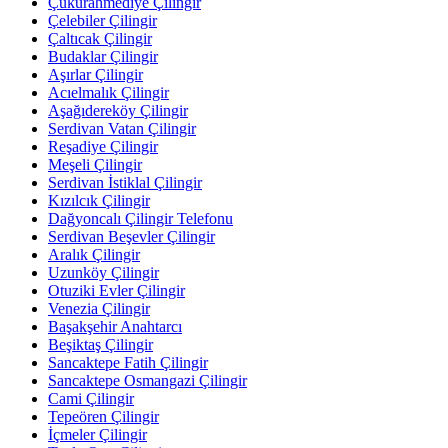
Çukurahmediye Çilingir
Çelebiler Çilingir
Çaltıcak Çilingir
Budaklar Çilingir
Aşırlar Çilingir
Acıelmalık Çilingir
Aşağıdereköy Çilingir
Serdivan Vatan Çilingir
Reşadiye Çilingir
Meşeli Çilingir
Serdivan İstiklal Çilingir
Kızılcık Çilingir
Dağyoncalı Çilingir Telefonu
Serdivan Beşevler Çilingir
Aralık Çilingir
Uzunköy Çilingir
Otuziki Evler Çilingir
Venezia Çilingir
Başakşehir Anahtarcı
Beşiktaş Çilingir
Sancaktepe Fatih Çilingir
Sancaktepe Osmangazi Çilingir
Cami Çilingir
Tepeören Çilingir
İçmeler Çilingir