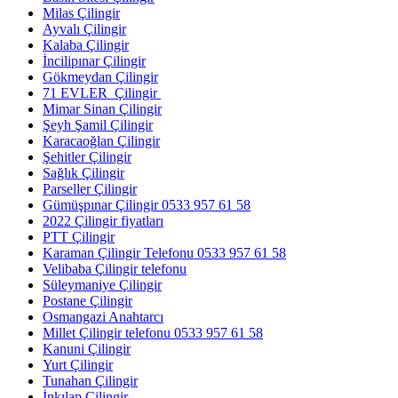
Milas Çilingir
Ayvalı Çilingir
Kalaba Çilingir
İncilipınar Çilingir
Gökmeydan Çilingir
71 EVLER Çilingir
Mimar Sinan Çilingir
Şeyh Şamil Çilingir
Karacaoğlan Çilingir
Şehitler Çilingir
Sağlık Çilingir
Parseller Çilingir
Gümüşpınar Çilingir 0533 957 61 58
2022 Çilingir fiyatları
PTT Çilingir
Karaman Çilingir Telefonu 0533 957 61 58
Velibaba Çilingir telefonu
Süleymaniye Çilingir
Postane Çilingir
Osmangazi Anahtarcı
Millet Çilingir telefonu 0533 957 61 58
Kanuni Çilingir
Yurt Çilingir
Tunahan Çilingir
İnkılap Çilingir