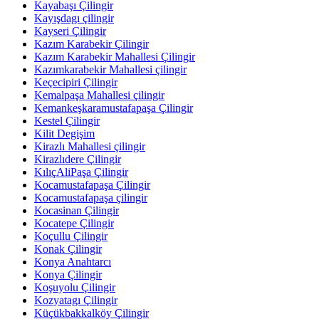
Kayabaşı Çilingir
Kayışdagı çilingir
Kayseri Çilingir
Kazım Karabekir Çilingir
Kazım Karabekir Mahallesi Çilingir
Kazımkarabekir Mahallesi çilingir
Keçecipiri Çilingir
Kemalpaşa Mahallesi çilingir
Kemankeşkaramustafapaşa Çilingir
Kestel Çilingir
Kilit Degişim
Kirazlı Mahallesi çilingir
Kirazlıdere Çilingir
KılıçAliPaşa Çilingir
Kocamustafapaşa Çilingir
Kocamustafapaşa çilingir
Kocasinan Çilingir
Kocatepe Çilingir
Koçullu Çilingir
Konak Çilingir
Konya Anahtarcı
Konya Çilingir
Koşuyolu Çilingir
Kozyatagı Çilingir
Küçükbakkalköy Çilingir