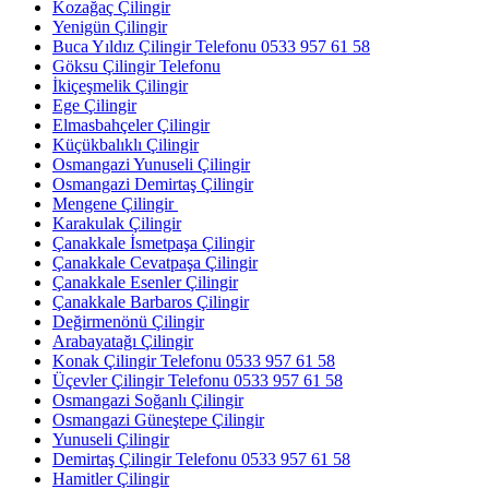
Kozağaç Çilingir
Yenigün Çilingir
Buca Yıldız Çilingir Telefonu 0533 957 61 58
Göksu Çilingir Telefonu
İkiçeşmelik Çilingir
Ege Çilingir
Elmasbahçeler Çilingir
Küçükbalıklı Çilingir
Osmangazi Yunuseli Çilingir
Osmangazi Demirtaş Çilingir
Mengene Çilingir
Karakulak Çilingir
Çanakkale İsmetpaşa Çilingir
Çanakkale Cevatpaşa Çilingir
Çanakkale Esenler Çilingir
Çanakkale Barbaros Çilingir
Değirmenönü Çilingir
Arabayatağı Çilingir
Konak Çilingir Telefonu 0533 957 61 58
Üçevler Çilingir Telefonu 0533 957 61 58
Osmangazi Soğanlı Çilingir
Osmangazi Güneştepe Çilingir
Yunuseli Çilingir
Demirtaş Çilingir Telefonu 0533 957 61 58
Hamitler Çilingir