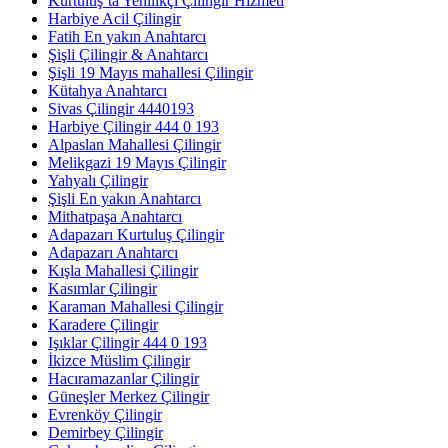
Kurtuluş’ta Yenilikçi Çilingir Hizmeti
Harbiye Acil Çilingir
Fatih En yakın Anahtarcı
Şişli Çilingir & Anahtarcı
Şişli 19 Mayıs mahallesi Çilingir
Kütahya Anahtarcı
Sivas Çilingir 4440193
Harbiye Çilingir 444 0 193
Alpaslan Mahallesi Çilingir
Melikgazi 19 Mayıs Çilingir
Yahyalı Çilingir
Şişli En yakın Anahtarcı
Mithatpaşa Anahtarcı
Adapazarı Kurtuluş Çilingir
Adapazarı Anahtarcı
Kışla Mahallesi Çilingir
Kasımlar Çilingir
Karaman Mahallesi Çilingir
Karadere Çilingir
Işıklar Çilingir 444 0 193
İkizce Müslim Çilingir
Hacıramazanlar Çilingir
Güneşler Merkez Çilingir
Evrenköy Çilingir
Demirbey Çilingir