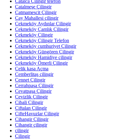
Çatalca Çilingir telefon
Çatalmeşe Çilingir
Çatmamescit Çilingir
Çay Mahallesi çilingir
Çekmeköy Aydınlar Çilingir
Çekmeköy Çamlık Çilingir
Çekmeköy Çilingir
Çekmeköy Çilingir Telefon
Çekmeköy cumhuriyet Çilingir
Çekmeköy Güngören Çilingir
Çekmeköy Hamidiye çilingir
Çekmeköy Ömerli Çilingir
Çelik kasa Açma
Çemberlitaş çilingir
Cennet Çilingir
Cerrahpaşa Çilingir
Cevatpaşa Çilingir
Cevizlik Çilingir
Cibali Çilingir
Çiftalan Çilingir
ÇifteHavuzlar Çilingir
Cihangir Çilingir
Cihangir çilingir
çilingir
Çilingir