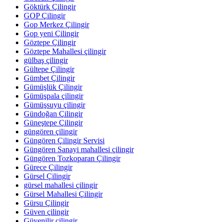
Göktürk Çilingir
GOP Çilingir
Gop Merkez Çilingir
Gop yeni Çilingir
Göztepe Çilingir
Göztepe Mahallesi çilingir
gülbaş çilingir
Gültepe Çilingir
Gümbet Çilingir
Gümüşlük Çilingir
Gümüşpala çilingir
Gümüşsuyu çilingir
Gündoğan Çilingir
Güneştepe Çilingir
güngören çilingir
Güngören Çilingir Servisi
Güngören Sanayi mahallesi çilingir
Güngören Tozkoparan Çilingir
Gürece Çilingir
Gürsel Çilingir
gürsel mahallesi çilingir
Gürsel Mahallesi Çilingir
Gürsu Çilingir
Güven çilingir
Güvenilir çilingir