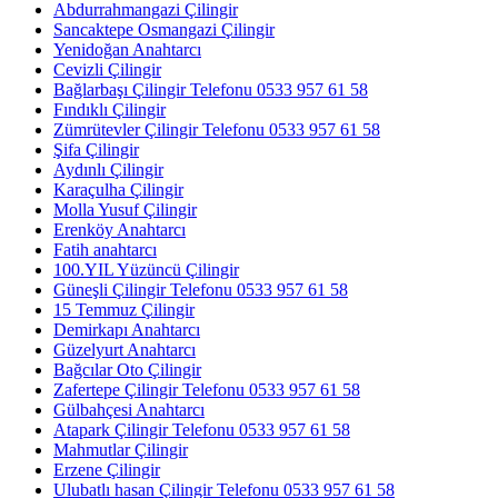
Abdurrahmangazi Çilingir
Sancaktepe Osmangazi Çilingir
Yenidoğan Anahtarcı
Cevizli Çilingir
Bağlarbaşı Çilingir Telefonu 0533 957 61 58
Fındıklı Çilingir
Zümrütevler Çilingir Telefonu 0533 957 61 58
Şifa Çilingir
Aydınlı Çilingir
Karaçulha Çilingir
Molla Yusuf Çilingir
Erenköy Anahtarcı
Fatih anahtarcı
100.YIL Yüzüncü Çilingir
Güneşli Çilingir Telefonu 0533 957 61 58
15 Temmuz Çilingir
Demirkapı Anahtarcı
Güzelyurt Anahtarcı
Bağcılar Oto Çilingir
Zafertepe Çilingir Telefonu 0533 957 61 58
Gülbahçesi Anahtarcı
Atapark Çilingir Telefonu 0533 957 61 58
Mahmutlar Çilingir
Erzene Çilingir
Ulubatlı hasan Çilingir Telefonu 0533 957 61 58