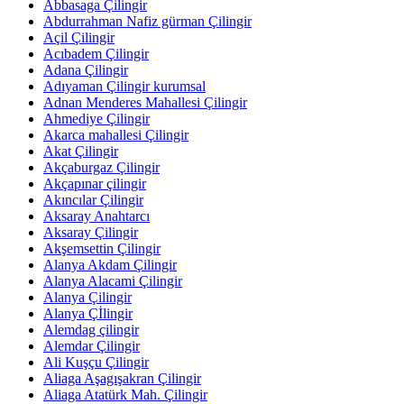
Abbasaga Çilingir
Abdurrahman Nafiz gürman Çilingir
Açil Çilingir
Acıbadem Çilingir
Adana Çilingir
Adıyaman Çilingir kurumsal
Adnan Menderes Mahallesi Çilingir
Ahmediye Çilingir
Akarca mahallesi Çilingir
Akat Çilingir
Akçaburgaz Çilingir
Akçapınar çilingir
Akıncılar Çilingir
Aksaray Anahtarcı
Aksaray Çilingir
Akşemsettin Çilingir
Alanya Akdam Çilingir
Alanya Alacami Çilingir
Alanya Çilingir
Alanya Çİlingir
Alemdag çilingir
Alemdar Çilingir
Ali Kuşçu Çilingir
Aliaga Aşagışakran Çilingir
Aliaga Atatürk Mah. Çilingir