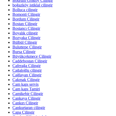
Bodrum Gölköy Çilingir
boğazköy istiklal çilingir
Bolluca çilingir
Bomonti Çilingir
Bordum Çilingir
Bostan Çilingir
Bostancı Çilingir
Boyalık çilingir
Bozyaka Çilingir
Bülbül Çilingir
Buluttepe Çilingir
Bursa Çilingir
Büyükçekmece Çilingir
Caddebostan Çilingir
Caferağa Çilingir
Cağaloğlu çilingir
Çağlayan Çilingir
Çakmak Çilingir
Cam kapı servis
Cam kapı Tamiri
Camikebir Çilingir
Çankaya Çilingir
Çankırı Çilingir
Cankurtaran çilingir
Çapa Çilingir