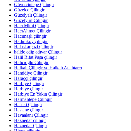
Güvercintepe Çilingir
Güzelce Çilingir
Güzelyalı Çilingir
Güzelyurt Çilingir
Hacı Mimi Çilingir
HacıAhmet Çilingir
Hacımaşlı çilingir
Hadımköy çilingir
Halaskargazi Çilingir
halide edip adıvar Çilingir
Halil Rıfat Paşa çilingir
Halıcıoglu Çilingir
Halkalı Çilingir ve Halkalı Anahtarcı
Hamidiye Çilingir
Haraççı çilingir
Harbiye Çilingir
Harbiye çilingir
Harbiye En Yakın Çilingir
Harmantepe Çilingir
Haseki Çilingir
Hastane çilingir
Havaalanı Çilingir
Haznedar çilingir
Haznedar Çilingir
Hicret çilingir