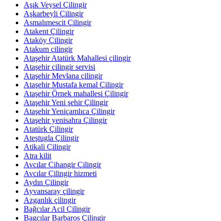
Aşık Veysel Çilingir
Aşkarbeyli Çilingir
Asmalımescit Çilingir
Atakent Çilingir
Ataköy Çilingir
Atakum çilingir
Ataşehir Atatürk Mahallesi çilingir
Ataşehir çilingir servisi
Ataşehir Mevlana çilingir
Ataşehir Mustafa kemal Çilingir
Ataşehir Örnek mahallesi Çilingir
Ataşehir Yeni şehir Çilingir
Ataşehir Yeniçamlıca Çilingir
Ataşehir yenisahra Çilingir
Atatürk Çilingir
Ateştugla Çilingir
Atikali Çilingir
Atra kilit
Avcılar Cihangir Çilingir
Avcılar Çilingir hizmeti
Aydın Çilingir
Ayvansaray çilingir
Azganlık çilingir
Bağcılar Acil Çilingir
Bagcılar Barbaros Çilingir