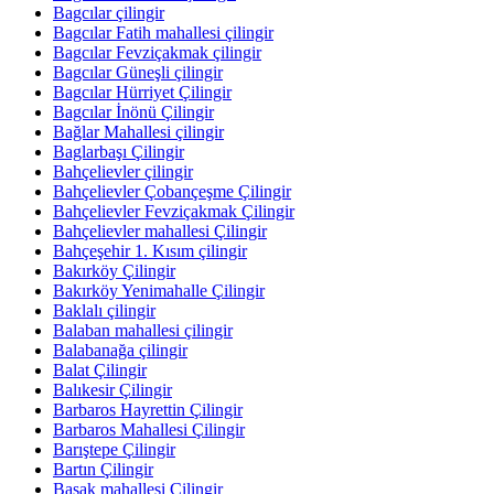
Bagcılar çilingir
Bagcılar Fatih mahallesi çilingir
Bagcılar Fevziçakmak çilingir
Bagcılar Güneşli çilingir
Bagcılar Hürriyet Çilingir
Bagcılar İnönü Çilingir
Bağlar Mahallesi çilingir
Baglarbaşı Çilingir
Bahçelievler çilingir
Bahçelievler Çobançeşme Çilingir
Bahçelievler Fevziçakmak Çilingir
Bahçelievler mahallesi Çilingir
Bahçeşehir 1. Kısım çilingir
Bakırköy Çilingir
Bakırköy Yenimahalle Çilingir
Baklalı çilingir
Balaban mahallesi çilingir
Balabanağa çilingir
Balat Çilingir
Balıkesir Çilingir
Barbaros Hayrettin Çilingir
Barbaros Mahallesi Çilingir
Barıştepe Çilingir
Bartın Çilingir
Başak mahallesi Çilingir