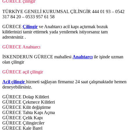
GÜRECE çilingir
TÜRKİYE GENELİ KURUMSAL ÇİLİNGİR 444 01 93 – 0542
317 84 20 – 0533 957 61 58
GÜRECE
Çilingir
ve Anahtarcı acil kapı açtırmak bozuk
kilitlerinizi tamir ettirmek yada yenilemek istiyorsanız tam
adrestesiniz .
GÜRECE Anahtarcı
İSKENDERUN GÜRECE mahallesi
Anahtarcı
ile işinde uzman
olan çilingir
GÜRECE açil çilingir
Acil çilingir
hizmeti sağlayan firmamız 24 saat çalışmaktadır hemen
deneyebilirsiniz.
GÜRECE Dolap Kilitleri
GÜRECE Çekmece Kilitleri
GÜRECE Kilit değiştirme
GÜRECE Tahta Kapı Açma
GÜRECE Çelik Kapı
GÜRECE Çilingirciler
GÜRECE Kale Barel