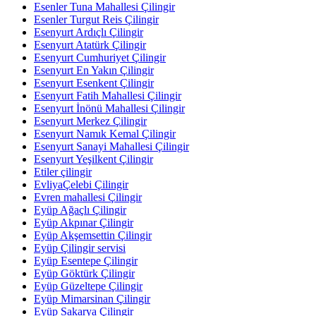
Esenler Tuna Mahallesi Çilingir
Esenler Turgut Reis Çilingir
Esenyurt Ardıçlı Çilingir
Esenyurt Atatürk Çilingir
Esenyurt Cumhuriyet Çilingir
Esenyurt En Yakın Çilingir
Esenyurt Esenkent Çilingir
Esenyurt Fatih Mahallesi Çilingir
Esenyurt İnönü Mahallesi Çilingir
Esenyurt Merkez Çilingir
Esenyurt Namık Kemal Çilingir
Esenyurt Sanayi Mahallesi Çilingir
Esenyurt Yeşilkent Çilingir
Etiler çilingir
EvliyaÇelebi Çilingir
Evren mahallesi Çilingir
Eyüp Ağaçlı Çilingir
Eyüp Akpınar Çilingir
Eyüp Akşemsettin Çilingir
Eyüp Çilingir servisi
Eyüp Esentepe Çilingir
Eyüp Göktürk Çilingir
Eyüp Güzeltepe Çilingir
Eyüp Mimarsinan Çilingir
Eyüp Sakarya Çilingir