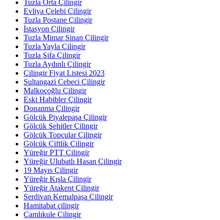
Tuzla Orta Çilingir
Evliya Çelebi Çilingir
Tuzla Postane Çilingir
İstasyon Çilingir
Tuzla Mimar Sinan Çilingir
Tuzla Yayla Çilingir
Tuzla Şifa Çilingir
Tuzla Aydınlı Çilingir
Çilingir Fiyat Listesi 2023
Sultangazi Cebeci Çilingir
Malkoçoğlu Çilingir
Eski Habibler Çilingir
Donanma Çilingir
Gölcük Piyalepaşa Çilingir
Gölcük Şehitler Çilingir
Gölcük Topçular Çilingir
Gölcük Çiftlik Çilingir
Yüreğir PTT Çilingir
Yüreğir Ulubatlı Hasan Çilingir
19 Mayıs Çilingir
Yüreğir Kışla Çilingir
Yüreğir Atakent Çilingir
Serdivan Kemalpaşa Çilingir
Hamitabat çilingir
Çamlıkule Çilingir