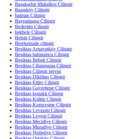
Başakşehir Mahallesi Çilingir
Basınköy Çilingir
batman Çilingir
Bayrampaşa Çilingir
Bedrettin Çilingir
bekbele Çilingir
Belsin Çilingir
Bereketzade çilingir
Beşiktaş Arnavutköy Çilingir
Beşiktaş balmumcu Çilingir
Beşiktaş Bebek Çilingir
Beşiktaş Cihannuma Çilingir
Beşiktaş Çilingir servisi
Beşiktaş Dikilitaş Çilingir
Beşiktaş Etiler Çilingir
Beşiktaş Gayrettepe Çilingir
Beşiktaş konaklı Çilingir
Beşiktaş Kültür Çilingir
Beşiktaş Kuruçeşme Çilingir
Beşiktaş Levazım Çilingir
Beşiktaş Levent Çilingir
Beşiktaş Mecidiye Çilingir
Beşiktaş Muradiye Çilingir
Beşiktaş Nisbetiye Çilingir
Beşiktaş Ortaköy Çilingir