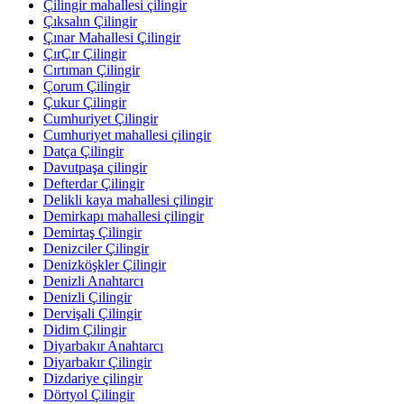
Çilingir mahallesi çilingir
Çıksalın Çilingir
Çınar Mahallesi Çilingir
ÇırÇır Çilingir
Cırtıman Çilingir
Çorum Çilingir
Çukur Çilingir
Cumhuriyet Çilingir
Cumhuriyet mahallesi çilingir
Datça Çilingir
Davutpaşa çilingir
Defterdar Çilingir
Delikli kaya mahallesi çilingir
Demirkapı mahallesi çilingir
Demirtaş Çilingir
Denizciler Çilingir
Denizköşkler Çilingir
Denizli Anahtarcı
Denizli Çilingir
Dervişali Çilingir
Didim Çilingir
Diyarbakır Anahtarcı
Diyarbakır Çilingir
Dizdariye çilingir
Dörtyol Çilingir