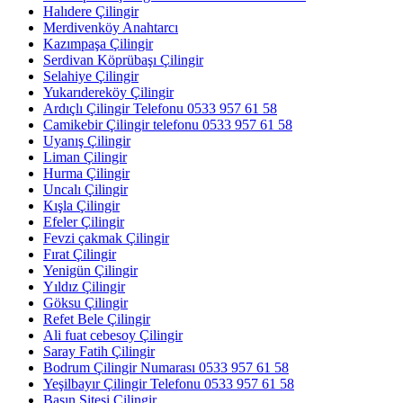
Halıdere Çilingir
Merdivenköy Anahtarcı
Kazımpaşa Çilingir
Serdivan Köprübaşı Çilingir
Selahiye Çilingir
Yukarıdereköy Çilingir
Ardıçlı Çilingir Telefonu 0533 957 61 58
Camikebir Çilingir telefonu 0533 957 61 58
Uyanış Çilingir
Liman Çilingir
Hurma Çilingir
Uncalı Çilingir
Kışla Çilingir
Efeler Çilingir
Fevzi çakmak Çilingir
Fırat Çilingir
Yenigün Çilingir
Yıldız Çilingir
Göksu Çilingir
Refet Bele Çilingir
Ali fuat cebesoy Çilingir
Saray Fatih Çilingir
Bodrum Çilingir Numarası 0533 957 61 58
Yeşilbayır Çilingir Telefonu 0533 957 61 58
Basın Sitesi Çilingir