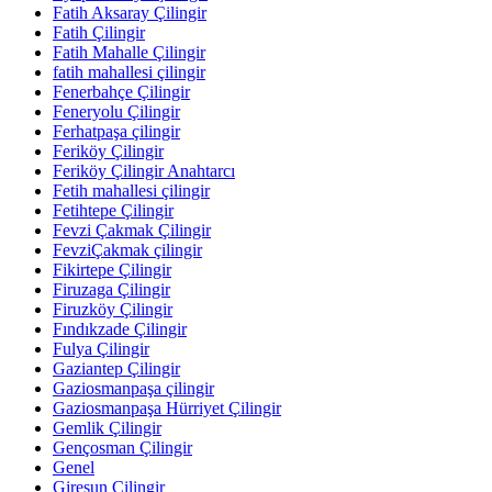
Fatih Aksaray Çilingir
Fatih Çilingir
Fatih Mahalle Çilingir
fatih mahallesi çilingir
Fenerbahçe Çilingir
Feneryolu Çilingir
Ferhatpaşa çilingir
Feriköy Çilingir
Feriköy Çilingir Anahtarcı
Fetih mahallesi çilingir
Fetihtepe Çilingir
Fevzi Çakmak Çilingir
FevziÇakmak çilingir
Fikirtepe Çilingir
Firuzaga Çilingir
Firuzköy Çilingir
Fındıkzade Çilingir
Fulya Çilingir
Gaziantep Çilingir
Gaziosmanpaşa çilingir
Gaziosmanpaşa Hürriyet Çilingir
Gemlik Çilingir
Gençosman Çilingir
Genel
Giresun Çilingir