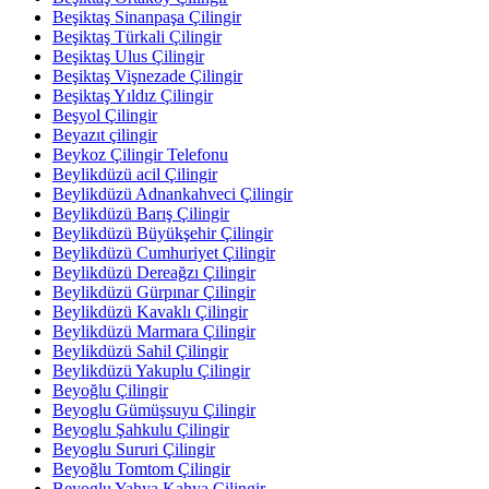
Beşiktaş Sinanpaşa Çilingir
Beşiktaş Türkali Çilingir
Beşiktaş Ulus Çilingir
Beşiktaş Vişnezade Çilingir
Beşiktaş Yıldız Çilingir
Beşyol Çilingir
Beyazıt çilingir
Beykoz Çilingir Telefonu
Beylikdüzü acil Çilingir
Beylikdüzü Adnankahveci Çilingir
Beylikdüzü Barış Çilingir
Beylikdüzü Büyükşehir Çilingir
Beylikdüzü Cumhuriyet Çilingir
Beylikdüzü Dereağzı Çilingir
Beylikdüzü Gürpınar Çilingir
Beylikdüzü Kavaklı Çilingir
Beylikdüzü Marmara Çilingir
Beylikdüzü Sahil Çilingir
Beylikdüzü Yakuplu Çilingir
Beyoğlu Çilingir
Beyoglu Gümüşsuyu Çilingir
Beyoglu Şahkulu Çilingir
Beyoglu Sururi Çilingir
Beyoğlu Tomtom Çilingir
Beyoglu Yahya Kahya Çilingir