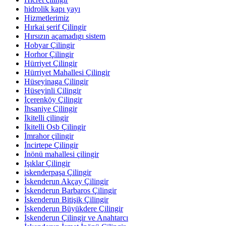
hidrolik kapı yayı
Hizmetlerimiz
Hırkai şerif Çilingir
Hırsızın açamadıgı sistem
Hobyar Çilingir
Horhor Çilingir
Hürriyet Çilingir
Hürriyet Mahallesi Çilingir
Hüseyinaga Çilingir
Hüseyinli Çilingir
İçerenköy Çilingir
İhsaniye Çilingir
İkitelli çilingir
İkitelli Osb Çilingir
İmrahor çilingir
İncirtepe Çilingir
İnönü mahallesi çilingir
Işıklar Çilingir
iskenderpaşa Çilingir
İskenderun Akçay Çilingir
İskenderun Barbaros Çilingir
İskenderun Bitişik Çilingir
İskenderun Büyükdere Çilingir
İskenderun Çilingir ve Anahtarcı