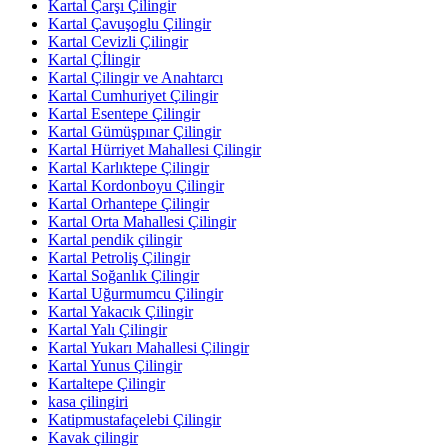
Kartal Çarşı Çilingir
Kartal Çavuşoglu Çilingir
Kartal Cevizli Çilingir
Kartal Çİlingir
Kartal Çilingir ve Anahtarcı
Kartal Cumhuriyet Çilingir
Kartal Esentepe Çilingir
Kartal Gümüşpınar Çilingir
Kartal Hürriyet Mahallesi Çilingir
Kartal Karlıktepe Çilingir
Kartal Kordonboyu Çilingir
Kartal Orhantepe Çilingir
Kartal Orta Mahallesi Çilingir
Kartal pendik çilingir
Kartal Petroliş Çilingir
Kartal Soğanlık Çilingir
Kartal Uğurmumcu Çilingir
Kartal Yakacık Çilingir
Kartal Yalı Çilingir
Kartal Yukarı Mahallesi Çilingir
Kartal Yunus Çilingir
Kartaltepe Çilingir
kasa çilingiri
Katipmustafaçelebi Çilingir
Kavak çilingir