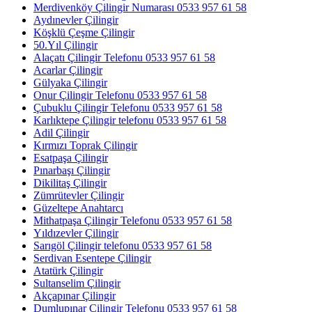
Merdivenköy Çilingir Numarası 0533 957 61 58
Aydınevler Çilingir
Köşklü Çeşme Çilingir
50.Yıl Çilingir
Alaçatı Çilingir Telefonu 0533 957 61 58
Acarlar Çilingir
Gülyaka Çilingir
Onur Çilingir Telefonu 0533 957 61 58
Çubuklu Çilingir Telefonu 0533 957 61 58
Karlıktepe Çilingir telefonu 0533 957 61 58
Adil Çilingir
Kırmızı Toprak Çilingir
Esatpaşa Çilingir
Pınarbaşı Çilingir
Dikilitaş Çilingir
Zümrütevler Çilingir
Güzeltepe Anahtarcı
Mithatpaşa Çilingir Telefonu 0533 957 61 58
Yıldızevler Çilingir
Sarıgöl Çilingir telefonu 0533 957 61 58
Serdivan Esentepe Çilingir
Atatürk Çilingir
Sultanselim Çilingir
Akçapınar Çilingir
Dumlupınar Çilingir Telefonu 0533 957 61 58