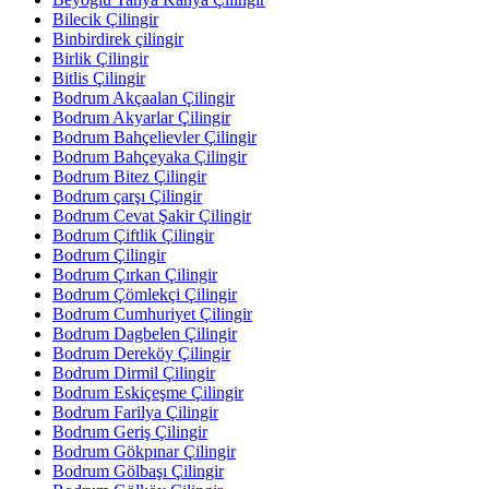
Bilecik Çilingir
Binbirdirek çilingir
Birlik Çilingir
Bitlis Çilingir
Bodrum Akçaalan Çilingir
Bodrum Akyarlar Çilingir
Bodrum Bahçelievler Çilingir
Bodrum Bahçeyaka Çilingir
Bodrum Bitez Çilingir
Bodrum çarşı Çilingir
Bodrum Cevat Şakir Çilingir
Bodrum Çiftlik Çilingir
Bodrum Çilingir
Bodrum Çırkan Çilingir
Bodrum Çömlekçi Çilingir
Bodrum Cumhuriyet Çilingir
Bodrum Dagbelen Çilingir
Bodrum Dereköy Çilingir
Bodrum Dirmil Çilingir
Bodrum Eskiçeşme Çilingir
Bodrum Farilya Çilingir
Bodrum Geriş Çilingir
Bodrum Gökpınar Çilingir
Bodrum Gölbaşı Çilingir