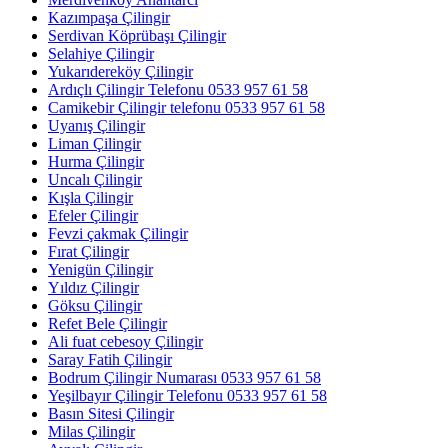
Kazımpaşa Çilingir
Serdivan Köprübaşı Çilingir
Selahiye Çilingir
Yukarıdereköy Çilingir
Ardıçlı Çilingir Telefonu 0533 957 61 58
Camikebir Çilingir telefonu 0533 957 61 58
Uyanış Çilingir
Liman Çilingir
Hurma Çilingir
Uncalı Çilingir
Kışla Çilingir
Efeler Çilingir
Fevzi çakmak Çilingir
Fırat Çilingir
Yenigün Çilingir
Yıldız Çilingir
Göksu Çilingir
Refet Bele Çilingir
Ali fuat cebesoy Çilingir
Saray Fatih Çilingir
Bodrum Çilingir Numarası 0533 957 61 58
Yeşilbayır Çilingir Telefonu 0533 957 61 58
Basın Sitesi Çilingir
Milas Çilingir