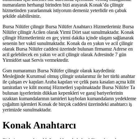
numaraların herhangi birinden bizi arayarak Konak’da çilingir
hizmetinden yararlanmak istiyorum demeniz yeterlidir en çabuk
şekilde alabilirsiniz.
Bursa Nilüfer çilingir Bursa Nilüfer Anahtarcı Hizmetlerimiz Bursa
Nilüfer çilingir Acilen olarak Yirmi Dört saat sunulmaktadır. Konak
çilingir Hizmetlerimiz en geç yirmi dakika içinde ulaşım sağlanarak
senenin her vakti sunulmaktadır. Konak da en yakın ve acil çilingir
olarak Bursa Nilüfer caddesi üzerinde bulunan firmamız Adrese en
acil gelebilecek en yakın ve acil çilingir olarak Adresinde 7 gün
Yirmidört saat Servis vermektedir.
Gsm numaramızı Bursa Nilüfer çilingir olarak kaydediniz
Mesleğinde Kurumsal olmuş çilingir ustalarımız ile her türlü anahtar
ile çalışan ev kapıları Araba kapıları ve çelik para kasaları açma kilit
tamiratları ve kilit montaj Hizmetleri yapılmaktadır Bursa Nilüfer Ta
bulunan işyerlerinin dükkan kepenkleri ve garaj bariyerlerinin
uzaktan kumandalarının tamirleri kaybolan kumandaların yedekleme
çoğaltım işlemleri Konak de birçok caddesi üzerindeki anahtarcı iş
yerimizde sunulmaktadır.
Konak Anahtarcı