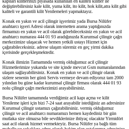
kapıları kilitlerinizi piyasada kullanılan en kaliteli kilitler ile
değiştirebilirsiniz kale kilit, yuma kilit, ito kilit, hok kilit,atra kilit gibi
kaliteli ve garantili kilit Yenilemeleri yapmaktayız.
Konak en yakın ve acil çilingir işyerimiz yada Bursa Nilüfer
anahtarcı işyeri Adresi olarak internetten arama yaptığınızda
firmamızı en yakın ve acil olarak görebileceksiniz en yakın ve acil
anahtarcı numarası 444 01 93 aradığınızda Kurumsal çilingir çağrı
merkezimize ulaşacak ve hemen yetkili ustayı Hizmet için
çağırabileceksiniz. adrese ulaşım süremiz en geç yirmi dakika
içerisinde gerçekleşmektedir.
Konak ilimizin Tamamında vermiş olduğumuz acil çilingir
Hizmetlerimize yukarıda ve site içinde mevcut Gsm numaralarından
ulaşım sağlayabilirsiniz. Konak en yakın ve acil çilingir olarak
sizlere senenin her günü Servis vermeye devam ediyoruz tam 2000
yılından bu güne kadar kurumsal çilingir firması olarak 444 01 93
nolu çilingir çağrı merkezimizi arayabilirsiniz.
Bursa Nilüfer tamamında verdiğimiz acil kapı açma ve kilit
Yenileme işleri için bizi 7-24 saat arayabilir istediğiniz an adresinize
Kurumsal çilingir ustamızı çağırabilirsiniz. vermiş olduğumuz
çilingir ve acil anahtarcı numaramızı hemen kaydediniz bir gün
mutlaka size olmazsa bile sevdiklerinize ihtiyaç olacaktır Yirmidört
saat acil olarak hizmet vermekteyiz. Bursa Nilüfer ya bağlı tüm
mahalle ve sokaklara adres olarak hakim olan ustalarımız adresinize