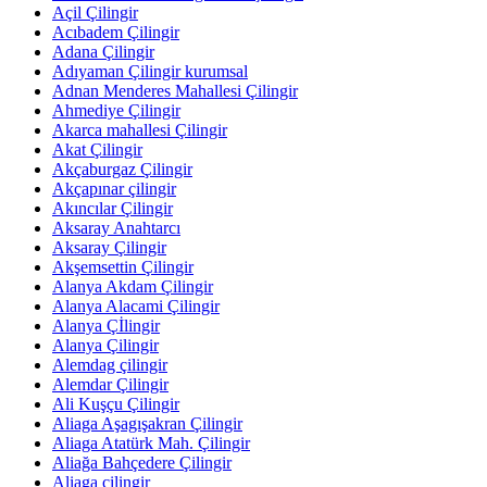
Açil Çilingir
Acıbadem Çilingir
Adana Çilingir
Adıyaman Çilingir kurumsal
Adnan Menderes Mahallesi Çilingir
Ahmediye Çilingir
Akarca mahallesi Çilingir
Akat Çilingir
Akçaburgaz Çilingir
Akçapınar çilingir
Akıncılar Çilingir
Aksaray Anahtarcı
Aksaray Çilingir
Akşemsettin Çilingir
Alanya Akdam Çilingir
Alanya Alacami Çilingir
Alanya Çİlingir
Alanya Çilingir
Alemdag çilingir
Alemdar Çilingir
Ali Kuşçu Çilingir
Aliaga Aşagışakran Çilingir
Aliaga Atatürk Mah. Çilingir
Aliağa Bahçedere Çilingir
Aliaga çilingir