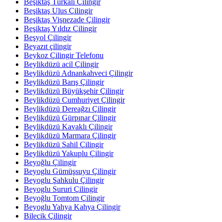
Beşiktaş Türkali Çilingir
Beşiktaş Ulus Çilingir
Beşiktaş Vişnezade Çilingir
Beşiktaş Yıldız Çilingir
Beşyol Çilingir
Beyazıt çilingir
Beykoz Çilingir Telefonu
Beylikdüzü acil Çilingir
Beylikdüzü Adnankahveci Çilingir
Beylikdüzü Barış Çilingir
Beylikdüzü Büyükşehir Çilingir
Beylikdüzü Cumhuriyet Çilingir
Beylikdüzü Dereağzı Çilingir
Beylikdüzü Gürpınar Çilingir
Beylikdüzü Kavaklı Çilingir
Beylikdüzü Marmara Çilingir
Beylikdüzü Sahil Çilingir
Beylikdüzü Yakuplu Çilingir
Beyoğlu Çilingir
Beyoglu Gümüşsuyu Çilingir
Beyoglu Şahkulu Çilingir
Beyoglu Sururi Çilingir
Beyoğlu Tomtom Çilingir
Beyoglu Yahya Kahya Çilingir
Bilecik Çilingir