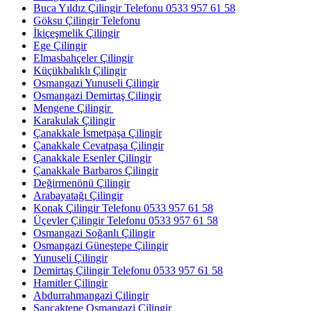
Buca Yıldız Çilingir Telefonu 0533 957 61 58
Göksu Çilingir Telefonu
İkiçeşmelik Çilingir
Ege Çilingir
Elmasbahçeler Çilingir
Küçükbalıklı Çilingir
Osmangazi Yunuseli Çilingir
Osmangazi Demirtaş Çilingir
Mengene Çilingir
Karakulak Çilingir
Çanakkale İsmetpaşa Çilingir
Çanakkale Cevatpaşa Çilingir
Çanakkale Esenler Çilingir
Çanakkale Barbaros Çilingir
Değirmenönü Çilingir
Arabayatağı Çilingir
Konak Çilingir Telefonu 0533 957 61 58
Üçevler Çilingir Telefonu 0533 957 61 58
Osmangazi Soğanlı Çilingir
Osmangazi Güneştepe Çilingir
Yunuseli Çilingir
Demirtaş Çilingir Telefonu 0533 957 61 58
Hamitler Çilingir
Abdurrahmangazi Çilingir
Sancaktepe Osmangazi Çilingir