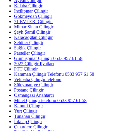
Ayvalı Çilingir
Kalaba Çilingir
İncilipınar Çilingir
Gökmeydan Çilingir
71 EVLER Çilingir
Mimar Sinan Çilingir
Şeyh Şamil Çilingir
Karacaoğlan Çilingir
Şehitler Çilingir
Sağlık Çilingir
Parseller Çilingir
Gümüşpınar Çilingir 0533 957 61 58
2022 Çilingir fiyatları
PTT Çilingir
Karaman Çilingir Telefonu 0533 957 61 58
Velibaba Çilingir telefonu
Süleymaniye Çilingir
Postane Çilingir
Osmangazi Anahtarcı
Millet Çilingir telefonu 0533 957 61 58
Kanuni Çilingir
Yurt Çilingir
Tunahan Çilingir
İnkılap Çilingir
Çınardere Çilingir