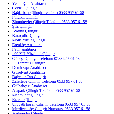
Yenidoğan Anahtarcı
Cevizli Çilingir
Bağlarbaşı Çilingir Telefonu 0533 957 61 58
Fındıklı Çilingir
Zümrütevler Çilingir Telefonu 0533 957 61 58
Şifa Çilingir
Aydınlı Çilingir
Karaçulha Çilingir
Molla Yusuf Çilingir
Erenköy Anahtarcı
Fatih anahtarcı
100.YIL Yüzüncü Çilingir
Güneşli Çilingir Telefonu 0533 957 61 58
15 Temmuz Çilingir
Demirkapı Anahtarcı
Güzelyurt Anahtarcı
Bağcılar Oto Çilingir
Zafertepe Çilingir Telefonu 0533 957 61 58
Gülbahçesi Anahtarcı
Atapark Çilingir Telefonu 0533 957 61 58
Mahmutlar Çilingir
Erzene Çilingir
Ulubatlı hasan Çilingir Telefonu 0533 957 61 58
Merdivenköy Çilingir Numarası 0533 957 61 58
Aydınevler Çilingir