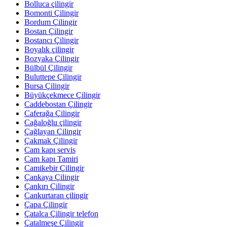
Bolluca çilingir
Bomonti Çilingir
Bordum Çilingir
Bostan Çilingir
Bostancı Çilingir
Boyalık çilingir
Bozyaka Çilingir
Bülbül Çilingir
Buluttepe Çilingir
Bursa Çilingir
Büyükçekmece Çilingir
Caddebostan Çilingir
Caferağa Çilingir
Cağaloğlu çilingir
Çağlayan Çilingir
Çakmak Çilingir
Cam kapı servis
Cam kapı Tamiri
Camikebir Çilingir
Çankaya Çilingir
Çankırı Çilingir
Cankurtaran çilingir
Çapa Çilingir
Çatalca Çilingir telefon
Çatalmeşe Çilingir