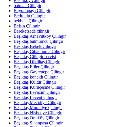
Basınköy Çilingir
batman Çilingir
Bayrampaşa Çilingir
Bedrettin Çilingir
bekbele Çilingir
Belsin Çilingir
Bereketzade çilingir
Beşiktaş Arnavutköy Çilingir
Beşiktaş balmumcu Çilingir
Beşiktaş Bebek Çilingir
Beşiktaş Cihannuma Çilingir
Beşiktaş Çilingir servisi
Beşiktaş Dikilitaş Çilingir
Beşiktaş Etiler Çilingir
Beşiktaş Gayrettepe Çilingir
Beşiktaş konaklı Çilingir
Beşiktaş Kültür Çilingir
Beşiktaş Kuruçeşme Çilingir
Beşiktaş Levazım Çilingir
Beşiktaş Levent Çilingir
Beşiktaş Mecidiye Çilingir
Beşiktaş Muradiye Çilingir
Beşiktaş Nisbetiye Çilingir
Beşiktaş Ortaköy Çilingir
Beşiktaş Sinanpaşa Çilingir