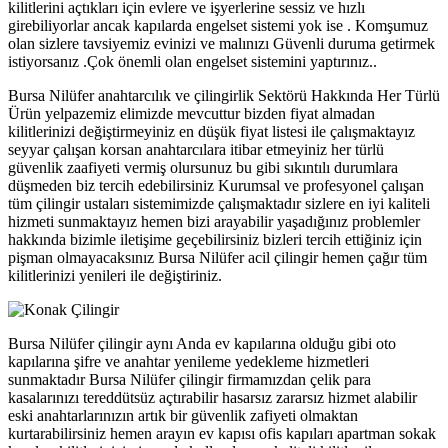
kilitlerini açtıkları için evlere ve işyerlerine sessiz ve hızlı
girebiliyorlar ancak kapılarda engelset sistemi yok ise . Komşumuz
olan sizlere tavsiyemiz evinizi ve malınızı Güvenli duruma getirmek
istiyorsanız .Çok önemli olan engelset sistemini yaptırınız..
Bursa Nilüfer anahtarcılık ve çilingirlik Sektörü Hakkında Her Türlü
Ürün yelpazemiz elimizde mevcuttur bizden fiyat almadan
kilitlerinizi değiştirmeyiniz en düşük fiyat listesi ile çalışmaktayız
seyyar çalışan korsan anahtarcılara itibar etmeyiniz her türlü
güvenlik zaafiyeti vermiş olursunuz bu gibi sıkıntılı durumlara
düşmeden biz tercih edebilirsiniz Kurumsal ve profesyonel çalışan
tüm çilingir ustaları sistemimizde çalışmaktadır sizlere en iyi kaliteli
hizmeti sunmaktayız hemen bizi arayabilir yaşadığınız problemler
hakkında bizimle iletişime geçebilirsiniz bizleri tercih ettiğiniz için
pişman olmayacaksınız Bursa Nilüfer acil çilingir hemen çağır tüm
kilitlerinizi yenileri ile değiştiriniz.
Bursa Nilüfer çilingir aynı Anda ev kapılarına olduğu gibi oto
kapılarına şifre ve anahtar yenileme yedekleme hizmetleri
sunmaktadır Bursa Nilüfer çilingir firmamızdan çelik para
kasalarınızı tereddütsüz açtırabilir hasarsız zararsız hizmet alabilir
eski anahtarlarınızın artık bir güvenlik zafiyeti olmaktan
kurtarabilirsiniz hemen arayın ev kapısı ofis kapıları apartman sokak