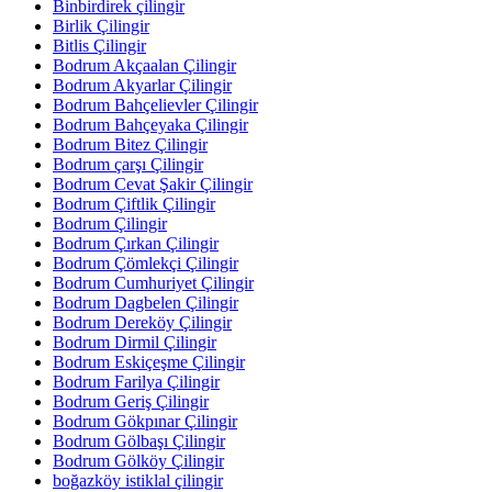
Binbirdirek çilingir
Birlik Çilingir
Bitlis Çilingir
Bodrum Akçaalan Çilingir
Bodrum Akyarlar Çilingir
Bodrum Bahçelievler Çilingir
Bodrum Bahçeyaka Çilingir
Bodrum Bitez Çilingir
Bodrum çarşı Çilingir
Bodrum Cevat Şakir Çilingir
Bodrum Çiftlik Çilingir
Bodrum Çilingir
Bodrum Çırkan Çilingir
Bodrum Çömlekçi Çilingir
Bodrum Cumhuriyet Çilingir
Bodrum Dagbelen Çilingir
Bodrum Dereköy Çilingir
Bodrum Dirmil Çilingir
Bodrum Eskiçeşme Çilingir
Bodrum Farilya Çilingir
Bodrum Geriş Çilingir
Bodrum Gökpınar Çilingir
Bodrum Gölbaşı Çilingir
Bodrum Gölköy Çilingir
boğazköy istiklal çilingir