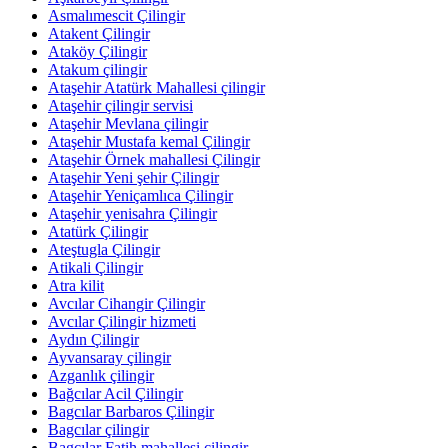
Asmalımescit Çilingir
Atakent Çilingir
Ataköy Çilingir
Atakum çilingir
Ataşehir Atatürk Mahallesi çilingir
Ataşehir çilingir servisi
Ataşehir Mevlana çilingir
Ataşehir Mustafa kemal Çilingir
Ataşehir Örnek mahallesi Çilingir
Ataşehir Yeni şehir Çilingir
Ataşehir Yeniçamlıca Çilingir
Ataşehir yenisahra Çilingir
Atatürk Çilingir
Ateştugla Çilingir
Atikali Çilingir
Atra kilit
Avcılar Cihangir Çilingir
Avcılar Çilingir hizmeti
Aydın Çilingir
Ayvansaray çilingir
Azganlık çilingir
Bağcılar Acil Çilingir
Bagcılar Barbaros Çilingir
Bagcılar çilingir
Bagcılar Fatih mahallesi çilingir