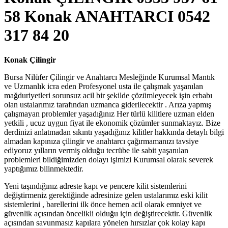
58 Konak ANAHTARCI 0542
317 84 20
Konak Çilingir
Bursa Nilüfer Çilingir ve Anahtarcı Mesleğinde Kurumsal Mantık
ve Uzmanlık icra eden Profesyonel usta ile çalışmak yaşanılan
mağduriyetleri sorunsuz acil bir şekilde çözümleyecek işin erbabı
olan ustalarımız tarafından uzmanca giderilecektir . Arıza yapmış
çalışmayan problemler yaşadığınız Her türlü kilitlere uzman elden
yetkili , ucuz uygun fiyat ile ekonomik çözümler sunmaktayız. Bize
derdinizi anlatmadan sıkıntı yaşadığınız kilitler hakkında detaylı bilgi
almadan kapınıza çilingir ve anahtarcı çağırmamanızı tavsiye
ediyoruz yılların vermiş olduğu tecrübe ile sabit yaşanılan
problemleri bildiğimizden dolayı işimizi Kurumsal olarak severek
yaptığımız bilinmektedir.
Yeni taşındığınız adreste kapı ve pencere kilit sistemlerini
değiştirmeniz gerektiğinde adresinize gelen ustalarımız eski kilit
sistemlerini , barellerini ilk önce hemen acil olarak emniyet ve
güvenlik açısından öncelikli olduğu için değiştirecektir. Güvenlik
açısından savunmasız kapılara yönelen hırsızlar çok kolay kapı