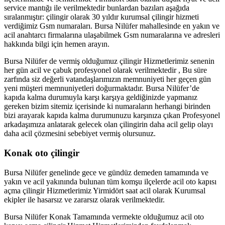
service mantığı ile verilmektedir bunlardan bazıları aşağıda
sıralanmıştır: çilingir olarak 30 yıldır kurumsal çilingir hizmeti
verdiğimiz Gsm numaraları. Bursa Nilüfer mahallesinde en yakın ve
acil anahtarcı firmalarına ulaşabilmek Gsm numaralarına ve adresleri
hakkında bilgi için hemen arayın.
Bursa Nilüfer de vermiş olduğumuz çilingir Hizmetlerimiz senenin
her gün acil ve çabuk profesyonel olarak verilmektedir , Bu süre
zarfında siz değerli vatandaşlarımızın memnuniyeti her geçen gün
yeni müşteri memnuniyetleri doğurmaktadır. Bursa Nilüfer’de
kapıda kalma durumuyla karşı karşıya geldiğinizde yapmanız
gereken bizim sitemiz içerisinde ki numaraların herhangi birinden
bizi arayarak kapıda kalma durumunuzu karşınıza çıkan Profesyonel
arkadaşımıza anlatarak gelecek olan çilingirin daha acil gelip olayı
daha acil çözmesini sebebiyet vermiş olursunuz.
Konak oto çilingir
Bursa Nilüfer genelinde gece ve gündüz demeden tamamında ve
yakın ve acil yakınında bulunan tüm komşu ilçelerde acil oto kapısı
açma çilingir Hizmetlerimiz Yirmidört saat acil olarak Kurumsal
ekipler ile hasarsız ve zararsız olarak verilmektedir.
Bursa Nilüfer Konak Tamamında vermekte olduğumuz acil oto