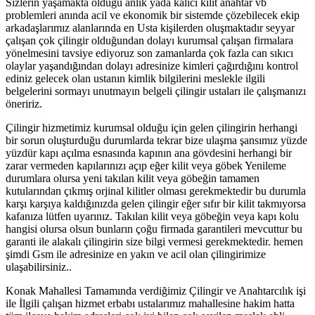
Sizlerin yaşamakta olduğu anlık yada kalıcı kilit anahtar vb
problemleri anında acil ve ekonomik bir sistemde çözebilecek ekip
arkadaşlarımız alanlarında en Usta kişilerden oluşmaktadır seyyar
çalışan çok çilingir olduğundan dolayı kurumsal çalışan firmalara
yönelmesini tavsiye ediyoruz son zamanlarda çok fazla can sıkıcı
olaylar yaşandığından dolayı adresinize kimleri çağırdığını kontrol
ediniz gelecek olan ustanın kimlik bilgilerini meslekle ilgili
belgelerini sormayı unutmayın belgeli çilingir ustaları ile çalışmanızı
öneririz.
Çilingir hizmetimiz kurumsal olduğu için gelen çilingirin herhangi
bir sorun oluşturduğu durumlarda tekrar bize ulaşma şansımız yüzde
yüzdür kapı açılma esnasında kapının ana gövdesini herhangi bir
zarar vermeden kapılarınızı açıp eğer kilit veya göbek Yenileme
durumlara olursa yeni takılan kilit veya göbeğin tamamen
kutularından çıkmış orjinal kilitler olması gerekmektedir bu durumla
karşı karşıya kaldığınızda gelen çilingir eğer sıfır bir kilit takmıyorsa
kafanıza lütfen uyarınız. Takılan kilit veya göbeğin veya kapı kolu
hangisi olursa olsun bunların çoğu firmada garantileri mevcuttur bu
garanti ile alakalı çilingirin size bilgi vermesi gerekmektedir. hemen
şimdi Gsm ile adresinize en yakın ve acil olan çilingirimize
ulaşabilirsiniz..
Konak Mahallesi Tamamında verdiğimiz Çilingir ve Anahtarcılık işi
ile İlgili çalışan hizmet erbabı ustalarımız mahallesine hakim hatta