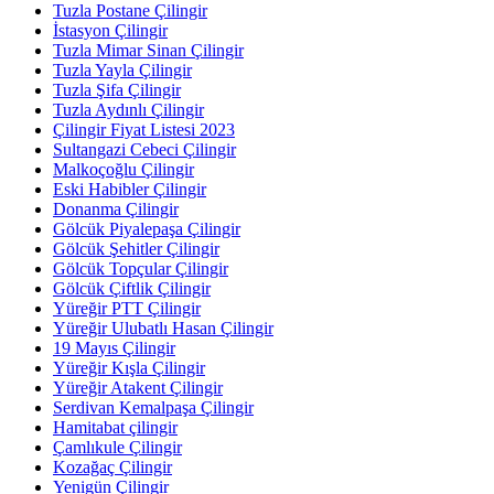
Tuzla Postane Çilingir
İstasyon Çilingir
Tuzla Mimar Sinan Çilingir
Tuzla Yayla Çilingir
Tuzla Şifa Çilingir
Tuzla Aydınlı Çilingir
Çilingir Fiyat Listesi 2023
Sultangazi Cebeci Çilingir
Malkoçoğlu Çilingir
Eski Habibler Çilingir
Donanma Çilingir
Gölcük Piyalepaşa Çilingir
Gölcük Şehitler Çilingir
Gölcük Topçular Çilingir
Gölcük Çiftlik Çilingir
Yüreğir PTT Çilingir
Yüreğir Ulubatlı Hasan Çilingir
19 Mayıs Çilingir
Yüreğir Kışla Çilingir
Yüreğir Atakent Çilingir
Serdivan Kemalpaşa Çilingir
Hamitabat çilingir
Çamlıkule Çilingir
Kozağaç Çilingir
Yenigün Çilingir