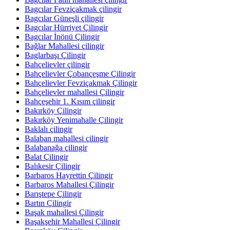
Bagcılar Fevziçakmak çilingir
Bagcılar Güneşli çilingir
Bagcılar Hürriyet Çilingir
Bagcılar İnönü Çilingir
Bağlar Mahallesi çilingir
Baglarbaşı Çilingir
Bahçelievler çilingir
Bahçelievler Çobançeşme Çilingir
Bahçelievler Fevziçakmak Çilingir
Bahçelievler mahallesi Çilingir
Bahçeşehir 1. Kısım çilingir
Bakırköy Çilingir
Bakırköy Yenimahalle Çilingir
Baklalı çilingir
Balaban mahallesi çilingir
Balabanağa çilingir
Balat Çilingir
Balıkesir Çilingir
Barbaros Hayrettin Çilingir
Barbaros Mahallesi Çilingir
Barıştepe Çilingir
Bartın Çilingir
Başak mahallesi Çilingir
Başakşehir Mahallesi Çilingir