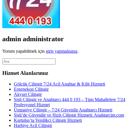
admin
administrator
Yorum yapabilmek için
giriş yapmalısınız
.
Hizmet Alanlarımız
Gölcük Çilingir 7/24 Acil Anahtar & Kilit Hizmeti
Ergenekon Çilingir
Akyurt Çilingir
Şişli Çilingir ve Anahtarcı 444 0 193 – Tüm Mahallelere 7/24
Profesyonel Hizmet
Ümraniye Çilingir – 7/24 Güvenilir Anahtarcı Hizmeti
Şişli’de Güvenilir ve Hızlı Çilingir Hizmeti: Anahtarcim.com
Kurtuluş’ta Yenilikçi Çilingir Hizmeti
Harbiye Acil Çilingir