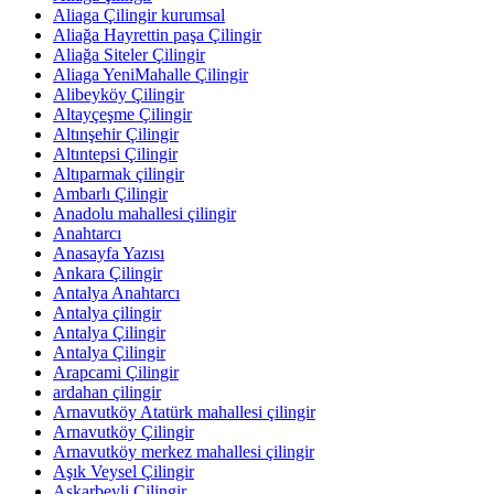
Aliaga Çilingir kurumsal
Aliağa Hayrettin paşa Çilingir
Aliağa Siteler Çilingir
Aliaga YeniMahalle Çilingir
Alibeyköy Çilingir
Altayçeşme Çilingir
Altınşehir Çilingir
Altıntepsi Çilingir
Altıparmak çilingir
Ambarlı Çilingir
Anadolu mahallesi çilingir
Anahtarcı
Anasayfa Yazısı
Ankara Çilingir
Antalya Anahtarcı
Antalya çilingir
Antalya Çilingir
Antalya Çilingir
Arapcami Çilingir
ardahan çilingir
Arnavutköy Atatürk mahallesi çilingir
Arnavutköy Çilingir
Arnavutköy merkez mahallesi çilingir
Aşık Veysel Çilingir
Aşkarbeyli Çilingir