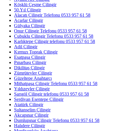
Köşklü Çeşme Çilingir
50.Yıl Çilingir
Alaçatı Çilingir Telefonu 0533 957 61 58
Acarlar Çilingir
Gülyaka Çilingir
Onur Çilingir Telefonu 0533 957 61 58
Çubuklu Çilingir Telefonu 0533 957 61 58
Karlıktepe Çilingir telefonu 0533 957 61 58
Adil Çilingir
Kırmızı Toprak Çilingir
Esatpaşa Çilingir
Pınarbaşı Çilingir
Dikilitaş Çilingir
Zümrütevler Çilingir
Güzeltepe Anahtarcı
Mithatpaşa Çilingir Telefonu 0533 957 61 58
Yıldızevler Çilingir
Sarıgöl Çilingir telefonu 0533 957 61 58
Serdivan Esentepe Çilingir
Atatürk Çilingir
Sultanselim Çilingir
Akçapınar Çilingir
Dumlupınar Çilingir Telefonu 0533 957 61 58
Halıdere Çilingir
Merdivenköy Anahtarcı