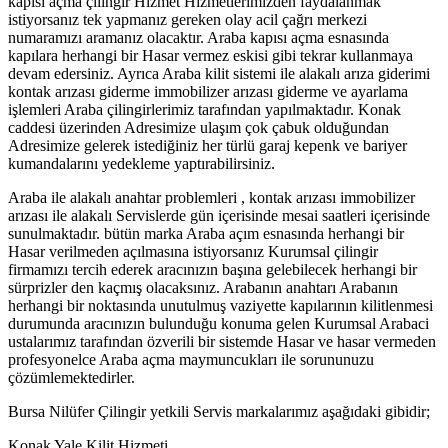
kapısı açma çilingir Hizmet Hizmetlerimizden faydalanmak
istiyorsanız tek yapmanız gereken olay acil çağrı merkezi
numaramızı aramanız olacaktır. Araba kapısı açma esnasında
kapılara herhangi bir Hasar vermez eskisi gibi tekrar kullanmaya
devam edersiniz. Ayrıca Araba kilit sistemi ile alakalı arıza giderimi
kontak arızası giderme immobilizer arızası giderme ve ayarlama
işlemleri Araba çilingirlerimiz tarafından yapılmaktadır. Konak
caddesi üzerinden Adresimize ulaşım çok çabuk olduğundan
Adresimize gelerek istediğiniz her türlü garaj kepenk ve bariyer
kumandalarını yedekleme yaptırabilirsiniz.
Araba ile alakalı anahtar problemleri , kontak arızası immobilizer
arızası ile alakalı Servislerde gün içerisinde mesai saatleri içerisinde
sunulmaktadır. bütün marka Araba açım esnasında herhangi bir
Hasar verilmeden açılmasına istiyorsanız Kurumsal çilingir
firmamızı tercih ederek aracınızın başına gelebilecek herhangi bir
sürprizler den kaçmış olacaksınız. Arabanın anahtarı Arabanın
herhangi bir noktasında unutulmuş vaziyette kapılarının kilitlenmesi
durumunda aracınızın bulunduğu konuma gelen Kurumsal Arabaci
ustalarımız tarafından özverili bir sistemde Hasar ve hasar vermeden
profesyonelce Araba açma maymuncukları ile sorununuzu
çözümlemektedirler.
Bursa Nilüfer Çilingir yetkili Servis markalarımız aşağıdaki gibidir;
Konak Yale Kilit Hizmeti