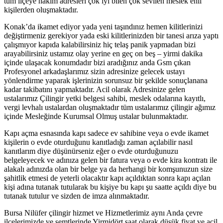
tüm ilçeye hakim adresleri çok iyi bilen çok sevilen meslek ehli
kişilerden oluşmaktadır.
Konak’da ikamet ediyor yada yeni taşındınız hemen kilitlerinizi
değiştirmeniz gerekiyor yada eski kilitlerinizden bir tanesi arıza yaptı
çalışmıyor kapıda kalabilirsiniz hiç telaş panik yapmadan bizi
arayabilirsiniz ustamız olay yerine en geç on beş – yirmi dakika
içinde ulaşacak konumdadır bizi aradığınız anda Gsm çıkan
Profesyonel arkadaşlarımız sizin adresinize gelecek ustayı
yönlendirme yaparak işlerinizin sorunsuz bir şekilde sonuçlanana
kadar takibatını yapmaktadır. Acil olarak Adresinize gelen
ustalarımız Çilingir yetki belgesi sahibi, meslek odalarına kayıtlı,
vergi levhalı ustalardan oluşmaktadır tüm ustalarımız çilingir ağımız
içinde Mesleğinde Kurumsal Olmuş ustalar bulunmaktadır.
Kapı açma esnasında kapı sadece ev sahibine veya o evde ikamet
kişilerin o evde oturduğunu kanıtladığı zaman açılabilir nasıl
kanıtlarım diye düşünürseniz eğer o evde oturduğunuzu
belgeleyecek ve adınıza gelen bir fatura veya o evde kira kontratı ile
alakalı adınızda olan bir belge ya da herhangi bir komşunuzun size
şahitlik etmesi de yeterli olacaktır kapı açıldıktan sonra kapı açılan
kişi adına tutanak tutularak bu kişiye bu kapı şu saatte açıldı diye bu
tutanak tutulur ve sizden de imza alınmaktadır.
Bursa Nilüfer çilingir hizmet ve Hizmetlerimiz aynı Anda çevre
ilçelerimizde ve semtlerinde Yirmidört saat olarak düşük fiyat ve acil