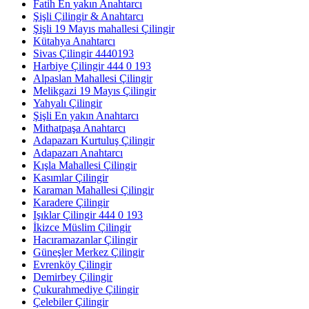
Fatih En yakın Anahtarcı
Şişli Çilingir & Anahtarcı
Şişli 19 Mayıs mahallesi Çilingir
Kütahya Anahtarcı
Sivas Çilingir 4440193
Harbiye Çilingir 444 0 193
Alpaslan Mahallesi Çilingir
Melikgazi 19 Mayıs Çilingir
Yahyalı Çilingir
Şişli En yakın Anahtarcı
Mithatpaşa Anahtarcı
Adapazarı Kurtuluş Çilingir
Adapazarı Anahtarcı
Kışla Mahallesi Çilingir
Kasımlar Çilingir
Karaman Mahallesi Çilingir
Karadere Çilingir
Işıklar Çilingir 444 0 193
İkizce Müslim Çilingir
Hacıramazanlar Çilingir
Güneşler Merkez Çilingir
Evrenköy Çilingir
Demirbey Çilingir
Çukurahmediye Çilingir
Çelebiler Çilingir