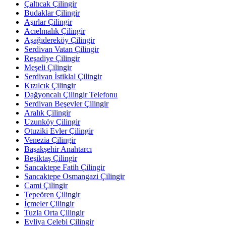
Çaltıcak Çilingir
Budaklar Çilingir
Aşırlar Çilingir
Acıelmalık Çilingir
Aşağıdereköy Çilingir
Serdivan Vatan Çilingir
Reşadiye Çilingir
Meşeli Çilingir
Serdivan İstiklal Çilingir
Kızılcık Çilingir
Dağyoncalı Çilingir Telefonu
Serdivan Beşevler Çilingir
Aralık Çilingir
Uzunköy Çilingir
Otuziki Evler Çilingir
Venezia Çilingir
Başakşehir Anahtarcı
Beşiktaş Çilingir
Sancaktepe Fatih Çilingir
Sancaktepe Osmangazi Çilingir
Cami Çilingir
Tepeören Çilingir
İçmeler Çilingir
Tuzla Orta Çilingir
Evliya Çelebi Çilingir