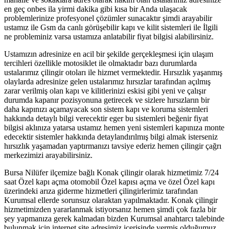
en geç onbes ila yirmi dakika gibi kısa bir Anda ulaşacak
problemlerinize profesyonel çözümler sunacaktır şimdi arayabilir
ustamız ile Gsm da canlı görüşebilir kapı ve kilit sistemleri ile İlgili
ne probleminiz varsa ustamıza anlatabilir fiyat bilgisi alabilirsiniz.
Ustamızın adresinize en acil bir şekilde gerçekleşmesi için ulaşım
tercihleri özellikle motosiklet ile olmaktadır bazı durumlarda
ustalarımız çilingir otoları ile hizmet vermektedir. Hırsızlık yaşanmış
olaylarda adresinize gelen ustalarımız hırsızlar tarafından açılmış
zarar verilmiş olan kapı ve kilitlerinizi eskisi gibi yeni ve çalışır
durumda kapanır pozisyonuna getirecek ve sizlere hırsızların bir
daha kapınızı açamayacak son sistem kapı ve koruma sistemleri
hakkında detaylı bilgi verecektir eger bu sistemleri beğenir fiyat
bilgisi aklınıza yatarsa ustamız hemen yeni sistemleri kapınıza monte
edecektir sistemler hakkında detaylandırılmış bilgi almak isterseniz
hırsızlık yaşamadan yaptırmanızı tavsiye ederiz hemen çilingir çağrı
merkezimizi arayabilirsiniz.
Bursa Nilüfer ilçemize bağlı Konak çilingir olarak hizmetimiz 7/24
saat Özel kapı açma otomobil Özel kapısı açma ve özel Özel kapı
üzerindeki arıza giderme hizmetleri çilingirlerimiz tarafından
Kurumsal ellerde sorunsuz olaraktan yapılmaktadır. Konak çilingir
hizmetimizden yararlanmak istiyorsanız hemen şimdi çok fazla bir
şey yapmanıza gerek kalmadan bizden Kurumsal anahtarcı talebinde
bulunmak için internet site adresimiz içerisinde vermiş olduğumuz