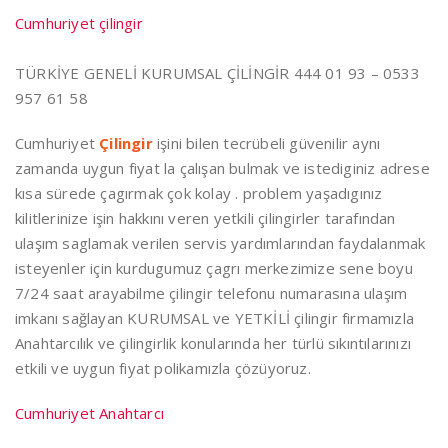
Cumhuriyet çilingir
TÜRKİYE GENELİ KURUMSAL ÇİLİNGİR 444 01 93 – 0533
957 61 58
Cumhuriyet
Çilingir
işini bilen tecrübeli güvenilir aynı
zamanda uygun fiyat la çalışan bulmak ve istediginiz adrese
kısa sürede çagırmak çok kolay . problem yaşadıgınız
kilitlerinize işin hakkını veren yetkili çilingirler tarafından
ulaşım saglamak verilen servis yardımlarından faydalanmak
isteyenler için kurdugumuz çagrı merkezimize sene boyu
7/24 saat arayabilme çilingir telefonu numarasına ulaşım
imkanı sağlayan KURUMSAL ve YETKİLİ çilingir firmamızla
Anahtarcılık ve çilingirlik konularında her türlü sıkıntılarınızı
etkili ve uygun fiyat polikamızla çözüyoruz.
Cumhuriyet Anahtarcı