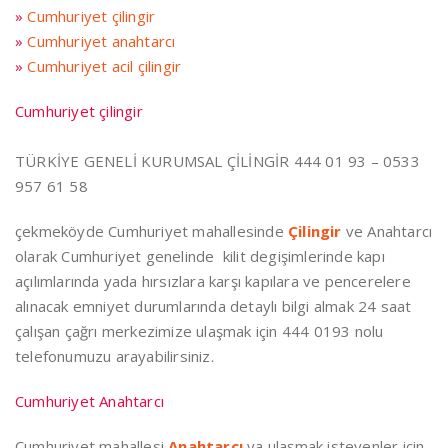
»
Cumhuriyet çilingir
»
Cumhuriyet anahtarcı
»
Cumhuriyet acil çilingir
Cumhuriyet çilingir
TÜRKİYE GENELİ KURUMSAL ÇİLİNGİR 444 01 93 – 0533
957 61 58
çekmeköyde Cumhuriyet mahallesinde
Çilingir
ve Anahtarcı
olarak Cumhuriyet genelinde kilit degişimlerinde kapı
açılımlarında yada hırsızlara karşı kapılara ve pencerelere
alınacak emniyet durumlarında detaylı bilgi almak 24 saat
çalışan çağrı merkezimize ulaşmak için 444 0193 nolu
telefonumuzu arayabilirsiniz.
Cumhuriyet Anahtarcı
Cumhuriyet mahallesi
Anahtarcı
ya ulaşmak isteyenler için