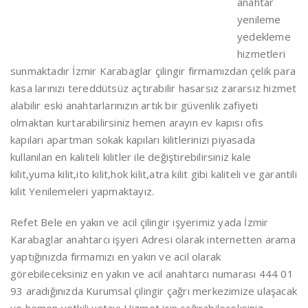
anahtar
yenileme
yedekleme
hizmetleri
sunmaktadır İzmir Karabaglar çilingir firmamızdan çelik para
kasa larınızı tereddütsüz açtırabilir hasarsız zararsız hizmet
alabilir eski anahtarlarınızın artık bir güvenlik zafiyeti
olmaktan kurtarabilirsiniz hemen arayın ev kapısı ofis
kapıları apartman sokak kapıları kilitlerinizi piyasada
kullanılan en kaliteli kilitler ile değiştirebilirsiniz kale
kilit,yuma kilit,ito kilit,hok kilit,atra kilit gibi kaliteli ve garantili
kilit Yenilemeleri yapmaktayız.
Refet Bele en yakın ve acil çilingir işyerimiz yada İzmir
Karabaglar anahtarcı işyeri Adresi olarak internetten arama
yaptığınızda firmamızı en yakın ve acil olarak
görebileceksiniz en yakın ve acil anahtarcı numarası 444 01
93 aradığınızda Kurumsal çilingir çağrı merkezimize ulaşacak