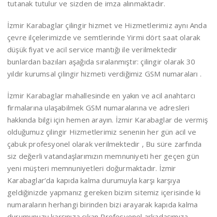
tutanak tutulur ve sizden de imza alınmaktadır.
İzmir Karabaglar çilingir hizmet ve Hizmetlerimiz aynı Anda
çevre ilçelerimizde ve semtlerinde Yirmi dört saat olarak
düşük fiyat ve acil service mantığı ile verilmektedir
bunlardan bazıları aşağıda sıralanmıştır: çilingir olarak 30
yıldır kurumsal çilingir hizmeti verdiğimiz GSM numaraları .
İzmir Karabaglar mahallesinde en yakın ve acil anahtarcı
firmalarına ulaşabilmek GSM numaralarına ve adresleri
hakkında bilgi için hemen arayın. İzmir Karabaglar de vermiş
olduğumuz çilingir Hizmetlerimiz senenin her gün acil ve
çabuk profesyonel olarak verilmektedir , Bu süre zarfında
siz değerli vatandaşlarımızın memnuniyeti her geçen gün
yeni müşteri memnuniyetleri doğurmaktadır. İzmir
Karabaglar’da kapıda kalma durumuyla karşı karşıya
geldiğinizde yapmanız gereken bizim sitemiz içerisinde ki
numaraların herhangi birinden bizi arayarak kapıda kalma
durumunuzu karşınıza çıkan Profesyonel arkadaşımıza