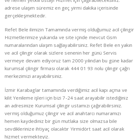
ve hemen yetkili ustayı Hizmet için çağırabileceksiniz.
adrese ulaşım süremiz en geç yirmi dakika içerisinde
gerçekleşmektedir.
Refet Bele ilimizin Tamamında vermiş olduğumuz acil çilingir
Hizmetlerimize yukarıda ve site içinde mevcut Gsm
numaralarından ulaşım sağlayabilirsiniz. Refet Bele en yakın
ve acil çilingir olarak sizlere senenin her günü Servis
vermeye devam ediyoruz tam 2000 yılından bu güne kadar
kurumsal çilingir firması olarak 444 01 93 nolu çilingir çağrı
merkezimizi arayabilirsiniz.
İzmir Karabaglar tamamında verdiğimiz acil kapı açma ve
kilit Yenileme işleri için bizi 7-24 saat arayabilir istediğiniz
an adresinize Kurumsal çilingir ustamızı çağırabilirsiniz.
vermiş olduğumuz çilingir ve acil anahtarcı numaramızı
hemen kaydediniz bir gün mutlaka size olmazsa bile
sevdiklerinize ihtiyaç olacaktır Yirmidört saat acil olarak
hizmet vermekteyiz.