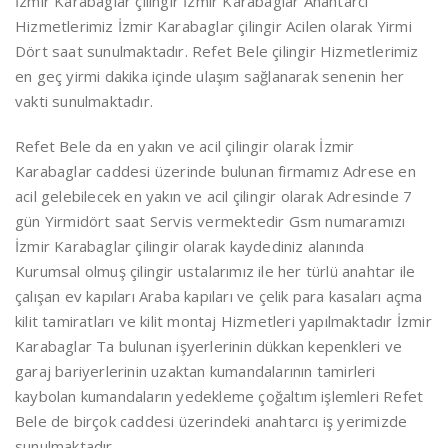
İzmir Karabaglar çilingir İzmir Karabaglar Anahtarcı
Hizmetlerimiz İzmir Karabaglar çilingir Acilen olarak Yirmi
Dört saat sunulmaktadır. Refet Bele çilingir Hizmetlerimiz
en geç yirmi dakika içinde ulaşım sağlanarak senenin her
vakti sunulmaktadır.
Refet Bele da en yakın ve acil çilingir olarak İzmir
Karabaglar caddesi üzerinde bulunan firmamız Adrese en
acil gelebilecek en yakın ve acil çilingir olarak Adresinde 7
gün Yirmidört saat Servis vermektedir Gsm numaramızı
İzmir Karabaglar çilingir olarak kaydediniz alanında
Kurumsal olmuş çilingir ustalarımız ile her türlü anahtar ile
çalışan ev kapıları Araba kapıları ve çelik para kasaları açma
kilit tamiratları ve kilit montaj Hizmetleri yapılmaktadır İzmir
Karabaglar Ta bulunan işyerlerinin dükkan kepenkleri ve
garaj bariyerlerinin uzaktan kumandalarının tamirleri
kaybolan kumandaların yedekleme çoğaltım işlemleri Refet
Bele de birçok caddesi üzerindeki anahtarcı iş yerimizde
sunulmaktadır.