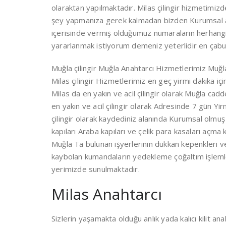
olaraktan yapılmaktadır. Milas çilingir hizmetimiz
şey yapmanıza gerek kalmadan bizden Kurumsal an
içerisinde vermiş olduğumuz numaraların herhangi 
yararlanmak istiyorum demeniz yeterlidir en çabuk 
Muğla çilingir Muğla Anahtarcı Hizmetlerimiz Muğla
Milas çilingir Hizmetlerimiz en geç yirmi dakika i
Milas da en yakın ve acil çilingir olarak Muğla ca
en yakın ve acil çilingir olarak Adresinde 7 gün
çilingir olarak kaydediniz alanında Kurumsal olmuş çi
kapıları Araba kapıları ve çelik para kasaları açma k
Muğla Ta bulunan işyerlerinin dükkan kepenkleri ve
kaybolan kumandaların yedekleme çoğaltım işlemler
yerimizde sunulmaktadır.
Milas Anahtarcı
Sizlerin yaşamakta olduğu anlık yada kalıcı kilit a