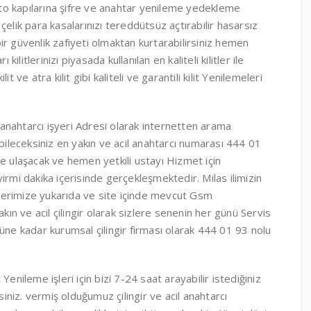
 oto kapılarına şifre ve anahtar yenileme yedekleme
elik para kasalarınızı tereddütsüz açtırabilir hasarsız
 bir güvenlik zafiyeti olmaktan kurtarabilirsiniz hemen
ilitlerinizi piyasada kullanılan en kaliteli kilitler ile
kilit ve atra kilit gibi kaliteli ve garantili kilit Yenilemeleri
a anahtarcı işyeri Adresi olarak internetten arama
ebileceksiniz en yakın ve acil anahtarcı numarası 444 01
e ulaşacak ve hemen yetkili ustayı Hizmet için
irmi dakika içerisinde gerçekleşmektedir. Milas ilimizin
lerimize yukarıda ve site içinde mevcut Gsm
kın ve acil çilingir olarak sizlere senenin her günü Servis
e kadar kurumsal çilingir firması olarak 444 01 93 nolu
enileme işleri için bizi 7-24 saat arayabilir istediğiniz
siniz. vermiş olduğumuz çilingir ve acil anahtarcı