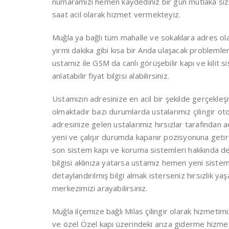
numaramızı hemen kaydediniz bir gün mutlaka size 
saat acil olarak hizmet vermekteyiz.
Muğla ya bağlı tüm mahalle ve sokaklara adres ola
yirmi dakika gibi kısa bir Anda ulaşacak problemle
ustamız ile GSM da canlı görüşebilir kapı ve kilit s
anlatabilir fiyat bilgisi alabilirsiniz.
Ustamızın adresinize en acil bir şekilde gerçekleşme
olmaktadır bazı durumlarda ustalarımız çilingir oto
adresinize gelen ustalarımız hırsızlar tarafından açıl
yeni ve çalışır durumda kapanır pozisyonuna getire
son sistem kapı ve koruma sistemleri hakkında deta
bilgisi aklınıza yatarsa ustamız hemen yeni siste
detaylandırılmış bilgi almak isterseniz hırsızlık y
merkezimizi arayabilirsiniz.
Muğla ilçemize bağlı Milas çilingir olarak hizmet
ve özel Özel kapı üzerindeki arıza giderme hizmet