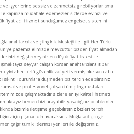
evlere ve işyerlerine sessiz ve zahmetsiz girebiliyorlar ama
 bile kapınıza müdahale edemezler sizlerde evinizi ve
şük fiyat acil Hizmet sunduğumuz engelset sistemini
ğla anahtarcılık ve çilingirlik Mesleği ile İlgili Her Türlü
ün yelpazemiz elimizde mevcuttur bizden fiyat almadan
litlerinizi değiştirmeyiniz en düşük fiyat listesi ile
lışmaktayız seyyar çalışan korsan anahtarcılara itibar
meyiniz her türlü güvenlik zafiyeti vermiş olursunuz bu
bi sıkıntılı durumlara düşmeden biz tercih edebilirsiniz
rumsal ve profesyonel çalışan tüm çilingir ustaları
stemimizde çalışmaktadır sizlere en iyi kaliteli hizmeti
nmaktayız hemen bizi arayabilir yaşadığınız problemler
kkında bizimle iletişime geçebilirsiniz bizleri tercih
tiğiniz için pişman olmayacaksınız Muğla acil çilingir
men çağır tüm kilitlerinizi yenileri ile değiştiriniz.