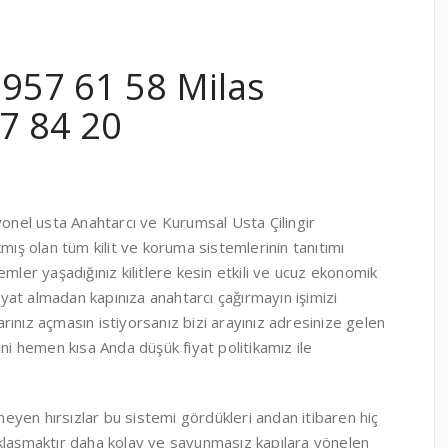
 957 61 58 Milas
7 84 20
yonel usta Anahtarcı ve Kurumsal Usta Çilingir
çıkmış olan tüm kilit ve koruma sistemlerinin tanıtımı
mler yaşadığınız kilitlere kesin etkili ve ucuz ekonomik
at almadan kapınıza anahtarcı çağırmayın işimizi
ınız açmasın istiyorsanız bizi arayınız adresinize gelen
erini hemen kısa Anda düşük fiyat politikamız ile
yen hırsızlar bu sistemi gördükleri andan itibaren hiç
aşmaktır daha kolay ve savunmasız kapılara yönelen