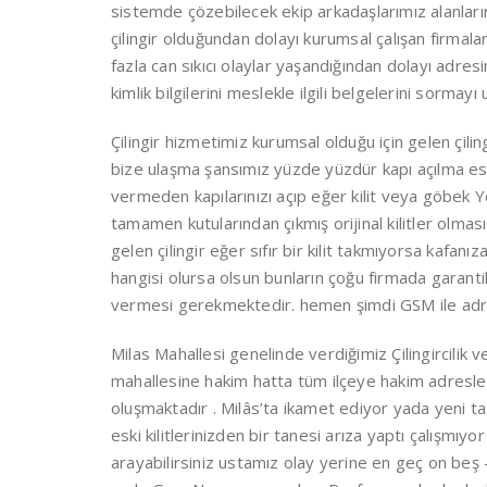
sistemde çözebilecek ekip arkadaşlarımız alanları
çilingir olduğundan dolayı kurumsal çalışan firma
fazla can sıkıcı olaylar yaşandığından dolayı adresi
kimlik bilgilerini meslekle ilgili belgelerini sormayı 
Çilingir hizmetimiz kurumsal olduğu için gelen çil
bize ulaşma şansımız yüzde yüzdür kapı açılma es
vermeden kapılarınızı açıp eğer kilit veya göbek Y
tamamen kutularından çıkmış orijinal kilitler olma
gelen çilingir eğer sıfır bir kilit takmıyorsa kafanı
hangisi olursa olsun bunların çoğu firmada garantiler
vermesi gerekmektedir. hemen şimdi GSM ile adresini
Milas Mahallesi genelinde verdiğimiz Çilingircilik ve 
mahallesine hakim hatta tüm ilçeye hakim adresleri
oluşmaktadır . Milâs’ta ikamet ediyor yada yeni ta
eski kilitlerinizden bir tanesi arıza yaptı çalışmıyo
arayabilirsiniz ustamız olay yerine en geç on beş 