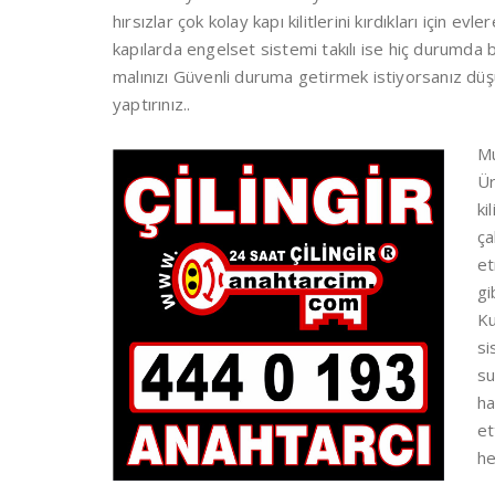
hırsızlar çok kolay kapı kilitlerini kırdıkları için 
kapılarda engelset sistemi takılı ise hiç durumda
malınızı Güvenli duruma getirmek istiyorsanız dü
yaptırınız..
Mu
Ür
ki
ça
et
gi
Ku
si
su
ha
et
he