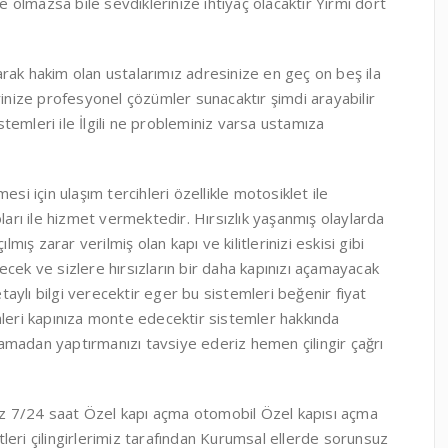
olmazsa bile sevdiklerinize ihtiyaç olacaktır Yirmi dört
rak hakim olan ustalarımız adresinize en geç on beş ila
rinize profesyonel çözümler sunacaktır şimdi arayabilir
istemleri ile İlgili ne probleminiz varsa ustamıza
si için ulaşım tercihleri özellikle motosiklet ile
ları ile hizmet vermektedir. Hırsızlık yaşanmış olaylarda
mış zarar verilmiş olan kapı ve kilitlerinizi eskisi gibi
cek ve sizlere hırsızların bir daha kapınızı açamayacak
ylı bilgi verecektir eger bu sistemleri beğenir fiyat
mleri kapınıza monte edecektir sistemler hakkında
aşamadan yaptırmanızı tavsiye ederiz hemen çilingir çağrı
imiz 7/24 saat Özel kapı açma otomobil Özel kapısı açma
leri çilingirlerimiz tarafından Kurumsal ellerde sorunsuz