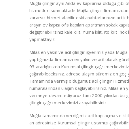
Muğla çilingir aynı Anda ev kapılarına olduğu gibi
hizmetleri sunmaktadır Muğla çilingir firmamızdan ç
zararsız hizmet alabilir eski anahtarlarınızın artık
arayın ev kapısı ofis kapıları apartman sokak kapıları k
değiştirebilirsiniz kale kilit, Yuma kilit, ito kilit, hok 
yapmaktayız.
Milas en yakın ve acil çilingir işyerimiz yada Muğl
yaptığınızda firmamızı en yakın ve acil olarak gör
93 aradığınızda Kurumsal çilingir çağrı merkezimiz
çağırabileceksiniz. adrese ulaşım süremiz en geç y
Tamamında vermiş olduğumuz acil çilingir Hizmet
numaralarından ulaşım sağlayabilirsiniz. Milas en ya
vermeye devam ediyoruz tam 2000 yılından bu gün
çilingir çağrı merkezimizi arayabilirsiniz.
Muğla tamamında verdiğimiz acil kapı açma ve kilit Y
an adresinize Kurumsal çilingir ustamızı çağırabilir