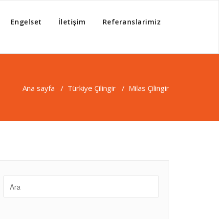
Engelset
İletişim
Referanslarimiz
Ana sayfa
/
Türkiye Çilingir
/
Milas Çilingir