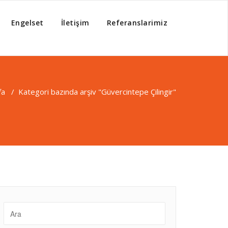
Engelset
İletişim
Referanslarimiz
fa
/
Kategori bazında arşiv "Güvercintepe Çilingir"