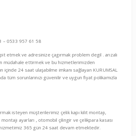
 – 0533 957 61 58
it etmek ve adresinize çagırmak problem degil . arızalı
fından müdahale ettirmek ve bu hizmetlerimizden
 gün içinde 24 saat ulaşabilme imkanı sağlayan KURUMSAL
nında tüm sorunlarınızı güvenilir ve uygun fiyat polikamızla
rmak isteyen müşterilerimiz çelik kapı kilit montajı,
montajı ayarları , otomobil çilingir ve çelikpara kasası
 hizmetimiz 365 gün 24 saat devam etmektedir.