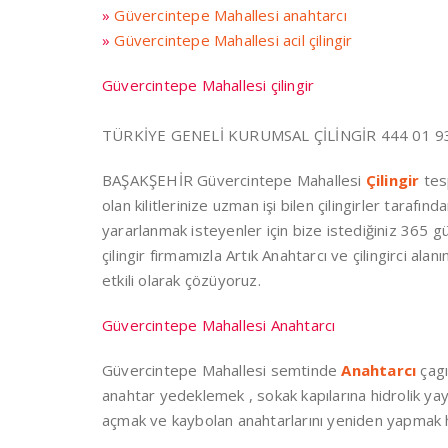
»
Güvercintepe Mahallesi anahtarcı
»
Güvercintepe Mahallesi acil çilingir
Güvercintepe Mahallesi çilingir
TÜRKİYE GENELİ KURUMSAL ÇİLİNGİR 444 01 93
BAŞAKŞEHİR Güvercintepe Mahallesi
Çilingir
tesp
olan kilitlerinize uzman işi bilen çilingirler tara
yararlanmak isteyenler için bize istediğiniz 365
çilingir firmamızla Artık Anahtarcı ve çilingirci ala
etkili olarak çözüyoruz.
Güvercintepe Mahallesi Anahtarcı
Güvercintepe Mahallesi semtinde
Anahtarcı
çagı
anahtar yedeklemek , sokak kapılarına hidrolik yay 
açmak ve kaybolan anahtarlarını yeniden yapmak