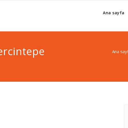
Ana sayfa
ercintepe
Ana say