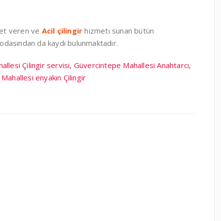
zmet veren ve
Acil çilingir
hizmetı sunan bütün
t odasından da kaydı bulunmaktadır.
llesi Çilingir servisi, Güvercintepe Mahallesi Anahtarcı,
Mahallesi enyakın Çilingir