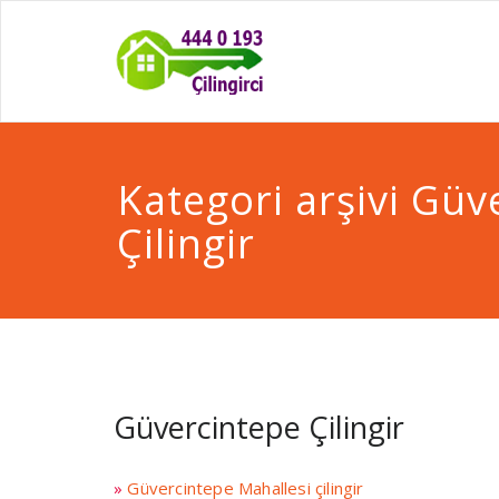
Kategori arşivi Güv
Çilingir
Güvercintepe Çilingir
»
Güvercintepe Mahallesi çilingir