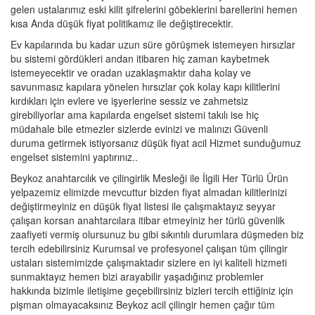
gelen ustalarımız eski kilit şifrelerini göbeklerini barellerini hemen
kısa Anda düşük fiyat politikamız ile değiştirecektir.
Ev kapılarında bu kadar uzun süre görüşmek istemeyen hırsızlar
bu sistemi gördükleri andan itibaren hiç zaman kaybetmek
istemeyecektir ve oradan uzaklaşmaktır daha kolay ve
savunmasız kapılara yönelen hırsızlar çok kolay kapı kilitlerini
kırdıkları için evlere ve işyerlerine sessiz ve zahmetsiz
girebiliyorlar ama kapılarda engelset sistemi takılı ise hiç
müdahale bile etmezler sizlerde evinizi ve malınızı Güvenli
duruma getirmek istiyorsanız düşük fiyat acil Hizmet sunduğumuz
engelset sistemini yaptırınız..
Beykoz anahtarcılık ve çilingirlik Mesleği ile İlgili Her Türlü Ürün
yelpazemiz elimizde mevcuttur bizden fiyat almadan kilitlerinizi
değiştirmeyiniz en düşük fiyat listesi ile çalışmaktayız seyyar
çalışan korsan anahtarcılara itibar etmeyiniz her türlü güvenlik
zaafiyeti vermiş olursunuz bu gibi sıkıntılı durumlara düşmeden biz
tercih edebilirsiniz Kurumsal ve profesyonel çalışan tüm çilingir
ustaları sistemimizde çalışmaktadır sizlere en iyi kaliteli hizmeti
sunmaktayız hemen bizi arayabilir yaşadığınız problemler
hakkında bizimle iletişime geçebilirsiniz bizleri tercih ettiğiniz için
pişman olmayacaksınız Beykoz acil çilingir hemen çağır tüm