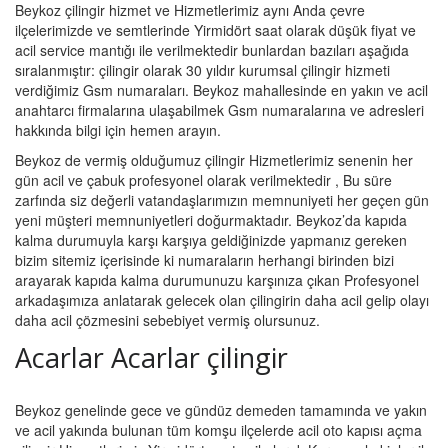
Beykoz çilingir hizmet ve Hizmetlerimiz aynı Anda çevre
ilçelerimizde ve semtlerinde Yirmidört saat olarak düşük fiyat ve
acil service mantığı ile verilmektedir bunlardan bazıları aşağıda
sıralanmıştır: çilingir olarak 30 yıldır kurumsal çilingir hizmeti
verdiğimiz Gsm numaraları. Beykoz mahallesinde en yakın ve acil
anahtarcı firmalarına ulaşabilmek Gsm numaralarına ve adresleri
hakkında bilgi için hemen arayın.
Beykoz de vermiş olduğumuz çilingir Hizmetlerimiz senenin her
gün acil ve çabuk profesyonel olarak verilmektedir , Bu süre
zarfında siz değerli vatandaşlarımızın memnuniyeti her geçen gün
yeni müşteri memnuniyetleri doğurmaktadır. Beykoz’da kapıda
kalma durumuyla karşı karşıya geldiğinizde yapmanız gereken
bizim sitemiz içerisinde ki numaraların herhangi birinden bizi
arayarak kapıda kalma durumunuzu karşınıza çıkan Profesyonel
arkadaşımıza anlatarak gelecek olan çilingirin daha acil gelip olayı
daha acil çözmesini sebebiyet vermiş olursunuz.
Acarlar Acarlar çilingir
Beykoz genelinde gece ve gündüz demeden tamamında ve yakın
ve acil yakında bulunan tüm komşu ilçelerde acil oto kapısı açma