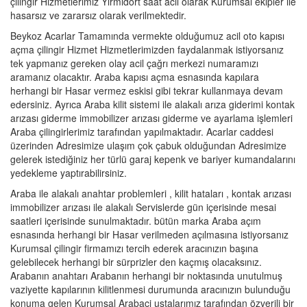
çilingir Hizmetlerimiz Yirmidört saat acil olarak Kurumsal ekipler ile
hasarsız ve zararsız olarak verilmektedir.
Beykoz Acarlar Tamamında vermekte olduğumuz acil oto kapısı
açma çilingir Hizmet Hizmetlerimizden faydalanmak istiyorsanız
tek yapmanız gereken olay acil çağrı merkezi numaramızı
aramanız olacaktır. Araba kapısı açma esnasında kapılara
herhangi bir Hasar vermez eskisi gibi tekrar kullanmaya devam
edersiniz. Ayrıca Araba kilit sistemi ile alakalı arıza giderimi kontak
arızası giderme immobilizer arızası giderme ve ayarlama işlemleri
Araba çilingirlerimiz tarafından yapılmaktadır. Acarlar caddesi
üzerinden Adresimize ulaşım çok çabuk olduğundan Adresimize
gelerek istediğiniz her türlü garaj kepenk ve bariyer kumandalarını
yedekleme yaptırabilirsiniz.
Araba ile alakalı anahtar problemleri , kilit hataları , kontak arızası
immobilizer arızası ile alakalı Servislerde gün içerisinde mesai
saatleri içerisinde sunulmaktadır. bütün marka Araba açım
esnasında herhangi bir Hasar verilmeden açılmasına istiyorsanız
Kurumsal çilingir firmamızı tercih ederek aracınızın başına
gelebilecek herhangi bir sürprizler den kaçmış olacaksınız.
Arabanın anahtarı Arabanın herhangi bir noktasında unutulmuş
vaziyette kapılarının kilitlenmesi durumunda aracınızın bulunduğu
konuma gelen Kurumsal Arabaci ustalarımız tarafından özverili bir