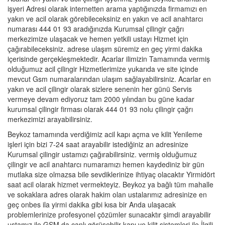
işyeri Adresi olarak internetten arama yaptığınızda firmamızı en
yakın ve acil olarak görebileceksiniz en yakın ve acil anahtarcı
numarası 444 01 93 aradığınızda Kurumsal çilingir çağrı
merkezimize ulaşacak ve hemen yetkili ustayı Hizmet için
çağırabileceksiniz. adrese ulaşım süremiz en geç yirmi dakika
içerisinde gerçekleşmektedir. Acarlar ilimizin Tamamında vermiş
olduğumuz acil çilingir Hizmetlerimize yukarıda ve site içinde
mevcut Gsm numaralarından ulaşım sağlayabilirsiniz. Acarlar en
yakın ve acil çilingir olarak sizlere senenin her günü Servis
vermeye devam ediyoruz tam 2000 yılından bu güne kadar
kurumsal çilingir firması olarak 444 01 93 nolu çilingir çağrı
merkezimizi arayabilirsiniz.
Beykoz tamamında verdiğimiz acil kapı açma ve kilit Yenileme
işleri için bizi 7-24 saat arayabilir istediğiniz an adresinize
Kurumsal çilingir ustamızı çağırabilirsiniz. vermiş olduğumuz
çilingir ve acil anahtarcı numaramızı hemen kaydediniz bir gün
mutlaka size olmazsa bile sevdiklerinize ihtiyaç olacaktır Yirmidört
saat acil olarak hizmet vermekteyiz. Beykoz ya bağlı tüm mahalle
ve sokaklara adres olarak hakim olan ustalarımız adresinize en
geç onbes ila yirmi dakika gibi kısa bir Anda ulaşacak
problemlerinize profesyonel çözümler sunacaktır şimdi arayabilir
ustamız ile GSM da canlı görüşebilir kapı ve kilit sistemleri ile İlgili