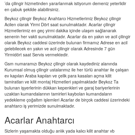
’da çilingir hizmetinden yararlanmak istiyorum demeniz yeterlidir
en çabuk şekilde alabilirsiniz.
Beykoz çilingir Beykoz Anahtarcı Hizmetlerimiz Beykoz çilingir
Acilen olarak Yirmi Dört saat sunulmaktadır. Acarlar çilingir
Hizmetlerimiz en geç yirmi dakika içinde ulaşım sağlanarak
senenin her vakti sunulmaktadır. Acarlar da en yakın ve acil çilingir
olarak Beykoz caddesi üzerinde bulunan firmamız Adrese en acil
gelebilecek en yakın ve acil çilingir olarak Adresinde 7 gün
Yirmidört saat Servis vermektedir.
Gsm numaramızı Beykoz çilingir olarak kaydediniz alanında
Kurumsal olmuş çilingir ustalarımız ile her türlü anahtar ile çalışan
ev kapıları Araba kapıları ve çelik para kasaları açma kilit
tamiratları ve kilit montaj Hizmetleri yapılmaktadır Beykoz Ta
bulunan işyerlerinin dükkan kepenkleri ve garaj bariyerlerinin
uzaktan kumandalarının tamirleri kaybolan kumandaların
yedekleme çoğaltım işlemleri Acarlar de birçok caddesi üzerindeki
anahtarcı iş yerimizde sunulmaktadır.
Acarlar Anahtarcı
Sizlerin yaşamakta olduğu anlık yada kalıcı kilit anahtar vb