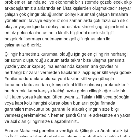
problemleri anında acil ve ekonomik bir sistemde çözebilecek ekip
arkadaşlarımız alanlarında en Usta kişilerden oluşmaktadır seyyar
çalışan çok çilingir olduğundan dolayı kurumsal çalışan firmalara
yönelmesini tavsiye ediyoruz son zamanlarda çok fazla can sıkıcı
olaylar yaşandığından dolayı adresinize kimleri çağırdığını kontrol
ediniz gelecek olan ustanın kimlik bilgilerini meslekle ilgili
belgelerini sormayı unutmayın belgeli çilingir ustaları ile
çalışmanızı öneririz.
Çilingir hizmetimiz kurumsal olduğu için gelen çilingirin herhangi
bir sorun oluşturduğu durumlarda tekrar bize ulaşma şansımız
yüzde yüzdür kapı açılma esnasında kapının ana gövdesini
herhangi bir zarar vermeden kapılarınızı açıp eğer kilit veya göbek
Yenileme durumlara olursa yeni takılan kilit veya göbeğin
tamamen kutularından çıkmış orjinal kilitler olması gerekmektedir
bu durumla karşı karşıya kaldığınızda gelen çilingir eğer sıfır bir
kilit takmıyorsa kafanıza lütfen uyarınız. Takılan kilit veya göbeğin
veya kapı kolu hangisi olursa olsun bunların çoğu firmada
garantileri mevcuttur bu garanti ile alakalı çilingirin size bilgi
vermesi gerekmektedir. hemen şimdi Gsm ile adresinize en yakın
ve acil olan çilingirimize ulaşabilirsiniz..
Acarlar Mahallesi genelinde verdiğimiz Çilingir ve Anahtarcılık işi
ile İlgili çalışan hizmet erbabı ustalarımız mahallesine hakim hatta