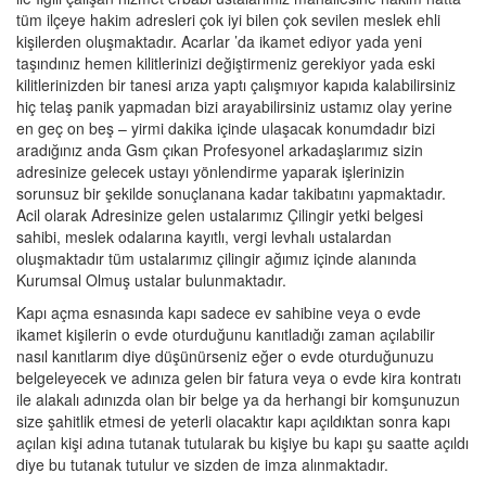
tüm ilçeye hakim adresleri çok iyi bilen çok sevilen meslek ehli
kişilerden oluşmaktadır. Acarlar ’da ikamet ediyor yada yeni
taşındınız hemen kilitlerinizi değiştirmeniz gerekiyor yada eski
kilitlerinizden bir tanesi arıza yaptı çalışmıyor kapıda kalabilirsiniz
hiç telaş panik yapmadan bizi arayabilirsiniz ustamız olay yerine
en geç on beş – yirmi dakika içinde ulaşacak konumdadır bizi
aradığınız anda Gsm çıkan Profesyonel arkadaşlarımız sizin
adresinize gelecek ustayı yönlendirme yaparak işlerinizin
sorunsuz bir şekilde sonuçlanana kadar takibatını yapmaktadır.
Acil olarak Adresinize gelen ustalarımız Çilingir yetki belgesi
sahibi, meslek odalarına kayıtlı, vergi levhalı ustalardan
oluşmaktadır tüm ustalarımız çilingir ağımız içinde alanında
Kurumsal Olmuş ustalar bulunmaktadır.
Kapı açma esnasında kapı sadece ev sahibine veya o evde
ikamet kişilerin o evde oturduğunu kanıtladığı zaman açılabilir
nasıl kanıtlarım diye düşünürseniz eğer o evde oturduğunuzu
belgeleyecek ve adınıza gelen bir fatura veya o evde kira kontratı
ile alakalı adınızda olan bir belge ya da herhangi bir komşunuzun
size şahitlik etmesi de yeterli olacaktır kapı açıldıktan sonra kapı
açılan kişi adına tutanak tutularak bu kişiye bu kapı şu saatte açıldı
diye bu tutanak tutulur ve sizden de imza alınmaktadır.