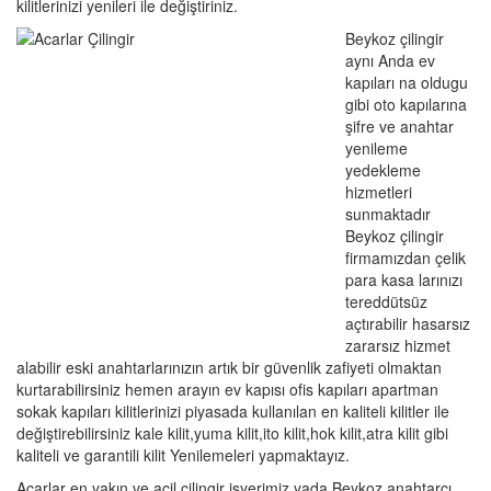
kilitlerinizi yenileri ile değiştiriniz.
Beykoz çilingir
aynı Anda ev
kapıları na oldugu
gibi oto kapılarına
şifre ve anahtar
yenileme
yedekleme
hizmetleri
sunmaktadır
Beykoz çilingir
firmamızdan çelik
para kasa larınızı
tereddütsüz
açtırabilir hasarsız
zararsız hizmet
alabilir eski anahtarlarınızın artık bir güvenlik zafiyeti olmaktan
kurtarabilirsiniz hemen arayın ev kapısı ofis kapıları apartman
sokak kapıları kilitlerinizi piyasada kullanılan en kaliteli kilitler ile
değiştirebilirsiniz kale kilit,yuma kilit,ito kilit,hok kilit,atra kilit gibi
kaliteli ve garantili kilit Yenilemeleri yapmaktayız.
Acarlar en yakın ve acil çilingir işyerimiz yada Beykoz anahtarcı