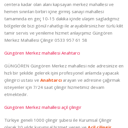
centera kadar olan alanı kapsayan merkez mahallesi ve
hemen sınırıları birbiri içine girmiş sanayi mahallesi
tamamında en geç 10-15 dakika içinde ulaşım sagladıgmız
bölgelerde bizi gönül rahatlıgı ile arayabilirsiniz.her türlü kilit
tamir servis ve yenileme hizmet anlayışımız Güngören
Merkez Mahallesi Çilingir 0533 957 61 58
Güngören Merkez mahallesi Anahtarcı
GÜNGÖREN Güngören Merkez mahallesi nde adresinize en
hızlı bir şekilde gelerek işini profesyonel anlamda yapacak
çilingirci ustası ve
Anahtarcı
arayan ve adresine çağırmak
isteyenler için 7/24 saat çilingir hizmetimiz devam
etmektedir.
Güngören Merkez mahallesi açil çilingir
Türkiye geneli 1000 çilingir şubesi ile Kurumsal Çilingir
olarak 30 yıldır kurumsal hizmet veren ve
Acil çilingir