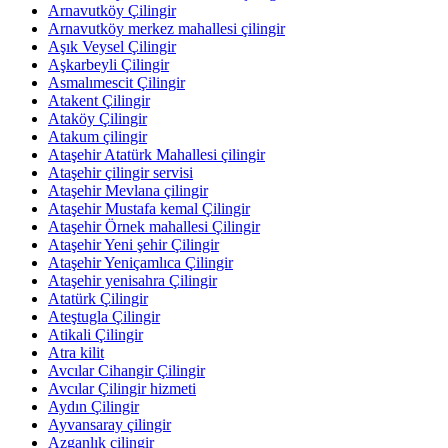
Arnavutköy Çilingir
Arnavutköy merkez mahallesi çilingir
Aşık Veysel Çilingir
Aşkarbeyli Çilingir
Asmalımescit Çilingir
Atakent Çilingir
Ataköy Çilingir
Atakum çilingir
Ataşehir Atatürk Mahallesi çilingir
Ataşehir çilingir servisi
Ataşehir Mevlana çilingir
Ataşehir Mustafa kemal Çilingir
Ataşehir Örnek mahallesi Çilingir
Ataşehir Yeni şehir Çilingir
Ataşehir Yeniçamlıca Çilingir
Ataşehir yenisahra Çilingir
Atatürk Çilingir
Ateştugla Çilingir
Atikali Çilingir
Atra kilit
Avcılar Cihangir Çilingir
Avcılar Çilingir hizmeti
Aydın Çilingir
Ayvansaray çilingir
Azganlık çilingir