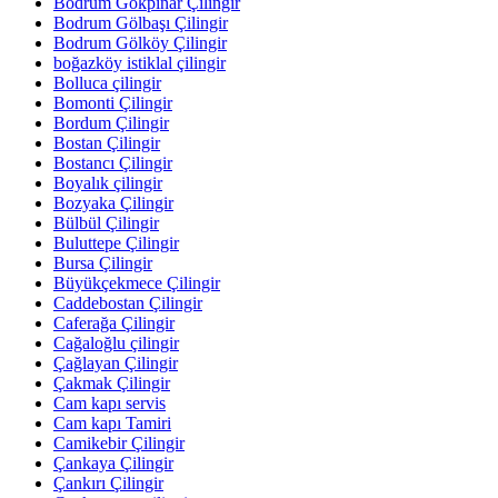
Bodrum Gökpınar Çilingir
Bodrum Gölbaşı Çilingir
Bodrum Gölköy Çilingir
boğazköy istiklal çilingir
Bolluca çilingir
Bomonti Çilingir
Bordum Çilingir
Bostan Çilingir
Bostancı Çilingir
Boyalık çilingir
Bozyaka Çilingir
Bülbül Çilingir
Buluttepe Çilingir
Bursa Çilingir
Büyükçekmece Çilingir
Caddebostan Çilingir
Caferağa Çilingir
Cağaloğlu çilingir
Çağlayan Çilingir
Çakmak Çilingir
Cam kapı servis
Cam kapı Tamiri
Camikebir Çilingir
Çankaya Çilingir
Çankırı Çilingir