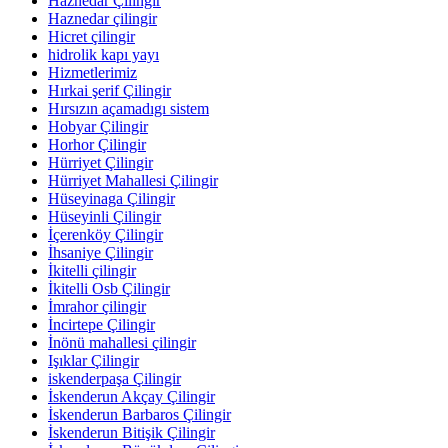
Haznedar Çilingir
Haznedar çilingir
Hicret çilingir
hidrolik kapı yayı
Hizmetlerimiz
Hırkai şerif Çilingir
Hırsızın açamadıgı sistem
Hobyar Çilingir
Horhor Çilingir
Hürriyet Çilingir
Hürriyet Mahallesi Çilingir
Hüseyinaga Çilingir
Hüseyinli Çilingir
İçerenköy Çilingir
İhsaniye Çilingir
İkitelli çilingir
İkitelli Osb Çilingir
İmrahor çilingir
İncirtepe Çilingir
İnönü mahallesi çilingir
Işıklar Çilingir
iskenderpaşa Çilingir
İskenderun Akçay Çilingir
İskenderun Barbaros Çilingir
İskenderun Bitişik Çilingir