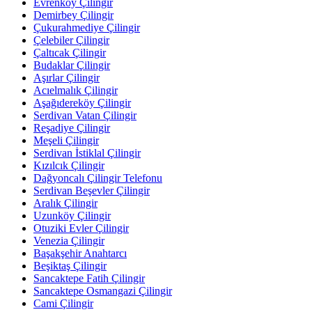
Evrenköy Çilingir
Demirbey Çilingir
Çukurahmediye Çilingir
Çelebiler Çilingir
Çaltıcak Çilingir
Budaklar Çilingir
Aşırlar Çilingir
Acıelmalık Çilingir
Aşağıdereköy Çilingir
Serdivan Vatan Çilingir
Reşadiye Çilingir
Meşeli Çilingir
Serdivan İstiklal Çilingir
Kızılcık Çilingir
Dağyoncalı Çilingir Telefonu
Serdivan Beşevler Çilingir
Aralık Çilingir
Uzunköy Çilingir
Otuziki Evler Çilingir
Venezia Çilingir
Başakşehir Anahtarcı
Beşiktaş Çilingir
Sancaktepe Fatih Çilingir
Sancaktepe Osmangazi Çilingir
Cami Çilingir