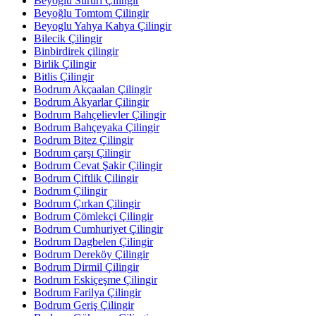
Beyoglu Sururi Çilingir
Beyoğlu Tomtom Çilingir
Beyoglu Yahya Kahya Çilingir
Bilecik Çilingir
Binbirdirek çilingir
Birlik Çilingir
Bitlis Çilingir
Bodrum Akçaalan Çilingir
Bodrum Akyarlar Çilingir
Bodrum Bahçelievler Çilingir
Bodrum Bahçeyaka Çilingir
Bodrum Bitez Çilingir
Bodrum çarşı Çilingir
Bodrum Cevat Şakir Çilingir
Bodrum Çiftlik Çilingir
Bodrum Çilingir
Bodrum Çırkan Çilingir
Bodrum Çömlekçi Çilingir
Bodrum Cumhuriyet Çilingir
Bodrum Dagbelen Çilingir
Bodrum Dereköy Çilingir
Bodrum Dirmil Çilingir
Bodrum Eskiçeşme Çilingir
Bodrum Farilya Çilingir
Bodrum Geriş Çilingir