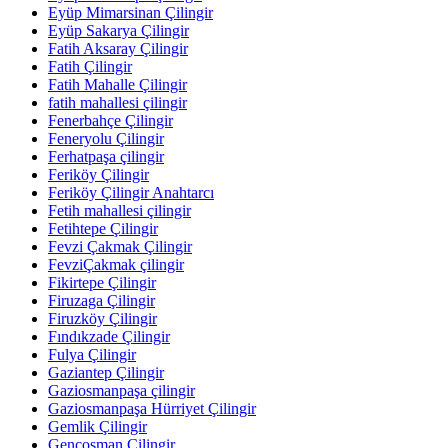
Eyüp Mimarsinan Çilingir
Eyüp Sakarya Çilingir
Fatih Aksaray Çilingir
Fatih Çilingir
Fatih Mahalle Çilingir
fatih mahallesi çilingir
Fenerbahçe Çilingir
Feneryolu Çilingir
Ferhatpaşa çilingir
Feriköy Çilingir
Feriköy Çilingir Anahtarcı
Fetih mahallesi çilingir
Fetihtepe Çilingir
Fevzi Çakmak Çilingir
FevziÇakmak çilingir
Fikirtepe Çilingir
Firuzaga Çilingir
Firuzköy Çilingir
Fındıkzade Çilingir
Fulya Çilingir
Gaziantep Çilingir
Gaziosmanpaşa çilingir
Gaziosmanpaşa Hürriyet Çilingir
Gemlik Çilingir
Gençosman Çilingir