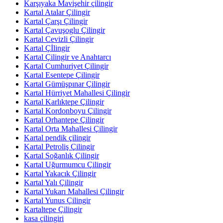
Karşıyaka Mavişehir çilingir
Kartal Atalar Çilingir
Kartal Çarşı Çilingir
Kartal Çavuşoglu Çilingir
Kartal Cevizli Çilingir
Kartal Çİlingir
Kartal Çilingir ve Anahtarcı
Kartal Cumhuriyet Çilingir
Kartal Esentepe Çilingir
Kartal Gümüşpınar Çilingir
Kartal Hürriyet Mahallesi Çilingir
Kartal Karlıktepe Çilingir
Kartal Kordonboyu Çilingir
Kartal Orhantepe Çilingir
Kartal Orta Mahallesi Çilingir
Kartal pendik çilingir
Kartal Petroliş Çilingir
Kartal Soğanlık Çilingir
Kartal Uğurmumcu Çilingir
Kartal Yakacık Çilingir
Kartal Yalı Çilingir
Kartal Yukarı Mahallesi Çilingir
Kartal Yunus Çilingir
Kartaltepe Çilingir
kasa çilingiri