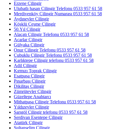
Erzene Çilingir
Ulubatlı hasan Çilingir Telefonu 0533 957 61 58
Merdivenköy Çilingir Numarası 0533 957 61 58
Aydınevler Çilingir
Köşklü Çeşme Çilingir
50.Yıl Çilingir
Alaçatı Çilingir Telefonu 0533 957 61 58
Acarlar Çilingir
Gülyaka Çilingir
Onur Çilingir Telefonu 0533 957 61 58
Çubuklu Çilingir Telefonu 0533 957 61 58
Karlıktepe Çilingir telefonu 0533 957 61 58
Adil Çilingir
Kırmızı Toprak Çilingir
Esatpaşa Çilingir
Pınarbaşı Çilingir
Dikilitaş Çilingir
Zümrütevler Çilingir
Güzeltepe Anahtarcı
Mithatpaşa Çilingir Telefonu 0533 957 61 58
Yıldızevler Çilingir
Sarıgöl Çilingir telefonu 0533 957 61 58
Serdivan Esentepe Çilingir
Atatürk Çilingir
Sultanselim Çilingir