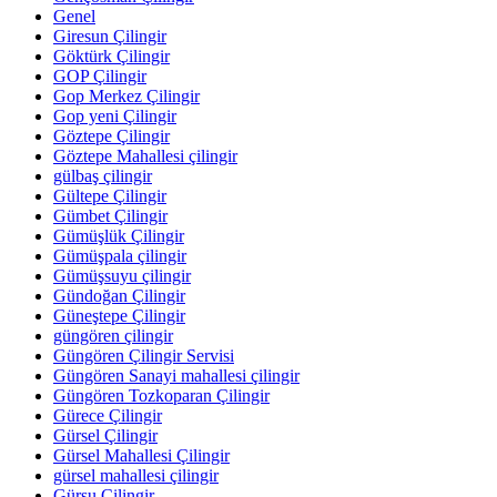
Genel
Giresun Çilingir
Göktürk Çilingir
GOP Çilingir
Gop Merkez Çilingir
Gop yeni Çilingir
Göztepe Çilingir
Göztepe Mahallesi çilingir
gülbaş çilingir
Gültepe Çilingir
Gümbet Çilingir
Gümüşlük Çilingir
Gümüşpala çilingir
Gümüşsuyu çilingir
Gündoğan Çilingir
Güneştepe Çilingir
güngören çilingir
Güngören Çilingir Servisi
Güngören Sanayi mahallesi çilingir
Güngören Tozkoparan Çilingir
Gürece Çilingir
Gürsel Çilingir
Gürsel Mahallesi Çilingir
gürsel mahallesi çilingir
Gürsu Çilingir