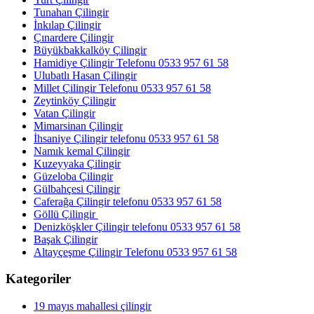
Tunahan Çilingir
İnkılap Çilingir
Çınardere Çilingir
Büyükbakkalköy Çilingir
Hamidiye Çilingir Telefonu 0533 957 61 58
Ulubatlı Hasan Çilingir
Millet Çilingir Telefonu 0533 957 61 58
Zeytinköy Çilingir
Vatan Çilingir
Mimarsinan Çilingir
İhsaniye Çilingir telefonu 0533 957 61 58
Namık kemal Çilingir
Kuzeyyaka Çilingir
Güzeloba Çilingir
Gülbahçesi Çilingir
Caferağa Çilingir telefonu 0533 957 61 58
Göllü Çilingir
Denizköşkler Çilingir telefonu 0533 957 61 58
Başak Çilingir
Altayçeşme Çilingir Telefonu 0533 957 61 58
Kategoriler
19 mayıs mahallesi çilingir