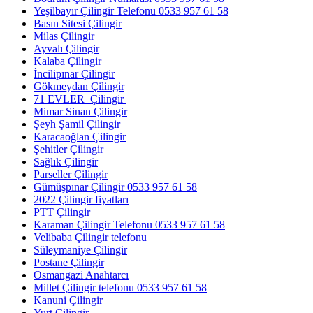
Yeşilbayır Çilingir Telefonu 0533 957 61 58
Basın Sitesi Çilingir
Milas Çilingir
Ayvalı Çilingir
Kalaba Çilingir
İncilipınar Çilingir
Gökmeydan Çilingir
71 EVLER Çilingir
Mimar Sinan Çilingir
Şeyh Şamil Çilingir
Karacaoğlan Çilingir
Şehitler Çilingir
Sağlık Çilingir
Parseller Çilingir
Gümüşpınar Çilingir 0533 957 61 58
2022 Çilingir fiyatları
PTT Çilingir
Karaman Çilingir Telefonu 0533 957 61 58
Velibaba Çilingir telefonu
Süleymaniye Çilingir
Postane Çilingir
Osmangazi Anahtarcı
Millet Çilingir telefonu 0533 957 61 58
Kanuni Çilingir
Yurt Çilingir