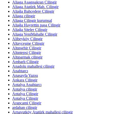
Aliaga Aşagışakran Çilingir
Aliaga Atatürk Mah. Çilingir
Aliağa Bahçedere Çilingir
Aliaga çilingir
Aliaga Çilingir kurumsal
Aliağa Hayrettin paşa Çilingir
Aliağa Siteler Çilingir
Aliaga YeniMahalle Çilingir
Alibeyköy Çilingir
Altayçeşme Çilingir
Altınşehir Çilingir
Altıntepsi Çilingir
Altıparmak çilingir
Ambarlı Çilingir
Anadolu mahallesi çilingir
Anahtarcı
Anasayfa Yazısı
Ankara Çilingir
Antalya Anahtarcı
Antalya çilingir
Antalya Çilingir
Antalya Çilingir
Arapcami Çilingir
ardahan çilingir
Arnavutköy Atatürk mahallesi çilingir