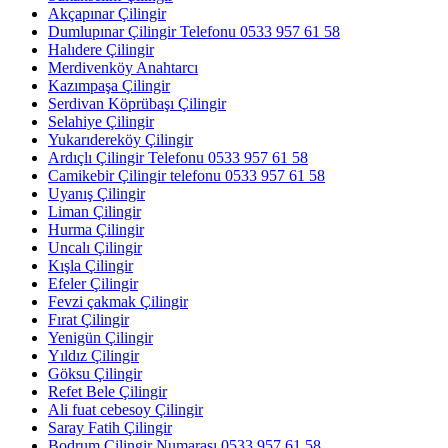
Akçapınar Çilingir
Dumlupınar Çilingir Telefonu 0533 957 61 58
Halıdere Çilingir
Merdivenköy Anahtarcı
Kazımpaşa Çilingir
Serdivan Köprübaşı Çilingir
Selahiye Çilingir
Yukarıdereköy Çilingir
Ardıçlı Çilingir Telefonu 0533 957 61 58
Camikebir Çilingir telefonu 0533 957 61 58
Uyanış Çilingir
Liman Çilingir
Hurma Çilingir
Uncalı Çilingir
Kışla Çilingir
Efeler Çilingir
Fevzi çakmak Çilingir
Fırat Çilingir
Yenigün Çilingir
Yıldız Çilingir
Göksu Çilingir
Refet Bele Çilingir
Ali fuat cebesoy Çilingir
Saray Fatih Çilingir
Bodrum Çilingir Numarası 0533 957 61 58