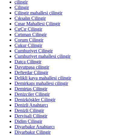
çilingir
Çilingir
Çilingir mahallesi çilingir
Çıksalın Çilingir
Çınar Mahallesi Çilingir
ÇırÇır Çilingir
Cırtıman Çilingir
Çorum Çilingir
Çukur Çilingir
Cumhuriyet Çilingir
Cumhuriyet mahallesi çilingir
Datça Çilingir
Davutpaşa çilingir
Defterdar Çilingir
Delikli kaya mahallesi çilingir
Demirkapı mahallesi çilingir
Demirtaş Çilingir
Denizciler Çilingir
Denizköşkler Çilingir
Denizli Anahtarcı
Denizli Çilingir
Dervişali Çilingir
Didim Çilingir
Diyarbakır Anahtarcı
Diyarbakır Çilingir