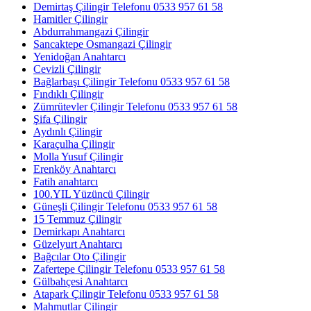
Demirtaş Çilingir Telefonu 0533 957 61 58
Hamitler Çilingir
Abdurrahmangazi Çilingir
Sancaktepe Osmangazi Çilingir
Yenidoğan Anahtarcı
Cevizli Çilingir
Bağlarbaşı Çilingir Telefonu 0533 957 61 58
Fındıklı Çilingir
Zümrütevler Çilingir Telefonu 0533 957 61 58
Şifa Çilingir
Aydınlı Çilingir
Karaçulha Çilingir
Molla Yusuf Çilingir
Erenköy Anahtarcı
Fatih anahtarcı
100.YIL Yüzüncü Çilingir
Güneşli Çilingir Telefonu 0533 957 61 58
15 Temmuz Çilingir
Demirkapı Anahtarcı
Güzelyurt Anahtarcı
Bağcılar Oto Çilingir
Zafertepe Çilingir Telefonu 0533 957 61 58
Gülbahçesi Anahtarcı
Atapark Çilingir Telefonu 0533 957 61 58
Mahmutlar Çilingir