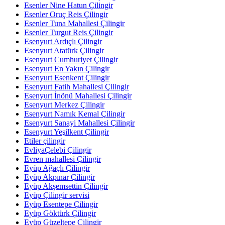
Esenler Nine Hatun Çilingir
Esenler Oruç Reis Çilingir
Esenler Tuna Mahallesi Çilingir
Esenler Turgut Reis Çilingir
Esenyurt Ardıçlı Çilingir
Esenyurt Atatürk Çilingir
Esenyurt Cumhuriyet Çilingir
Esenyurt En Yakın Çilingir
Esenyurt Esenkent Çilingir
Esenyurt Fatih Mahallesi Çilingir
Esenyurt İnönü Mahallesi Çilingir
Esenyurt Merkez Çilingir
Esenyurt Namık Kemal Çilingir
Esenyurt Sanayi Mahallesi Çilingir
Esenyurt Yeşilkent Çilingir
Etiler çilingir
EvliyaÇelebi Çilingir
Evren mahallesi Çilingir
Eyüp Ağaçlı Çilingir
Eyüp Akpınar Çilingir
Eyüp Akşemsettin Çilingir
Eyüp Çilingir servisi
Eyüp Esentepe Çilingir
Eyüp Göktürk Çilingir
Eyüp Güzeltepe Çilingir