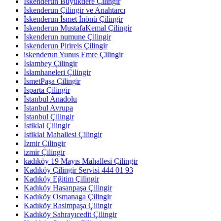
İskenderun Büyükdere Çilingir
İskenderun Çilingir ve Anahtarcı
İskenderun İsmet İnönü Çilingir
İskenderun MustafaKemal Çilingir
İskenderun numune Çilingir
İskenderun Pirireis Çilingir
iskenderun Yunus Emre Çilingir
İslambey Çilingir
İslamhaneleri Çilingir
İsmetPaşa Çilingir
Isparta Çilingir
İstanbul Anadolu
İstanbul Avrupa
İstanbul Çilingir
İstiklal Çilingir
İstiklal Mahallesi Çilingir
İzmir Çilingir
izmir Çilingir
kadıköy 19 Mayıs Mahallesi Çilingir
Kadıköy Çilingir Servisi 444 01 93
Kadıköy Eğitim Çilingir
Kadıköy Hasanpaşa Çilingir
Kadıköy Osmanaga Çilingir
Kadıköy Rasimpaşa Çilingir
Kadıköy Sahrayıcedit Çilingir