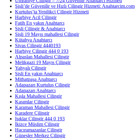
Ümraniye Çilingir – 7/24 Güvenilir Anahtarcı Hizmeti
Şişli’de Güvenilir ve Hızlı Çilingir Hizmeti: Anahtarcim.com
Kurtuluş’ta Yenilikçi Çilingir Hizmeti
Harbiye Acil Çilingir
Fatih En yakın Anahtarcı
Şişli Çilingir & Anahtarcı
Şişli 19 Mayıs mahallesi Çilingir
Kütahya Anahtarcı
Sivas Çilingir 4440193
Harbiye Çilingir 444 0 193
Alpaslan Mahallesi Çilingir
Melikgazi 19 Mayıs Çilingir
Yahyalı Çilingir
Şişli En yakın Anahtarcı
Mithatpaşa Anahtarcı
Adapazarı Kurtuluş Çilingir
Adapazarı Anahtarcı
Kışla Mahallesi Çilingir
Kasımlar Çilingir
Karaman Mahallesi Çilingir
Karadere Çilingir
Işıklar Çilingir 444 0 193
İkizce Müslim Çilingir
Hacıramazanlar Çilingir
Güneşler Merkez Çilingir