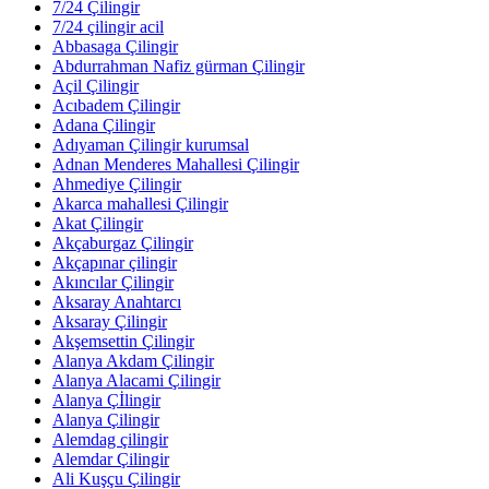
7/24 Çilingir
7/24 çilingir acil
Abbasaga Çilingir
Abdurrahman Nafiz gürman Çilingir
Açil Çilingir
Acıbadem Çilingir
Adana Çilingir
Adıyaman Çilingir kurumsal
Adnan Menderes Mahallesi Çilingir
Ahmediye Çilingir
Akarca mahallesi Çilingir
Akat Çilingir
Akçaburgaz Çilingir
Akçapınar çilingir
Akıncılar Çilingir
Aksaray Anahtarcı
Aksaray Çilingir
Akşemsettin Çilingir
Alanya Akdam Çilingir
Alanya Alacami Çilingir
Alanya Çİlingir
Alanya Çilingir
Alemdag çilingir
Alemdar Çilingir
Ali Kuşçu Çilingir