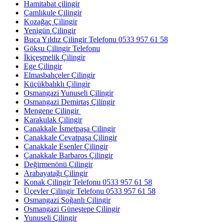
Hamitabat çilingir
Çamlıkule Çilingir
Kozağaç Çilingir
Yenigün Çilingir
Buca Yıldız Çilingir Telefonu 0533 957 61 58
Göksu Çilingir Telefonu
İkiçeşmelik Çilingir
Ege Çilingir
Elmasbahçeler Çilingir
Küçükbalıklı Çilingir
Osmangazi Yunuseli Çilingir
Osmangazi Demirtaş Çilingir
Mengene Çilingir
Karakulak Çilingir
Çanakkale İsmetpaşa Çilingir
Çanakkale Cevatpaşa Çilingir
Çanakkale Esenler Çilingir
Çanakkale Barbaros Çilingir
Değirmenönü Çilingir
Arabayatağı Çilingir
Konak Çilingir Telefonu 0533 957 61 58
Üçevler Çilingir Telefonu 0533 957 61 58
Osmangazi Soğanlı Çilingir
Osmangazi Güneştepe Çilingir
Yunuseli Çilingir