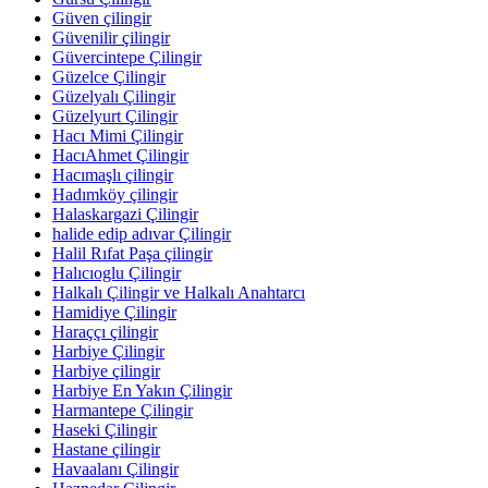
Güven çilingir
Güvenilir çilingir
Güvercintepe Çilingir
Güzelce Çilingir
Güzelyalı Çilingir
Güzelyurt Çilingir
Hacı Mimi Çilingir
HacıAhmet Çilingir
Hacımaşlı çilingir
Hadımköy çilingir
Halaskargazi Çilingir
halide edip adıvar Çilingir
Halil Rıfat Paşa çilingir
Halıcıoglu Çilingir
Halkalı Çilingir ve Halkalı Anahtarcı
Hamidiye Çilingir
Haraççı çilingir
Harbiye Çilingir
Harbiye çilingir
Harbiye En Yakın Çilingir
Harmantepe Çilingir
Haseki Çilingir
Hastane çilingir
Havaalanı Çilingir