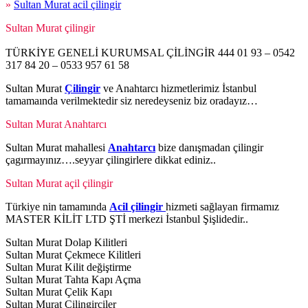
»
Sultan Murat acil çilingir
Sultan Murat çilingir
TÜRKİYE GENELİ KURUMSAL ÇİLİNGİR 444 01 93 – 0542
317 84 20 – 0533 957 61 58
Sultan Murat
Çilingir
ve Anahtarcı hizmetlerimiz İstanbul
tamamaında verilmektedir siz neredeyseniz biz oradayız…
Sultan Murat Anahtarcı
Sultan Murat mahallesi
Anahtarcı
bize danışmadan çilingir
çagırmayınız….seyyar çilingirlere dikkat ediniz..
Sultan Murat açil çilingir
Türkiye nin tamamında
Acil çilingir
hizmeti sağlayan firmamız
MASTER KİLİT LTD ŞTİ merkezi İstanbul Şişlidedir..
Sultan Murat Dolap Kilitleri
Sultan Murat Çekmece Kilitleri
Sultan Murat Kilit değiştirme
Sultan Murat Tahta Kapı Açma
Sultan Murat Çelik Kapı
Sultan Murat Çilingirciler