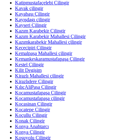
Katipmustafaçelebi Çilingir
Kavak çilingir
Kayabaşı Çilingir
Kayışdagı çilingir
Kayseri Çilingir
Kazım Karabekir Çilingir
Kazım Karabekir Mahallesi Çilingir
Kazımkarabekir Mahallesi çilingir
Keçecipiri Çilingir
Kemalpaşa Mahallesi çilingir
Kemankeşkaramustafapaşa Çilingir
Kestel Çilingir
Kilit Degişim
Kirazlı Mahallesi çilingir
Kirazlıdere Çilingir
KılıçAliPaşa Çilingir
Kocamustafapaşa Çilingir
Kocamustafapaşa çilingir
Kocasinan Çilingir
Kocatepe Çilingir
Koçullu Çilingir
Konak Çilingir
Konya Anahtarcı
Konya Çilingir
Koşuyolu Çilingir