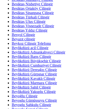
Beşiktaş Nisbetiye Çilingir
Beşiktaş Ortaköy Çilingir
Beşiktaş Sinanpaşa Çilingir
Beşiktaş Türkali Çilingir
Beşiktaş Ulus Çilingir
Beşiktaş Vişnezade Çilingir
Beşiktaş Yıldız Çilingir
Beşyol Çilingir
Beyazıt çilingir
Beykoz Çilingir Telefonu
Beylikdüzü acil Çilingir
Beylikdüzü Adnankahveci Çilingir
Beylikdüzü Barış Çilingir
Beylikdüzü Büyükşehir Çilingir
Beylikdüzü Cumhuriyet Çilingir
Beylikdüzü Dereağzı Çilingir
Beylikdüzü Gürpınar Çilingir
Beylikdüzü Kavaklı Çilingir
Beylikdüzü Marmara Çilingir
Beylikdüzü Sahil Çilingir
Beylikdüzü Yakuplu Çilingir
Beyoğlu Çilingir
Beyoglu Gümüşsuyu Çilingir
Beyoglu Şahkulu Çilingir