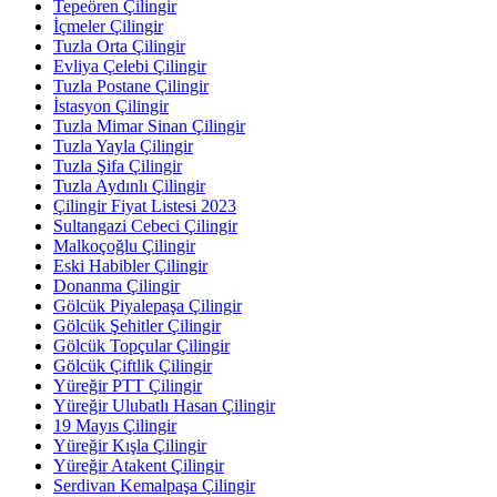
Tepeören Çilingir
İçmeler Çilingir
Tuzla Orta Çilingir
Evliya Çelebi Çilingir
Tuzla Postane Çilingir
İstasyon Çilingir
Tuzla Mimar Sinan Çilingir
Tuzla Yayla Çilingir
Tuzla Şifa Çilingir
Tuzla Aydınlı Çilingir
Çilingir Fiyat Listesi 2023
Sultangazi Cebeci Çilingir
Malkoçoğlu Çilingir
Eski Habibler Çilingir
Donanma Çilingir
Gölcük Piyalepaşa Çilingir
Gölcük Şehitler Çilingir
Gölcük Topçular Çilingir
Gölcük Çiftlik Çilingir
Yüreğir PTT Çilingir
Yüreğir Ulubatlı Hasan Çilingir
19 Mayıs Çilingir
Yüreğir Kışla Çilingir
Yüreğir Atakent Çilingir
Serdivan Kemalpaşa Çilingir