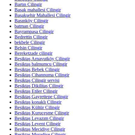
Bartın Çilingir
Başak mahallesi Çilingir
Başakşehir Mahallesi Çilingir
Basınköy Çilingir
batman Çilingir
Bayrampaşa Çilingir
Bedrettin Çilingir
bekbele Çilingir
Belsin Çilingir
Bereketzade çilingir
Beşiktaş Arnavutköy Çilingir
Beşiktaş balmumcu Çilingir
Beşiktaş Bebek Çilingir
Beşiktaş Cihannuma Çilingir
Beşiktaş Çilingir servisi
Beşiktaş Dikilitaş Çilingir
Beşiktaş Etiler Çilingir
Beşiktaş Gayrettepe Çilingir
Beşiktaş konaklı Çilingir
Beşiktaş Kültür Çilingir
Beşiktaş Kuruçeşme Çilingir
Beşiktaş Levazım Çilingir
Beşiktaş Levent Çilingir
Beşiktaş Mecidiye Çilingir
Beşiktaş Muradiye Çilingir