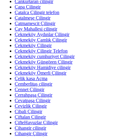
Cankurtaran çilingir
Çapa Çilingir
Çatalca Çilingir telefon
Çatalmeşe Çilingir
Çatmamescit Çilingir
Çay Mahallesi çilingir
Çekmeköy Aydınlar Çilingir
Çekmeköy Çamlık Çilingir
Çekmeköy Çilingir
Çekmeköy Çilingir Telefon
Çekmeköy cumhuriyet Çilingir
Çekmeköy Güngören Çilingir
Çekmeköy Hamidiye çilingir
Çekmeköy Ömerli Çilingir
Çelik kasa Açma
Çemberlitaş çilingir
Cennet Çilingir
Cerrahpaşa Çilingir
Cevatpaşa Çilingir
Cevizlik Çilingir
Cibali Çilingir
Çiftalan Çilingir
ÇifteHavuzlar Çilingir
Cihangir çilingir
Cihangir Çilingir