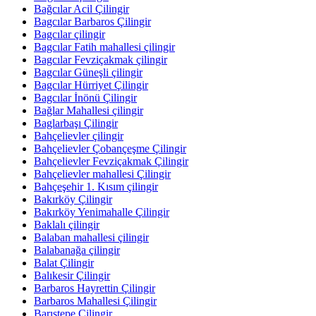
Bağcılar Acil Çilingir
Bagcılar Barbaros Çilingir
Bagcılar çilingir
Bagcılar Fatih mahallesi çilingir
Bagcılar Fevziçakmak çilingir
Bagcılar Güneşli çilingir
Bagcılar Hürriyet Çilingir
Bagcılar İnönü Çilingir
Bağlar Mahallesi çilingir
Baglarbaşı Çilingir
Bahçelievler çilingir
Bahçelievler Çobançeşme Çilingir
Bahçelievler Fevziçakmak Çilingir
Bahçelievler mahallesi Çilingir
Bahçeşehir 1. Kısım çilingir
Bakırköy Çilingir
Bakırköy Yenimahalle Çilingir
Baklalı çilingir
Balaban mahallesi çilingir
Balabanağa çilingir
Balat Çilingir
Balıkesir Çilingir
Barbaros Hayrettin Çilingir
Barbaros Mahallesi Çilingir
Barıştepe Çilingir