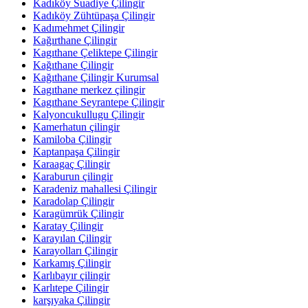
Kadıköy Suadiye Çilingir
Kadıköy Zühtüpaşa Çilingir
Kadımehmet Çilingir
Kağırthane Çilingir
Kagıthane Çeliktepe Çilingir
Kağıthane Çilingir
Kağıthane Çilingir Kurumsal
Kagıthane merkez çilingir
Kagıthane Seyrantepe Çilingir
Kalyoncukullugu Çilingir
Kamerhatun çilingir
Kamiloba Çilingir
Kaptanpaşa Çilingir
Karaagaç Çilingir
Karaburun çilingir
Karadeniz mahallesi Çilingir
Karadolap Çilingir
Karagümrük Çilingir
Karatay Çilingir
Karayılan Çilingir
Karayolları Çilingir
Karkamış Çilingir
Karlıbayır çilingir
Karlıtepe Çilingir
karşıyaka Çilingir