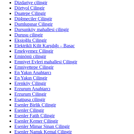
Dizdariye çilingir
Dörtyol Çilingir
Duatepe Çilingir
Düğmeciler Çilingir
Dumlupınar Çilingir
Dursunköy mahallesi çilingir
Durusu çilingir
Ekşioğlu Çilingir
Elektrikli Kilit Karşılığı – Basaç
Emekyemez Çilingir
Eminönü çilingir
Emniyet Evleri mahallesi Çilingir
Emniyettepe Çilingir
En Yakın Anahtarcı
En Yakın Çilingir
Erenköy Çilingir
Erzurum Anahtarcı
Erzurum Çilingir
Esatpaşa çilingir
Esenler Birlik Çilingir
Esenler Çilingir
Esenler Fatih Çilingir
Esenler Kemer Çilingir
Esenler Mimar Sinan Çilingir
Esenler Namık Kemal Çilingir