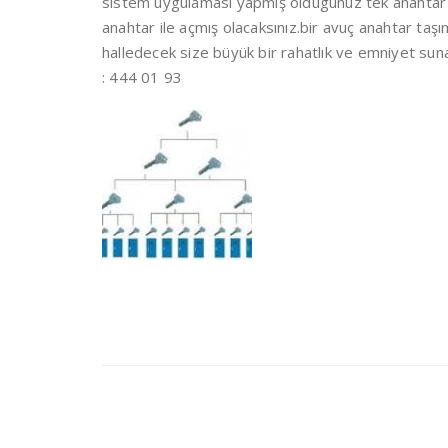
sistem uygulaması yapmış oldugunuz tek anahtar ile 
anahtar ile açmış olacaksınız.bir avuç anahtar taşı
halledecek size büyük bir rahatlık ve emniyet suna
: 444 01 93