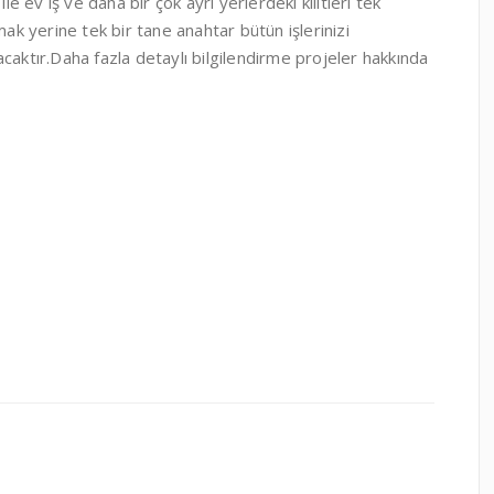
ev iş ve daha bir çok ayrı yerlerdeki kilitleri tek
mak yerine tek bir tane anahtar bütün işlerinizi
caktır.Daha fazla detaylı bilgilendirme projeler hakkında