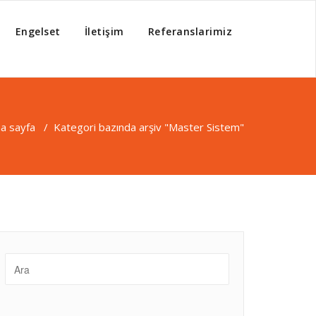
Engelset
İletişim
Referanslarimiz
a sayfa
/
Kategori bazında arşiv "Master Sistem"