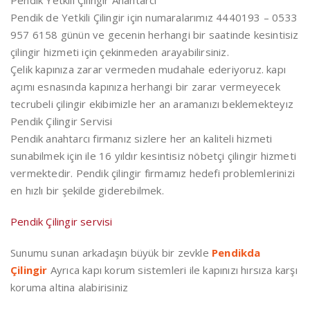
Pendik Yetkili Çilingir Anahtarcı
Pendik de Yetkili Çilingir için numaralarımız 4440193 – 0533
957 6158 günün ve gecenin herhangi bir saatinde kesintisiz
çilingir hizmeti için çekinmeden arayabilirsiniz.
Çelik kapınıza zarar vermeden mudahale ederiyoruz. kapı
açımı esnasında kapınıza herhangi bir zarar vermeyecek
tecrubeli çilingir ekibimizle her an aramanızı beklemekteyız
Pendik Çilingir Servisi
Pendik anahtarcı firmanız sizlere her an kaliteli hizmeti
sunabilmek için ile 16 yıldır kesintisiz nöbetçi çilingir hizmeti
vermektedir. Pendik çilingir firmamız hedefi problemlerinizi
en hızlı bir şekilde giderebilmek.
Pendik Çilingir servisi
Sunumu sunan arkadaşın büyük bir zevkle
Pendikda
Çilingir
Ayrıca kapı korum sistemleri ile kapınızı hırsıza karşı
koruma altina alabirisiniz