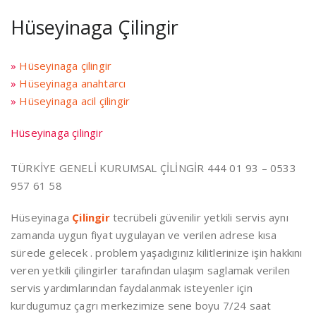
Hüseyinaga Çilingir
»
Hüseyinaga çilingir
»
Hüseyinaga anahtarcı
»
Hüseyinaga acil çilingir
Hüseyinaga çilingir
TÜRKİYE GENELİ KURUMSAL ÇİLİNGİR 444 01 93 – 0533
957 61 58
Hüseyinaga
Çilingir
tecrübeli güvenilir yetkili servis aynı
zamanda uygun fiyat uygulayan ve verilen adrese kısa
sürede gelecek . problem yaşadıgınız kilitlerinize işin hakkını
veren yetkili çilingirler tarafından ulaşım saglamak verilen
servis yardımlarından faydalanmak isteyenler için
kurdugumuz çagrı merkezimize sene boyu 7/24 saat