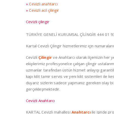
»
Cevizli anahtarcı
»
Cevizli acil çilingir
Cevizli çilingir
TÜRKİYE GENELİ KURUMSAL ÇİLİNGİR 444 01 93
Kartal Cevizli Çilingir hizmetlerimiz için numaral
Cevizli
Çilingir
ve Anahtarcı olarak ilçemizin her y
ekiplerimiz profesyonelce çalışan çilingir ustalarım
uzmanlar tarafından üstün hizmet anlayışı garantili 
kapı kilit tamir servis ve yeni kilit sistemleri ile
duyarız sizlerin sadece yapmanız gereken olay bi
gerçekleşmektedir.
Cevizli Anahtarcı
KARTAL Cevizli mahallesi
Anahtarcı
ile işinde pr