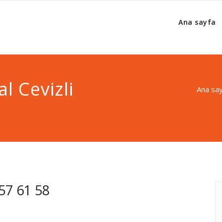
Ana sayfa
al Cevizli
Ana sa
957 61 58