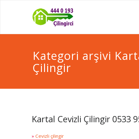
Kategori arşivi Kart
Çilingir
Kartal Cevizli Çilingir 0533 
»
Cevizli çilingir