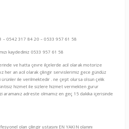
 – 0542 317 84 20 – 0533 957 61 58
arımızı kaydediniz 0533 957 61 58
erinde ve hatta çevre ilçelerde acil olarak motorize
ız her an acil olarak çilingir servislerimiz gece gündüz
ürünler ile verilmektedir . ne çeşit olursa olsun çelik
 kesintisiz hizmet ile sizlere hizmet vermekten gurur
zi aramanız adreste olmamız en geç 15 dakika içerisinde
ofesyonel olan çilingir ustasını EN YAKIN olanını