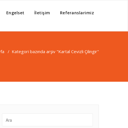
Engelset
İletişim
Referanslarimiz
yfa
/
Kategori bazında arşiv "Kartal Cevizli Çilingir"