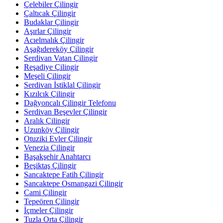
Çelebiler Çilingir
Çaltıcak Çilingir
Budaklar Çilingir
Aşırlar Çilingir
Acıelmalık Çilingir
Aşağıdereköy Çilingir
Serdivan Vatan Çilingir
Reşadiye Çilingir
Meşeli Çilingir
Serdivan İstiklal Çilingir
Kızılcık Çilingir
Dağyoncalı Çilingir Telefonu
Serdivan Beşevler Çilingir
Aralık Çilingir
Uzunköy Çilingir
Otuziki Evler Çilingir
Venezia Çilingir
Başakşehir Anahtarcı
Beşiktaş Çilingir
Sancaktepe Fatih Çilingir
Sancaktepe Osmangazi Çilingir
Cami Çilingir
Tepeören Çilingir
İçmeler Çilingir
Tuzla Orta Çilingir