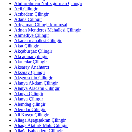
Abdurrahman Nafiz gürman Çilingir
Açil Çilingir
Acıbadem Çilingir
Adana Çilingir
Adıyaman Çilingir kurumsal
Adnan Menderes Mahallesi Çilingir
Ahmediye Çilingir
Akarca mahallesi Çilingir
Akat Çilingir
Akçaburgaz Çilingir
Akçapınar çilingir
Akıncılar Çilingir
Aksaray Anahtarcı
Aksaray Çilingir
Akşemsettin Çilingir
Alanya Akdam Çilingir
Alanya Alacami Çilingir
Alanya Çİlingir
Alanya Çilingir
Alemdag çilingir
Alemdar Çilingir
Ali Kuşçu Çilingir
Aliaga Aşagışakran Çilingir
Aliaga Atatürk Mah. Çilingir
Aliağa Bahçedere Çilingir