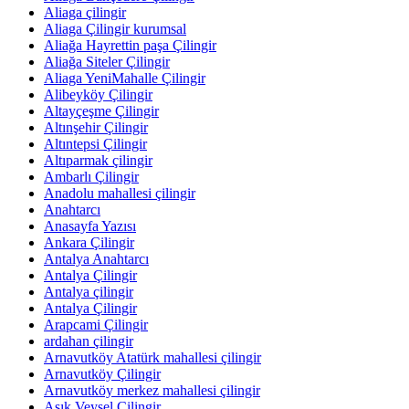
Aliaga çilingir
Aliaga Çilingir kurumsal
Aliağa Hayrettin paşa Çilingir
Aliağa Siteler Çilingir
Aliaga YeniMahalle Çilingir
Alibeyköy Çilingir
Altayçeşme Çilingir
Altınşehir Çilingir
Altıntepsi Çilingir
Altıparmak çilingir
Ambarlı Çilingir
Anadolu mahallesi çilingir
Anahtarcı
Anasayfa Yazısı
Ankara Çilingir
Antalya Anahtarcı
Antalya Çilingir
Antalya çilingir
Antalya Çilingir
Arapcami Çilingir
ardahan çilingir
Arnavutköy Atatürk mahallesi çilingir
Arnavutköy Çilingir
Arnavutköy merkez mahallesi çilingir
Aşık Veysel Çilingir