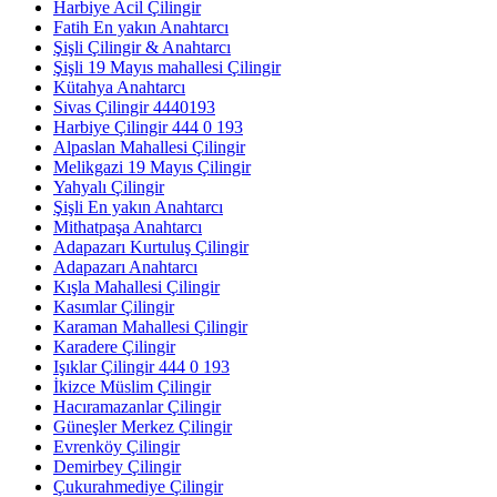
Harbiye Acil Çilingir
Fatih En yakın Anahtarcı
Şişli Çilingir & Anahtarcı
Şişli 19 Mayıs mahallesi Çilingir
Kütahya Anahtarcı
Sivas Çilingir 4440193
Harbiye Çilingir 444 0 193
Alpaslan Mahallesi Çilingir
Melikgazi 19 Mayıs Çilingir
Yahyalı Çilingir
Şişli En yakın Anahtarcı
Mithatpaşa Anahtarcı
Adapazarı Kurtuluş Çilingir
Adapazarı Anahtarcı
Kışla Mahallesi Çilingir
Kasımlar Çilingir
Karaman Mahallesi Çilingir
Karadere Çilingir
Işıklar Çilingir 444 0 193
İkizce Müslim Çilingir
Hacıramazanlar Çilingir
Güneşler Merkez Çilingir
Evrenköy Çilingir
Demirbey Çilingir
Çukurahmediye Çilingir