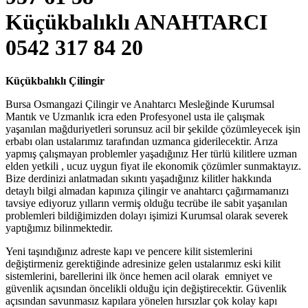
Küçükbalıklı ANAHTARCI
0542 317 84 20
Küçükbalıklı Çilingir
Bursa Osmangazi Çilingir ve Anahtarcı Mesleğinde Kurumsal
Mantık ve Uzmanlık icra eden Profesyonel usta ile çalışmak
yaşanılan mağduriyetleri sorunsuz acil bir şekilde çözümleyecek işin
erbabı olan ustalarımız tarafından uzmanca giderilecektir. Arıza
yapmış çalışmayan problemler yaşadığınız Her türlü kilitlere uzman
elden yetkili , ucuz uygun fiyat ile ekonomik çözümler sunmaktayız.
Bize derdinizi anlatmadan sıkıntı yaşadığınız kilitler hakkında
detaylı bilgi almadan kapınıza çilingir ve anahtarcı çağırmamanızı
tavsiye ediyoruz yılların vermiş olduğu tecrübe ile sabit yaşanılan
problemleri bildiğimizden dolayı işimizi Kurumsal olarak severek
yaptığımız bilinmektedir.
Yeni taşındığınız adreste kapı ve pencere kilit sistemlerini
değiştirmeniz gerektiğinde adresinize gelen ustalarımız eski kilit
sistemlerini, barellerini ilk önce hemen acil olarak emniyet ve
güvenlik açısından öncelikli olduğu için değiştirecektir. Güvenlik
açısından savunmasız kapılara yönelen hırsızlar çok kolay kapı