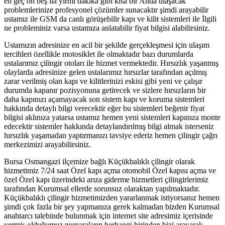
en geç on beş ila yirmi dakika gibi kısa bir Anda ulaşacak
problemlerinize profesyonel çözümler sunacaktır şimdi arayabilir
ustamız ile GSM da canlı görüşebilir kapı ve kilit sistemleri ile İlgili
ne probleminiz varsa ustamıza anlatabilir fiyat bilgisi alabilirsiniz.
Ustamızın adresinize en acil bir şekilde gerçekleşmesi için ulaşım
tercihleri özellikle motosiklet ile olmaktadır bazı durumlarda
ustalarımız çilingir otoları ile hizmet vermektedir. Hırsızlık yaşanmış
olaylarda adresinize gelen ustalarımız hırsızlar tarafından açılmış
zarar verilmiş olan kapı ve kilitlerinizi eskisi gibi yeni ve çalışır
durumda kapanır pozisyonuna getirecek ve sizlere hırsızların bir
daha kapınızı açamayacak son sistem kapı ve koruma sistemleri
hakkında detaylı bilgi verecektir eğer bu sistemleri beğenir fiyat
bilgisi aklınıza yatarsa ustamız hemen yeni sistemleri kapınıza monte
edecektir sistemler hakkında detaylandırılmış bilgi almak isterseniz
hırsızlık yaşamadan yaptırmanızı tavsiye ederiz hemen çilingir çağrı
merkezimizi arayabilirsiniz.
Bursa Osmangazi ilçemize bağlı Küçükbalıklı çilingir olarak
hizmetimiz 7/24 saat Özel kapı açma otomobil Özel kapısı açma ve
özel Özel kapı üzerindeki arıza giderme hizmetleri çilingirlerimiz
tarafından Kurumsal ellerde sorunsuz olaraktan yapılmaktadır.
Küçükbalıklı çilingir hizmetimizden yararlanmak istiyorsanız hemen
şimdi çok fazla bir şey yapmanıza gerek kalmadan bizden Kurumsal
anahtarcı talebinde bulunmak için internet site adresimiz içerisinde
vermiş olduğumuz numaraların herhangi birinden bizi arayarak