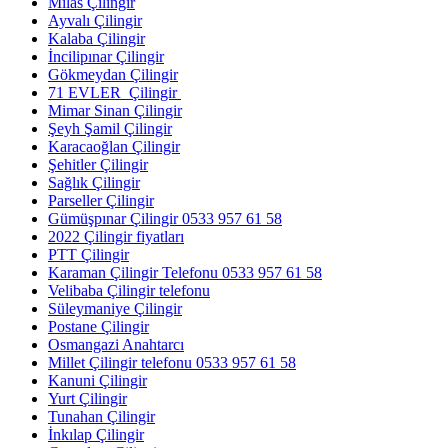
Milas Çilingir
Ayvalı Çilingir
Kalaba Çilingir
İncilipınar Çilingir
Gökmeydan Çilingir
71 EVLER Çilingir
Mimar Sinan Çilingir
Şeyh Şamil Çilingir
Karacaoğlan Çilingir
Şehitler Çilingir
Sağlık Çilingir
Parseller Çilingir
Gümüşpınar Çilingir 0533 957 61 58
2022 Çilingir fiyatları
PTT Çilingir
Karaman Çilingir Telefonu 0533 957 61 58
Velibaba Çilingir telefonu
Süleymaniye Çilingir
Postane Çilingir
Osmangazi Anahtarcı
Millet Çilingir telefonu 0533 957 61 58
Kanuni Çilingir
Yurt Çilingir
Tunahan Çilingir
İnkılap Çilingir