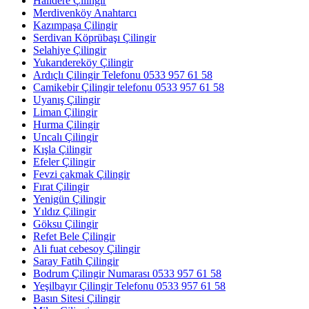
Halıdere Çilingir
Merdivenköy Anahtarcı
Kazımpaşa Çilingir
Serdivan Köprübaşı Çilingir
Selahiye Çilingir
Yukarıdereköy Çilingir
Ardıçlı Çilingir Telefonu 0533 957 61 58
Camikebir Çilingir telefonu 0533 957 61 58
Uyanış Çilingir
Liman Çilingir
Hurma Çilingir
Uncalı Çilingir
Kışla Çilingir
Efeler Çilingir
Fevzi çakmak Çilingir
Fırat Çilingir
Yenigün Çilingir
Yıldız Çilingir
Göksu Çilingir
Refet Bele Çilingir
Ali fuat cebesoy Çilingir
Saray Fatih Çilingir
Bodrum Çilingir Numarası 0533 957 61 58
Yeşilbayır Çilingir Telefonu 0533 957 61 58
Basın Sitesi Çilingir