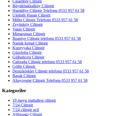
Çınardere Çilingir
Büyükbakkalköy Çilingir
Hamidiye Çilingir Telefonu 0533 957 61 58
Ulubatlı Hasan Çilingir
Millet Çilingir Telefonu 0533 957 61 58
Zeytinköy Çilingir
Vatan Çilingir
Mimarsinan Çilingir
İhsaniye Çilingir telefonu 0533 957 61 58
Namık kemal Çilingir
Kuzeyyaka Çilingir
Güzeloba Çilingir
Gülbahçesi Çilingir
Caferağa Çilingir telefonu 0533 957 61 58
Göllü Çilingir
Denizköşkler Çilingir telefonu 0533 957 61 58
Başak Çilingir
Altayçeşme Çilingir Telefonu 0533 957 61 58
Kategoriler
19 mayıs mahallesi çilingir
7/24 Çilingir
7/24 çilingir acil
Abbasaga Çilingir