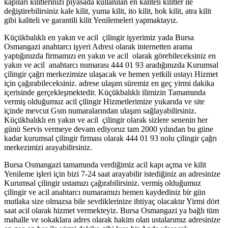
kapıları kilitlerinizi piyasada kullanılan en kaliteli kilitler ile
değiştirebilirsiniz kale kilit, yuma kilit, ito kilit, hok kilit, atra kilit
gibi kaliteli ve garantili kilit Yenilemeleri yapmaktayız.
Küçükbalıklı en yakın ve acil çilingir işyerimiz yada Bursa
Osmangazi anahtarcı işyeri Adresi olarak internetten arama
yaptığınızda firmamızı en yakın ve acil olarak görebileceksiniz en
yakın ve acil anahtarcı numarası 444 01 93 aradığınızda Kurumsal
çilingir çağrı merkezimize ulaşacak ve hemen yetkili ustayı Hizmet
için çağırabileceksiniz. adrese ulaşım süremiz en geç yirmi dakika
içerisinde gerçekleşmektedir. Küçükbalıklı ilimizin Tamamında
vermiş olduğumuz acil çilingir Hizmetlerimize yukarıda ve site
içinde mevcut Gsm numaralarından ulaşım sağlayabilirsiniz.
Küçükbalıklı en yakın ve acil çilingir olarak sizlere senenin her
günü Servis vermeye devam ediyoruz tam 2000 yılından bu güne
kadar kurumsal çilingir firması olarak 444 01 93 nolu çilingir çağrı
merkezimizi arayabilirsiniz.
Bursa Osmangazi tamamında verdiğimiz acil kapı açma ve kilit
Yenileme işleri için bizi 7-24 saat arayabilir istediğiniz an adresinize
Kurumsal çilingir ustamızı çağırabilirsiniz. vermiş olduğumuz
çilingir ve acil anahtarcı numaramızı hemen kaydediniz bir gün
mutlaka size olmazsa bile sevdiklerinize ihtiyaç olacaktır Yirmi dört
saat acil olarak hizmet vermekteyiz. Bursa Osmangazi ya bağlı tüm
mahalle ve sokaklara adres olarak hakim olan ustalarımız adresinize