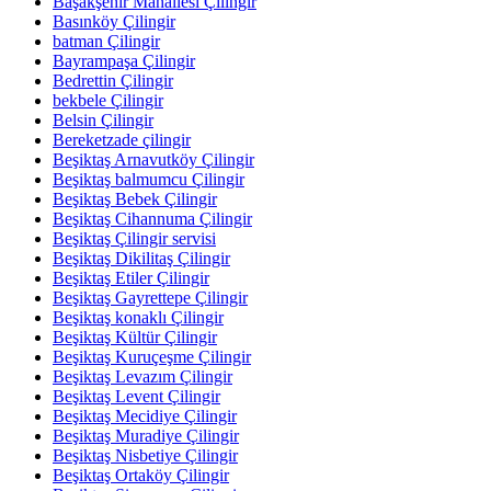
Başakşehir Mahallesi Çilingir
Basınköy Çilingir
batman Çilingir
Bayrampaşa Çilingir
Bedrettin Çilingir
bekbele Çilingir
Belsin Çilingir
Bereketzade çilingir
Beşiktaş Arnavutköy Çilingir
Beşiktaş balmumcu Çilingir
Beşiktaş Bebek Çilingir
Beşiktaş Cihannuma Çilingir
Beşiktaş Çilingir servisi
Beşiktaş Dikilitaş Çilingir
Beşiktaş Etiler Çilingir
Beşiktaş Gayrettepe Çilingir
Beşiktaş konaklı Çilingir
Beşiktaş Kültür Çilingir
Beşiktaş Kuruçeşme Çilingir
Beşiktaş Levazım Çilingir
Beşiktaş Levent Çilingir
Beşiktaş Mecidiye Çilingir
Beşiktaş Muradiye Çilingir
Beşiktaş Nisbetiye Çilingir
Beşiktaş Ortaköy Çilingir