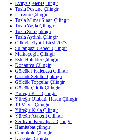
Evliya Çelebi Çilingir
Tuzla Postane Çilingir
İstasyon Çilingir
Tuzla Mimar Sinan Çilingir
Tuzla Yayla Çilingir
Tuzla Şifa Çilingir
Tuzla Aydınlı Çilingir
Çilingir Fiyat Listesi 2023
Sultangazi Cebeci Çilingir
Malkoçoğlu Çilingir
Eski Habibler Çilingir
Donanma Çilingir
Gölcük Piyalepaşa Çilingir
Gölcük Şehitler Çilingir
Gölcük Topçular Çilingir
Gölcük Çiftlik Çilingir
Yüreğir PTT Çilingir
Yüreğir Ulubatlı Hasan Çilingir
19 Mayıs Çilingir
Yüreğir Kışla Çilingir
Yüreğir Atakent Çilingir
Serdivan Kemalpaşa Çilingir
Hamitabat çilingir
Çamlıkule Çilingir
Kozağaç Çilingir