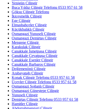
Yenigün Çilingir
Buca Yıldız Çilingir Telefonu 0533 957 61 58
Göksu Çilingir Telefonu
İkiçeşmelik Çilingir
Ege Çilingir
Elmasbahçeler Çilingir
Küçükbalıklı Çilingir
Osmangazi Yunuseli Çilingir
Osmangazi Demirtaş Çilingir
Mengene Çilingir
Karakulak Çilingir
Çanakkale İsmetpaşa Çilingir
Çanakkale Cevatpaşa Çilingir
Çanakkale Esenler Çilingir
Çanakkale Barbaros Çilingir
Değirmenönü Çilingir
Arabayatağı Çilingir
Konak Çilingir Telefonu 0533 957 61 58
Üçevler Çilingir Telefonu 0533 957 61 58
Osmangazi Soğanlı Çilingir
Osmangazi Güneştepe Çilingir
Yunuseli Çilingir
Demirtaş Çilingir Telefonu 0533 957 61 58
Hamitler Çilingir
Abdurrahmangazi Çilingir