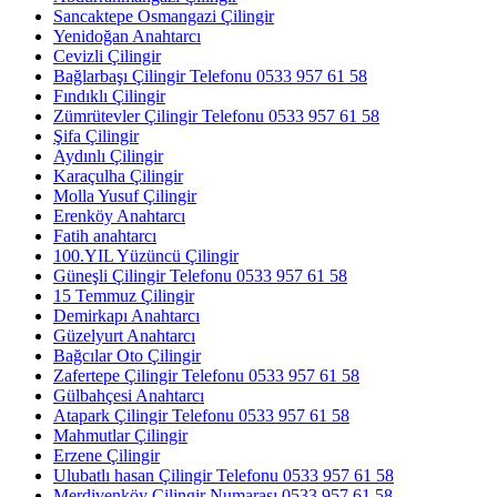
Sancaktepe Osmangazi Çilingir
Yenidoğan Anahtarcı
Cevizli Çilingir
Bağlarbaşı Çilingir Telefonu 0533 957 61 58
Fındıklı Çilingir
Zümrütevler Çilingir Telefonu 0533 957 61 58
Şifa Çilingir
Aydınlı Çilingir
Karaçulha Çilingir
Molla Yusuf Çilingir
Erenköy Anahtarcı
Fatih anahtarcı
100.YIL Yüzüncü Çilingir
Güneşli Çilingir Telefonu 0533 957 61 58
15 Temmuz Çilingir
Demirkapı Anahtarcı
Güzelyurt Anahtarcı
Bağcılar Oto Çilingir
Zafertepe Çilingir Telefonu 0533 957 61 58
Gülbahçesi Anahtarcı
Atapark Çilingir Telefonu 0533 957 61 58
Mahmutlar Çilingir
Erzene Çilingir
Ulubatlı hasan Çilingir Telefonu 0533 957 61 58
Merdivenköy Çilingir Numarası 0533 957 61 58