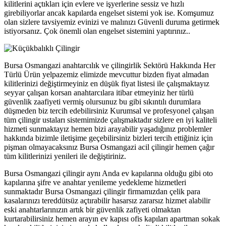
kilitlerini açtıkları için evlere ve işyerlerine sessiz ve hızlı
girebiliyorlar ancak kapılarda engelset sistemi yok ise. Komşumuz
olan sizlere tavsiyemiz evinizi ve malınızı Güvenli duruma getirmek
istiyorsanız. Çok önemli olan engelset sistemini yaptırınız..
Bursa Osmangazi anahtarcılık ve çilingirlik Sektörü Hakkında Her
Türlü Ürün yelpazemiz elimizde mevcuttur bizden fiyat almadan
kilitlerinizi değiştirmeyiniz en düşük fiyat listesi ile çalışmaktayız
seyyar çalışan korsan anahtarcılara itibar etmeyiniz her türlü
güvenlik zaafiyeti vermiş olursunuz bu gibi sıkıntılı durumlara
düşmeden biz tercih edebilirsiniz Kurumsal ve profesyonel çalışan
tüm çilingir ustaları sistemimizde çalışmaktadır sizlere en iyi kaliteli
hizmeti sunmaktayız hemen bizi arayabilir yaşadığınız problemler
hakkında bizimle iletişime geçebilirsiniz bizleri tercih ettiğiniz için
pişman olmayacaksınız Bursa Osmangazi acil çilingir hemen çağır
tüm kilitlerinizi yenileri ile değiştiriniz.
Bursa Osmangazi çilingir aynı Anda ev kapılarına olduğu gibi oto
kapılarına şifre ve anahtar yenileme yedekleme hizmetleri
sunmaktadır Bursa Osmangazi çilingir firmamızdan çelik para
kasalarınızı tereddütsüz açtırabilir hasarsız zararsız hizmet alabilir
eski anahtarlarınızın artık bir güvenlik zafiyeti olmaktan
kurtarabilirsiniz hemen arayın ev kapısı ofis kapıları apartman sokak