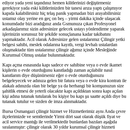
ediyor yada yeni taşındınız hemen kilitlerinizi değiştirmeniz
gerekiyor yada eski kilitlerinizden bir tanesi arıza yaptı çalışmıyor
kapıda kalabilirsiniz hiç telaş panik yapmadan bizi arayabilirsiniz
ustamız olay yerine en geç on beş – yirmi dakika içinde ulaşacak
konumdadır bizi aradığınız anda Gsmunuza çıkan Profesyonel
arkadaşlarımız sizin adresinize gelecek ustayı yönlendirme yaparak
işlerinizin sorunsuz bir şekilde sonuçlanana kadar takibatını
yapmaktadır. Acil olarak Adresinize gelen ustalarımız Çilingir yetki
belgesi sahibi, meslek odalarına kayıtlı, vergi levhalı ustalardan
oluşmaktadır tüm ustalarımız çilingir ağımız içinde Mesleğinde
Kurumsal Olmuş ustalar bulunmaktadır.
Kapı açma esnasında kapı sadece ev sahibine veya o evde ikamet
kişilerin o evde oturduğunu kanıtladığı zaman açılabilir nasıl
kanıtlarım diye düşünürseniz eğer o evde oturduğunuzu
belgeleyecek ve adınıza gelen bir fatura veya o evde kira kontratı ile
alakalı adınızda olan bir belge ya da herhangi bir komşunuzun size
şahitlik etmesi de yeterli olacaktır kapı açıldıktan sonra kapı açılan
kişi adına tutanak tutularak bu kişiye bu kapı şu saatte açıldı diye bu
tutanak tutulur ve sizden de imza alınmaktadır.
Bursa Osmangazi çilingir hizmet ve Hizmetlerimiz aynı Anda çevre
ilçelerimizde ve semtlerinde Yirmi dört saat olarak düşük fiyat ve
acil service mantığı ile verilmektedir bunlardan bazıları aşağıda
sıralanmıştır: çilingir olarak 30 yıldır kurumsal çilingir hizmeti