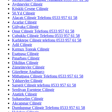
Aydınevler Çilingir
Köşklü Çeşme Çilingir
50.Yıl Çilingir
Alaçatı Çilingir Telefonu 0533 957 61 58
Acarlar Çilingir
Gülyaka Çilingir
Onur Çilingir Telefonu 0533 957 61 58
Çubuklu Çilingir Telefonu 0533 957 61 58
Karlıktepe Çilingir telefonu 0533 957 61 58
Adil Çilingir
Kırmızı Toprak Çilingir
Esatpaşa Çilingir
Pınarbaşı Çilingir
Dikilitaş Çilingir
Zümrütevler Çilingir
Güzeltepe Anahtarcı
Mithatpaşa Çilingir Telefonu 0533 957 61 58
Yıldızevler Çilingir
Sarıgöl Çilingir telefonu 0533 957 61 58
Serdivan Esentepe Çilingir
Atatürk Çilingir
Sultanselim Çilingir
Akçapınar Çilingir
Dumlupınar Çilingir Telefonu 0533 957 61 58