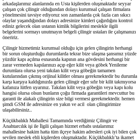
arkadaşlarımız alanlarında en Usta kişilerden oluşmaktadır seyyar
çalışan çok çilingir olduğundan dolayı kurumsal çalışan firmalara
yönelmesini tavsiye ediyoruz son zamanlarda çok fazla can sıkıcı
olaylar yaşandığından dolayı adresinize kimleri çağırdığını kontrol
ediniz gelecek olan ustanın kimlik bilgilerini meslekle ilgili
belgelerini sormayı unutmayın belgeli çilingir ustaları ile çalışmanızı
öneririz.
Çilingir hizmetimiz kurumsal olduğu için gelen çilingirin herhangi
bir sorun oluşturduğu durumlarda tekrar bize ulaşma şansımız yüzde
yüzdür kapı açılma esnasında kapının ana gövdesini herhangi bir
zarar vermeden kapılarınızı açıp eğer kilit veya göbek Yenileme
durumlara olursa yeni takılan kilit veya göbeğin tamamen
kutularından çıkmış orijinal kilitler olması gerekmektedir bu durumla
karşı karşıya kaldığınızda gelen çilingir eğer sıfır bir kilit takmıyorsa
kafanıza lütfen uyarınız. Takılan kilit veya göbeğin veya kapı kolu
hangisi olursa olsun bunların çoğu firmada garantileri mevcuttur bu
garanti ile alakalı çilingirin size bilgi vermesi gerekmektedir. hemen
şimdi GSM ile adresinize en yakın ve acil olan çilingirimize
ulaşabilirsiniz..
Küçükbalıklı Mahallesi Tamamında verdiğimiz Çilingir ve
Anahtarcılık işi ile İlgili çalışan hizmet erbabı ustalarımız
mahallesine hakim hatta tüm ilçeye hakim adresleri çok iyi bilen çok
sevilen meslek ehli kişilerden oluşmaktadır. Küçükbalıklı’ta ikamet