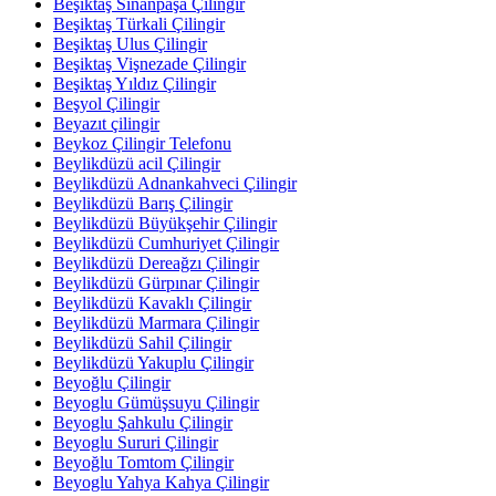
Beşiktaş Sinanpaşa Çilingir
Beşiktaş Türkali Çilingir
Beşiktaş Ulus Çilingir
Beşiktaş Vişnezade Çilingir
Beşiktaş Yıldız Çilingir
Beşyol Çilingir
Beyazıt çilingir
Beykoz Çilingir Telefonu
Beylikdüzü acil Çilingir
Beylikdüzü Adnankahveci Çilingir
Beylikdüzü Barış Çilingir
Beylikdüzü Büyükşehir Çilingir
Beylikdüzü Cumhuriyet Çilingir
Beylikdüzü Dereağzı Çilingir
Beylikdüzü Gürpınar Çilingir
Beylikdüzü Kavaklı Çilingir
Beylikdüzü Marmara Çilingir
Beylikdüzü Sahil Çilingir
Beylikdüzü Yakuplu Çilingir
Beyoğlu Çilingir
Beyoglu Gümüşsuyu Çilingir
Beyoglu Şahkulu Çilingir
Beyoglu Sururi Çilingir
Beyoğlu Tomtom Çilingir
Beyoglu Yahya Kahya Çilingir