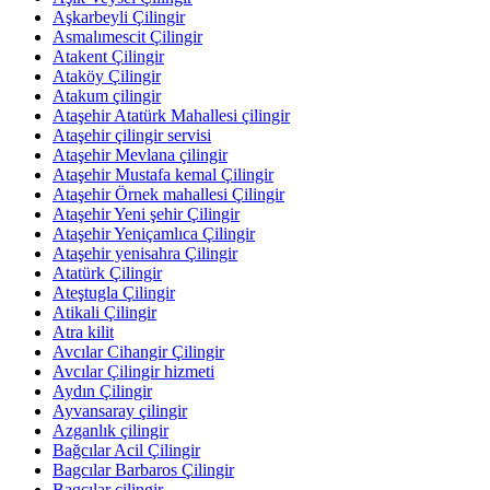
Aşkarbeyli Çilingir
Asmalımescit Çilingir
Atakent Çilingir
Ataköy Çilingir
Atakum çilingir
Ataşehir Atatürk Mahallesi çilingir
Ataşehir çilingir servisi
Ataşehir Mevlana çilingir
Ataşehir Mustafa kemal Çilingir
Ataşehir Örnek mahallesi Çilingir
Ataşehir Yeni şehir Çilingir
Ataşehir Yeniçamlıca Çilingir
Ataşehir yenisahra Çilingir
Atatürk Çilingir
Ateştugla Çilingir
Atikali Çilingir
Atra kilit
Avcılar Cihangir Çilingir
Avcılar Çilingir hizmeti
Aydın Çilingir
Ayvansaray çilingir
Azganlık çilingir
Bağcılar Acil Çilingir
Bagcılar Barbaros Çilingir
Bagcılar çilingir