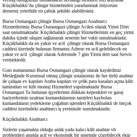
Küçükbalıklı’da çilingir hizmetinden yararlanmak istiyorum
demeniz yeterlidir en çabuk şekilde alabilirsiniz.
Bursa Osmangazi çilingir Bursa Osmangazi Anahtarcı
Hizmetlerimiz Bursa Osmangazi çilingir Acilen olarak Yirmi Dört
saat sunulmaktadır. Küçükbalıklı çilingir Hizmetlerimiz en geç yirmi
dakika içinde ulaşım sağlanarak senenin her vakti sunulmaktadır.
Küçükbalıklı da en yakın ve acil çilingir olarak Bursa Osmangazi
caddesi üzerinde bulunan firmamız Adrese en acil gelebilecek en
yakın ve acil çilingir olarak Adresinde 7 gün Yirmi dört saat Servis
vermektedir.
Gsm numaramızı Bursa Osmangazi çilingir olarak kaydediniz
Mesleğinde Kurumsal olmuş çilingir ustalarımız ile her türlü anahtar
ile çalışan ev kapıları Araba kapıları ve çelik para kasaları açma kilit
tamiratları ve kilit montaj Hizmetleri yapılmaktadır Bursa
Osmangazi Ta bulunan işyerlerinin dükkan kepenkleri ve garaj
bariyerlerinin uzaktan kumandalarının tamirleri kaybolan
kumandaların yedekleme çoğaltım işlemleri Küçükbalıklı de birçok
caddesi üzerindeki anahtarcı iş yerimizde sunulmaktadır.
Küçükbalıklı Anahtarcı
Sizlerin yaşamakta olduğu anlık yada kalıcı kilit anahtar vb
problemleri anında acil ve ekonomik bir sistemde çözebilecek ekip