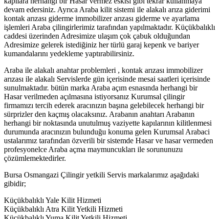
kapılara herhangi bir Hasar vermez eskisi gibi tekrar kullanmaya
devam edersiniz. Ayrıca Araba kilit sistemi ile alakalı arıza giderimi
kontak arızası giderme immobilizer arızası giderme ve ayarlama
işlemleri Araba çilingirlerimiz tarafından yapılmaktadır. Küçükbalıklı
caddesi üzerinden Adresimize ulaşım çok çabuk olduğundan
Adresimize gelerek istediğiniz her türlü garaj kepenk ve bariyer
kumandalarını yedekleme yaptırabilirsiniz.
Araba ile alakalı anahtar problemleri , kontak arızası immobilizer
arızası ile alakalı Servislerde gün içerisinde mesai saatleri içerisinde
sunulmaktadır. bütün marka Araba açım esnasında herhangi bir
Hasar verilmeden açılmasına istiyorsanız Kurumsal çilingir
firmamızı tercih ederek aracınızın başına gelebilecek herhangi bir
sürprizler den kaçmış olacaksınız. Arabanın anahtarı Arabanın
herhangi bir noktasında unutulmuş vaziyette kapılarının kilitlenmesi
durumunda aracınızın bulunduğu konuma gelen Kurumsal Arabaci
ustalarımız tarafından özverili bir sistemde Hasar ve hasar vermeden
profesyonelce Araba açma maymuncukları ile sorununuzu
çözümlemektedirler.
Bursa Osmangazi Çilingir yetkili Servis markalarımız aşağıdaki
gibidir;
Küçükbalıklı Yale Kilit Hizmeti
Küçükbalıklı Atra Kilit Yetkili Hizmeti
Küçükbalıklı Yuma Kilit Yetkili Hizmeti