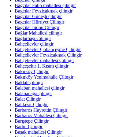
Bagcılar Fatih mahallesi çilingir
Bagcılar Fevziçakmak çilingir
Bagcılar Güneşli çilingir
Bagcılar Hürriyet Çilingir
Bagcılar İnönü Çilingir
Bağlar Mahallesi çilingir
Baglarbaşı Çilingir
Bahçelievler çilingir
Bahçelievler Çobançeşme Çilingir
Bahçelievler Fevziçakmak Çilingir
Bahçelievler mahallesi Çilingir
Bahçeşehir 1. Kısım çilingir
Bakırköy Çilingir
Bakırköy Yenimahalle Çilingir
Baklalı çilingir
Balaban mahallesi çilingir
Balabanağa çilingir
Balat Çilingir
Balıkesir Çilingir
Barbaros Hayrettin Çilingir
Barbaros Mahallesi Çilingir
Barıştepe Çilingir
Bartın Çilingir
Başak mahallesi Çilingir