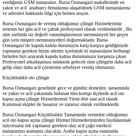
verdiğimiz GSM numaraları. Bursa Osmangazi mahallesinde en
yakın ve acil anahtarcı firmalarına ulaşabilmek GSM numaralarına
ve adresleri hakkında bilgi için hemen arayın.
Bursa Osmangazi de vermiş olduğumuz çilingir Hizmetlerimiz
senenin her gün acil ve çabuk profesyonel olarak verilmektedir , Bu
süre zarfında siz değerli vatandaşlarımızın memnuniyeti her geçen
gün yeni müşteri memnuniyetleri doğurmaktadır. Bursa
Osmangazi’de kapıda kalma durumuyla karşı karşıya geldiğinizde
yapmanız gereken bizim sitemiz içerisinde ki numaraların herhangi
birinden bizi arayarak kapıda kalma durumunuzu karşınıza çıkan
Profesyonel arkadaşımıza anlatarak gelecek olan çilingirin daha acil
gelip olayı daha acil çözmesini sebebiyet vermiş olursunuz.
Küçükbalıklı oto çilingir
Bursa Osmangazi genelinde gece ve gündüz demeden tamamında
ve yakın ve acil yakınında bulunan tüm komşu ilçelerde acil oto
kapısı açma çilingir Hizmetlerimiz Yirmi dört saat acil olarak
Kurumsal ekipler ile hasarsız ve zararsız olarak verilmektedir.
Bursa Osmangazi Küçükbalıklı Tamamında vermekte olduğumuz
acil oto kapısı açma çilingir Hizmet Hizmetlerimizden faydalanmak
istiyorsanız tek yapmanız gereken olay acil çağrı merkezi
numaramızı aramanız olacaktır. Araba kapısı açma esnasında