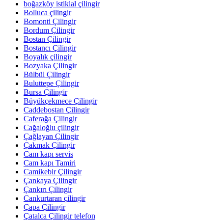
boğazköy istiklal çilingir
Bolluca çilingir
Bomonti Çilingir
Bordum Çilingir
Bostan Çilingir
Bostancı Çilingir
Boyalık çilingir
Bozyaka Çilingir
Bülbül Çilingir
Buluttepe Çilingir
Bursa Çilingir
Büyükçekmece Çilingir
Caddebostan Çilingir
Caferağa Çilingir
Cağaloğlu çilingir
Çağlayan Çilingir
Çakmak Çilingir
Cam kapı servis
Cam kapı Tamiri
Camikebir Çilingir
Çankaya Çilingir
Çankırı Çilingir
Cankurtaran çilingir
Çapa Çilingir
Çatalca Çilingir telefon