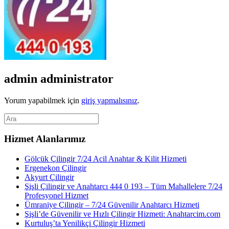
admin
administrator
Yorum yapabilmek için
giriş yapmalısınız
.
Hizmet Alanlarımız
Gölcük Çilingir 7/24 Acil Anahtar & Kilit Hizmeti
Ergenekon Çilingir
Akyurt Çilingir
Şişli Çilingir ve Anahtarcı 444 0 193 – Tüm Mahallelere 7/24
Profesyonel Hizmet
Ümraniye Çilingir – 7/24 Güvenilir Anahtarcı Hizmeti
Şişli’de Güvenilir ve Hızlı Çilingir Hizmeti: Anahtarcim.com
Kurtuluş’ta Yenilikçi Çilingir Hizmeti