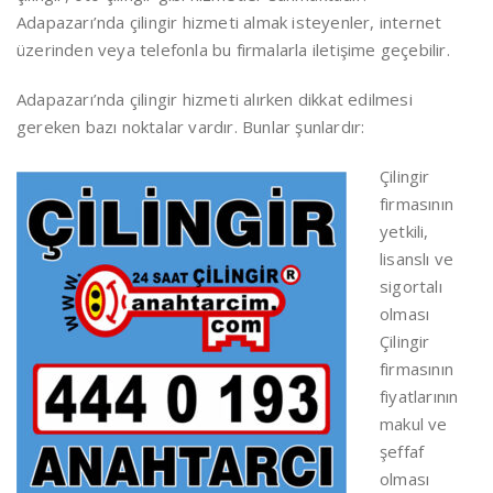
Adapazarı’nda çilingir hizmeti almak isteyenler, internet
üzerinden veya telefonla bu firmalarla iletişime geçebilir.
Adapazarı’nda çilingir hizmeti alırken dikkat edilmesi
gereken bazı noktalar vardır. Bunlar şunlardır:
Çilingir
firmasının
yetkili,
lisanslı ve
sigortalı
olması
Çilingir
firmasının
fiyatlarının
makul ve
şeffaf
olması