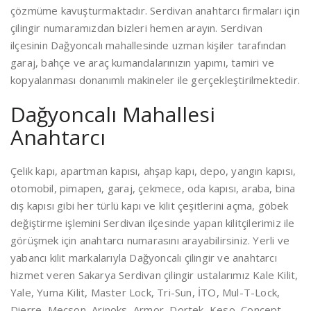
çözmüme kavuşturmaktadır. Serdivan anahtarcı firmaları için
çilingir numaramızdan bizleri hemen arayın. Serdivan
ilçesinin Dağyoncalı mahallesinde uzman kişiler tarafından
garaj, bahçe ve araç kumandalarınızın yapımı, tamiri ve
kopyalanması donanımlı makineler ile gerçekleştirilmektedir.
Dağyoncalı Mahallesi
Anahtarcı
Çelik kapı, apartman kapısı, ahşap kapı, depo, yangın kapısı,
otomobil, pimapen, garaj, çekmece, oda kapısı, araba, bina
dış kapısı gibi her türlü kapı ve kilit çeşitlerini açma, göbek
değiştirme işlemini Serdivan ilçesinde yapan kilitçilerimiz ile
görüşmek için anahtarcı numarasını arayabilirsiniz. Yerli ve
yabancı kilit markalarıyla Dağyoncalı çilingir ve anahtarcı
hizmet veren Sakarya Serdivan çilingir ustalarımız Kale Kilit,
Yale, Yuma Kilit, Master Lock, Tri-Sun, İTO, Mul-T-Lock,
Dierre, Mecson, Arinoks, Armor, Dortek, Keso, Concept,