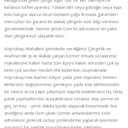
kaldığınızda gelen çilingir eğer sıfır bir kilit takmıyorsa
kafanıza lütfen uyarınız. Takılan kilit veya göbeğin veya kapı
kolu hangisi olursa olsun bunların çoğu firmada garantileri
mevcuttur bu garanti ile alakalı çilingirin size bilgi vermesi
gerekmektedir. hemen şimdi Gsm ile adresinize en yakın
olan çilingirimize ulaşabilirsiniz..
Köprübaşı Mahallesi genelinde verdiğimiz Çilingirlik ve
Anahtarcılık işi ile Alakalı çalışan hizmet erbabı ustalarımız
mahallesine hakim hatta tüm ilçeye hakim adresleri çok iyi
bilen çok sevilen meslek ehli kişilerden oluşmaktadır.
Köprübaşı’nda ikamet ediyor yada yeni taşındınız hemen
kilitlerinizi değiştirmeniz gerekiyor yada eski kilitlerinizden
bir tanesi arıza yaptı çalışmıyor kapıda kalabilirsiniz hiç telaş
panik yapmadan bizi arayabilirsiniz ustamız olay yerine en
geç on beş – yirmi dakika içinde ulaşacak konumdadır bizi
aradığınız anda Gsm çıkan Uzman arkadaşlarımız sizin
adresinize gelecek ustayı yönlendirme yaparak işlerinizin
sorunsuz bir şekilde sonuçlanana kadar takibatını