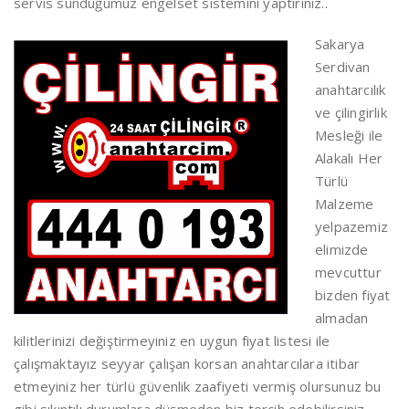
servis sunduğumuz engelset sistemini yaptırınız..
Sakarya
Serdivan
anahtarcılık
ve çilingirlik
Mesleği ile
Alakalı Her
Türlü
Malzeme
yelpazemiz
elimizde
mevcuttur
bizden fiyat
almadan
kilitlerinizi değiştirmeyiniz en uygun fiyat listesi ile
çalışmaktayız seyyar çalışan korsan anahtarcılara itibar
etmeyiniz her türlü güvenlik zaafiyeti vermiş olursunuz bu