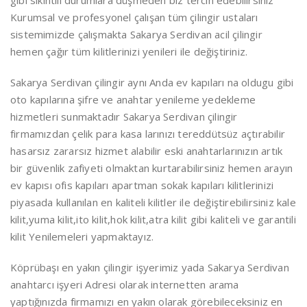
gibi sıkıntılı durumlara düşmeden biz tercih edebilirsiniz
Kurumsal ve profesyonel çalışan tüm çilingir ustaları
sistemimizde çalışmakta Sakarya Serdivan acil çilingir
hemen çağır tüm kilitlerinizi yenileri ile değiştiriniz.
Sakarya Serdivan çilingir aynı Anda ev kapıları na oldugu gibi
oto kapılarına şifre ve anahtar yenileme yedekleme
hizmetleri sunmaktadır Sakarya Serdivan çilingir
firmamızdan çelik para kasa larınızı tereddütsüz açtırabilir
hasarsız zararsız hizmet alabilir eski anahtarlarınızın artık
bir güvenlik zafiyeti olmaktan kurtarabilirsiniz hemen arayın
ev kapısı ofis kapıları apartman sokak kapıları kilitlerinizi
piyasada kullanılan en kaliteli kilitler ile değiştirebilirsiniz kale
kilit,yuma kilit,ito kilit,hok kilit,atra kilit gibi kaliteli ve garantili
kilit Yenilemeleri yapmaktayız.
Köprübaşı en yakın çilingir işyerimiz yada Sakarya Serdivan
anahtarcı işyeri Adresi olarak internetten arama
yaptığınızda firmamızı en yakın olarak görebileceksiniz en