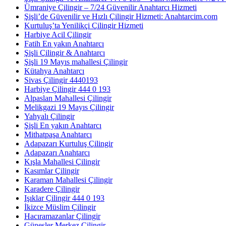
Ümraniye Çilingir – 7/24 Güvenilir Anahtarcı Hizmeti
Şişli’de Güvenilir ve Hızlı Çilingir Hizmeti: Anahtarcim.com
Kurtuluş’ta Yenilikçi Çilingir Hizmeti
Harbiye Acil Çilingir
Fatih En yakın Anahtarcı
Şişli Çilingir & Anahtarcı
Şişli 19 Mayıs mahallesi Çilingir
Kütahya Anahtarcı
Sivas Çilingir 4440193
Harbiye Çilingir 444 0 193
Alpaslan Mahallesi Çilingir
Melikgazi 19 Mayıs Çilingir
Yahyalı Çilingir
Şişli En yakın Anahtarcı
Mithatpaşa Anahtarcı
Adapazarı Kurtuluş Çilingir
Adapazarı Anahtarcı
Kışla Mahallesi Çilingir
Kasımlar Çilingir
Karaman Mahallesi Çilingir
Karadere Çilingir
Işıklar Çilingir 444 0 193
İkizce Müslim Çilingir
Hacıramazanlar Çilingir
Güneşler Merkez Çilingir