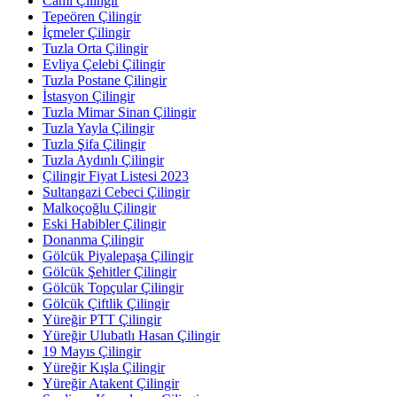
Cami Çilingir
Tepeören Çilingir
İçmeler Çilingir
Tuzla Orta Çilingir
Evliya Çelebi Çilingir
Tuzla Postane Çilingir
İstasyon Çilingir
Tuzla Mimar Sinan Çilingir
Tuzla Yayla Çilingir
Tuzla Şifa Çilingir
Tuzla Aydınlı Çilingir
Çilingir Fiyat Listesi 2023
Sultangazi Cebeci Çilingir
Malkoçoğlu Çilingir
Eski Habibler Çilingir
Donanma Çilingir
Gölcük Piyalepaşa Çilingir
Gölcük Şehitler Çilingir
Gölcük Topçular Çilingir
Gölcük Çiftlik Çilingir
Yüreğir PTT Çilingir
Yüreğir Ulubatlı Hasan Çilingir
19 Mayıs Çilingir
Yüreğir Kışla Çilingir
Yüreğir Atakent Çilingir