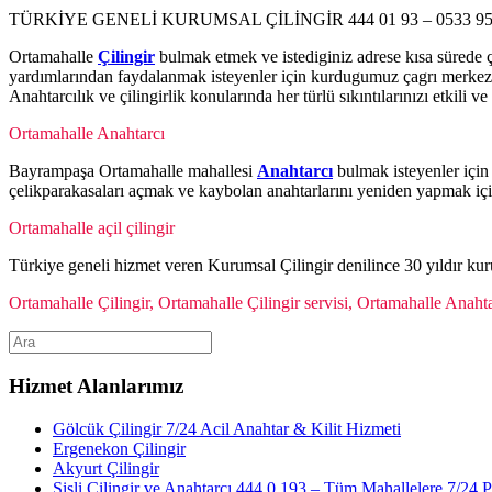
TÜRKİYE GENELİ KURUMSAL ÇİLİNGİR 444 01 93 – 0533 957
Ortamahalle
Çilingir
bulmak etmek ve istediginiz adrese kısa sürede ça
yardımlarından faydalanmak isteyenler için kurdugumuz çagrı merke
Anahtarcılık ve çilingirlik konularında her türlü sıkıntılarınızı etkili 
Ortamahalle Anahtarcı
Bayrampaşa Ortamahalle mahallesi
Anahtarcı
bulmak isteyenler için 
çelikparakasaları açmak ve kaybolan anahtarlarını yeniden yapmak iç
Ortamahalle açil çilingir
Türkiye geneli hizmet veren Kurumsal Çilingir denilince 30 yıldır k
Ortamahalle Çilingir, Ortamahalle Çilingir servisi, Ortamahalle Anahta
Hizmet Alanlarımız
Gölcük Çilingir 7/24 Acil Anahtar & Kilit Hizmeti
Ergenekon Çilingir
Akyurt Çilingir
Şişli Çilingir ve Anahtarcı 444 0 193 – Tüm Mahallelere 7/24 