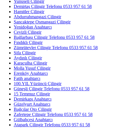
Yunuseli Çilingir
Demirtaş Çilingir Telefonu 0533 957 61 58
Hamitler Çilingir
Abdurrahmangazi Çilingir
Sancaktepe Osmangazi Çilingir
Yenidoğan Anahtarcı
Cevizli Çilingir
Bağlarbaşı Çilingir Telefonu 0533 957 61 58
Fındıklı Çilingir
Zümrütevler Çilingir Telefonu 0533 957 61 58
Şifa Çilingir
Aydınlı Çilingir
Karaçulha Çilingir
Molla Yusuf Çilingir
Erenköy Anahtarcı
Fatih anahtarcı
100.YIL Yüzüncü Çilingir
Güneşli Çilingir Telefonu 0533 957 61 58
15 Temmuz Çilingir
Demirkapı Anahtarcı
Güzelyurt Anahtarcı
Bağcılar Oto Çilingir
Zafertepe Çilingir Telefonu 0533 957 61 58
Gülbahçesi Anahtarcı
Atapark Çilingir Telefonu 0533 957 61 58