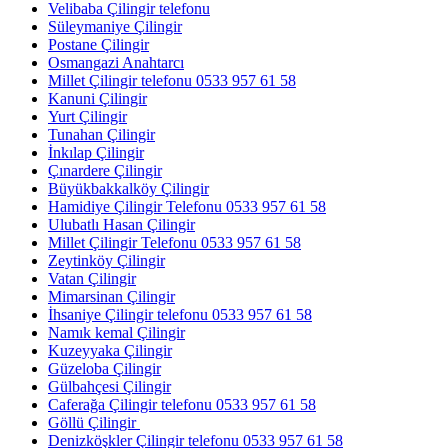
Velibaba Çilingir telefonu
Süleymaniye Çilingir
Postane Çilingir
Osmangazi Anahtarcı
Millet Çilingir telefonu 0533 957 61 58
Kanuni Çilingir
Yurt Çilingir
Tunahan Çilingir
İnkılap Çilingir
Çınardere Çilingir
Büyükbakkalköy Çilingir
Hamidiye Çilingir Telefonu 0533 957 61 58
Ulubatlı Hasan Çilingir
Millet Çilingir Telefonu 0533 957 61 58
Zeytinköy Çilingir
Vatan Çilingir
Mimarsinan Çilingir
İhsaniye Çilingir telefonu 0533 957 61 58
Namık kemal Çilingir
Kuzeyyaka Çilingir
Güzeloba Çilingir
Gülbahçesi Çilingir
Caferağa Çilingir telefonu 0533 957 61 58
Göllü Çilingir
Denizköşkler Çilingir telefonu 0533 957 61 58