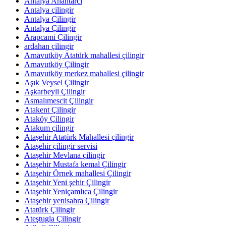
Antalya Anahtarcı
Antalya çilingir
Antalya Çilingir
Antalya Çilingir
Arapcami Çilingir
ardahan çilingir
Arnavutköy Atatürk mahallesi çilingir
Arnavutköy Çilingir
Arnavutköy merkez mahallesi çilingir
Aşık Veysel Çilingir
Aşkarbeyli Çilingir
Asmalımescit Çilingir
Atakent Çilingir
Ataköy Çilingir
Atakum çilingir
Ataşehir Atatürk Mahallesi çilingir
Ataşehir çilingir servisi
Ataşehir Mevlana çilingir
Ataşehir Mustafa kemal Çilingir
Ataşehir Örnek mahallesi Çilingir
Ataşehir Yeni şehir Çilingir
Ataşehir Yeniçamlıca Çilingir
Ataşehir yenisahra Çilingir
Atatürk Çilingir
Ateştugla Çilingir