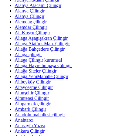
Alanya Alacami Çilingir
Alanya Çİlingir
Alanya Çilingir
Alemdag çilingir
Alemdar Çilingir
Ali Kuşçu Çilingir
Aliaga Aşagışakran Çilingir
Aliaga Atatürk Mah. Çilingir
Aliağa Bahçedere Çilingir
Aliaga çilingir
Aliaga Çilingir kurumsal
Aliağa Hayrettin paşa Çilingir
Aliağa Siteler Çilingir
Aliaga YeniMahalle Çilingir
Alibeyköy Çilingir
Altayçeşme Çilingir
Altınşehir Çilingir
Altıntepsi Çilingir
Altıparmak çilingir
Ambarlı Çilingir
Anadolu mahallesi çilingir
Anahtarcı
Anasayfa Yazısı
Ankara Çilingir