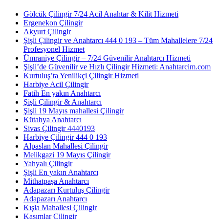
Gölcük Çilingir 7/24 Acil Anahtar & Kilit Hizmeti
Ergenekon Çilingir
Akyurt Çilingir
Şişli Çilingir ve Anahtarcı 444 0 193 – Tüm Mahallelere 7/24
Profesyonel Hizmet
Ümraniye Çilingir – 7/24 Güvenilir Anahtarcı Hizmeti
Şişli’de Güvenilir ve Hızlı Çilingir Hizmeti: Anahtarcim.com
Kurtuluş’ta Yenilikçi Çilingir Hizmeti
Harbiye Acil Çilingir
Fatih En yakın Anahtarcı
Şişli Çilingir & Anahtarcı
Şişli 19 Mayıs mahallesi Çilingir
Kütahya Anahtarcı
Sivas Çilingir 4440193
Harbiye Çilingir 444 0 193
Alpaslan Mahallesi Çilingir
Melikgazi 19 Mayıs Çilingir
Yahyalı Çilingir
Şişli En yakın Anahtarcı
Mithatpaşa Anahtarcı
Adapazarı Kurtuluş Çilingir
Adapazarı Anahtarcı
Kışla Mahallesi Çilingir
Kasımlar Çilingir