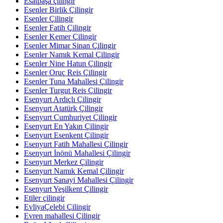
Esatpaşa çilingir
Esenler Birlik Çilingir
Esenler Çilingir
Esenler Fatih Çilingir
Esenler Kemer Çilingir
Esenler Mimar Sinan Çilingir
Esenler Namık Kemal Çilingir
Esenler Nine Hatun Çilingir
Esenler Oruç Reis Çilingir
Esenler Tuna Mahallesi Çilingir
Esenler Turgut Reis Çilingir
Esenyurt Ardıçlı Çilingir
Esenyurt Atatürk Çilingir
Esenyurt Cumhuriyet Çilingir
Esenyurt En Yakın Çilingir
Esenyurt Esenkent Çilingir
Esenyurt Fatih Mahallesi Çilingir
Esenyurt İnönü Mahallesi Çilingir
Esenyurt Merkez Çilingir
Esenyurt Namık Kemal Çilingir
Esenyurt Sanayi Mahallesi Çilingir
Esenyurt Yeşilkent Çilingir
Etiler çilingir
EvliyaÇelebi Çilingir
Evren mahallesi Çilingir