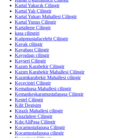
Kartal Yakacık Çilingir
Kartal Yalı Çilingir
Kartal Yukarı Mahallesi Çilingir
Kartal Yunus Çilingir
Kartaltepe Çilingir
kasa çilingiri
Katipmustafaçelebi Çilingir
Kavak çilingir
Kayabaşı Çilingir
Kayışdagı çilingir
Kayseri Çilingir
Kazım Karabekir Çilingir
Kazım Karabekir Mahallesi Çilingir
Kazımkarabekir Mahallesi çilingir
Keçecipiri Çilingir
Kemalpaşa Mahallesi çilingir
Kemankeşkaramustafapaşa Çilingir
Kestel Çilingir
Kilit Degişim
Kirazlı Mahallesi çilingir
Kirazlıdere Çilingir
KılıçAliPaşa Çilingir
Kocamustafapaşa Çilingir
Kocamustafapaşa çilingir