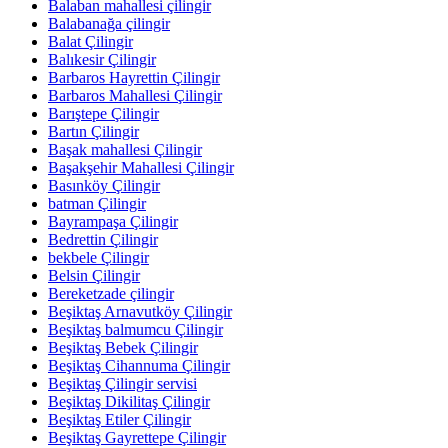
Balaban mahallesi çilingir
Balabanağa çilingir
Balat Çilingir
Balıkesir Çilingir
Barbaros Hayrettin Çilingir
Barbaros Mahallesi Çilingir
Barıştepe Çilingir
Bartın Çilingir
Başak mahallesi Çilingir
Başakşehir Mahallesi Çilingir
Basınköy Çilingir
batman Çilingir
Bayrampaşa Çilingir
Bedrettin Çilingir
bekbele Çilingir
Belsin Çilingir
Bereketzade çilingir
Beşiktaş Arnavutköy Çilingir
Beşiktaş balmumcu Çilingir
Beşiktaş Bebek Çilingir
Beşiktaş Cihannuma Çilingir
Beşiktaş Çilingir servisi
Beşiktaş Dikilitaş Çilingir
Beşiktaş Etiler Çilingir
Beşiktaş Gayrettepe Çilingir