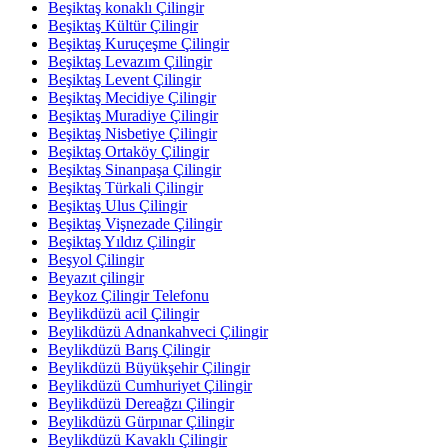
Beşiktaş konaklı Çilingir
Beşiktaş Kültür Çilingir
Beşiktaş Kuruçeşme Çilingir
Beşiktaş Levazım Çilingir
Beşiktaş Levent Çilingir
Beşiktaş Mecidiye Çilingir
Beşiktaş Muradiye Çilingir
Beşiktaş Nisbetiye Çilingir
Beşiktaş Ortaköy Çilingir
Beşiktaş Sinanpaşa Çilingir
Beşiktaş Türkali Çilingir
Beşiktaş Ulus Çilingir
Beşiktaş Vişnezade Çilingir
Beşiktaş Yıldız Çilingir
Beşyol Çilingir
Beyazıt çilingir
Beykoz Çilingir Telefonu
Beylikdüzü acil Çilingir
Beylikdüzü Adnankahveci Çilingir
Beylikdüzü Barış Çilingir
Beylikdüzü Büyükşehir Çilingir
Beylikdüzü Cumhuriyet Çilingir
Beylikdüzü Dereağzı Çilingir
Beylikdüzü Gürpınar Çilingir
Beylikdüzü Kavaklı Çilingir