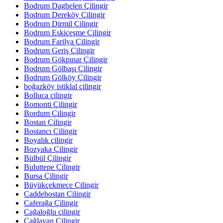
Bodrum Dagbelen Çilingir
Bodrum Dereköy Çilingir
Bodrum Dirmil Çilingir
Bodrum Eskiçeşme Çilingir
Bodrum Farilya Çilingir
Bodrum Geriş Çilingir
Bodrum Gökpınar Çilingir
Bodrum Gölbaşı Çilingir
Bodrum Gölköy Çilingir
boğazköy istiklal çilingir
Bolluca çilingir
Bomonti Çilingir
Bordum Çilingir
Bostan Çilingir
Bostancı Çilingir
Boyalık çilingir
Bozyaka Çilingir
Bülbül Çilingir
Buluttepe Çilingir
Bursa Çilingir
Büyükçekmece Çilingir
Caddebostan Çilingir
Caferağa Çilingir
Cağaloğlu çilingir
Çağlayan Çilingir