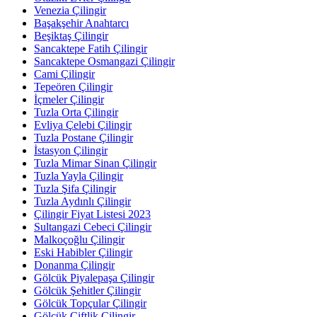
Venezia Çilingir
Başakşehir Anahtarcı
Beşiktaş Çilingir
Sancaktepe Fatih Çilingir
Sancaktepe Osmangazi Çilingir
Cami Çilingir
Tepeören Çilingir
İçmeler Çilingir
Tuzla Orta Çilingir
Evliya Çelebi Çilingir
Tuzla Postane Çilingir
İstasyon Çilingir
Tuzla Mimar Sinan Çilingir
Tuzla Yayla Çilingir
Tuzla Şifa Çilingir
Tuzla Aydınlı Çilingir
Çilingir Fiyat Listesi 2023
Sultangazi Cebeci Çilingir
Malkoçoğlu Çilingir
Eski Habibler Çilingir
Donanma Çilingir
Gölcük Piyalepaşa Çilingir
Gölcük Şehitler Çilingir
Gölcük Topçular Çilingir
Gölcük Çiftlik Çilingir