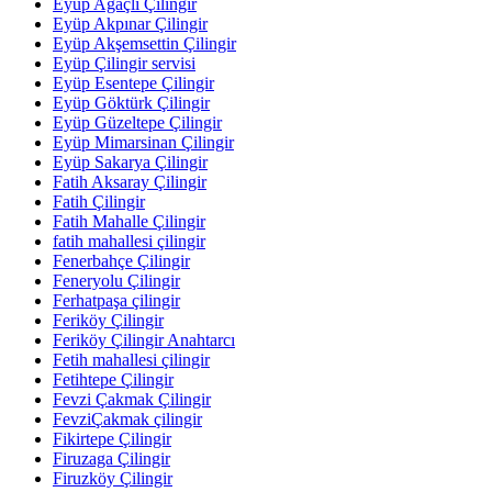
Eyüp Ağaçlı Çilingir
Eyüp Akpınar Çilingir
Eyüp Akşemsettin Çilingir
Eyüp Çilingir servisi
Eyüp Esentepe Çilingir
Eyüp Göktürk Çilingir
Eyüp Güzeltepe Çilingir
Eyüp Mimarsinan Çilingir
Eyüp Sakarya Çilingir
Fatih Aksaray Çilingir
Fatih Çilingir
Fatih Mahalle Çilingir
fatih mahallesi çilingir
Fenerbahçe Çilingir
Feneryolu Çilingir
Ferhatpaşa çilingir
Feriköy Çilingir
Feriköy Çilingir Anahtarcı
Fetih mahallesi çilingir
Fetihtepe Çilingir
Fevzi Çakmak Çilingir
FevziÇakmak çilingir
Fikirtepe Çilingir
Firuzaga Çilingir
Firuzköy Çilingir