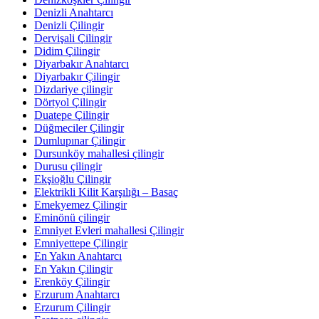
Denizli Anahtarcı
Denizli Çilingir
Dervişali Çilingir
Didim Çilingir
Diyarbakır Anahtarcı
Diyarbakır Çilingir
Dizdariye çilingir
Dörtyol Çilingir
Duatepe Çilingir
Düğmeciler Çilingir
Dumlupınar Çilingir
Dursunköy mahallesi çilingir
Durusu çilingir
Ekşioğlu Çilingir
Elektrikli Kilit Karşılığı – Basaç
Emekyemez Çilingir
Eminönü çilingir
Emniyet Evleri mahallesi Çilingir
Emniyettepe Çilingir
En Yakın Anahtarcı
En Yakın Çilingir
Erenköy Çilingir
Erzurum Anahtarcı
Erzurum Çilingir