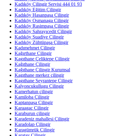
Kadıköy Çilingir Servisi 444 01 93
Kadıköy Eğitim Çilingir
Kadıköy Hasanpaşa Çilingir
Kadıköy Osmanaga Çilingir
Kadıköy Rasimpaşa Çilingir
Kadıköy Sahrayıcedit Çilingir
Kadıköy Suadiye Çilingir
Kadıköy Zühtüpaşa Çilingir
Kadımehmet Çilingir
Kağırthane Çilingir
Kagıthane Çeliktepe Çilingir
Kağıthane Çilingir
Kağıthane Çilingir Kurumsal
Kagıthane merkez çilingir
Kagıthane Seyrantepe Çilingir
Kalyoncukullugu Çilingir
Kamerhatun çilingir
Kamiloba Çilingir
Kaptanpaşa Çilingir
Karaagaç Çilingir
Karaburun çilingir
Karadeniz mahallesi Çilingir
Karadolap Çilingir
Karagümrük Çilingir
Karatay Çilingir