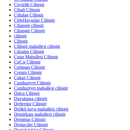
Cevizlik Çilingir
Cibali Çilingir
Çiftalan Çilingir
ÇifteHavuzlar Çilingir
Cihangir çilingir
Cihangir Çilingir
çilingir
Çilingir
Çilingir mahallesi çilingir
Çıksalın Çilingir
Çınar Mahallesi Çilingir
ÇırÇır Çilingir
Cırtıman Çilingir
Çorum Çilingir
Çukur Çilingir
Cumhuriyet Çilingir
Cumhuriyet mahallesi çilingir
Datça Çilingir
Davutpaşa çilingir
Defterdar Çilingir
Delikli kaya mahallesi çilingir
Demirkapı mahallesi çilingir
Demirtaş Çilingir
Denizciler Çilingir
Denizköşkler Çilingir