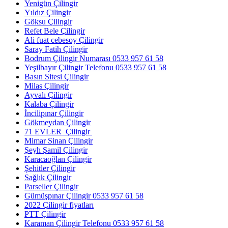
Yenigün Çilingir
Yıldız Çilingir
Göksu Çilingir
Refet Bele Çilingir
Ali fuat cebesoy Çilingir
Saray Fatih Çilingir
Bodrum Çilingir Numarası 0533 957 61 58
Yeşilbayır Çilingir Telefonu 0533 957 61 58
Basın Sitesi Çilingir
Milas Çilingir
Ayvalı Çilingir
Kalaba Çilingir
İncilipınar Çilingir
Gökmeydan Çilingir
71 EVLER Çilingir
Mimar Sinan Çilingir
Şeyh Şamil Çilingir
Karacaoğlan Çilingir
Şehitler Çilingir
Sağlık Çilingir
Parseller Çilingir
Gümüşpınar Çilingir 0533 957 61 58
2022 Çilingir fiyatları
PTT Çilingir
Karaman Çilingir Telefonu 0533 957 61 58