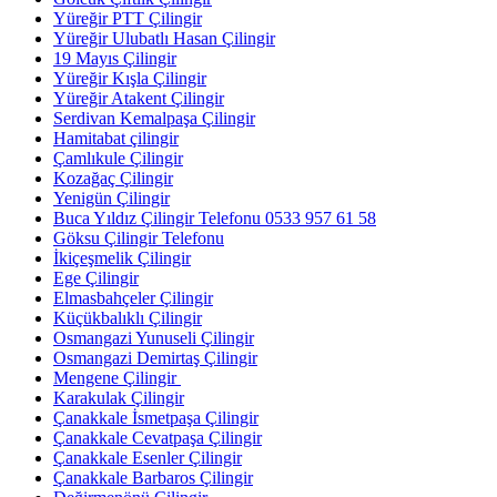
Yüreğir PTT Çilingir
Yüreğir Ulubatlı Hasan Çilingir
19 Mayıs Çilingir
Yüreğir Kışla Çilingir
Yüreğir Atakent Çilingir
Serdivan Kemalpaşa Çilingir
Hamitabat çilingir
Çamlıkule Çilingir
Kozağaç Çilingir
Yenigün Çilingir
Buca Yıldız Çilingir Telefonu 0533 957 61 58
Göksu Çilingir Telefonu
İkiçeşmelik Çilingir
Ege Çilingir
Elmasbahçeler Çilingir
Küçükbalıklı Çilingir
Osmangazi Yunuseli Çilingir
Osmangazi Demirtaş Çilingir
Mengene Çilingir
Karakulak Çilingir
Çanakkale İsmetpaşa Çilingir
Çanakkale Cevatpaşa Çilingir
Çanakkale Esenler Çilingir
Çanakkale Barbaros Çilingir