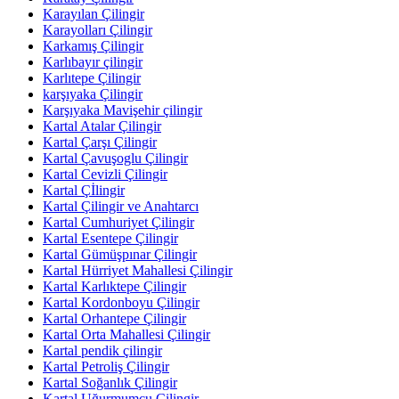
Karayılan Çilingir
Karayolları Çilingir
Karkamış Çilingir
Karlıbayır çilingir
Karlıtepe Çilingir
karşıyaka Çilingir
Karşıyaka Mavişehir çilingir
Kartal Atalar Çilingir
Kartal Çarşı Çilingir
Kartal Çavuşoglu Çilingir
Kartal Cevizli Çilingir
Kartal Çİlingir
Kartal Çilingir ve Anahtarcı
Kartal Cumhuriyet Çilingir
Kartal Esentepe Çilingir
Kartal Gümüşpınar Çilingir
Kartal Hürriyet Mahallesi Çilingir
Kartal Karlıktepe Çilingir
Kartal Kordonboyu Çilingir
Kartal Orhantepe Çilingir
Kartal Orta Mahallesi Çilingir
Kartal pendik çilingir
Kartal Petroliş Çilingir
Kartal Soğanlık Çilingir
Kartal Uğurmumcu Çilingir