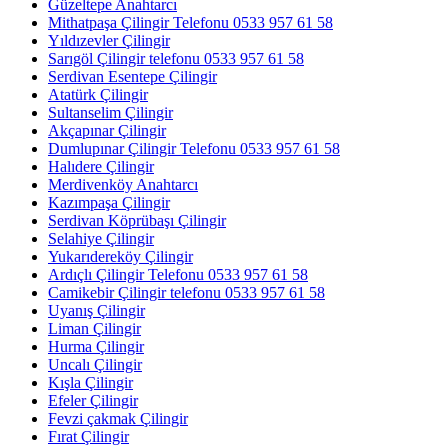
Güzeltepe Anahtarcı
Mithatpaşa Çilingir Telefonu 0533 957 61 58
Yıldızevler Çilingir
Sarıgöl Çilingir telefonu 0533 957 61 58
Serdivan Esentepe Çilingir
Atatürk Çilingir
Sultanselim Çilingir
Akçapınar Çilingir
Dumlupınar Çilingir Telefonu 0533 957 61 58
Halıdere Çilingir
Merdivenköy Anahtarcı
Kazımpaşa Çilingir
Serdivan Köprübaşı Çilingir
Selahiye Çilingir
Yukarıdereköy Çilingir
Ardıçlı Çilingir Telefonu 0533 957 61 58
Camikebir Çilingir telefonu 0533 957 61 58
Uyanış Çilingir
Liman Çilingir
Hurma Çilingir
Uncalı Çilingir
Kışla Çilingir
Efeler Çilingir
Fevzi çakmak Çilingir
Fırat Çilingir