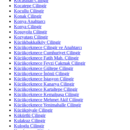
Kocasinan Çilingir
Kocatepe Çilingir
Koçullu Çilingir
Konak Çilingir
Konya Anahtarcı
Konya Çilingir
Koşuyolu Çilingir
Kozyatagı Çilingir
Küçükbakkalköy Çilingir
Küçükçekmece Çilingir ve Anahtarcı
Küçükçekmece Cumhuriyet Çilingir
Küçükçekmece Fatih Mah. Çilingir
Küçükçekmece Fevzi Çakmak Çilingir
Küçükçekmece Gültepe Çilingir
Küçükçekmece İnönü Çilingir
Küçükçekmece İstasyon Çilingir
Küçükçekmece Kanarya Çilingir
Küçükçekmece Kartaltepe Çilingir
Küçükçekmece Kemalpaşa Çilingir
Küçükçekmece Mehmet Akif Çilingir
Küçükçekmece Yenimahalle Çilingir
Küçükpiyale Çilingir
Kükürtlü Çilingir
Kulaksız Çilingir
Kuloglu Çilingir