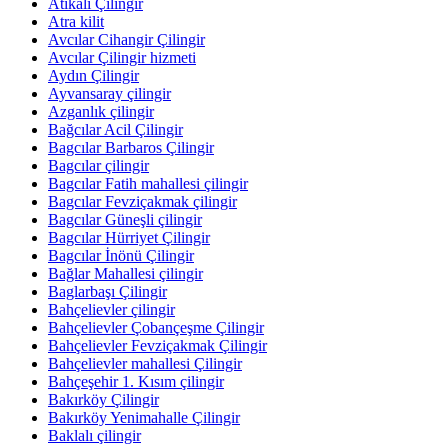
Atikali Çilingir
Atra kilit
Avcılar Cihangir Çilingir
Avcılar Çilingir hizmeti
Aydın Çilingir
Ayvansaray çilingir
Azganlık çilingir
Bağcılar Acil Çilingir
Bagcılar Barbaros Çilingir
Bagcılar çilingir
Bagcılar Fatih mahallesi çilingir
Bagcılar Fevziçakmak çilingir
Bagcılar Güneşli çilingir
Bagcılar Hürriyet Çilingir
Bagcılar İnönü Çilingir
Bağlar Mahallesi çilingir
Baglarbaşı Çilingir
Bahçelievler çilingir
Bahçelievler Çobançeşme Çilingir
Bahçelievler Fevziçakmak Çilingir
Bahçelievler mahallesi Çilingir
Bahçeşehir 1. Kısım çilingir
Bakırköy Çilingir
Bakırköy Yenimahalle Çilingir
Baklalı çilingir