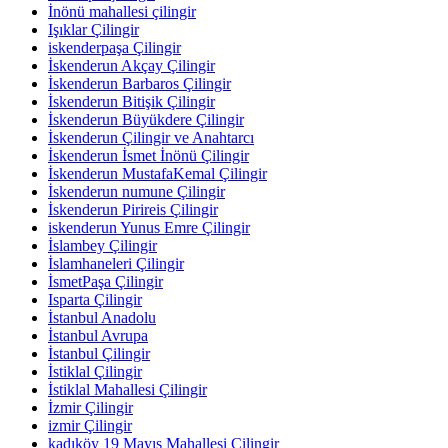
İnönü mahallesi çilingir
Işıklar Çilingir
iskenderpaşa Çilingir
İskenderun Akçay Çilingir
İskenderun Barbaros Çilingir
İskenderun Bitişik Çilingir
İskenderun Büyükdere Çilingir
İskenderun Çilingir ve Anahtarcı
İskenderun İsmet İnönü Çilingir
İskenderun MustafaKemal Çilingir
İskenderun numune Çilingir
İskenderun Pirireis Çilingir
iskenderun Yunus Emre Çilingir
İslambey Çilingir
İslamhaneleri Çilingir
İsmetPaşa Çilingir
Isparta Çilingir
İstanbul Anadolu
İstanbul Avrupa
İstanbul Çilingir
İstiklal Çilingir
İstiklal Mahallesi Çilingir
İzmir Çilingir
izmir Çilingir
kadıköy 19 Mayıs Mahallesi Çilingir