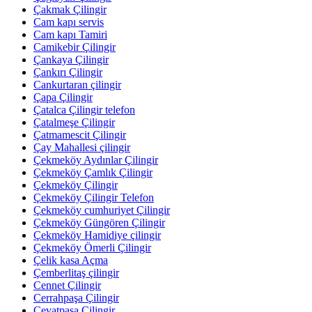
Çakmak Çilingir
Cam kapı servis
Cam kapı Tamiri
Camikebir Çilingir
Çankaya Çilingir
Çankırı Çilingir
Cankurtaran çilingir
Çapa Çilingir
Çatalca Çilingir telefon
Çatalmeşe Çilingir
Çatmamescit Çilingir
Çay Mahallesi çilingir
Çekmeköy Aydınlar Çilingir
Çekmeköy Çamlık Çilingir
Çekmeköy Çilingir
Çekmeköy Çilingir Telefon
Çekmeköy cumhuriyet Çilingir
Çekmeköy Güngören Çilingir
Çekmeköy Hamidiye çilingir
Çekmeköy Ömerli Çilingir
Çelik kasa Açma
Çemberlitaş çilingir
Cennet Çilingir
Cerrahpaşa Çilingir
Cevatpaşa Çilingir