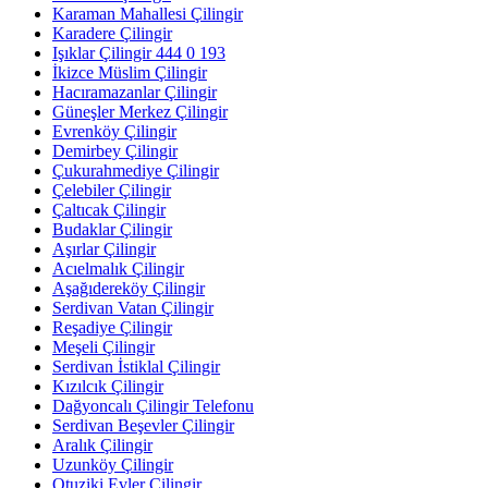
Karaman Mahallesi Çilingir
Karadere Çilingir
Işıklar Çilingir 444 0 193
İkizce Müslim Çilingir
Hacıramazanlar Çilingir
Güneşler Merkez Çilingir
Evrenköy Çilingir
Demirbey Çilingir
Çukurahmediye Çilingir
Çelebiler Çilingir
Çaltıcak Çilingir
Budaklar Çilingir
Aşırlar Çilingir
Acıelmalık Çilingir
Aşağıdereköy Çilingir
Serdivan Vatan Çilingir
Reşadiye Çilingir
Meşeli Çilingir
Serdivan İstiklal Çilingir
Kızılcık Çilingir
Dağyoncalı Çilingir Telefonu
Serdivan Beşevler Çilingir
Aralık Çilingir
Uzunköy Çilingir
Otuziki Evler Çilingir