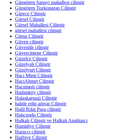
Güngören Sanayi mahallesi çilingir
Güngören Tozkoparan Çilingir
Gürece Çilingir
Gürsel Çilingir
Gürsel Mahallesi Çilingir
gürsel mahallesi çilingir
Gürsu Çilingir
Güven çilingir
Güvenilir çilingir
Güvercintepe Çilingir
Güzelce Çilingir
Güzelyalı Çilingir
Güzelyurt Çilingir
Hacı Mimi Çilingir
HacıAhmet Çilingir
Hacımaşlı çilingir
Hadımköy çilingir
Halaskargazi Çilingir
halide edip adıvar Çilingir
Halil Rıfat Paşa çilingir
Halıcıoglu Çilingir
Halkalı Çilingir ve Halkalı Anahtarcı
Hamidiye Çilingir
Haraççı çilingir
Harbiye Çilingir