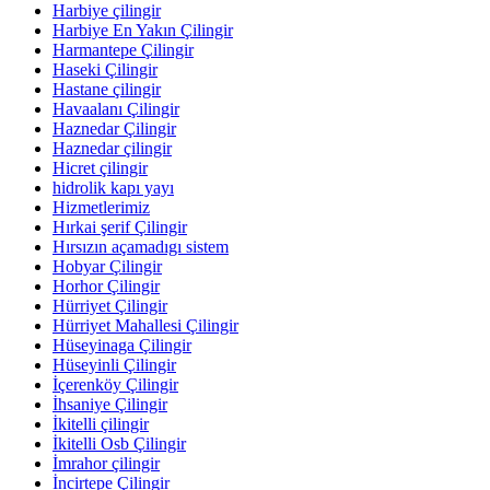
Harbiye çilingir
Harbiye En Yakın Çilingir
Harmantepe Çilingir
Haseki Çilingir
Hastane çilingir
Havaalanı Çilingir
Haznedar Çilingir
Haznedar çilingir
Hicret çilingir
hidrolik kapı yayı
Hizmetlerimiz
Hırkai şerif Çilingir
Hırsızın açamadıgı sistem
Hobyar Çilingir
Horhor Çilingir
Hürriyet Çilingir
Hürriyet Mahallesi Çilingir
Hüseyinaga Çilingir
Hüseyinli Çilingir
İçerenköy Çilingir
İhsaniye Çilingir
İkitelli çilingir
İkitelli Osb Çilingir
İmrahor çilingir
İncirtepe Çilingir