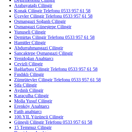
Değirmenönü Çilingir
Arabayatağı Çilingir
Konak Çilingir Telefonu 0533 957 61 58
Üçevler Çilingir Telefonu 0533 957 61 58
Osmangazi Soğanlı Çilingir
Osmangazi Güneştepe Çilingir
Yunuseli Çilingir
Demirtaş Çilingir Telefonu 0533 957 61 58
Hamitler Çilingir
Abdurrahmangazi Çilingir
Sancaktepe Osmangazi Çilingir
Yenidoğan Anahtarcı
Cevizli Çilingir
Bağlarbaşı Çilingir Telefonu 0533 957 61 58
Fındıklı Çilingir
Zümrütevler Çilingir Telefonu 0533 957 61 58
Şifa Çilingir
Aydınlı Çilingir
Karaçulha Çilingir
Molla Yusuf Çilingir
Erenköy Anahtarcı
Fatih anahtarcı
100.YIL Yüzüncü Çilingir
Güneşli Çilingir Telefonu 0533 957 61 58
15 Temmuz Çilingir