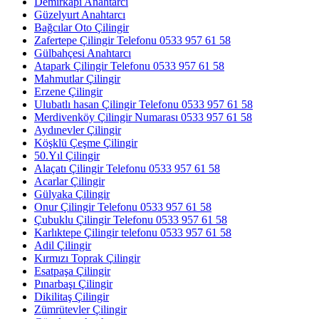
Demirkapı Anahtarcı
Güzelyurt Anahtarcı
Bağcılar Oto Çilingir
Zafertepe Çilingir Telefonu 0533 957 61 58
Gülbahçesi Anahtarcı
Atapark Çilingir Telefonu 0533 957 61 58
Mahmutlar Çilingir
Erzene Çilingir
Ulubatlı hasan Çilingir Telefonu 0533 957 61 58
Merdivenköy Çilingir Numarası 0533 957 61 58
Aydınevler Çilingir
Köşklü Çeşme Çilingir
50.Yıl Çilingir
Alaçatı Çilingir Telefonu 0533 957 61 58
Acarlar Çilingir
Gülyaka Çilingir
Onur Çilingir Telefonu 0533 957 61 58
Çubuklu Çilingir Telefonu 0533 957 61 58
Karlıktepe Çilingir telefonu 0533 957 61 58
Adil Çilingir
Kırmızı Toprak Çilingir
Esatpaşa Çilingir
Pınarbaşı Çilingir
Dikilitaş Çilingir
Zümrütevler Çilingir