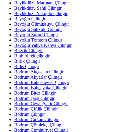
Beylikdüzü Marmara Çilingir
Beylikdüzü Sahil Çilingir
Beylikdüzü Yakuplu Çilingir
Beyoğlu Çilingir
Beyoglu Gümüşsuyu Çilingir
Beyoglu Şahkulu Çilingir
Beyoglu Sururi Çilingir
Beyoğlu Tomtom Çilingir
Beyoglu Yahya Kahya Çilingir
Bilecik Çilingir
Binbirdirek çilingir
Birlik Çilingir
Bitlis Çilingir
Bodrum Akçaalan Çilingir
Bodrum Akyarlar Çilingir
Bodrum Bahçelievler Çilingir
Bodrum Bahçeyaka Çilingir
Bodrum Bitez Çilingir
Bodrum çarşı Çilingir
Bodrum Cevat Şakir Çilingir
Bodrum Çiftlik Çilingir
Bodrum Çilingir
Bodrum Çırkan Çilingir
Bodrum Çömlekçi Çilingir
Bodrum Cumhuriyet Çilingir