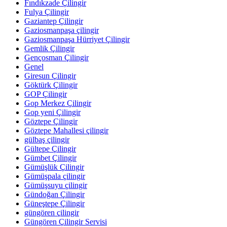
Fındıkzade Çilingir
Fulya Çilingir
Gaziantep Çilingir
Gaziosmanpaşa çilingir
Gaziosmanpaşa Hürriyet Çilingir
Gemlik Çilingir
Gençosman Çilingir
Genel
Giresun Çilingir
Göktürk Çilingir
GOP Çilingir
Gop Merkez Çilingir
Gop yeni Çilingir
Göztepe Çilingir
Göztepe Mahallesi çilingir
gülbaş çilingir
Gültepe Çilingir
Gümbet Çilingir
Gümüşlük Çilingir
Gümüşpala çilingir
Gümüşsuyu çilingir
Gündoğan Çilingir
Güneştepe Çilingir
güngören çilingir
Güngören Çilingir Servisi