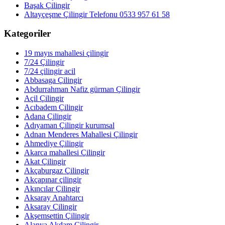
Başak Çilingir
Altayçeşme Çilingir Telefonu 0533 957 61 58
Kategoriler
19 mayıs mahallesi çilingir
7/24 Çilingir
7/24 çilingir acil
Abbasaga Çilingir
Abdurrahman Nafiz gürman Çilingir
Açil Çilingir
Acıbadem Çilingir
Adana Çilingir
Adıyaman Çilingir kurumsal
Adnan Menderes Mahallesi Çilingir
Ahmediye Çilingir
Akarca mahallesi Çilingir
Akat Çilingir
Akçaburgaz Çilingir
Akçapınar çilingir
Akıncılar Çilingir
Aksaray Anahtarcı
Aksaray Çilingir
Akşemsettin Çilingir
Alanya Akdam Çilingir