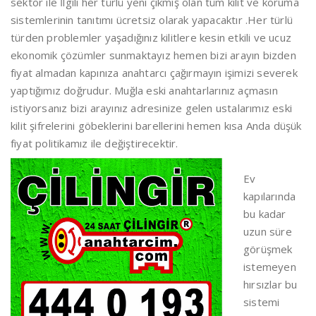
sektör ile İlgili her türlü yeni çıkmış olan tüm kilit ve koruma
sistemlerinin tanıtımı ücretsiz olarak yapacaktır .Her türlü
türden problemler yaşadığınız kilitlere kesin etkili ve ucuz
ekonomik çözümler sunmaktayız hemen bizi arayın bizden
fiyat almadan kapınıza anahtarcı çağırmayın işimizi severek
yaptığımız doğrudur. Muğla eski anahtarlarınız açmasın
istiyorsanız bizi arayınız adresinize gelen ustalarımız eski
kilit şifrelerini göbeklerini barellerini hemen kısa Anda düşük
fiyat politikamız ile değiştirecektir.
Ev
kapılarında
bu kadar
uzun süre
görüşmek
istemeyen
hırsızlar bu
sistemi