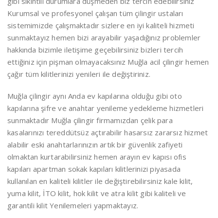
gibi sıkıntılı durumlara düşmeden biz tercih edebilirsiniz
Kurumsal ve profesyonel çalışan tüm çilingir ustaları
sistemimizde çalışmaktadır sizlere en iyi kaliteli hizmeti
sunmaktayız hemen bizi arayabilir yaşadığınız problemler
hakkında bizimle iletişime geçebilirsiniz bizleri tercih
ettiğiniz için pişman olmayacaksınız Muğla acil çilingir hemen
çağır tüm kilitlerinizi yenileri ile değiştiriniz.
Muğla çilingir aynı Anda ev kapılarına olduğu gibi oto
kapılarına şifre ve anahtar yenileme yedekleme hizmetleri
sunmaktadır Muğla çilingir firmamızdan çelik para
kasalarınızı tereddütsüz açtırabilir hasarsız zararsız hizmet
alabilir eski anahtarlarınızın artık bir güvenlik zafiyeti
olmaktan kurtarabilirsiniz hemen arayın ev kapısı ofis
kapıları apartman sokak kapıları kilitlerinizi piyasada
kullanılan en kaliteli kilitler ile değiştirebilirsiniz kale kilit,
yuma kilit, İTO kilit, hok kilit ve atra kilit gibi kaliteli ve
garantili kilit Yenilemeleri yapmaktayız.