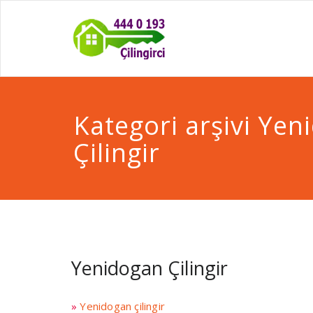
Kategori arşivi Yen
Çilingir
Yenidogan Çilingir
»
Yenidogan çilingir