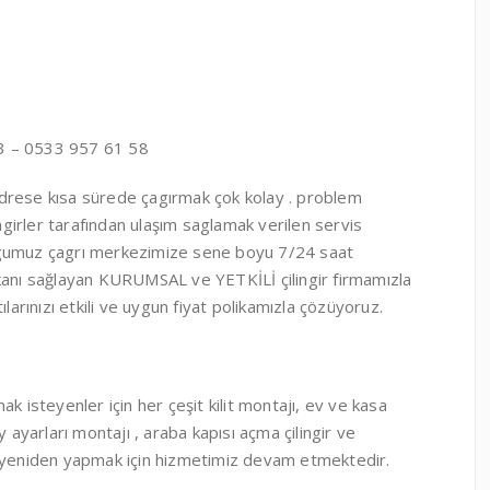
 – 0533 957 61 58
drese kısa sürede çagırmak çok kolay . problem
ilingirler tarafından ulaşım saglamak verilen servis
ugumuz çagrı merkezimize sene boyu 7/24 saat
mkanı sağlayan KURUMSAL ve YETKİLİ çilingir firmamızla
ntılarınızı etkili ve uygun fiyat polikamızla çözüyoruz.
ak isteyenler için her çeşit kilit montajı, ev ve kasa
 ayarları montajı , araba kapısı açma çilingir ve
ı yeniden yapmak için hizmetimiz devam etmektedir.