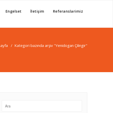
Engelset
İletişim
Referanslarimiz
sayfa
/
Kategori bazında arşiv "Yenidogan Çilingir"