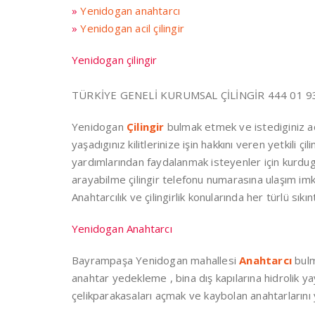
»
Yenidogan anahtarcı
»
Yenidogan acil çilingir
Yenidogan çilingir
TÜRKİYE GENELİ KURUMSAL ÇİLİNGİR 444 01 93
Yenidogan
Çilingir
bulmak etmek ve istediginiz a
yaşadıgınız kilitlerinize işin hakkını veren yetkili ç
yardımlarından faydalanmak isteyenler için kurd
arayabilme çilingir telefonu numarasına ulaşım i
Anahtarcılık ve çilingirlik konularında her türlü sıkı
Yenidogan Anahtarcı
Bayrampaşa Yenidogan mahallesi
Anahtarcı
bulm
anahtar yedekleme , bina dış kapılarına hidrolik yay
çelikparakasaları açmak ve kaybolan anahtarların