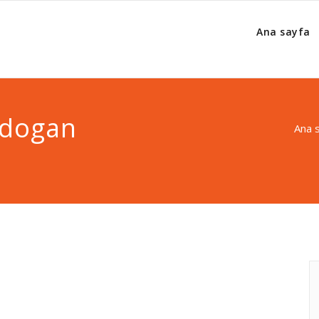
Ana sayfa
idogan
Ana 