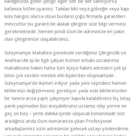
kaldığınızda gelen çilingir eğer sıfır bir kilit takmıyorsa
kafanıza lütfen uyarınız. Takılan kilit veya göbeğin veya kapı
kolu hangisi olursa olsun bunların çoğu firmada garantileri
mevcuttur bu garanti ile alakalı çilingirin size bilgi vermesi
gerekmektedir. hemen şimdi Gsm ile adresinize en yakın
olan çilingirimize ulaşabilirsiniz..
Süleymaniye Mahallesi genelinde verdiğimiz Çilingircilik ve
Anahtarcılık işi ile İlgili çalışan hizmet erbabı ustalarımız
mahallesine hakim hatta tüm ilçeye hakim adresleri çok iyi
bilen çok sevilen meslek ehli kişilerden oluşmaktadır.
Süleymaniye’de ikamet ediyor yada yeni taşındınız hemen
kilitlerinizi değiştirmeniz gerekiyor yada eski kilitlerinizden
bir tanesi arıza yaptı çalışmıyor kapıda kalabilirsiniz hiç telaş
panik yapmadan bizi arayabilirsiniz ustamız olay yerine en
geç on beş – yirmi dakika içinde ulaşacak konumdadır bizi
aradığınız anda Gsm numaranıza çıkan Profesyonel
arkadaşlarımız sizin adresinize gelecek ustayı yönlendirme