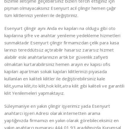
bizimle iletişime geçebilirsiniz bizleri tercih ettiğiniz için
pişman olmayacaksınız Esenyurt acil çilingir hemen çağır
tüm kilitlerinizi yenileri ile değiştiriniz.
Esenyurt çilingir aynı Anda ev kapıları na oldugu gibi oto
kapılarına şifre ve anahtar yenileme yedekleme hizmetleri
sunmaktadır Esenyurt çilingir firmamızdan çelik para kasa
larınızı tereddütsüz açtırabilir hasarsız zararsız hizmet
alabilir eski anahtarlarınızın artık bir güvenlik zafiyeti
olmaktan kurtarabilirsiniz hemen arayın ev kapısı ofis
kapıları apartman sokak kapıları kilitlerinizi piyasada
kullanılan en kaliteli kilitler ile değiştirebilirsiniz kale
kilit,yuma kilit,ito kilit,hok kilit,atra kilit gibi kaliteli ve garantili
kilit Yenilemeleri yapmaktayız.
Süleymaniye en yakın çilingir işyerimiz yada Esenyurt
anahtarcı işyeri Adresi olarak internetten arama
yaptığınızda firmamızı en yakın olarak görebileceksiniz en
yakın anahtarcı numarası 444 01 93 aradığınızda Kurumsal