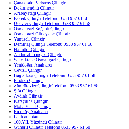
Çanakkale Barbaros Çilingir
Değirmenönü Çilingir
Arabayatağı Çilingir
Konak Çilingir Telefonu 0533 957 61 58
Üçevler Çilingir Telefonu 0533 957 61 58
Osmangazi Soğanlı Çilingir
Osmangazi Güneştepe Çilingir
Yunuseli Çilingir
Demirtaş Çilingir Telefonu 0533 957 61 58
Hamitler Çilingir
Abdurrahmangazi Çilingir
Sancaktepe Osmangazi Çilingir
Yenidoğan Anahtarcı
Cevizli Çilingir
Bağlarbaşı Çilingir Telefonu 0533 957 61 58
Fındıklı Çilingir
Zümrütevler Çilingir Telefonu 0533 957 61 58
Şifa Çilingir
Aydınlı Çilingir
Karaçulha Çilingir
Molla Yusuf Çilingir
Erenköy Anahtarcı
Fatih anahtarcı
100.YIL Yüzüncü Çilingir
Güneşli Çilingir Telefonu 0533 957 61 58