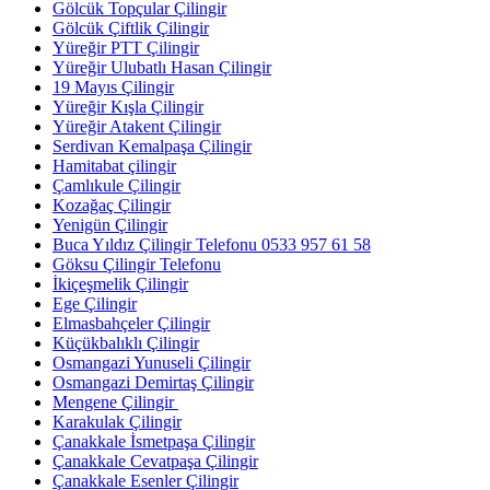
Gölcük Topçular Çilingir
Gölcük Çiftlik Çilingir
Yüreğir PTT Çilingir
Yüreğir Ulubatlı Hasan Çilingir
19 Mayıs Çilingir
Yüreğir Kışla Çilingir
Yüreğir Atakent Çilingir
Serdivan Kemalpaşa Çilingir
Hamitabat çilingir
Çamlıkule Çilingir
Kozağaç Çilingir
Yenigün Çilingir
Buca Yıldız Çilingir Telefonu 0533 957 61 58
Göksu Çilingir Telefonu
İkiçeşmelik Çilingir
Ege Çilingir
Elmasbahçeler Çilingir
Küçükbalıklı Çilingir
Osmangazi Yunuseli Çilingir
Osmangazi Demirtaş Çilingir
Mengene Çilingir
Karakulak Çilingir
Çanakkale İsmetpaşa Çilingir
Çanakkale Cevatpaşa Çilingir
Çanakkale Esenler Çilingir