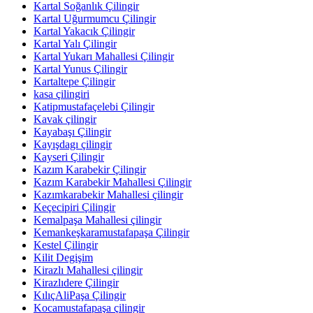
Kartal Soğanlık Çilingir
Kartal Uğurmumcu Çilingir
Kartal Yakacık Çilingir
Kartal Yalı Çilingir
Kartal Yukarı Mahallesi Çilingir
Kartal Yunus Çilingir
Kartaltepe Çilingir
kasa çilingiri
Katipmustafaçelebi Çilingir
Kavak çilingir
Kayabaşı Çilingir
Kayışdagı çilingir
Kayseri Çilingir
Kazım Karabekir Çilingir
Kazım Karabekir Mahallesi Çilingir
Kazımkarabekir Mahallesi çilingir
Keçecipiri Çilingir
Kemalpaşa Mahallesi çilingir
Kemankeşkaramustafapaşa Çilingir
Kestel Çilingir
Kilit Degişim
Kirazlı Mahallesi çilingir
Kirazlıdere Çilingir
KılıçAliPaşa Çilingir
Kocamustafapaşa çilingir