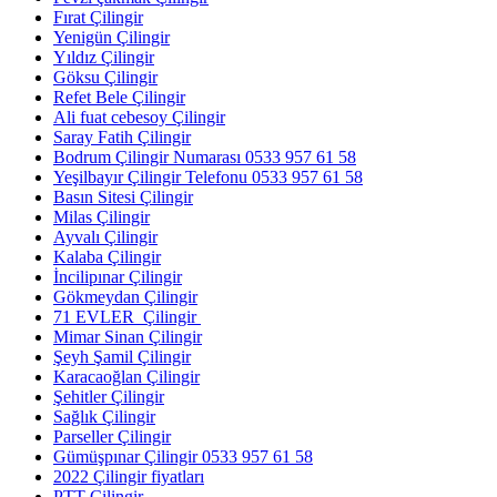
Fırat Çilingir
Yenigün Çilingir
Yıldız Çilingir
Göksu Çilingir
Refet Bele Çilingir
Ali fuat cebesoy Çilingir
Saray Fatih Çilingir
Bodrum Çilingir Numarası 0533 957 61 58
Yeşilbayır Çilingir Telefonu 0533 957 61 58
Basın Sitesi Çilingir
Milas Çilingir
Ayvalı Çilingir
Kalaba Çilingir
İncilipınar Çilingir
Gökmeydan Çilingir
71 EVLER Çilingir
Mimar Sinan Çilingir
Şeyh Şamil Çilingir
Karacaoğlan Çilingir
Şehitler Çilingir
Sağlık Çilingir
Parseller Çilingir
Gümüşpınar Çilingir 0533 957 61 58
2022 Çilingir fiyatları
PTT Çilingir