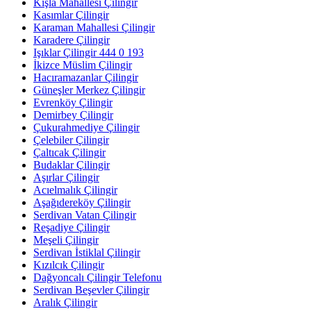
Kışla Mahallesi Çilingir
Kasımlar Çilingir
Karaman Mahallesi Çilingir
Karadere Çilingir
Işıklar Çilingir 444 0 193
İkizce Müslim Çilingir
Hacıramazanlar Çilingir
Güneşler Merkez Çilingir
Evrenköy Çilingir
Demirbey Çilingir
Çukurahmediye Çilingir
Çelebiler Çilingir
Çaltıcak Çilingir
Budaklar Çilingir
Aşırlar Çilingir
Acıelmalık Çilingir
Aşağıdereköy Çilingir
Serdivan Vatan Çilingir
Reşadiye Çilingir
Meşeli Çilingir
Serdivan İstiklal Çilingir
Kızılcık Çilingir
Dağyoncalı Çilingir Telefonu
Serdivan Beşevler Çilingir
Aralık Çilingir