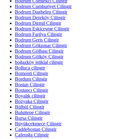
Bodrum Çömlekçi Çilingir
Bodrum Cumhuriyet Çilingir
Bodrum Dagbelen Çilingir
Bodrum Dereköy Çilingir
Bodrum Dirmil Çilingir
Bodrum Eskiçeşme Çilingir
Bodrum Farilya Çilingir
Bodrum Geriş Çilingir
Bodrum Gökpınar Çilingir
Bodrum Gölbaşı Çilingir
Bodrum Gölköy Çilingir
boğazköy istiklal çilingir
Bolluca çilingir
Bomonti Çilingir
Bordum Çilingir
Bostan Çilingir
Bostancı Çilingir
Boyalık çilingir
Bozyaka Çilingir
Bülbül Çilingir
Buluttepe Çilingir
Bursa Çilingir
Büyükçekmece Çilingir
Caddebostan Çilingir
Caferağa Çilingir