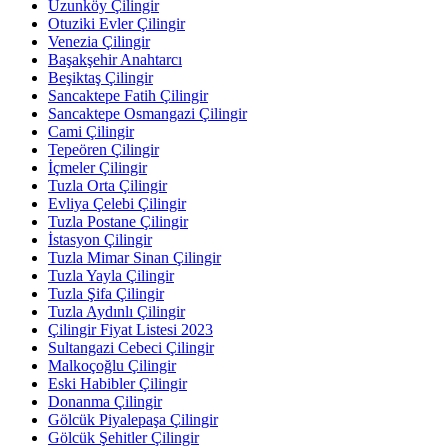
Uzunköy Çilingir
Otuziki Evler Çilingir
Venezia Çilingir
Başakşehir Anahtarcı
Beşiktaş Çilingir
Sancaktepe Fatih Çilingir
Sancaktepe Osmangazi Çilingir
Cami Çilingir
Tepeören Çilingir
İçmeler Çilingir
Tuzla Orta Çilingir
Evliya Çelebi Çilingir
Tuzla Postane Çilingir
İstasyon Çilingir
Tuzla Mimar Sinan Çilingir
Tuzla Yayla Çilingir
Tuzla Şifa Çilingir
Tuzla Aydınlı Çilingir
Çilingir Fiyat Listesi 2023
Sultangazi Cebeci Çilingir
Malkoçoğlu Çilingir
Eski Habibler Çilingir
Donanma Çilingir
Gölcük Piyalepaşa Çilingir
Gölcük Şehitler Çilingir