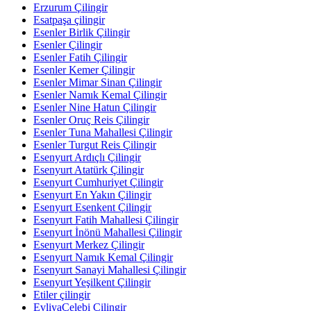
Erzurum Çilingir
Esatpaşa çilingir
Esenler Birlik Çilingir
Esenler Çilingir
Esenler Fatih Çilingir
Esenler Kemer Çilingir
Esenler Mimar Sinan Çilingir
Esenler Namık Kemal Çilingir
Esenler Nine Hatun Çilingir
Esenler Oruç Reis Çilingir
Esenler Tuna Mahallesi Çilingir
Esenler Turgut Reis Çilingir
Esenyurt Ardıçlı Çilingir
Esenyurt Atatürk Çilingir
Esenyurt Cumhuriyet Çilingir
Esenyurt En Yakın Çilingir
Esenyurt Esenkent Çilingir
Esenyurt Fatih Mahallesi Çilingir
Esenyurt İnönü Mahallesi Çilingir
Esenyurt Merkez Çilingir
Esenyurt Namık Kemal Çilingir
Esenyurt Sanayi Mahallesi Çilingir
Esenyurt Yeşilkent Çilingir
Etiler çilingir
EvliyaÇelebi Çilingir