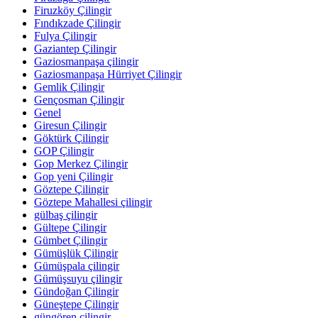
Firuzköy Çilingir
Fındıkzade Çilingir
Fulya Çilingir
Gaziantep Çilingir
Gaziosmanpaşa çilingir
Gaziosmanpaşa Hürriyet Çilingir
Gemlik Çilingir
Gençosman Çilingir
Genel
Giresun Çilingir
Göktürk Çilingir
GOP Çilingir
Gop Merkez Çilingir
Gop yeni Çilingir
Göztepe Çilingir
Göztepe Mahallesi çilingir
gülbaş çilingir
Gültepe Çilingir
Gümbet Çilingir
Gümüşlük Çilingir
Gümüşpala çilingir
Gümüşsuyu çilingir
Gündoğan Çilingir
Güneştepe Çilingir
güngören çilingir