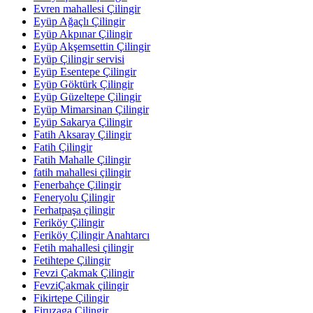
Evren mahallesi Çilingir
Eyüp Ağaçlı Çilingir
Eyüp Akpınar Çilingir
Eyüp Akşemsettin Çilingir
Eyüp Çilingir servisi
Eyüp Esentepe Çilingir
Eyüp Göktürk Çilingir
Eyüp Güzeltepe Çilingir
Eyüp Mimarsinan Çilingir
Eyüp Sakarya Çilingir
Fatih Aksaray Çilingir
Fatih Çilingir
Fatih Mahalle Çilingir
fatih mahallesi çilingir
Fenerbahçe Çilingir
Feneryolu Çilingir
Ferhatpaşa çilingir
Feriköy Çilingir
Feriköy Çilingir Anahtarcı
Fetih mahallesi çilingir
Fetihtepe Çilingir
Fevzi Çakmak Çilingir
FevziÇakmak çilingir
Fikirtepe Çilingir
Firuzaga Çilingir