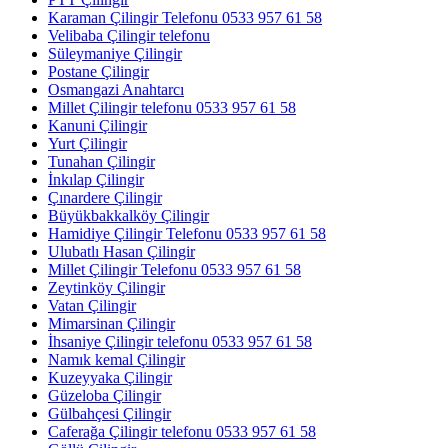
Karaman Çilingir Telefonu 0533 957 61 58
Velibaba Çilingir telefonu
Süleymaniye Çilingir
Postane Çilingir
Osmangazi Anahtarcı
Millet Çilingir telefonu 0533 957 61 58
Kanuni Çilingir
Yurt Çilingir
Tunahan Çilingir
İnkılap Çilingir
Çınardere Çilingir
Büyükbakkalköy Çilingir
Hamidiye Çilingir Telefonu 0533 957 61 58
Ulubatlı Hasan Çilingir
Millet Çilingir Telefonu 0533 957 61 58
Zeytinköy Çilingir
Vatan Çilingir
Mimarsinan Çilingir
İhsaniye Çilingir telefonu 0533 957 61 58
Namık kemal Çilingir
Kuzeyyaka Çilingir
Güzeloba Çilingir
Gülbahçesi Çilingir
Caferağa Çilingir telefonu 0533 957 61 58