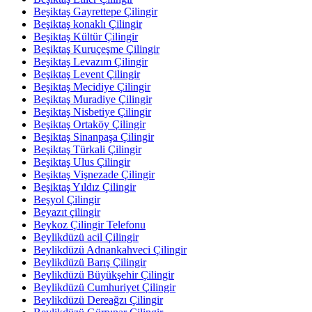
Beşiktaş Gayrettepe Çilingir
Beşiktaş konaklı Çilingir
Beşiktaş Kültür Çilingir
Beşiktaş Kuruçeşme Çilingir
Beşiktaş Levazım Çilingir
Beşiktaş Levent Çilingir
Beşiktaş Mecidiye Çilingir
Beşiktaş Muradiye Çilingir
Beşiktaş Nisbetiye Çilingir
Beşiktaş Ortaköy Çilingir
Beşiktaş Sinanpaşa Çilingir
Beşiktaş Türkali Çilingir
Beşiktaş Ulus Çilingir
Beşiktaş Vişnezade Çilingir
Beşiktaş Yıldız Çilingir
Beşyol Çilingir
Beyazıt çilingir
Beykoz Çilingir Telefonu
Beylikdüzü acil Çilingir
Beylikdüzü Adnankahveci Çilingir
Beylikdüzü Barış Çilingir
Beylikdüzü Büyükşehir Çilingir
Beylikdüzü Cumhuriyet Çilingir
Beylikdüzü Dereağzı Çilingir