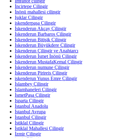
İmrahor çilingir
İncirtepe Çilingir
İnönü mahallesi çilingir
Işıklar Çilingir
iskenderpaşa Çilingir
İskenderun Akçay Çilingir
İskenderun Barbaros Çilingir
İskenderun Bitişik Çilingir
İskenderun Büyükdere Çilingir
İskenderun Çilingir ve Anahtarcı
İskenderun İsmet İnönü Çilingir
İskenderun MustafaKemal Çilingir
İskenderun numune Çilingir
İskenderun Pirireis Çilingir
iskenderun Yunus Emre Çilingir
İslambey Çilingir
İslamhaneleri Çilingir
İsmetPaşa Çilingir
Isparta Çilingir
İstanbul Anadolu
İstanbul Avrupa
İstanbul Çilingir
İstiklal Çilingir
İstiklal Mahallesi Çilingir
İzmir Çilingir