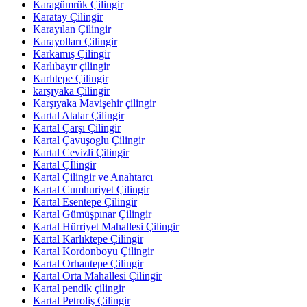
Karagümrük Çilingir
Karatay Çilingir
Karayılan Çilingir
Karayolları Çilingir
Karkamış Çilingir
Karlıbayır çilingir
Karlıtepe Çilingir
karşıyaka Çilingir
Karşıyaka Mavişehir çilingir
Kartal Atalar Çilingir
Kartal Çarşı Çilingir
Kartal Çavuşoglu Çilingir
Kartal Cevizli Çilingir
Kartal Çİlingir
Kartal Çilingir ve Anahtarcı
Kartal Cumhuriyet Çilingir
Kartal Esentepe Çilingir
Kartal Gümüşpınar Çilingir
Kartal Hürriyet Mahallesi Çilingir
Kartal Karlıktepe Çilingir
Kartal Kordonboyu Çilingir
Kartal Orhantepe Çilingir
Kartal Orta Mahallesi Çilingir
Kartal pendik çilingir
Kartal Petroliş Çilingir