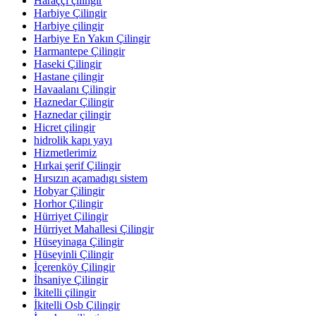
Haraççı çilingir
Harbiye Çilingir
Harbiye çilingir
Harbiye En Yakın Çilingir
Harmantepe Çilingir
Haseki Çilingir
Hastane çilingir
Havaalanı Çilingir
Haznedar Çilingir
Haznedar çilingir
Hicret çilingir
hidrolik kapı yayı
Hizmetlerimiz
Hırkai şerif Çilingir
Hırsızın açamadıgı sistem
Hobyar Çilingir
Horhor Çilingir
Hürriyet Çilingir
Hürriyet Mahallesi Çilingir
Hüseyinaga Çilingir
Hüseyinli Çilingir
İçerenköy Çilingir
İhsaniye Çilingir
İkitelli çilingir
İkitelli Osb Çilingir