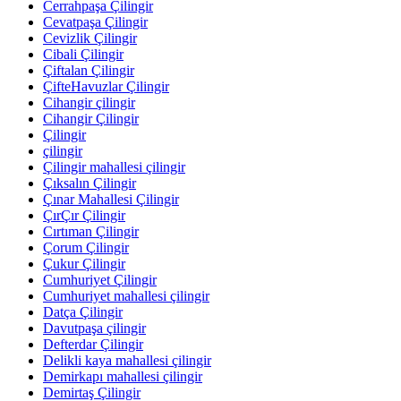
Cerrahpaşa Çilingir
Cevatpaşa Çilingir
Cevizlik Çilingir
Cibali Çilingir
Çiftalan Çilingir
ÇifteHavuzlar Çilingir
Cihangir çilingir
Cihangir Çilingir
Çilingir
çilingir
Çilingir mahallesi çilingir
Çıksalın Çilingir
Çınar Mahallesi Çilingir
ÇırÇır Çilingir
Cırtıman Çilingir
Çorum Çilingir
Çukur Çilingir
Cumhuriyet Çilingir
Cumhuriyet mahallesi çilingir
Datça Çilingir
Davutpaşa çilingir
Defterdar Çilingir
Delikli kaya mahallesi çilingir
Demirkapı mahallesi çilingir
Demirtaş Çilingir