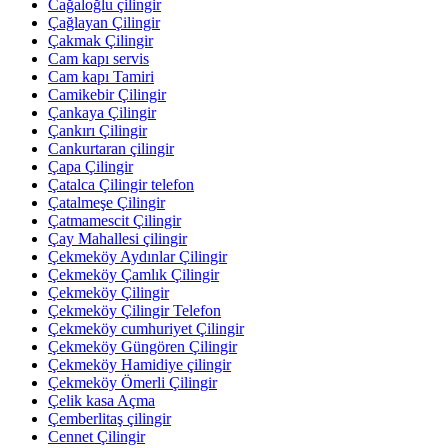
Cağaloğlu çilingir
Çağlayan Çilingir
Çakmak Çilingir
Cam kapı servis
Cam kapı Tamiri
Camikebir Çilingir
Çankaya Çilingir
Çankırı Çilingir
Cankurtaran çilingir
Çapa Çilingir
Çatalca Çilingir telefon
Çatalmeşe Çilingir
Çatmamescit Çilingir
Çay Mahallesi çilingir
Çekmeköy Aydınlar Çilingir
Çekmeköy Çamlık Çilingir
Çekmeköy Çilingir
Çekmeköy Çilingir Telefon
Çekmeköy cumhuriyet Çilingir
Çekmeköy Güngören Çilingir
Çekmeköy Hamidiye çilingir
Çekmeköy Ömerli Çilingir
Çelik kasa Açma
Çemberlitaş çilingir
Cennet Çilingir