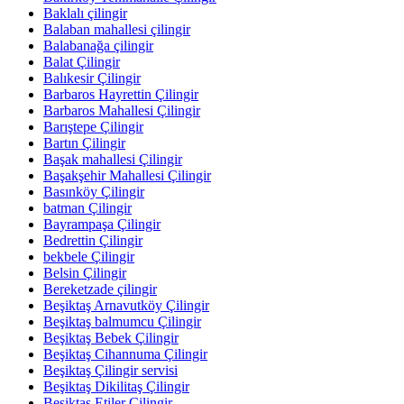
Baklalı çilingir
Balaban mahallesi çilingir
Balabanağa çilingir
Balat Çilingir
Balıkesir Çilingir
Barbaros Hayrettin Çilingir
Barbaros Mahallesi Çilingir
Barıştepe Çilingir
Bartın Çilingir
Başak mahallesi Çilingir
Başakşehir Mahallesi Çilingir
Basınköy Çilingir
batman Çilingir
Bayrampaşa Çilingir
Bedrettin Çilingir
bekbele Çilingir
Belsin Çilingir
Bereketzade çilingir
Beşiktaş Arnavutköy Çilingir
Beşiktaş balmumcu Çilingir
Beşiktaş Bebek Çilingir
Beşiktaş Cihannuma Çilingir
Beşiktaş Çilingir servisi
Beşiktaş Dikilitaş Çilingir
Beşiktaş Etiler Çilingir