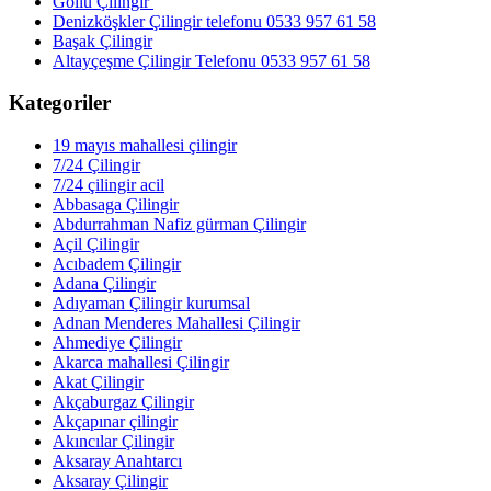
Göllü Çilingir
Denizköşkler Çilingir telefonu 0533 957 61 58
Başak Çilingir
Altayçeşme Çilingir Telefonu 0533 957 61 58
Kategoriler
19 mayıs mahallesi çilingir
7/24 Çilingir
7/24 çilingir acil
Abbasaga Çilingir
Abdurrahman Nafiz gürman Çilingir
Açil Çilingir
Acıbadem Çilingir
Adana Çilingir
Adıyaman Çilingir kurumsal
Adnan Menderes Mahallesi Çilingir
Ahmediye Çilingir
Akarca mahallesi Çilingir
Akat Çilingir
Akçaburgaz Çilingir
Akçapınar çilingir
Akıncılar Çilingir
Aksaray Anahtarcı
Aksaray Çilingir