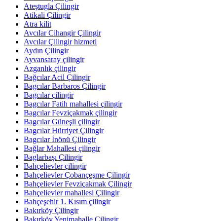
Ateştugla Çilingir
Atikali Çilingir
Atra kilit
Avcılar Cihangir Çilingir
Avcılar Çilingir hizmeti
Aydın Çilingir
Ayvansaray çilingir
Azganlık çilingir
Bağcılar Acil Çilingir
Bagcılar Barbaros Çilingir
Bagcılar çilingir
Bagcılar Fatih mahallesi çilingir
Bagcılar Fevziçakmak çilingir
Bagcılar Güneşli çilingir
Bagcılar Hürriyet Çilingir
Bagcılar İnönü Çilingir
Bağlar Mahallesi çilingir
Baglarbaşı Çilingir
Bahçelievler çilingir
Bahçelievler Çobançeşme Çilingir
Bahçelievler Fevziçakmak Çilingir
Bahçelievler mahallesi Çilingir
Bahçeşehir 1. Kısım çilingir
Bakırköy Çilingir
Bakırköy Yenimahalle Çilingir