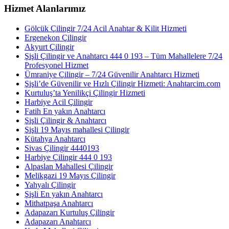
Hizmet Alanlarımız
Gölcük Çilingir 7/24 Acil Anahtar & Kilit Hizmeti
Ergenekon Çilingir
Akyurt Çilingir
Şişli Çilingir ve Anahtarcı 444 0 193 – Tüm Mahallelere 7/24
Profesyonel Hizmet
Ümraniye Çilingir – 7/24 Güvenilir Anahtarcı Hizmeti
Şişli’de Güvenilir ve Hızlı Çilingir Hizmeti: Anahtarcim.com
Kurtuluş’ta Yenilikçi Çilingir Hizmeti
Harbiye Acil Çilingir
Fatih En yakın Anahtarcı
Şişli Çilingir & Anahtarcı
Şişli 19 Mayıs mahallesi Çilingir
Kütahya Anahtarcı
Sivas Çilingir 4440193
Harbiye Çilingir 444 0 193
Alpaslan Mahallesi Çilingir
Melikgazi 19 Mayıs Çilingir
Yahyalı Çilingir
Şişli En yakın Anahtarcı
Mithatpaşa Anahtarcı
Adapazarı Kurtuluş Çilingir
Adapazarı Anahtarcı