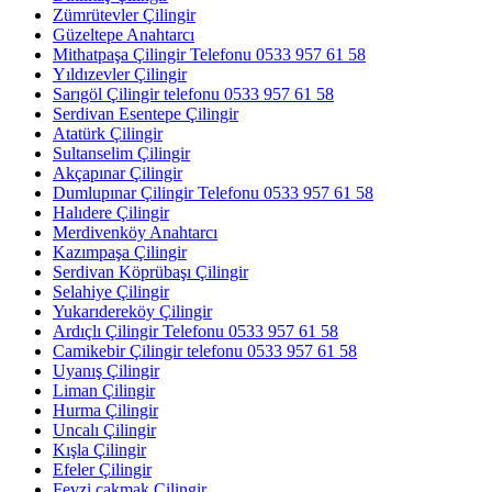
Zümrütevler Çilingir
Güzeltepe Anahtarcı
Mithatpaşa Çilingir Telefonu 0533 957 61 58
Yıldızevler Çilingir
Sarıgöl Çilingir telefonu 0533 957 61 58
Serdivan Esentepe Çilingir
Atatürk Çilingir
Sultanselim Çilingir
Akçapınar Çilingir
Dumlupınar Çilingir Telefonu 0533 957 61 58
Halıdere Çilingir
Merdivenköy Anahtarcı
Kazımpaşa Çilingir
Serdivan Köprübaşı Çilingir
Selahiye Çilingir
Yukarıdereköy Çilingir
Ardıçlı Çilingir Telefonu 0533 957 61 58
Camikebir Çilingir telefonu 0533 957 61 58
Uyanış Çilingir
Liman Çilingir
Hurma Çilingir
Uncalı Çilingir
Kışla Çilingir
Efeler Çilingir
Fevzi çakmak Çilingir