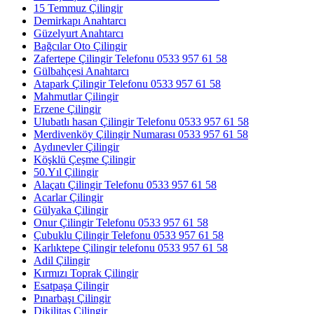
15 Temmuz Çilingir
Demirkapı Anahtarcı
Güzelyurt Anahtarcı
Bağcılar Oto Çilingir
Zafertepe Çilingir Telefonu 0533 957 61 58
Gülbahçesi Anahtarcı
Atapark Çilingir Telefonu 0533 957 61 58
Mahmutlar Çilingir
Erzene Çilingir
Ulubatlı hasan Çilingir Telefonu 0533 957 61 58
Merdivenköy Çilingir Numarası 0533 957 61 58
Aydınevler Çilingir
Köşklü Çeşme Çilingir
50.Yıl Çilingir
Alaçatı Çilingir Telefonu 0533 957 61 58
Acarlar Çilingir
Gülyaka Çilingir
Onur Çilingir Telefonu 0533 957 61 58
Çubuklu Çilingir Telefonu 0533 957 61 58
Karlıktepe Çilingir telefonu 0533 957 61 58
Adil Çilingir
Kırmızı Toprak Çilingir
Esatpaşa Çilingir
Pınarbaşı Çilingir
Dikilitaş Çilingir