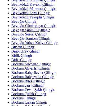
Beylikdüzü Gürpınar Çilingir
Beylikdüzü Kavaklı Çilingir
Beylikdüzü Marmara Çilingir
Beylikdüzü Sahil Çilingir
Beylikdüzü Yakuplu Çilingir
Beyoğlu Çilingir
Beyoglu Gümüşsuyu Çilingir
Beyoglu Şahkulu Çilingir
Beyoglu Sururi Çilingir
Beyoğlu Tomtom Çilingir
Beyoglu Yahya Kahya Çilingir
Bilecik Çilingir
Binbirdirek çilingir
Birlik Çilingir
Bitlis Çilingir
Bodrum Akçaalan Çilingir
Bodrum Akyarlar Çilingir
Bodrum Bahçelievler Çilingir
Bodrum Bahçeyaka Çilingir
Bodrum Bitez Çilingir
Bodrum çarşı Çilingir
Bodrum Cevat Şakir Çilingir
Bodrum Çiftlik Çilingir
Bodrum Çilingir
Bodrum Çırkan Çilingir