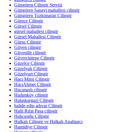
Güngören Çilingir Servisi
Güngören Sanayi mahallesi çilingir
Güngören Tozkoparan Çilingir
Gürece Çilingir
Gürsel Çilingir
gürsel mahallesi çilingir
Gürsel Mahallesi Çilingir
Gürsu Çilingir
Güven çilingir
Güvenilir çilingir
Güvercintepe Çilingir
Güzelce Çilingir
Güzelyalı Çilingir
Güzelyurt Çilingir
Hacı Mimi Çilingir
HacıAhmet Çilingir
Hacımaşlı çilingir
Hadımköy çilingir
Halaskargazi Çilingir
halide edip adıvar Çilingir
Halil Rıfat Paşa çilingir
Halıcıoglu Çilingir
Halkalı Çilingir ve Halkalı Anahtarcı
Hamidiye Çilingir