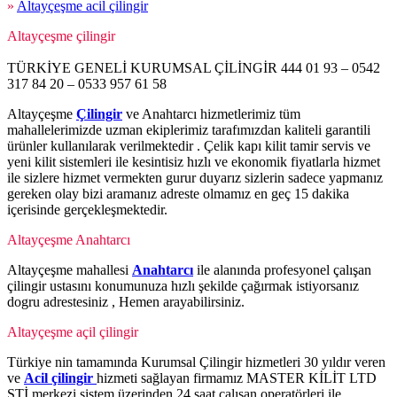
»
Altayçeşme acil çilingir
Altayçeşme çilingir
TÜRKİYE GENELİ KURUMSAL ÇİLİNGİR 444 01 93 – 0542
317 84 20 – 0533 957 61 58
Altayçeşme
Çilingir
ve Anahtarcı hizmetlerimiz tüm
mahallelerimizde uzman ekiplerimiz tarafımızdan kaliteli garantili
ürünler kullanılarak verilmektedir . Çelik kapı kilit tamir servis ve
yeni kilit sistemleri ile kesintisiz hızlı ve ekonomik fiyatlarla hizmet
ile sizlere hizmet vermekten gurur duyarız sizlerin sadece yapmanız
gereken olay bizi aramanız adreste olmamız en geç 15 dakika
içerisinde gerçekleşmektedir.
Altayçeşme Anahtarcı
Altayçeşme mahallesi
Anahtarcı
ile alanında profesyonel çalışan
çilingir ustasını konumunuza hızlı şekilde çağırmak istiyorsanız
dogru adrestesiniz , Hemen arayabilirsiniz.
Altayçeşme açil çilingir
Türkiye nin tamamında Kurumsal Çilingir hizmetleri 30 yıldır veren
ve
Acil çilingir
hizmeti sağlayan firmamız MASTER KİLİT LTD
ŞTİ merkezi sistem üzerinden 24 saat çalışan operatörleri ile