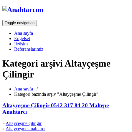
Toggle navigation
Ana sayfa
Engelset
İletişim
Referanslarimiz
Kategori arşivi Altayçeşme
Çilingir
Ana sayfa
/
Kategori bazında arşiv "Altayçeşme Çilingir"
Altayçeşme Çilingir 0542 317 84 20 Maltepe
Anahtarcı
»
Altayçeşme çilingir
»
Altayçeşme anahtarcı