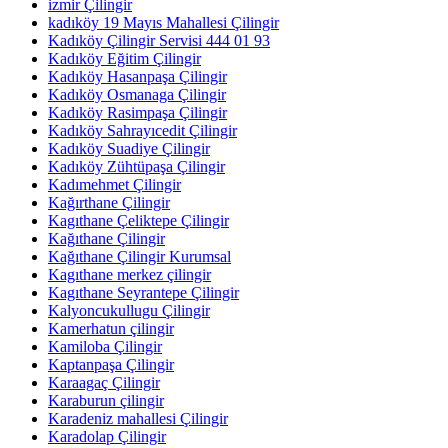
izmir Çilingir
kadıköy 19 Mayıs Mahallesi Çilingir
Kadıköy Çilingir Servisi 444 01 93
Kadıköy Eğitim Çilingir
Kadıköy Hasanpaşa Çilingir
Kadıköy Osmanaga Çilingir
Kadıköy Rasimpaşa Çilingir
Kadıköy Sahrayıcedit Çilingir
Kadıköy Suadiye Çilingir
Kadıköy Zühtüpaşa Çilingir
Kadımehmet Çilingir
Kağırthane Çilingir
Kagıthane Çeliktepe Çilingir
Kağıthane Çilingir
Kağıthane Çilingir Kurumsal
Kagıthane merkez çilingir
Kagıthane Seyrantepe Çilingir
Kalyoncukullugu Çilingir
Kamerhatun çilingir
Kamiloba Çilingir
Kaptanpaşa Çilingir
Karaagaç Çilingir
Karaburun çilingir
Karadeniz mahallesi Çilingir
Karadolap Çilingir