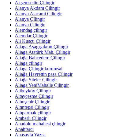
Akşemsettin Çilingir
Alanya Akdam Çilingir
Alanya Alacami Çilingir
Alanya Çİlingir
Alanya Çilingir
Alemdag çilingir
Alemdar Çilingir
Ali Kuşçu Çilingir
Aliaga Aşagışakran Çilingir
Aliaga Atatürk Mah. Çilingir
Aliağa Bahçedere Çilingir
Aliaga çilingir
Aliaga Çilingir kurumsal
Aliağa Hayrettin paşa Çilingir
Aliağa Siteler Çilingir
Aliaga YeniMahalle Çilingir
Alibeyköy Çilingir
Altayçeşme Çilingir
Altınşehir Çilingir
Altıntepsi Çilingir
Altıparmak çilingir
Ambarlı Çilingir
Anadolu mahallesi çilingir
Anahtarcı
Anasayfa Yazısı