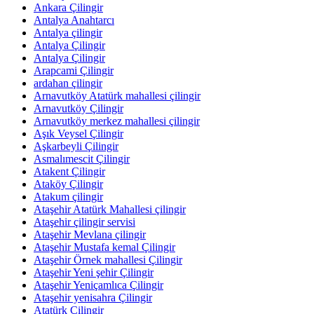
Ankara Çilingir
Antalya Anahtarcı
Antalya çilingir
Antalya Çilingir
Antalya Çilingir
Arapcami Çilingir
ardahan çilingir
Arnavutköy Atatürk mahallesi çilingir
Arnavutköy Çilingir
Arnavutköy merkez mahallesi çilingir
Aşık Veysel Çilingir
Aşkarbeyli Çilingir
Asmalımescit Çilingir
Atakent Çilingir
Ataköy Çilingir
Atakum çilingir
Ataşehir Atatürk Mahallesi çilingir
Ataşehir çilingir servisi
Ataşehir Mevlana çilingir
Ataşehir Mustafa kemal Çilingir
Ataşehir Örnek mahallesi Çilingir
Ataşehir Yeni şehir Çilingir
Ataşehir Yeniçamlıca Çilingir
Ataşehir yenisahra Çilingir
Atatürk Çilingir