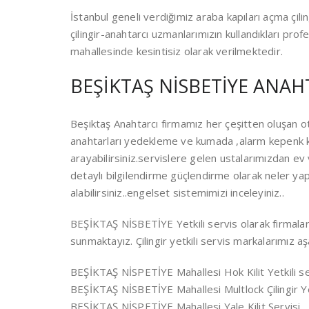
İstanbul geneli verdiğimiz araba kapıları açma çil
çilingir-anahtarcı uzmanlarımızın kullandıkları prof
mahallesinde kesintisiz olarak verilmektedir.
BEŞİKTAŞ NİSBETİYE ANAHT
Beşiktaş Anahtarcı firmamız her çeşitten oluşan ot
anahtarları yedekleme ve kumada ,alarm kepenk ku
arayabilirsiniz.servislere gelen ustalarımızdan ev 
detaylı bilgilendirme güçlendirme olarak neler yapı
alabilirsiniz..engelset sistemimizi inceleyiniz..
BEŞİKTAŞ NİSBETİYE Yetkili servis olarak firmalara
sunmaktayız. Çilingir yetkili servis markalarımız aşa
BEŞİKTAŞ NİSPETİYE Mahallesi Hok Kilit Yetkili se
BEŞİKTAŞ NİSBETİYE Mahallesi Multlock Çilingir Yet
BEŞİKTAŞ NİSPETİYE Mahallesi Yale Kilit Servisi