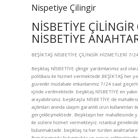
Nispetiye Çilingir
NİSBETİYE ÇİLİNGİR 
NİSBETİYE ANAHTARC
BEŞİKTAŞ NİSBETİYE ÇİLİNGİR HİZMETLERİ 7/24
Beşiktaş NİSBETİYE çilingir yardımlarımız acil ola
politikası ile hizmet vermektedir.BEŞİKTAŞ her yerin
güvenilir müdahale imkanlarımız 7/24 saat geçerl
içinde verilmektedir. beşiktaş NİSBETİYE en yakın 
arayabilirsiniz. beşiktaşta NİSBETİYE de mahallesind
açılımları anında ulaşım garantili ürün kullanımları
gerçekleşmektedir. Beşiktaşın her mahallesinde yet
ile sizlere hizmet vermekteyiz. istanbul genelinde
bulunmaktadır. beşiktaş ta her türden anahtarlarınız 
firmalarımızda bulunmakta ve servis edilmektedir