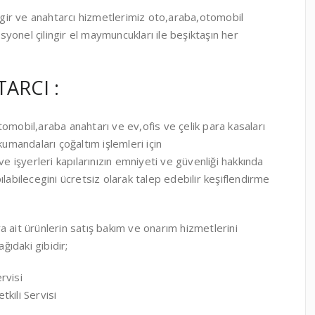
ingir ve anahtarcı hizmetlerimiz oto,araba,otomobil
esyonel çilingir el maymuncukları ile beşiktaşın her
ARCI :
omobil,araba anahtarı ve ev,ofis ve çelik para kasaları
mandaları çoğaltım işlemleri için
ve işyerleri kapılarınızın emniyeti ve güvenliği hakkında
labilecegini ücretsiz olarak talep edebilir keşiflendirme
 ait ürünlerin satış bakım ve onarım hizmetlerini
ğıdaki gibidir;
rvisi
kili Servisi