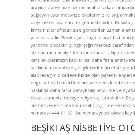
arayınız adresinize uzman anahtarcı kadromuzdan se
sağlayan usta motorize ekiplerimiz ile sağlanmak
bilgisine en kısa sürede gelmektedirler. Beşiktaş’d
firmamız tarafından size gönderilen uzman anahtarcı
yapılmaktadır. Beşiktaşın çilingiri olarak bizi aradığ
yardımcı olacaktır çilingir çağrı merkezi tarafında
sizlerin memnuniyetleri olana kadar takip edilmekt
karşı ekiplerimizin kapılarınızı daha fazla emnşyet
hakkında uzmanlaşmış bilgilerinden ücretsiz yararlan
alabilecegimiz sadece bizde olan patentli engelse
engelset sistemleri kapınızı ve sevdiklerinizi kor
hakkında daha fazla detaylı bilgilendirme ve fiyatl
dikkat etmenizi tavsiye ediyoruz..İstanbul ve Be
hizmet veren firma kurumsal çilingir merkezimiz siz
numarası 444 01 93 ..bu numarayı acil olarak kayded
BEŞİKTAŞ NİSBETİYE OTO