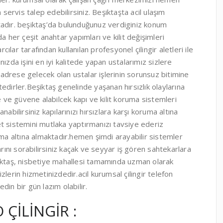
rvis talep edebilirsiniz. Beşiktaşta acil ulaşım
tadır. beşiktaş’da bulunduğunuz verdiginiz konum
a her çeşit anahtar yapımları ve kilit değişimleri
lar tarafından kullanılan profesyonel çilingir aletleri ile
ınızda işini en iyi kalitede yapan ustalarımız sizlere
n adrese gelecek olan ustalar işlerinin sorunsuz bitimine
edirler.Beşiktaş genelinde yaşanan hırsızlık olaylarına
e ve güvene alabilcek kapı ve kilit koruma sistemleri
abilirsiniz kapılarınızı hırsızlara karşı koruma altına
t sistemini mutlaka yaptırmanızı tavsiye ederiz
uma altına almaktadır.hemen şimdi arayabilir sistemler
arını sorabilirsiniz kaçak ve seyyar iş gören sahtekarlara
şiktaş, nisbetiye mahallesi tamamında uzman olarak
lerin hizmetinizdedir.acil kurumsal çilingir telefon
in bir gün lazım olabilir.
 ÇİLİNGİR :