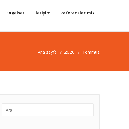
Engelset
İletişim
Referanslarimiz
Ana sayfa
/
2020
/
Temmuz