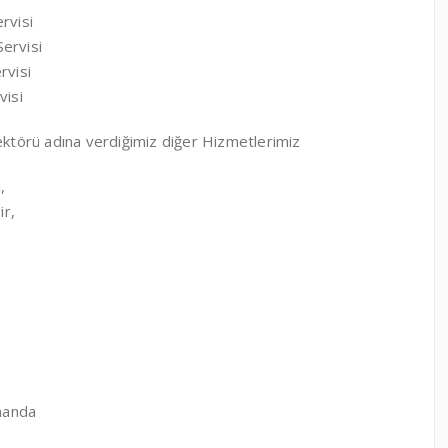
rvisi
ervisi
rvisi
visi
Sektörü adına verdiğimiz diğer Hizmetlerimiz
,
ir,
manda