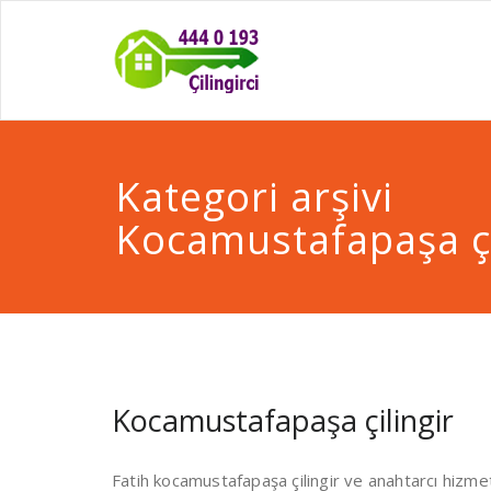
Kategori arşivi
Kocamustafapaşa çi
Kocamustafapaşa çilingir
Fatih kocamustafapaşa çilingir ve anahtarcı hizmetle