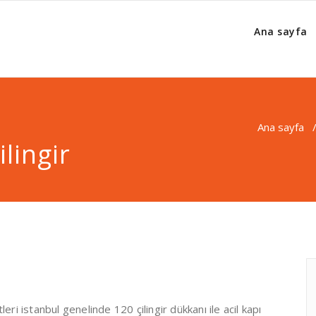
Ana sayfa
Ana sayfa
lingir
ri istanbul genelinde 120 çilingir dükkanı ile acil kapı