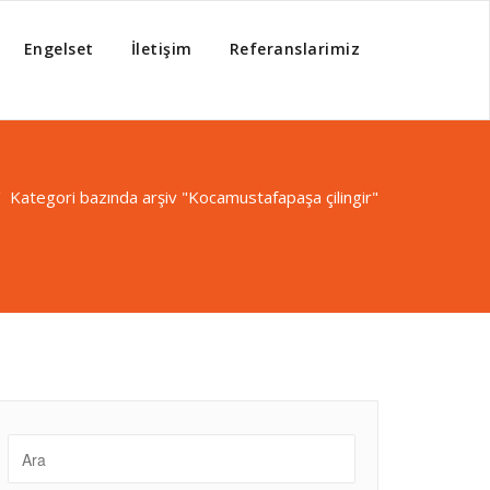
Engelset
İletişim
Referanslarimiz
/
Kategori bazında arşiv "Kocamustafapaşa çilingir"