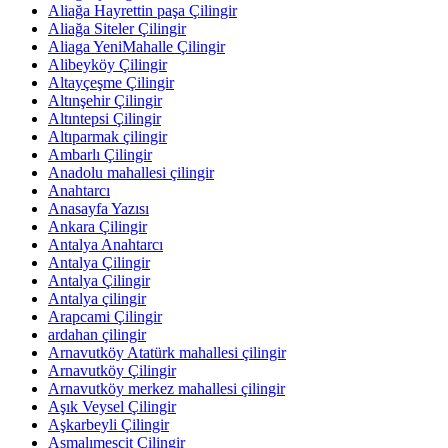
Aliağa Hayrettin paşa Çilingir
Aliağa Siteler Çilingir
Aliaga YeniMahalle Çilingir
Alibeyköy Çilingir
Altayçeşme Çilingir
Altınşehir Çilingir
Altıntepsi Çilingir
Altıparmak çilingir
Ambarlı Çilingir
Anadolu mahallesi çilingir
Anahtarcı
Anasayfa Yazısı
Ankara Çilingir
Antalya Anahtarcı
Antalya Çilingir
Antalya Çilingir
Antalya çilingir
Arapcami Çilingir
ardahan çilingir
Arnavutköy Atatürk mahallesi çilingir
Arnavutköy Çilingir
Arnavutköy merkez mahallesi çilingir
Aşık Veysel Çilingir
Aşkarbeyli Çilingir
Asmalımescit Çilingir