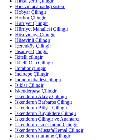
Hırkai şerif Çilingir
Hırsızın açamadıgı sistem
Hobyar Çilingir
Horhor Çilingir
Hürriyet Çilingir
Hürriyet Mahallesi Çilingir
Hüseyinaga Çilingir
Hüseyinli Çilingir
İçerenköy Çilingir
İhsaniye Çilingir
İkitelli çilingir
İkitelli Osb Çilingir
İmrahor çilingir
İncirtepe Çilingir
İnönü mahallesi çilingir
Işıklar Çilingir
iskenderpaşa Çilingir
İskenderun Akçay Çilingir
İskenderun Barbaros Çilingir
İskenderun Bitişik Çilingir
İskenderun Büyükdere Çilingir
İskenderun Çilingir ve Anahtarcı
İskenderun İsmet İnönü Çilingir
İskenderun MustafaKemal Çilingir
İskenderun numune Çilingir