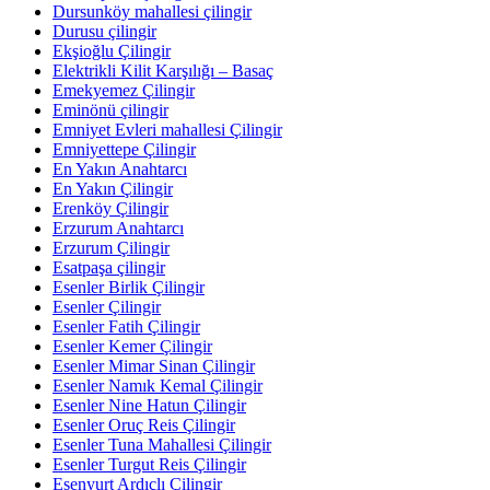
Dursunköy mahallesi çilingir
Durusu çilingir
Ekşioğlu Çilingir
Elektrikli Kilit Karşılığı – Basaç
Emekyemez Çilingir
Eminönü çilingir
Emniyet Evleri mahallesi Çilingir
Emniyettepe Çilingir
En Yakın Anahtarcı
En Yakın Çilingir
Erenköy Çilingir
Erzurum Anahtarcı
Erzurum Çilingir
Esatpaşa çilingir
Esenler Birlik Çilingir
Esenler Çilingir
Esenler Fatih Çilingir
Esenler Kemer Çilingir
Esenler Mimar Sinan Çilingir
Esenler Namık Kemal Çilingir
Esenler Nine Hatun Çilingir
Esenler Oruç Reis Çilingir
Esenler Tuna Mahallesi Çilingir
Esenler Turgut Reis Çilingir
Esenyurt Ardıçlı Çilingir