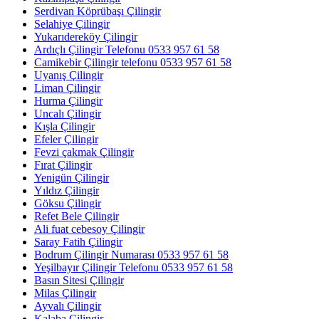
Serdivan Köprübaşı Çilingir
Selahiye Çilingir
Yukarıdereköy Çilingir
Ardıçlı Çilingir Telefonu 0533 957 61 58
Camikebir Çilingir telefonu 0533 957 61 58
Uyanış Çilingir
Liman Çilingir
Hurma Çilingir
Uncalı Çilingir
Kışla Çilingir
Efeler Çilingir
Fevzi çakmak Çilingir
Fırat Çilingir
Yenigün Çilingir
Yıldız Çilingir
Göksu Çilingir
Refet Bele Çilingir
Ali fuat cebesoy Çilingir
Saray Fatih Çilingir
Bodrum Çilingir Numarası 0533 957 61 58
Yeşilbayır Çilingir Telefonu 0533 957 61 58
Basın Sitesi Çilingir
Milas Çilingir
Ayvalı Çilingir
Kalaba Çilingir