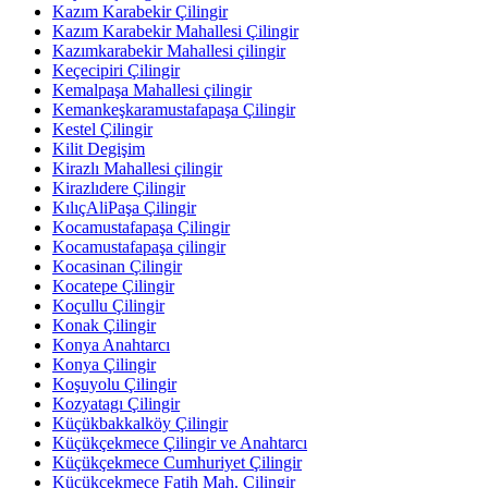
Kazım Karabekir Çilingir
Kazım Karabekir Mahallesi Çilingir
Kazımkarabekir Mahallesi çilingir
Keçecipiri Çilingir
Kemalpaşa Mahallesi çilingir
Kemankeşkaramustafapaşa Çilingir
Kestel Çilingir
Kilit Degişim
Kirazlı Mahallesi çilingir
Kirazlıdere Çilingir
KılıçAliPaşa Çilingir
Kocamustafapaşa Çilingir
Kocamustafapaşa çilingir
Kocasinan Çilingir
Kocatepe Çilingir
Koçullu Çilingir
Konak Çilingir
Konya Anahtarcı
Konya Çilingir
Koşuyolu Çilingir
Kozyatagı Çilingir
Küçükbakkalköy Çilingir
Küçükçekmece Çilingir ve Anahtarcı
Küçükçekmece Cumhuriyet Çilingir
Küçükçekmece Fatih Mah. Çilingir