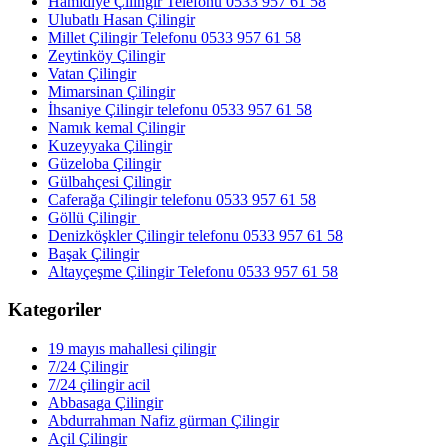
Hamidiye Çilingir Telefonu 0533 957 61 58
Ulubatlı Hasan Çilingir
Millet Çilingir Telefonu 0533 957 61 58
Zeytinköy Çilingir
Vatan Çilingir
Mimarsinan Çilingir
İhsaniye Çilingir telefonu 0533 957 61 58
Namık kemal Çilingir
Kuzeyyaka Çilingir
Güzeloba Çilingir
Gülbahçesi Çilingir
Caferağa Çilingir telefonu 0533 957 61 58
Göllü Çilingir
Denizköşkler Çilingir telefonu 0533 957 61 58
Başak Çilingir
Altayçeşme Çilingir Telefonu 0533 957 61 58
Kategoriler
19 mayıs mahallesi çilingir
7/24 Çilingir
7/24 çilingir acil
Abbasaga Çilingir
Abdurrahman Nafiz gürman Çilingir
Açil Çilingir