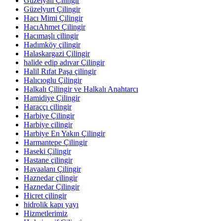
Güzelyalı Çilingir
Güzelyurt Çilingir
Hacı Mimi Çilingir
HacıAhmet Çilingir
Hacımaşlı çilingir
Hadımköy çilingir
Halaskargazi Çilingir
halide edip adıvar Çilingir
Halil Rıfat Paşa çilingir
Halıcıoglu Çilingir
Halkalı Çilingir ve Halkalı Anahtarcı
Hamidiye Çilingir
Haraççı çilingir
Harbiye Çilingir
Harbiye çilingir
Harbiye En Yakın Çilingir
Harmantepe Çilingir
Haseki Çilingir
Hastane çilingir
Havaalanı Çilingir
Haznedar çilingir
Haznedar Çilingir
Hicret çilingir
hidrolik kapı yayı
Hizmetlerimiz