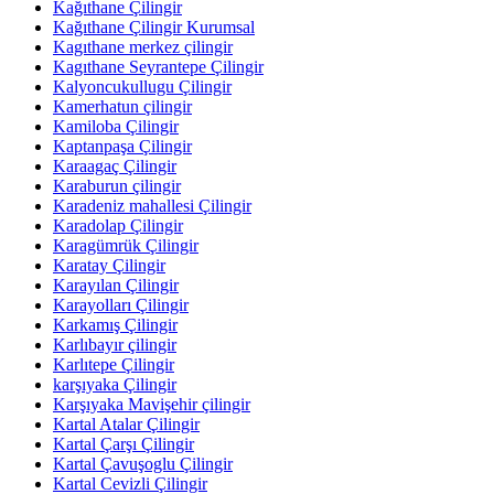
Kağıthane Çilingir
Kağıthane Çilingir Kurumsal
Kagıthane merkez çilingir
Kagıthane Seyrantepe Çilingir
Kalyoncukullugu Çilingir
Kamerhatun çilingir
Kamiloba Çilingir
Kaptanpaşa Çilingir
Karaagaç Çilingir
Karaburun çilingir
Karadeniz mahallesi Çilingir
Karadolap Çilingir
Karagümrük Çilingir
Karatay Çilingir
Karayılan Çilingir
Karayolları Çilingir
Karkamış Çilingir
Karlıbayır çilingir
Karlıtepe Çilingir
karşıyaka Çilingir
Karşıyaka Mavişehir çilingir
Kartal Atalar Çilingir
Kartal Çarşı Çilingir
Kartal Çavuşoglu Çilingir
Kartal Cevizli Çilingir