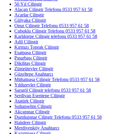
50.Yıl Çilingir
Alaçatı Çilingir Telefonu 0533 957 61 58
Acarlar Çilingir
Gülyaka Çilingir
Onur Çilingir Telefonu 0533 957 61 58
Çubuklu Çilingir Telefonu 0533 957 61 58
Karlıktepe Çilingir telefonu 0533 957 61 58
Adil Çilingir
Kırmızı Toprak Çilingir
Esatpaşa Çilingir
Pınarbaşı Çilingir
Dikilitaş Çilingir
Zümrütevler Çilingir
Güzeltepe Anahtarcı
Mithatpaşa Çilingir Telefonu 0533 957 61 58
Yıldızevler Çilingir
Sarıgöl Çilingir telefonu 0533 957 61 58
Serdivan Esentepe Çilingir
Atatürk Çilingir
Sultanselim Çilingir
Akçapınar Çilingir
Dumlupınar Çilingir Telefonu 0533 957 61 58
Halıdere Çilingir
Merdivenköy Anahtarcı
Kazımpaşa Çilingir