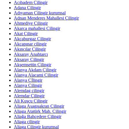
Acıbadem Çilingir
Adana Çilingir
Adıyaman Çilingir kurumsal
Adnan Menderes Mahallesi Çilingir
Ahmediye Çilingir
Akarca mahallesi Çilingir
Akat Çilingir
Akçaburgaz Çilingir
Akçapınar çilingir
Akıncılar Çilingir
Aksaray Anahtarcı
Aksaray Çilingir
Akşemsettin Çilingir
Alanya Akdam Çilingir
Alanya Alacami Çilingir
Alanya Çİlingir
Alanya Çilingir
Alemdag çilingir
Alemdar Çilingir
Ali Kuşçu Çilingir
Aliaga Aşagışakran Çilingir
Aliaga Atatürk Mah. Çilingir
Aliağa Bahçedere Çilingir
Aliaga çilingir
Aliaga Çilingir kurumsal