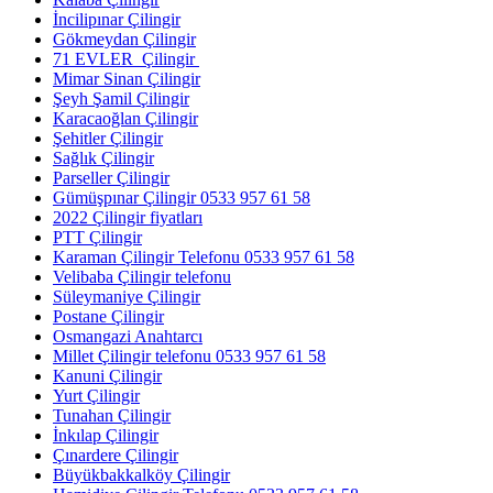
İncilipınar Çilingir
Gökmeydan Çilingir
71 EVLER Çilingir
Mimar Sinan Çilingir
Şeyh Şamil Çilingir
Karacaoğlan Çilingir
Şehitler Çilingir
Sağlık Çilingir
Parseller Çilingir
Gümüşpınar Çilingir 0533 957 61 58
2022 Çilingir fiyatları
PTT Çilingir
Karaman Çilingir Telefonu 0533 957 61 58
Velibaba Çilingir telefonu
Süleymaniye Çilingir
Postane Çilingir
Osmangazi Anahtarcı
Millet Çilingir telefonu 0533 957 61 58
Kanuni Çilingir
Yurt Çilingir
Tunahan Çilingir
İnkılap Çilingir
Çınardere Çilingir
Büyükbakkalköy Çilingir