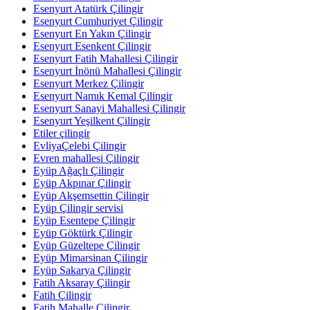
Esenyurt Atatürk Çilingir
Esenyurt Cumhuriyet Çilingir
Esenyurt En Yakın Çilingir
Esenyurt Esenkent Çilingir
Esenyurt Fatih Mahallesi Çilingir
Esenyurt İnönü Mahallesi Çilingir
Esenyurt Merkez Çilingir
Esenyurt Namık Kemal Çilingir
Esenyurt Sanayi Mahallesi Çilingir
Esenyurt Yeşilkent Çilingir
Etiler çilingir
EvliyaÇelebi Çilingir
Evren mahallesi Çilingir
Eyüp Ağaçlı Çilingir
Eyüp Akpınar Çilingir
Eyüp Akşemsettin Çilingir
Eyüp Çilingir servisi
Eyüp Esentepe Çilingir
Eyüp Göktürk Çilingir
Eyüp Güzeltepe Çilingir
Eyüp Mimarsinan Çilingir
Eyüp Sakarya Çilingir
Fatih Aksaray Çilingir
Fatih Çilingir
Fatih Mahalle Çilingir