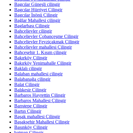
Bagcılar Güneşli çilingir
Bagcılar Hürriyet Çilingir
Bagcılar İnönü Çilingir
Bağlar Mahallesi çilingir
Baglarbaşı Çilingir
Bahçelievler çilingir
Bahçelievler Çobançeşme Çilingir
Bahçelievler Fevziçakmak Çilingir
Bahçelievler mahallesi Çilingir
Bahçeşehir 1. Kısım çilingir
Bakırköy Çilingir
Bakırköy Yenimahalle Çilingir
Baklalı çilingir
Balaban mahallesi çilingir
Balabanağa çilingir
Balat Çilingir
Balıkesir Çilingir
Barbaros Hayrettin Çilingir
Barbaros Mahallesi Çilingir
Barıştepe Çilingir
Bartın Çilingir
Başak mahallesi Çilingir
Başakşehir Mahallesi Çilingir
Basınköy Çilingir
batman Çilingir