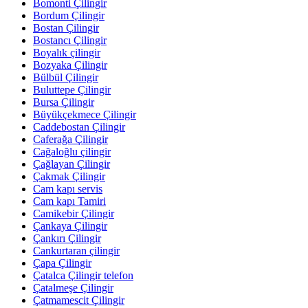
Bomonti Çilingir
Bordum Çilingir
Bostan Çilingir
Bostancı Çilingir
Boyalık çilingir
Bozyaka Çilingir
Bülbül Çilingir
Buluttepe Çilingir
Bursa Çilingir
Büyükçekmece Çilingir
Caddebostan Çilingir
Caferağa Çilingir
Cağaloğlu çilingir
Çağlayan Çilingir
Çakmak Çilingir
Cam kapı servis
Cam kapı Tamiri
Camikebir Çilingir
Çankaya Çilingir
Çankırı Çilingir
Cankurtaran çilingir
Çapa Çilingir
Çatalca Çilingir telefon
Çatalmeşe Çilingir
Çatmamescit Çilingir