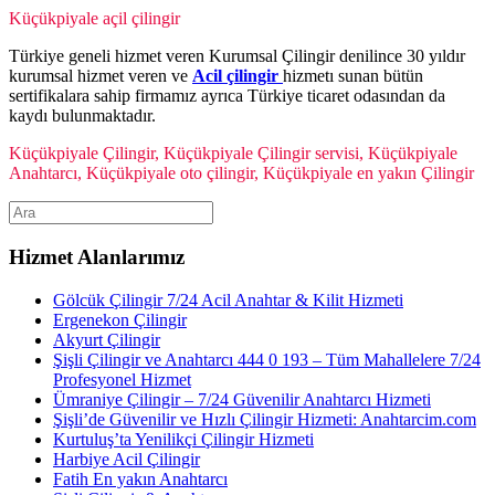
Küçükpiyale açil çilingir
Türkiye geneli hizmet veren Kurumsal Çilingir denilince 30 yıldır
kurumsal hizmet veren ve
Acil çilingir
hizmetı sunan bütün
sertifikalara sahip firmamız ayrıca Türkiye ticaret odasından da
kaydı bulunmaktadır.
Küçükpiyale Çilingir, Küçükpiyale Çilingir servisi, Küçükpiyale
Anahtarcı, Küçükpiyale oto çilingir, Küçükpiyale en yakın Çilingir
Hizmet Alanlarımız
Gölcük Çilingir 7/24 Acil Anahtar & Kilit Hizmeti
Ergenekon Çilingir
Akyurt Çilingir
Şişli Çilingir ve Anahtarcı 444 0 193 – Tüm Mahallelere 7/24
Profesyonel Hizmet
Ümraniye Çilingir – 7/24 Güvenilir Anahtarcı Hizmeti
Şişli’de Güvenilir ve Hızlı Çilingir Hizmeti: Anahtarcim.com
Kurtuluş’ta Yenilikçi Çilingir Hizmeti
Harbiye Acil Çilingir
Fatih En yakın Anahtarcı