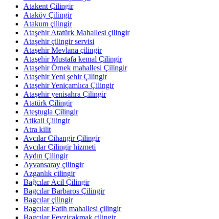
Atakent Çilingir
Ataköy Çilingir
Atakum çilingir
Ataşehir Atatürk Mahallesi çilingir
Ataşehir çilingir servisi
Ataşehir Mevlana çilingir
Ataşehir Mustafa kemal Çilingir
Ataşehir Örnek mahallesi Çilingir
Ataşehir Yeni şehir Çilingir
Ataşehir Yeniçamlıca Çilingir
Ataşehir yenisahra Çilingir
Atatürk Çilingir
Ateştugla Çilingir
Atikali Çilingir
Atra kilit
Avcılar Cihangir Çilingir
Avcılar Çilingir hizmeti
Aydın Çilingir
Ayvansaray çilingir
Azganlık çilingir
Bağcılar Acil Çilingir
Bagcılar Barbaros Çilingir
Bagcılar çilingir
Bagcılar Fatih mahallesi çilingir
Bagcılar Fevziçakmak çilingir