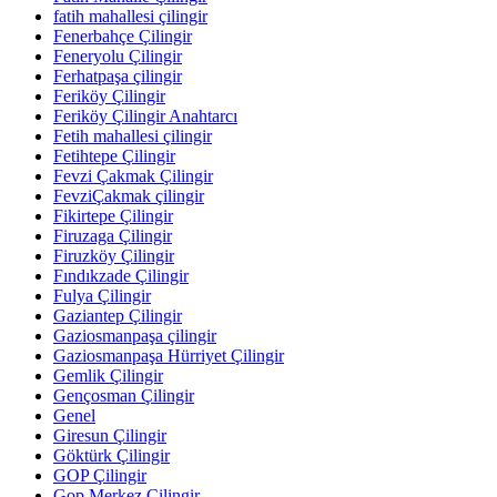
fatih mahallesi çilingir
Fenerbahçe Çilingir
Feneryolu Çilingir
Ferhatpaşa çilingir
Feriköy Çilingir
Feriköy Çilingir Anahtarcı
Fetih mahallesi çilingir
Fetihtepe Çilingir
Fevzi Çakmak Çilingir
FevziÇakmak çilingir
Fikirtepe Çilingir
Firuzaga Çilingir
Firuzköy Çilingir
Fındıkzade Çilingir
Fulya Çilingir
Gaziantep Çilingir
Gaziosmanpaşa çilingir
Gaziosmanpaşa Hürriyet Çilingir
Gemlik Çilingir
Gençosman Çilingir
Genel
Giresun Çilingir
Göktürk Çilingir
GOP Çilingir
Gop Merkez Çilingir