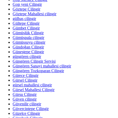
Gop yeni Çilingir
Göztepe Çilingir
Göztepe Mahallesi çilingir
gülbaş çilingir
Gültepe Çilingir
Gümbet Çilingir
Gümüşlük Çilingir
Gümüşpala çilingir
Gümüşsuyu çilingir
Gündoğan Çilingir
Güneştepe Çilingir
güngören çilingir
Güngören Çilingir Servisi
Güngören Sanayi mahallesi çilingir
Güngören Tozkoparan Çilingir
Gürece Çilingir
Gürsel Çilingir
gürsel mahallesi çilingir
Gürsel Mahallesi Çilingir
Gürsu Çilingir
Güven çilingir
Güvenilir çilingir
Güvercintepe Çilingir
Güzelce Çilingir