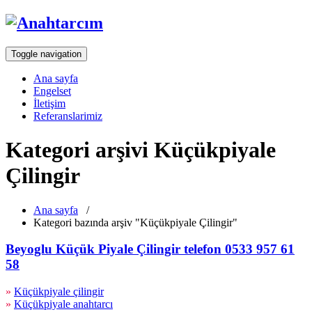
Toggle navigation
Ana sayfa
Engelset
İletişim
Referanslarimiz
Kategori arşivi Küçükpiyale
Çilingir
Ana sayfa
/
Kategori bazında arşiv "Küçükpiyale Çilingir"
Beyoglu Küçük Piyale Çilingir telefon 0533 957 61
58
»
Küçükpiyale çilingir
»
Küçükpiyale anahtarcı