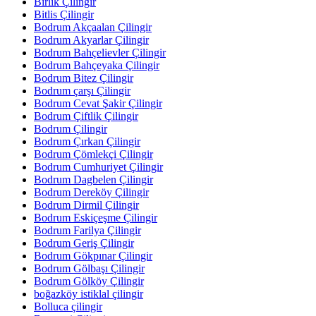
Birlik Çilingir
Bitlis Çilingir
Bodrum Akçaalan Çilingir
Bodrum Akyarlar Çilingir
Bodrum Bahçelievler Çilingir
Bodrum Bahçeyaka Çilingir
Bodrum Bitez Çilingir
Bodrum çarşı Çilingir
Bodrum Cevat Şakir Çilingir
Bodrum Çiftlik Çilingir
Bodrum Çilingir
Bodrum Çırkan Çilingir
Bodrum Çömlekçi Çilingir
Bodrum Cumhuriyet Çilingir
Bodrum Dagbelen Çilingir
Bodrum Dereköy Çilingir
Bodrum Dirmil Çilingir
Bodrum Eskiçeşme Çilingir
Bodrum Farilya Çilingir
Bodrum Geriş Çilingir
Bodrum Gökpınar Çilingir
Bodrum Gölbaşı Çilingir
Bodrum Gölköy Çilingir
boğazköy istiklal çilingir
Bolluca çilingir