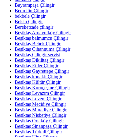
Bayrampaşa Çilingir
Bedrettin Çilingir
bekbele Çilingir
Belsin Çilingir
Bereketzade çilingir
Beşiktaş Arnavutköy Çilingir
Beşiktaş balmumcu Çilingir
Beşiktaş Bebek Çilingir
Beşiktaş Cihannuma Çilingir
Beşiktaş Çilingir servisi
Beşiktaş Dikilitaş Çilingir
Beşiktaş Etiler Çilingir
Beşiktaş Gayrettepe Çilingir
Beşiktaş konaklı Çilingir
Beşiktaş Kültür Çilingir
Beşiktaş Kuruçeşme Çilingir
Beşiktaş Levazım Çilingir
Beşiktaş Levent Çilingir
Beşiktaş Mecidiye Çilingir
Beşiktaş Muradiye Çilingir
Beşiktaş Nisbetiye Çilingir
Beşiktaş Ortaköy Çilingir
Beşiktaş Sinanpaşa Çilingir
Beşiktaş Türkali Çilingir