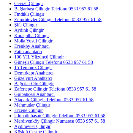
Cevizli Çilingir
Bağlarbaşı Çilingir Telefonu 0533 957 61 58
Fındıklı Çilingir
Zümrütevler Çilingir Telefonu 0533 957 61 58
Şifa Çilingir
Aydınlı Çilingir
Karaçulha Çilingir
Molla Yusuf Çilingir
Erenköy Anahtarcı
Fatih anahtarcı
100.YIL Yüzüncü Çilingir
Güneşli Çilingir Telefonu 0533 957 61 58
15 Temmuz Çilingir
Demirkapı Anahtarcı
Güzelyurt Anahtarcı
Bağcılar Oto Çilingir
Zafertepe Çilingir Telefonu 0533 957 61 58
Gülbahçesi Anahtarcı
Atapark Çilingir Telefonu 0533 957 61 58
Mahmutlar Çilingir
Erzene Çilingir
Ulubatlı hasan Çilingir Telefonu 0533 957 61 58
Merdivenköy Çilingir Numarası 0533 957 61 58
Aydınevler Çilingir
Köşklü Çeşme Çilingir