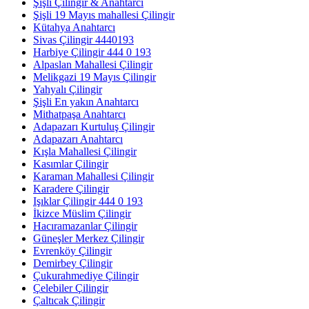
Şişli Çilingir & Anahtarcı
Şişli 19 Mayıs mahallesi Çilingir
Kütahya Anahtarcı
Sivas Çilingir 4440193
Harbiye Çilingir 444 0 193
Alpaslan Mahallesi Çilingir
Melikgazi 19 Mayıs Çilingir
Yahyalı Çilingir
Şişli En yakın Anahtarcı
Mithatpaşa Anahtarcı
Adapazarı Kurtuluş Çilingir
Adapazarı Anahtarcı
Kışla Mahallesi Çilingir
Kasımlar Çilingir
Karaman Mahallesi Çilingir
Karadere Çilingir
Işıklar Çilingir 444 0 193
İkizce Müslim Çilingir
Hacıramazanlar Çilingir
Güneşler Merkez Çilingir
Evrenköy Çilingir
Demirbey Çilingir
Çukurahmediye Çilingir
Çelebiler Çilingir
Çaltıcak Çilingir