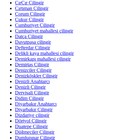
ÇırÇır Çilingir
Cırtıman Çilingir
Çorum Çilingir
Çukur Çilingir
Cumhuriyet Çilingir
Cumhuriyet mahallesi çilingir
Datça Çilingir
Davutpaşa çilingir
Defterdar Çilingir
Delikli kaya mahallesi çilingir
Demirkapı mahallesi çilingir
Demirtaş Çilingir
Denizciler Çilingir
Denizköşkler Çilingir
Denizli Anahtarcı
Denizli Çilingir
Dervişali Çilingir
Didim Çilingir
Diyarbakır Anahtarcı
Diyarbakır Çilingir
Dizdariye çilingir
Dörtyol Çilingir
Duatepe Çilingir
Düğmeciler Çilingir
Dumlupınar Çilingir