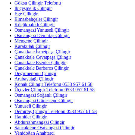
Göksu Çilingir Telefonu
İkiçeşmelik Çilingir
Ege Çilingir
Elmasbahçeler Çilingir
Küçükbalıklı Çilingir
Osmangazi Yunuseli Çilingir
Osmangazi Demirtaş Çilingir
Mengene Çilingir
Karakulak Çilingir
Çanakkale İsmetpaşa Çilingir
Çanakkale Cevatpaşa Çilingir
Çanakkale Esenler Çilingir
Çanakkale Barbaros Çilingir
Değirmenönü Çilingir
Arabayatağı Çilingir
Konak Çilingir Telefonu 0533 957 61 58
Üçevler Çilingir Telefonu 0533 957 61 58
Osmangazi Soğanlı Çilingir
Osmangazi Güneştepe Çilingir
Yunuseli Çilingir
Demirtaş Çilingir Telefonu 0533 957 61 58
Hamitler Çilingir
Abdurrahmangazi Çilingir
Sancaktepe Osmangazi Çilingir
Yenidoğan Anahtarcı