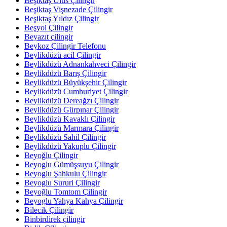
Beşiktaş Ulus Çilingir
Beşiktaş Vişnezade Çilingir
Beşiktaş Yıldız Çilingir
Beşyol Çilingir
Beyazıt çilingir
Beykoz Çilingir Telefonu
Beylikdüzü acil Çilingir
Beylikdüzü Adnankahveci Çilingir
Beylikdüzü Barış Çilingir
Beylikdüzü Büyükşehir Çilingir
Beylikdüzü Cumhuriyet Çilingir
Beylikdüzü Dereağzı Çilingir
Beylikdüzü Gürpınar Çilingir
Beylikdüzü Kavaklı Çilingir
Beylikdüzü Marmara Çilingir
Beylikdüzü Sahil Çilingir
Beylikdüzü Yakuplu Çilingir
Beyoğlu Çilingir
Beyoglu Gümüşsuyu Çilingir
Beyoglu Şahkulu Çilingir
Beyoglu Sururi Çilingir
Beyoğlu Tomtom Çilingir
Beyoglu Yahya Kahya Çilingir
Bilecik Çilingir
Binbirdirek çilingir