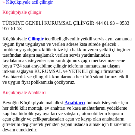
»
Küçükpiyale acil çilingir
Küçükpiyale çilingir
TÜRKİYE GENELİ KURUMSAL ÇİLİNGİR 444 01 93 – 0533
957 61 58
Küçükpiyale
Çilingir
tecrübeli güvenilir yetkili servis aynı zamanda
uygun fiyat uygulayan ve verilen adrese kısa sürede gelecek .
problem yaşadıgınız kilitlerinize işin hakkını veren yetkili çilingirler
tarafından ulaşım saglamak verilen servis yardımlarından
faydalanmak isteyenler için kurdugumuz çagrı merkezimize sene
boyu 7/24 saat arayabilme çilingir telefonu numarasına ulaşım
imkanı sağlayan KURUMSAL ve YETKİLİ çilingir firmamızla
Anahtarcılık ve çilingirlik konularında her türlü sıkıntılarınızı etkili
ve uygun fiyat polikamızla çözüyoruz.
Küçükpiyale Anahtarcı
Beyoğlu Küçükpiyale mahallesi
Anahtarcı
bulmak isteyenler için
her türlü kilit montajı, ev anahtarı ve kasa anahtarlarını yedekleme ,
kapılara hidrolik yay ayarları ve satışları , otomobillerin kapısını
açan çilingir ve çelikparakasaları açan ve kayıp olan anahtarların
şifrelerini degiştirerek yeniden yapan ustadan almak için hizmetimiz
devam etmektedir.