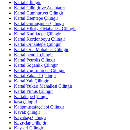
Kartal Çİlingir
Kartal Çilingir ve Anahtarcı
Kartal Cumhuriyet Çilingir
Kartal Esentepe Çilingir
Kartal Gümüşpınar Çilingir
Kartal Hürriyet Mahallesi Çilingir
Kartal Karlıktepe Çilingir
Kartal Kordonboyu Çilingir
Kartal Orhantepe Çilingir
Kartal Orta Mahallesi Çilingir
Kartal pendik çilingir
Kartal Petroliş Çilingir
Kartal Soğanlık Çilingir
Kartal Uğurmumcu Çilingir
Kartal Yakacık Çilingir
Kartal Yalı Çilingir
Kartal Yukarı Mahallesi Çilingir
Kartal Yunus Çilingir
Kartaltepe Çilingir
kasa çilingiri
Katipmustafaçelebi Çilingir
Kavak çilingir
Kayabaşı Çilingir
Kayışdagı çilingir
Kayseri Çilingir