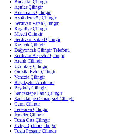
Budaklar Çilingir
Aşırlar Çilingir
Acıelmalık Çilingir
Aşağıdereköy Çilingir
Serdivan Vatan Çilingir
Reşadiye Çilingir
Meşeli Çilingir
Serdivan İstiklal Çilingir
Kızılcık Çilingir
Dağyoncalı Çilingir Telefonu
Serdivan Beşevler Çilingir
Aralık Çilingir
Uzunköy Çilingir
Otuziki Evler Çilingir
Venezia Çilingir
Başakşehir Anahtarcı
Beşiktaş Çilingir
Sancaktepe Fatih Çilingir
Sancaktepe Osmangazi Çilingir
Cami Çilingir
Tepeören Çilingir
İçmeler Çilingir
Tuzla Orta Çilingir
Evliya Çelebi Çilingir
Tuzla Postane Çilingir