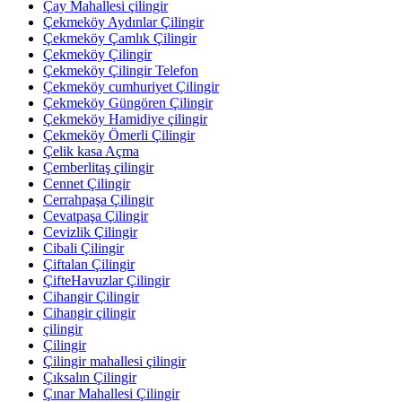
Çay Mahallesi çilingir
Çekmeköy Aydınlar Çilingir
Çekmeköy Çamlık Çilingir
Çekmeköy Çilingir
Çekmeköy Çilingir Telefon
Çekmeköy cumhuriyet Çilingir
Çekmeköy Güngören Çilingir
Çekmeköy Hamidiye çilingir
Çekmeköy Ömerli Çilingir
Çelik kasa Açma
Çemberlitaş çilingir
Cennet Çilingir
Cerrahpaşa Çilingir
Cevatpaşa Çilingir
Cevizlik Çilingir
Cibali Çilingir
Çiftalan Çilingir
ÇifteHavuzlar Çilingir
Cihangir Çilingir
Cihangir çilingir
çilingir
Çilingir
Çilingir mahallesi çilingir
Çıksalın Çilingir
Çınar Mahallesi Çilingir