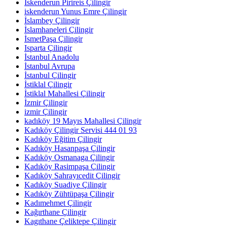
İskenderun Pirireis Çilingir
iskenderun Yunus Emre Çilingir
İslambey Çilingir
İslamhaneleri Çilingir
İsmetPaşa Çilingir
Isparta Çilingir
İstanbul Anadolu
İstanbul Avrupa
İstanbul Çilingir
İstiklal Çilingir
İstiklal Mahallesi Çilingir
İzmir Çilingir
izmir Çilingir
kadıköy 19 Mayıs Mahallesi Çilingir
Kadıköy Çilingir Servisi 444 01 93
Kadıköy Eğitim Çilingir
Kadıköy Hasanpaşa Çilingir
Kadıköy Osmanaga Çilingir
Kadıköy Rasimpaşa Çilingir
Kadıköy Sahrayıcedit Çilingir
Kadıköy Suadiye Çilingir
Kadıköy Zühtüpaşa Çilingir
Kadımehmet Çilingir
Kağırthane Çilingir
Kagıthane Çeliktepe Çilingir