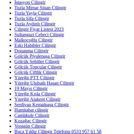
İstasyon Çilingir
Tuzla Mimar Sinan Çilingir
Tuzla Yayla Çilingir
Tuzla Şifa Çilingir
Tuzla Aydınlı Çilingir
Çilingir Fiyat Listesi 2023
Sultangazi Cebeci Çilingir
Malkoçoğlu Çilingir
Eski Habibler Çilingir
Donanma Çilingir
Gölcük Piyalepaşa Çilingir
Gölcük Şehitler Çilingir
Gölcük Topçular Çilingir
Gölcük Çiftlik Çilingir
Yüreğir PTT Çilingir
Yüreğir Ulubatlı Hasan Çilingir
19 Mayıs Çilingir
Yüreğir Kışla Çilingir
Yüreğir Atakent Çilingir
Serdivan Kemalpaşa Çilingir
Hamitabat çilingir
Çamlıkule Çilingir
Kozağaç Çilingir
Yenigün Çilingir
Buca Yıldız Çilingir Telefonu 0533 957 61 58