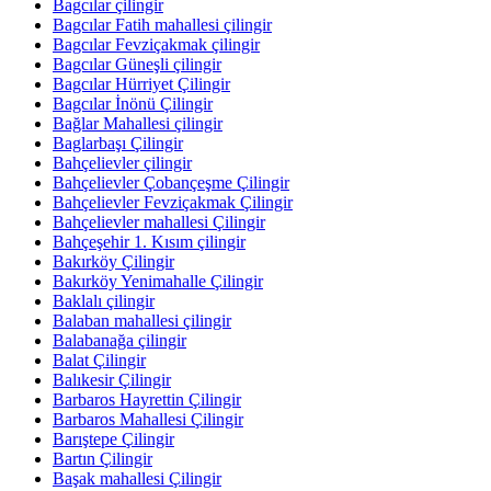
Bagcılar çilingir
Bagcılar Fatih mahallesi çilingir
Bagcılar Fevziçakmak çilingir
Bagcılar Güneşli çilingir
Bagcılar Hürriyet Çilingir
Bagcılar İnönü Çilingir
Bağlar Mahallesi çilingir
Baglarbaşı Çilingir
Bahçelievler çilingir
Bahçelievler Çobançeşme Çilingir
Bahçelievler Fevziçakmak Çilingir
Bahçelievler mahallesi Çilingir
Bahçeşehir 1. Kısım çilingir
Bakırköy Çilingir
Bakırköy Yenimahalle Çilingir
Baklalı çilingir
Balaban mahallesi çilingir
Balabanağa çilingir
Balat Çilingir
Balıkesir Çilingir
Barbaros Hayrettin Çilingir
Barbaros Mahallesi Çilingir
Barıştepe Çilingir
Bartın Çilingir
Başak mahallesi Çilingir