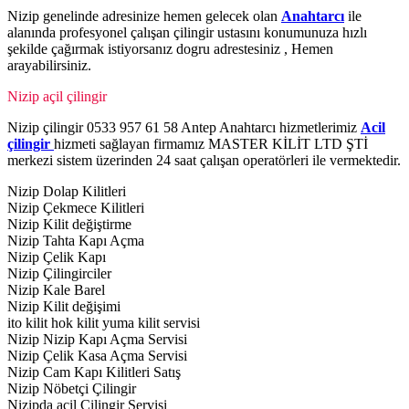
Nizip genelinde adresinize hemen gelecek olan
Anahtarcı
ile
alanında profesyonel çalışan çilingir ustasını konumunuza hızlı
şekilde çağırmak istiyorsanız dogru adrestesiniz , Hemen
arayabilirsiniz.
Nizip açil çilingir
Nizip çilingir 0533 957 61 58 Antep Anahtarcı hizmetlerimiz
Acil
çilingir
hizmeti sağlayan firmamız MASTER KİLİT LTD ŞTİ
merkezi sistem üzerinden 24 saat çalışan operatörleri ile vermektedir.
Nizip Dolap Kilitleri
Nizip Çekmece Kilitleri
Nizip Kilit değiştirme
Nizip Tahta Kapı Açma
Nizip Çelik Kapı
Nizip Çilingirciler
Nizip Kale Barel
Nizip Kilit değişimi
ito kilit hok kilit yuma kilit servisi
Nizip Nizip Kapı Açma Servisi
Nizip Çelik Kasa Açma Servisi
Nizip Cam Kapı Kilitleri Satış
Nizip Nöbetçi Çilingir
Nizipda acil Çilingir Servisi