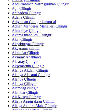
Abdurrahman Nafiz gürman Çilingir
Açil Çilingir
Acıbadem Çilingir
Adana Çilingir
Adıyaman Çilingir kurumsal
Adnan Menderes Mahallesi Çilingir
Ahmediye Çilingir
Akarca mahallesi Çilingir
Akat Çilingir
Akçaburgaz Çilingir
Akçapınar çilingir
Akıncılar Çilingir
Aksaray Anahtarcı
Aksaray Çilingir
Akşemsettin Çilingir
Alanya Akdam Çilingir
Alanya Alacami Çilingir
Alanya Çİlingir
Alanya Çilingir
Alemdag çilingir
Alemdar Çilingir
Ali Kuşçu Çilingir
Aliaga Aşagışakran Çilingir
Aliaga Atatürk Mah. Çilingir