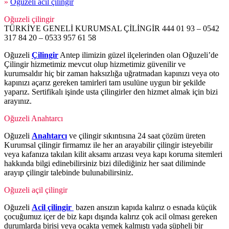
»
Oğuzeli acil çilingir
Oğuzeli çilingir
TÜRKİYE GENELİ KURUMSAL ÇİLİNGİR 444 01 93 – 0542
317 84 20 – 0533 957 61 58
Oğuzeli
Çilingir
Antep ilimizin güzel ilçelerinden olan Oğuzeli’de
Çilingir hizmetimiz mevcut olup hizmetimiz güvenilir ve
kurumsaldır hiç bir zaman haksızlığa uğratmadan kapınızı veya oto
kapınızı açarız gereken tamirleri tam usulüne uygun bir şekilde
yaparız. Sertifikalı işinde usta çilingirler den hizmet almak için bizi
arayınız.
Oğuzeli Anahtarcı
Oğuzeli
Anahtarcı
ve çilingir sıkıntısına 24 saat çözüm üreten
Kurumsal çilingir firmamız ile her an arayabilir çilingir isteyebilir
veya kafanıza takılan kilit aksamı arızası veya kapı koruma sitemleri
hakkında bilgi edinebilirsiniz bizi dilediğiniz her saat diliminde
arayıp çilingir talebinde bulunabilirsiniz.
Oğuzeli açil çilingir
Oğuzeli
Acil çilingir
bazen ansızın kapıda kalırız o esnada küçük
çocuğumuz içer de biz kapı dışında kalırız çok acil olması gereken
durumlarda birisi veya ocakta yemek kalmıştı yada şüpheli bir