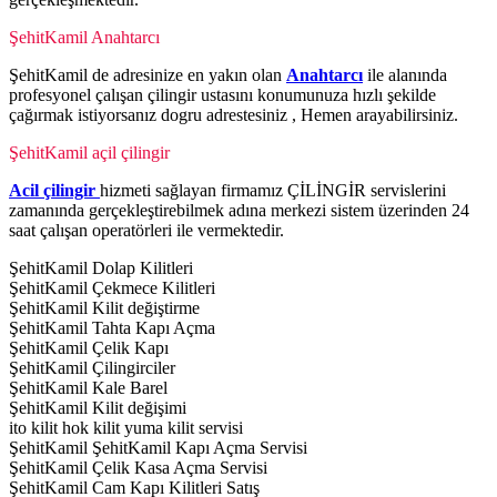
ŞehitKamil Anahtarcı
ŞehitKamil de adresinize en yakın olan
Anahtarcı
ile alanında
profesyonel çalışan çilingir ustasını konumunuza hızlı şekilde
çağırmak istiyorsanız dogru adrestesiniz , Hemen arayabilirsiniz.
ŞehitKamil açil çilingir
Acil çilingir
hizmeti sağlayan firmamız ÇİLİNGİR servislerini
zamanında gerçekleştirebilmek adına merkezi sistem üzerinden 24
saat çalışan operatörleri ile vermektedir.
ŞehitKamil Dolap Kilitleri
ŞehitKamil Çekmece Kilitleri
ŞehitKamil Kilit değiştirme
ŞehitKamil Tahta Kapı Açma
ŞehitKamil Çelik Kapı
ŞehitKamil Çilingirciler
ŞehitKamil Kale Barel
ŞehitKamil Kilit değişimi
ito kilit hok kilit yuma kilit servisi
ŞehitKamil ŞehitKamil Kapı Açma Servisi
ŞehitKamil Çelik Kasa Açma Servisi
ŞehitKamil Cam Kapı Kilitleri Satış