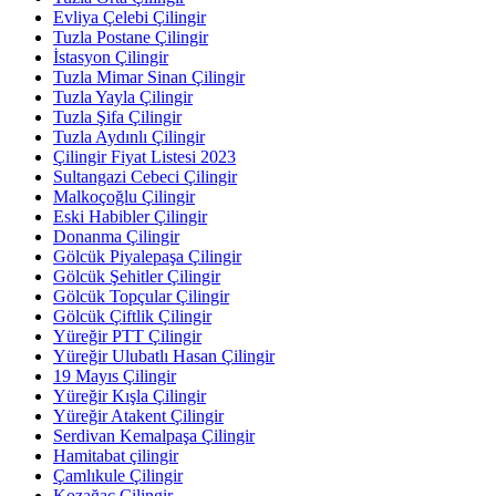
Evliya Çelebi Çilingir
Tuzla Postane Çilingir
İstasyon Çilingir
Tuzla Mimar Sinan Çilingir
Tuzla Yayla Çilingir
Tuzla Şifa Çilingir
Tuzla Aydınlı Çilingir
Çilingir Fiyat Listesi 2023
Sultangazi Cebeci Çilingir
Malkoçoğlu Çilingir
Eski Habibler Çilingir
Donanma Çilingir
Gölcük Piyalepaşa Çilingir
Gölcük Şehitler Çilingir
Gölcük Topçular Çilingir
Gölcük Çiftlik Çilingir
Yüreğir PTT Çilingir
Yüreğir Ulubatlı Hasan Çilingir
19 Mayıs Çilingir
Yüreğir Kışla Çilingir
Yüreğir Atakent Çilingir
Serdivan Kemalpaşa Çilingir
Hamitabat çilingir
Çamlıkule Çilingir
Kozağaç Çilingir