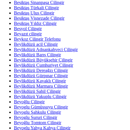
Beşiktaş Sinanpaşa Çilingir
Beşiktaş Türkali Çilingir
Beşiktaş Ulus Çilingir
Beşiktaş Vişnezade Çilingir
Beşiktaş Yıldız Çilingir
Beşyol Çilingir
Beyazıt çilingir
Beykoz Çilingir Telefonu
Beylikdüzü acil Çilingir
Beylikdüzü Adnankahveci Çilingir
Beylikdüzü Barış Çilingir
Beylikdüzü Büyükşehir Çilingir
Beylikdüzü Cumhuriyet Çilingir
Beylikdüzü Dereağzı Çilingir
Beylikdüzü Gürpınar Çilingir
Beylikdüzü Kavaklı Çilingir
Beylikdüzü Marmara Çilingir
Beylikdüzü Sahil Çilingir
Beylikdüzü Yakuplu Çilingir
Beyoğlu Çilingir
Beyoglu Gümüşsuyu Çilingir
Beyoglu Şahkulu Çilingir
Beyoglu Sururi Çilingir
Beyoğlu Tomtom Çilingir
Beyoglu Yahya Kahya Çilingir