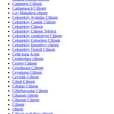
Çatalmeşe Çilingir
Çatmamescit Çilingir
Çay Mahallesi çilingir
Çekmeköy Aydınlar Çilingir
Çekmeköy Çamlık Çilingir
Çekmeköy Çilingir
Çekmeköy Çilingir Telefon
Çekmeköy cumhuriyet Çilingir
Çekmeköy Güngören Çilingir
Çekmeköy Hamidiye çilingir
Çekmeköy Ömerli Çilingir
Çelik kasa Açma
Çemberlitaş çilingir
Cennet Çilingir
Cerrahpaşa Çilingir
Cevatpaşa Çilingir
Cevizlik Çilingir
Cibali Çilingir
Çiftalan Çilingir
ÇifteHavuzlar Çilingir
Cihangir çilingir
Cihangir Çilingir
Çilingir
çilingir
Çilingir mahallesi çilingir