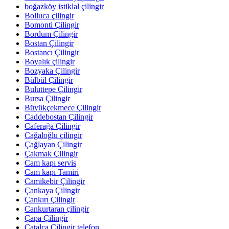
boğazköy istiklal çilingir
Bolluca çilingir
Bomonti Çilingir
Bordum Çilingir
Bostan Çilingir
Bostancı Çilingir
Boyalık çilingir
Bozyaka Çilingir
Bülbül Çilingir
Buluttepe Çilingir
Bursa Çilingir
Büyükçekmece Çilingir
Caddebostan Çilingir
Caferağa Çilingir
Cağaloğlu çilingir
Çağlayan Çilingir
Çakmak Çilingir
Cam kapı servis
Cam kapı Tamiri
Camikebir Çilingir
Çankaya Çilingir
Çankırı Çilingir
Cankurtaran çilingir
Çapa Çilingir
Çatalca Çilingir telefon