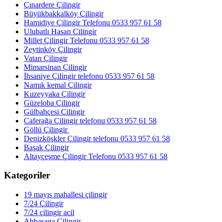
Çınardere Çilingir
Büyükbakkalköy Çilingir
Hamidiye Çilingir Telefonu 0533 957 61 58
Ulubatlı Hasan Çilingir
Millet Çilingir Telefonu 0533 957 61 58
Zeytinköy Çilingir
Vatan Çilingir
Mimarsinan Çilingir
İhsaniye Çilingir telefonu 0533 957 61 58
Namık kemal Çilingir
Kuzeyyaka Çilingir
Güzeloba Çilingir
Gülbahçesi Çilingir
Caferağa Çilingir telefonu 0533 957 61 58
Göllü Çilingir
Denizköşkler Çilingir telefonu 0533 957 61 58
Başak Çilingir
Altayçeşme Çilingir Telefonu 0533 957 61 58
Kategoriler
19 mayıs mahallesi çilingir
7/24 Çilingir
7/24 çilingir acil
Abbasaga Çilingir