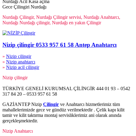
Nurdağı Acil Kasa açma
Gece Çilingiri Nurdağı
Nurdağı Çilingir, Nurdağı Çilingir servisi, Nurdağı Anahtarcı,
Nurdağı Nurdağı çilingir, Nurdağı en yakın Çilingir
Nizip çilingir 0533 957 61 58 Antep Anahtarcı
»
Nizip çilingir
»
Nizip anahtarcı
»
Nizip acil çilingir
Nizip çilingir
TÜRKİYE GENELİ KURUMSAL ÇİLİNGİR 444 01 93 – 0542
317 84 20 – 0533 957 61 58
GAZİANTEP Nizip
Çilingir
ve Anahtarcı hizmetlerimiz tüm
mahallelerimizde gece ve gündüz verilmektedir . Çelik kapı kilit
tamir ve kilit taktırma montaj servisliklerimiz ani olarak anında
gerçekleşmektedir.
Nizip Anahtarcı