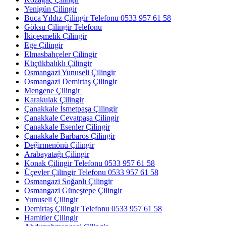
Yenigün Çilingir
Buca Yıldız Çilingir Telefonu 0533 957 61 58
Göksu Çilingir Telefonu
İkiçeşmelik Çilingir
Ege Çilingir
Elmasbahçeler Çilingir
Küçükbalıklı Çilingir
Osmangazi Yunuseli Çilingir
Osmangazi Demirtaş Çilingir
Mengene Çilingir
Karakulak Çilingir
Çanakkale İsmetpaşa Çilingir
Çanakkale Cevatpaşa Çilingir
Çanakkale Esenler Çilingir
Çanakkale Barbaros Çilingir
Değirmenönü Çilingir
Arabayatağı Çilingir
Konak Çilingir Telefonu 0533 957 61 58
Üçevler Çilingir Telefonu 0533 957 61 58
Osmangazi Soğanlı Çilingir
Osmangazi Güneştepe Çilingir
Yunuseli Çilingir
Demirtaş Çilingir Telefonu 0533 957 61 58
Hamitler Çilingir