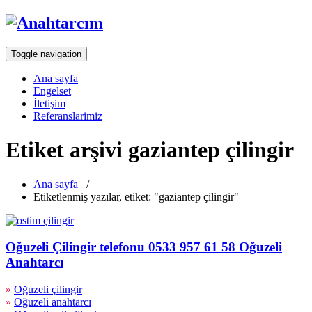
Toggle navigation
Ana sayfa
Engelset
İletişim
Referanslarimiz
Etiket arşivi gaziantep çilingir
Ana sayfa
/
Etiketlenmiş yazılar, etiket: "gaziantep çilingir"
Oğuzeli Çilingir telefonu 0533 957 61 58 Oğuzeli
Anahtarcı
»
Oğuzeli çilingir
»
Oğuzeli anahtarcı