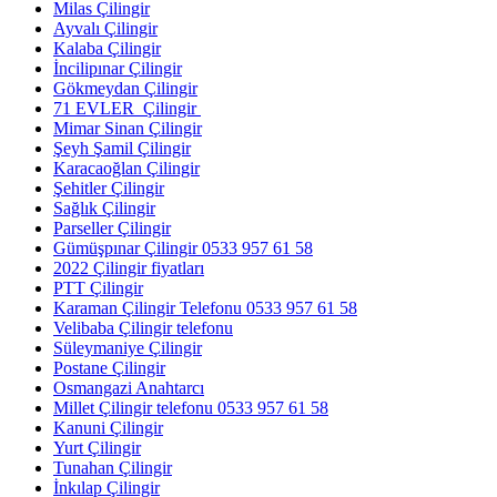
Milas Çilingir
Ayvalı Çilingir
Kalaba Çilingir
İncilipınar Çilingir
Gökmeydan Çilingir
71 EVLER Çilingir
Mimar Sinan Çilingir
Şeyh Şamil Çilingir
Karacaoğlan Çilingir
Şehitler Çilingir
Sağlık Çilingir
Parseller Çilingir
Gümüşpınar Çilingir 0533 957 61 58
2022 Çilingir fiyatları
PTT Çilingir
Karaman Çilingir Telefonu 0533 957 61 58
Velibaba Çilingir telefonu
Süleymaniye Çilingir
Postane Çilingir
Osmangazi Anahtarcı
Millet Çilingir telefonu 0533 957 61 58
Kanuni Çilingir
Yurt Çilingir
Tunahan Çilingir
İnkılap Çilingir