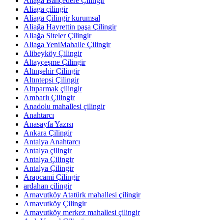
Aliağa Bahçedere Çilingir
Aliaga çilingir
Aliaga Çilingir kurumsal
Aliağa Hayrettin paşa Çilingir
Aliağa Siteler Çilingir
Aliaga YeniMahalle Çilingir
Alibeyköy Çilingir
Altayçeşme Çilingir
Altınşehir Çilingir
Altıntepsi Çilingir
Altıparmak çilingir
Ambarlı Çilingir
Anadolu mahallesi çilingir
Anahtarcı
Anasayfa Yazısı
Ankara Çilingir
Antalya Anahtarcı
Antalya çilingir
Antalya Çilingir
Antalya Çilingir
Arapcami Çilingir
ardahan çilingir
Arnavutköy Atatürk mahallesi çilingir
Arnavutköy Çilingir
Arnavutköy merkez mahallesi çilingir