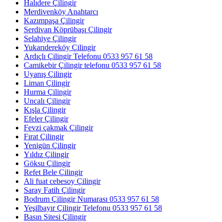
Halıdere Çilingir
Merdivenköy Anahtarcı
Kazımpaşa Çilingir
Serdivan Köprübaşı Çilingir
Selahiye Çilingir
Yukarıdereköy Çilingir
Ardıçlı Çilingir Telefonu 0533 957 61 58
Camikebir Çilingir telefonu 0533 957 61 58
Uyanış Çilingir
Liman Çilingir
Hurma Çilingir
Uncalı Çilingir
Kışla Çilingir
Efeler Çilingir
Fevzi çakmak Çilingir
Fırat Çilingir
Yenigün Çilingir
Yıldız Çilingir
Göksu Çilingir
Refet Bele Çilingir
Ali fuat cebesoy Çilingir
Saray Fatih Çilingir
Bodrum Çilingir Numarası 0533 957 61 58
Yeşilbayır Çilingir Telefonu 0533 957 61 58
Basın Sitesi Çilingir