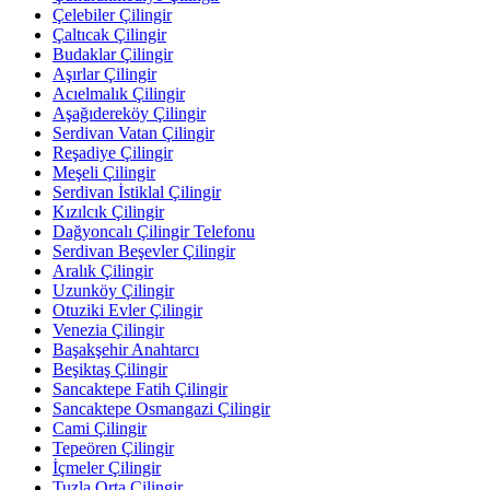
Çelebiler Çilingir
Çaltıcak Çilingir
Budaklar Çilingir
Aşırlar Çilingir
Acıelmalık Çilingir
Aşağıdereköy Çilingir
Serdivan Vatan Çilingir
Reşadiye Çilingir
Meşeli Çilingir
Serdivan İstiklal Çilingir
Kızılcık Çilingir
Dağyoncalı Çilingir Telefonu
Serdivan Beşevler Çilingir
Aralık Çilingir
Uzunköy Çilingir
Otuziki Evler Çilingir
Venezia Çilingir
Başakşehir Anahtarcı
Beşiktaş Çilingir
Sancaktepe Fatih Çilingir
Sancaktepe Osmangazi Çilingir
Cami Çilingir
Tepeören Çilingir
İçmeler Çilingir
Tuzla Orta Çilingir