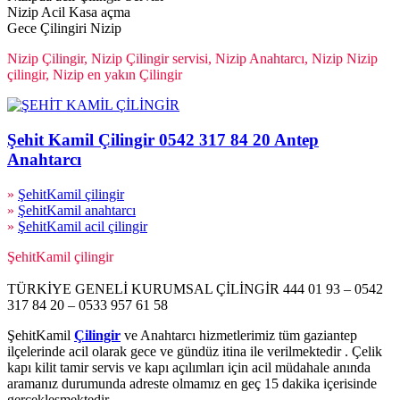
Nizip Acil Kasa açma
Gece Çilingiri Nizip
Nizip Çilingir, Nizip Çilingir servisi, Nizip Anahtarcı, Nizip Nizip
çilingir, Nizip en yakın Çilingir
Şehit Kamil Çilingir 0542 317 84 20 Antep
Anahtarcı
»
ŞehitKamil çilingir
»
ŞehitKamil anahtarcı
»
ŞehitKamil acil çilingir
ŞehitKamil çilingir
TÜRKİYE GENELİ KURUMSAL ÇİLİNGİR 444 01 93 – 0542
317 84 20 – 0533 957 61 58
ŞehitKamil
Çilingir
ve Anahtarcı hizmetlerimiz tüm gaziantep
ilçelerinde acil olarak gece ve gündüz itina ile verilmektedir . Çelik
kapı kilit tamir servis ve kapı açılımları için acil müdahale anında
aramanız durumunda adreste olmamız en geç 15 dakika içerisinde
gerçekleşmektedir.