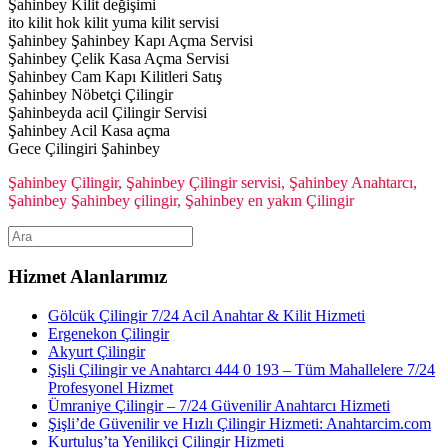
Şahinbey Kilit değişimi
ito kilit hok kilit yuma kilit servisi
Şahinbey Şahinbey Kapı Açma Servisi
Şahinbey Çelik Kasa Açma Servisi
Şahinbey Cam Kapı Kilitleri Satış
Şahinbey Nöbetçi Çilingir
Şahinbeyda acil Çilingir Servisi
Şahinbey Acil Kasa açma
Gece Çilingiri Şahinbey
Şahinbey Çilingir, Şahinbey Çilingir servisi, Şahinbey Anahtarcı,
Şahinbey Şahinbey çilingir, Şahinbey en yakın Çilingir
Hizmet Alanlarımız
Gölcük Çilingir 7/24 Acil Anahtar & Kilit Hizmeti
Ergenekon Çilingir
Akyurt Çilingir
Şişli Çilingir ve Anahtarcı 444 0 193 – Tüm Mahallelere 7/24
Profesyonel Hizmet
Ümraniye Çilingir – 7/24 Güvenilir Anahtarcı Hizmeti
Şişli’de Güvenilir ve Hızlı Çilingir Hizmeti: Anahtarcim.com
Kurtuluş’ta Yenilikçi Çilingir Hizmeti