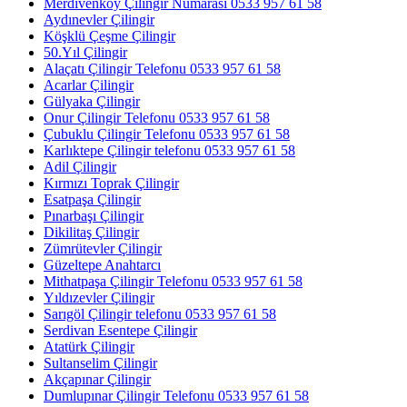
Merdivenköy Çilingir Numarası 0533 957 61 58
Aydınevler Çilingir
Köşklü Çeşme Çilingir
50.Yıl Çilingir
Alaçatı Çilingir Telefonu 0533 957 61 58
Acarlar Çilingir
Gülyaka Çilingir
Onur Çilingir Telefonu 0533 957 61 58
Çubuklu Çilingir Telefonu 0533 957 61 58
Karlıktepe Çilingir telefonu 0533 957 61 58
Adil Çilingir
Kırmızı Toprak Çilingir
Esatpaşa Çilingir
Pınarbaşı Çilingir
Dikilitaş Çilingir
Zümrütevler Çilingir
Güzeltepe Anahtarcı
Mithatpaşa Çilingir Telefonu 0533 957 61 58
Yıldızevler Çilingir
Sarıgöl Çilingir telefonu 0533 957 61 58
Serdivan Esentepe Çilingir
Atatürk Çilingir
Sultanselim Çilingir
Akçapınar Çilingir
Dumlupınar Çilingir Telefonu 0533 957 61 58