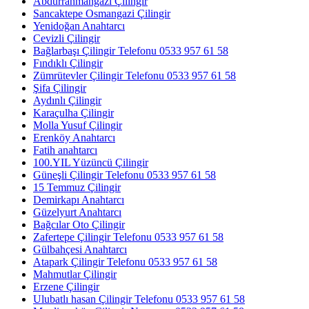
Abdurrahmangazi Çilingir
Sancaktepe Osmangazi Çilingir
Yenidoğan Anahtarcı
Cevizli Çilingir
Bağlarbaşı Çilingir Telefonu 0533 957 61 58
Fındıklı Çilingir
Zümrütevler Çilingir Telefonu 0533 957 61 58
Şifa Çilingir
Aydınlı Çilingir
Karaçulha Çilingir
Molla Yusuf Çilingir
Erenköy Anahtarcı
Fatih anahtarcı
100.YIL Yüzüncü Çilingir
Güneşli Çilingir Telefonu 0533 957 61 58
15 Temmuz Çilingir
Demirkapı Anahtarcı
Güzelyurt Anahtarcı
Bağcılar Oto Çilingir
Zafertepe Çilingir Telefonu 0533 957 61 58
Gülbahçesi Anahtarcı
Atapark Çilingir Telefonu 0533 957 61 58
Mahmutlar Çilingir
Erzene Çilingir
Ulubatlı hasan Çilingir Telefonu 0533 957 61 58