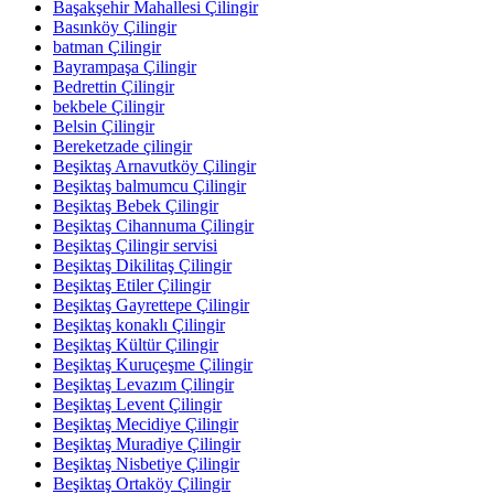
Başakşehir Mahallesi Çilingir
Basınköy Çilingir
batman Çilingir
Bayrampaşa Çilingir
Bedrettin Çilingir
bekbele Çilingir
Belsin Çilingir
Bereketzade çilingir
Beşiktaş Arnavutköy Çilingir
Beşiktaş balmumcu Çilingir
Beşiktaş Bebek Çilingir
Beşiktaş Cihannuma Çilingir
Beşiktaş Çilingir servisi
Beşiktaş Dikilitaş Çilingir
Beşiktaş Etiler Çilingir
Beşiktaş Gayrettepe Çilingir
Beşiktaş konaklı Çilingir
Beşiktaş Kültür Çilingir
Beşiktaş Kuruçeşme Çilingir
Beşiktaş Levazım Çilingir
Beşiktaş Levent Çilingir
Beşiktaş Mecidiye Çilingir
Beşiktaş Muradiye Çilingir
Beşiktaş Nisbetiye Çilingir
Beşiktaş Ortaköy Çilingir