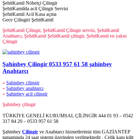
ŞehitKamil Nöbetçi Çilingir
ŞehitKamilda acil Çilingir Servisi
ŞehitKamil Acil Kasa açma
Gece Çilingiri ŞehitKamil
ŞehitKamil Çilingir, ŞehitKamil Çilingir servisi, ŞehitKamil
Anahtarcı, ŞehitKamil ŞehitKamil çilingir, ŞehitKamil en yakın
Çilingir
Şahinbey Çilingir 0533 957 61 58 şahinbey
Anahtarcı
»
Şahinbey çilingir
»
Şahinbey anahtarcı
»
Şahinbey acil çilingir
Şahinbey çilingir
TÜRKİYE GENELİ KURUMSAL ÇİLİNGİR 444 01 93 – 0542
317 84 20 – 0533 957 61 58
Şahinbey
Çilingir
ve Anahtarcı hizmetlerimiz tüm GAZİANTEP
tamamında 24 saat sistemi üzerinden verilmektedir . Çelik kapı kilit