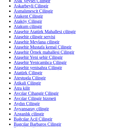
Aşık Veysel Çilingir
Aşkarbeyli Çilingir
Asmalımescit Çilingir
Atakent Çilingir
Ataköy Çilingir
Atakum çilingir
Ataşehir Atatürk Mahallesi çilingir
Ataşehir çilingir servisi
Ataşehir Mevlana çilingir
Ataşehir Mustafa kemal Çilingir
Ataşehir Örnek mahallesi Çilingir
Ataşehir Yeni şehir Çilingir
Ataşehir Yeniçamlıca Çilingir
Ataşehir yenisahra Çilingir
Atatürk Çilingir
Ateştugla Çilingir
Atikali Çilingir
Atra kilit
Avcılar Cihangir Çilingir
Avcılar Çilingir hizmeti
Aydın Çilingir
Ayvansaray çilingir
Azganlık çilingir
Bağcılar Acil Çilingir
Bagcılar Barbaros Çilingir