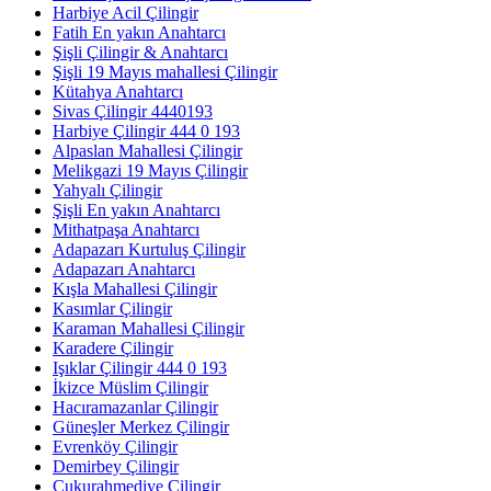
Harbiye Acil Çilingir
Fatih En yakın Anahtarcı
Şişli Çilingir & Anahtarcı
Şişli 19 Mayıs mahallesi Çilingir
Kütahya Anahtarcı
Sivas Çilingir 4440193
Harbiye Çilingir 444 0 193
Alpaslan Mahallesi Çilingir
Melikgazi 19 Mayıs Çilingir
Yahyalı Çilingir
Şişli En yakın Anahtarcı
Mithatpaşa Anahtarcı
Adapazarı Kurtuluş Çilingir
Adapazarı Anahtarcı
Kışla Mahallesi Çilingir
Kasımlar Çilingir
Karaman Mahallesi Çilingir
Karadere Çilingir
Işıklar Çilingir 444 0 193
İkizce Müslim Çilingir
Hacıramazanlar Çilingir
Güneşler Merkez Çilingir
Evrenköy Çilingir
Demirbey Çilingir
Çukurahmediye Çilingir