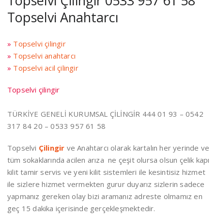
Topselvi Çilingir 0533 957 61 58
Topselvi Anahtarcı
»
Topselvi çilingir
»
Topselvi anahtarcı
»
Topselvi acil çilingir
Topselvi çilingir
TÜRKİYE GENELİ KURUMSAL ÇİLİNGİR 444 01 93 – 0542
317 84 20 – 0533 957 61 58
Topselvi
Çilingir
ve Anahtarcı olarak kartalın her yerinde ve
tüm sokaklarında acilen arıza ne çeşit olursa olsun çelik kapı
kilit tamir servis ve yeni kilit sistemleri ile kesintisiz hizmet
ile sizlere hizmet vermekten gurur duyarız sizlerin sadece
yapmanız gereken olay bizi aramanız adreste olmamız en
geç 15 dakika içerisinde gerçekleşmektedir.