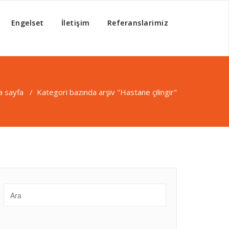
Engelset
İletişim
Referanslarimiz
a sayfa
/
Kategori bazında arşiv "Hastane çilingir"