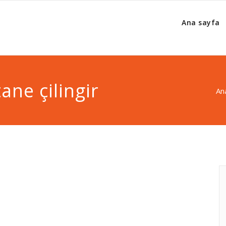
Ana sayfa
ane çilingir
An