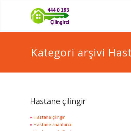
Kategori arşivi Hast
Hastane çilingir
»
Hastane çilingir
»
Hastane anahtarcı