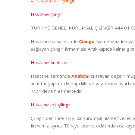
»
Hastane acil çilingir
Hastane çilingir
TÜRKİYE GENELİ KURUMSAL ÇİLİNGİR 444 01 93
Hastane mahallesinde
Çilingir
hizmetimizden yara
sağlayan çilingir firmamızla Artık kapıda kalma gibi
Hastane Anahtarcı
Hastane semtinde
Anahtarcı
arayan değerli müşte
anahtar yapımı, dış kapı kilit ve yay takma ayarla
7/24 devam etmektedir.
Hastane açil çilingir
Çilingir denilince 16 yıldır kurumsal hizmet veren
firmamız ayrıca Türkiye ticaret odasından da kayd